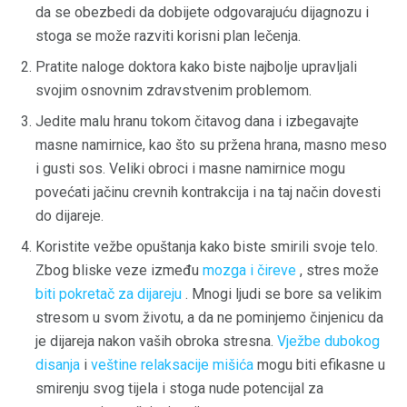
da se obezbedi da dobijete odgovarajuću dijagnozu i
stoga se može razviti korisni plan lečenja.
Pratite naloge doktora kako biste najbolje upravljali
svojim osnovnim zdravstvenim problemom.
Jedite malu hranu tokom čitavog dana i izbegavajte
masne namirnice, kao što su pržena hrana, masno meso
i gusti sos. Veliki obroci i masne namirnice mogu
povećati jačinu crevnih kontrakcija i na taj način dovesti
do dijareje.
Koristite vežbe opuštanja kako biste smirili svoje telo.
Zbog bliske veze između
mozga i čireve
, stres može
biti pokretač za dijareju
. Mnogi ljudi se bore sa velikim
stresom u svom životu, a da ne pominjemo činjenicu da
je dijareja nakon vaših obroka stresna.
Vježbe dubokog
disanja
i
veštine relaksacije mišića
mogu biti efikasne u
smirenju svog tijela i stoga nude potencijal za