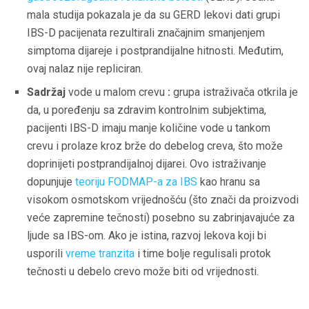
mala studija pokazala je da su GERD lekovi dati grupi
IBS-D pacijenata rezultirali značajnim smanjenjem
simptoma dijareje i postprandijalne hitnosti. Međutim,
ovaj nalaz nije repliciran.
Sadržaj
vode u malom crevu
:
grupa istraživača otkrila je
da, u poređenju sa zdravim kontrolnim subjektima,
pacijenti IBS-D imaju manje količine vode u tankom
crevu i prolaze kroz brže do debelog creva, što može
doprinijeti postprandijalnoj dijarei. Ovo istraživanje
dopunjuje
teoriju FODMAP-a za IBS
kao hranu sa
visokom osmotskom vrijednošću (što znači da proizvodi
veće zapremine tečnosti) posebno su zabrinjavajuće za
ljude sa IBS-om. Ako je istina, razvoj lekova koji bi
usporili
vreme tranzita
i time bolje regulisali protok
tečnosti u debelo crevo može biti od vrijednosti.