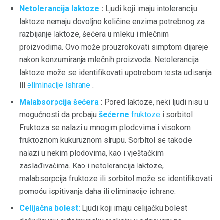
Netolerancija laktoze
:
Ljudi koji imaju intoleranciju
laktoze nemaju dovoljno količine enzima potrebnog za
razbijanje laktoze, šećera u mleku i mlečnim
proizvodima. Ovo može prouzrokovati simptom dijareje
nakon konzumiranja mlečnih proizvoda. Netolerancija
laktoze može se identifikovati upotrebom testa udisanja
ili
eliminacije ishrane
.
Malabsorpcija šećera
: Pored laktoze, neki ljudi nisu u
mogućnosti da probaju
šećerne
fruktoze
i sorbitol.
Fruktoza se nalazi u mnogim plodovima i visokom
fruktoznom kukuruznom sirupu. Sorbitol se takođe
nalazi u nekim plodovima, kao i vještačkim
zaslađivačima. Kao i netolerancija laktoze,
malabsorpcija fruktoze ili sorbitol može se identifikovati
pomoću ispitivanja daha ili eliminacije ishrane.
Celijačna bolest:
Ljudi koji imaju celijačku bolest