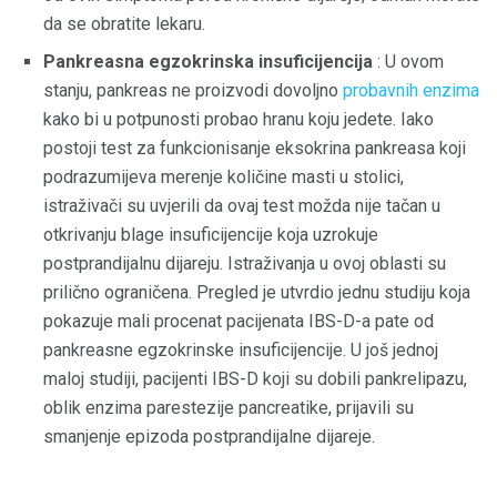
da se obratite lekaru.
Pankreasna egzokrinska insuficijencija
: U ovom
stanju, pankreas ne proizvodi dovoljno
probavnih enzima
kako bi u potpunosti probao hranu koju jedete. Iako
postoji test za funkcionisanje eksokrina pankreasa koji
podrazumijeva merenje količine masti u stolici,
istraživači su uvjerili da ovaj test možda nije tačan u
otkrivanju blage insuficijencije koja uzrokuje
postprandijalnu dijareju. Istraživanja u ovoj oblasti su
prilično ograničena. Pregled je utvrdio jednu studiju koja
pokazuje mali procenat pacijenata IBS-D-a pate od
pankreasne egzokrinske insuficijencije. U još jednoj
maloj studiji, pacijenti IBS-D koji su dobili pankrelipazu,
oblik enzima parestezije pancreatike, prijavili su
smanjenje epizoda postprandijalne dijareje.