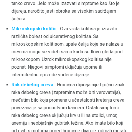
tanko crevo. Jelo može izazvati simptome kao što je
dijareja, naročito jesti obroke sa visokim sadržajem
šećera.
Mikroskopski kolitis
:
Ova vrsta kolitisa je izrazito
različita bolest od ulcerativnog kolitisa. Sa
mikroskopskim kolitisom, upale ćelija koje se nalaze u
crevima mogu se videti samo kada se tkivo gleda pod
mikroskopom. Uzrok mikroskopskog kolitisa nije
poznat. Njegovi simptomi uključuju uporne ili
intermitentne epizode vodene dijareje.
Rak debelog creva
:
Hronična dijareja nije tipično znak
raka debelog creva (zapremina može biti verovatnija),
međutim bilo koja promena u učestalosti kretanja creva
povezana je sa prisustvom kancera. Ostali simptomi
raka debelog creva uključuju krv u ili na stolici, umor,
anemiju i neobjašnjiv gubitak težine. Ako imate bilo koji
od ovih simptoma pored hronične dijareje, odmah morate