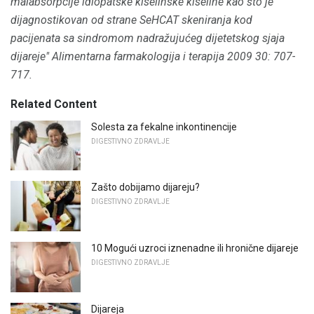
malabsorpcije idiopatske kiselinske kiseline kao što je
dijagnostikovan od strane SeHCAT skeniranja kod
pacijenata sa sindromom nadražujućeg dijetetskog sjaja
dijareje"
Alimentarna farmakologija i terapija
2009 30: 707-
717.
Related Content
Solesta za fekalne inkontinencije
DIGESTIVNO ZDRAVLJE
Zašto dobijamo dijareju?
DIGESTIVNO ZDRAVLJE
10 Mogući uzroci iznenadne ili hronične dijareje
DIGESTIVNO ZDRAVLJE
Dijareja