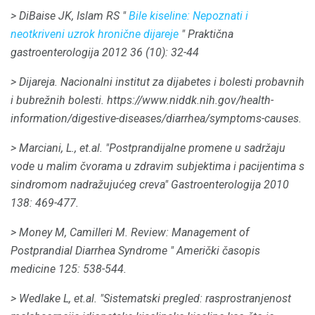
> DiBaise JK, Islam RS "
Bile kiseline: Nepoznati i
neotkriveni uzrok hronične dijareje
"
Praktična
gastroenterologija
2012 36 (10): 32-44
> Dijareja.
Nacionalni institut za dijabetes i bolesti probavnih
i bubrežnih bolesti.
https://www.niddk.nih.gov/health-
information/digestive-diseases/diarrhea/symptoms-causes.
> Marciani, L., et.al.
"Postprandijalne promene u sadržaju
vode u malim čvorama u zdravim subjektima i pacijentima s
sindromom nadražujućeg creva"
Gastroenterologija
2010
138: 469-477.
> Money M, Camilleri M. Review: Management of
Postprandial Diarrhea Syndrome "
Američki časopis
medicine
125: 538-544.
> Wedlake L, et.al.
"Sistematski pregled: rasprostranjenost