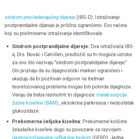
sindrom prevladavajućeg dijareje
(IBS-D). Istraživanje
postprandijalne dijareje je prilično ograničeno. Evo načina
koji su preliminarna istraživanja identifikovala:
Sindrom postprandijalne dijareje:
Dva istraživača IBS-
a, Drs. Novac i Camilleri, predložili su tri moguće uzroke
za ono što nazivaju "sindrom postprandijalne dijareje."
Oni priznaju da su dijagnostički markeri ograničeni i
ukazuju da bi pozitivan odgovor na tretman
teoretizovanog problema mogao biti potvrda dijagnoze.
Veruju da treba razmotriti tri dijagnoze:
malabsorpcija
žučne kiseline (BAM)
, eksokrina pankreasa i nedostatak
glukozidaze.
Prekomerna ćelijska kiselina:
Prekomerne količine
želudačke kiseline dugo su povezane sa razvojem
gastroezofagealne refluksne bolesti
(GERD). Jedna