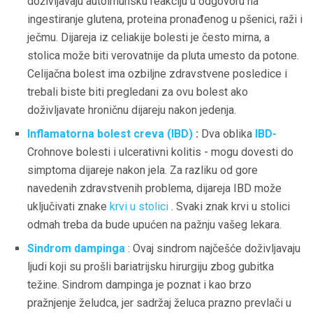
doživljavaju autoimunsku reakciju u odgovoru na
ingestiranje glutena, proteina pronađenog u pšenici, raži i
ječmu. Dijareja iz celiakije bolesti je često mirna, a
stolica može biti verovatnije da pluta umesto da potone.
Celijačna bolest ima ozbiljne zdravstvene posledice i
trebali biste biti pregledani za ovu bolest ako
doživljavate hroničnu dijareju nakon jedenja.
Inflamatorna bolest creva (IBD)
:
Dva oblika
IBD-
Crohnove bolesti i ulcerativni kolitis - mogu dovesti do
simptoma dijareje nakon jela. Za razliku od gore
navedenih zdravstvenih problema, dijareja IBD može
uključivati ​​znake
krvi u stolici
. Svaki znak krvi u stolici
odmah treba da bude upućen na pažnju vašeg lekara.
Sindrom dampinga
: Ovaj sindrom najčešće doživljavaju
ljudi koji su prošli bariatrijsku hirurgiju zbog gubitka
težine. Sindrom dampinga je poznat i kao brzo
pražnjenje želudca, jer sadržaj želuca prazno prevlači u