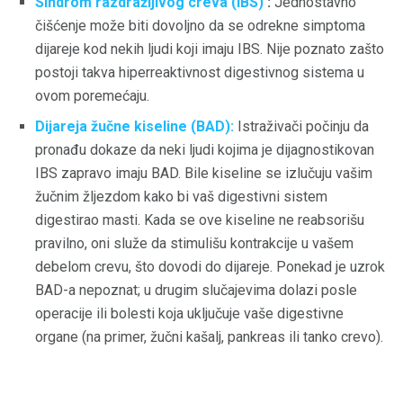
Sindrom razdražljivog creva (IBS)
:
Jednostavno
čišćenje može biti dovoljno da se odrekne simptoma
dijareje kod nekih ljudi koji imaju IBS. Nije poznato zašto
postoji takva hiperreaktivnost digestivnog sistema u
ovom poremećaju.
Dijareja žučne kiseline (BAD):
Istraživači počinju da
pronađu dokaze da neki ljudi kojima je dijagnostikovan
IBS zapravo imaju BAD. Bile kiseline se izlučuju vašim
žučnim žljezdom kako bi vaš digestivni sistem
digestirao masti. Kada se ove kiseline ne reabsorišu
pravilno, oni služe da stimulišu kontrakcije u vašem
debelom crevu, što dovodi do dijareje. Ponekad je uzrok
BAD-a nepoznat; u drugim slučajevima dolazi posle
operacije ili bolesti koja uključuje vaše digestivne
organe (na primer, žučni kašalj, pankreas ili tanko crevo).