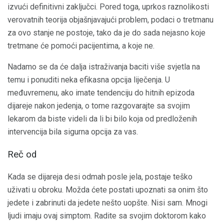
izvući definitivni zaključci. Pored toga, uprkos raznolikosti
verovatnih teorija objašnjavajući problem, podaci o tretmanu
za ovo stanje ne postoje, tako da je do sada nejasno koje
tretmane će pomoći pacijentima, a koje ne.
Nadamo se da će dalja istraživanja baciti više svjetla na
temu i ponuditi neka efikasna opcija liječenja. U
međuvremenu, ako imate tendenciju do hitnih epizoda
dijareje nakon jedenja, o tome razgovarajte sa svojim
lekarom da biste videli da li bi bilo koja od predloženih
intervencija bila sigurna opcija za vas.
Reč od
Kada se dijareja desi odmah posle jela, postaje teško
uživati ​​u obroku. Možda ćete postati upoznati sa onim što
jedete i zabrinuti da jedete nešto uopšte. Nisi sam. Mnogi
ljudi imaju ovaj simptom. Radite sa svojim doktorom kako