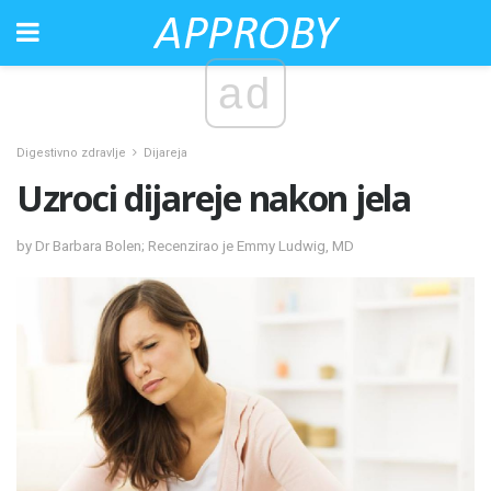
ad
Digestivno zdravlje
Dijareja
Uzroci dijareje nakon jela
by Dr Barbara Bolen; Recenzirao je Emmy Ludwig, MD