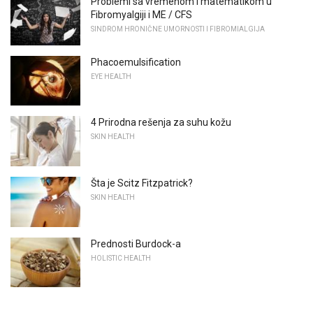
Problemi sa vremenom i matematikom u
Fibromyalgiji i ME / CFS
SINDROM HRONIČNE UMORNOSTI I FIBROMIALGIJA
Phacoemulsification
EYE HEALTH
4 Prirodna rešenja za suhu kožu
SKIN HEALTH
Šta je Scitz Fitzpatrick?
SKIN HEALTH
Prednosti Burdock-a
HOLISTIC HEALTH