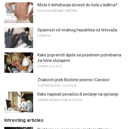
Može li dehidracija dovesti do bola u leđima?
BOLA NA VRATIMA I VRATIMA
Opasnost od viralnog hepatitisa od tetovaža
HEPATITIS
Kako pripremiti dijete sa posebnim potrebama
za hitne slučajeve
ZDRAVLJE DJECE
Znakovni jezik Božićne pesme i Carolovi
GUBITAK SLUHA / GLUVOĆA
Kako napisati pevačicu ili sećanje na sjećanje
ZABRINJAVANJE KRAJA ŽIVOTA
Intresting articles