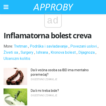
ad
Inflamatorna bolest creva
More:
Tretman
,
Podrška i savladavanje
,
Povezani uslovi
,
Živeti sa
,
Surgery
,
Ishrana
,
Kronova bolest
,
Dijagnoza
,
Ulcerozni kolitis
Da li većina osoba sa IBD ima mentalno
poremećaj?
DIGESTIVNO ZDRAVLJE
Da li mi treba bide?
DIGESTIVNO ZDRAVLJE