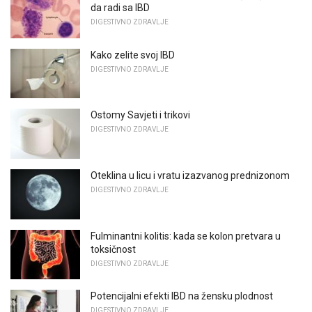
da radi sa IBD
DIGESTIVNO ZDRAVLJE
Kako zelite svoj IBD
DIGESTIVNO ZDRAVLJE
Ostomy Savjeti i trikovi
DIGESTIVNO ZDRAVLJE
Oteklina u licu i vratu izazvanog prednizonom
DIGESTIVNO ZDRAVLJE
Fulminantni kolitis: kada se kolon pretvara u
toksičnost
DIGESTIVNO ZDRAVLJE
Potencijalni efekti IBD na žensku plodnost
DIGESTIVNO ZDRAVLJE