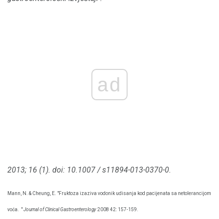
ad
2013; 16 (1).
doi: 10.1007 / s11894-013-0370-0.
Mann, N. & Cheung, E. "Fruktoza izaziva vodonik udisanja kod pacijenata sa netolerancijom
voća.
"
Journal of Clinical Gastroenterology
2008 42: 157-159.