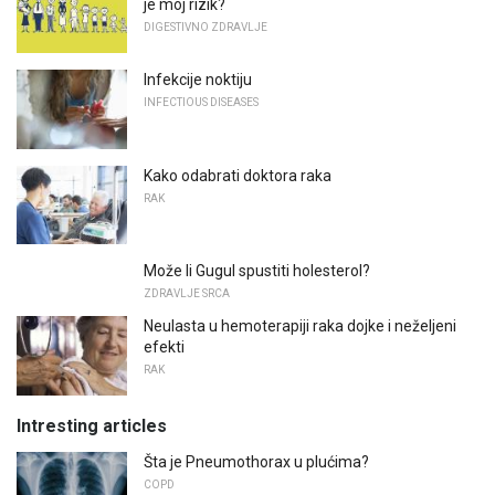
je moj rizik?
DIGESTIVNO ZDRAVLJE
Infekcije noktiju
INFECTIOUS DISEASES
Kako odabrati doktora raka
RAK
Može li Gugul spustiti holesterol?
ZDRAVLJE SRCA
Neulasta u hemoterapiji raka dojke i neželjeni
efekti
RAK
Intresting articles
Šta je Pneumothorax u plućima?
COPD