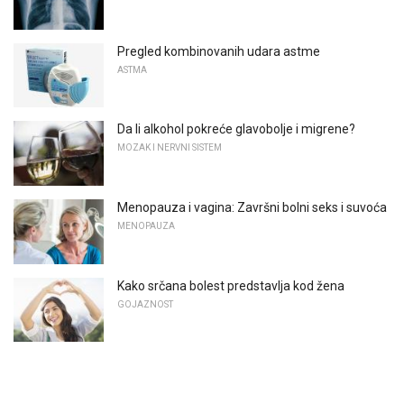
Pregled kombinovanih udara astme
ASTMA
Da li alkohol pokreće glavobolje i migrene?
MOZAK I NERVNI SISTEM
Menopauza i vagina: Završni bolni seks i suvoća
MENOPAUZA
Kako srčana bolest predstavlja kod žena
GOJAZNOST