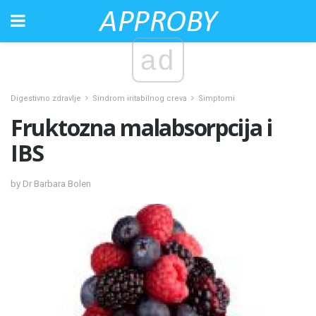
ad
Digestivno zdravlje
Sindrom iritabilnog creva
Simptomi
Fruktozna malabsorpcija i
IBS
by Dr Barbara Bolen