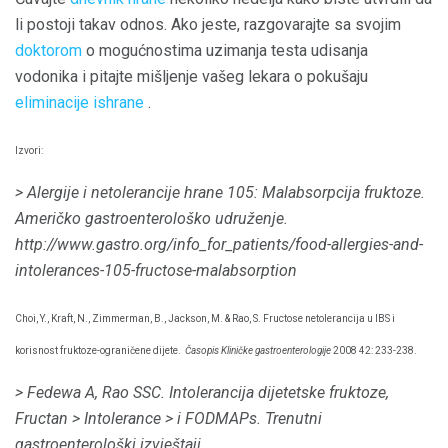
li postoji takav odnos. Ako jeste, razgovarajte sa svojim
doktorom
o mogućnostima uzimanja testa udisanja
vodonika i pitajte mišljenje vašeg lekara o pokušaju
eliminacije ishrane
.
Izvori:
> Alergije i netolerancije hrane 105: Malabsorpcija fruktoze.
Američko gastroenterološko udruženje.
http://www.gastro.org/info_for_patients/food-allergies-and-
intolerances-105-fructose-malabsorption
Choi, Y., Kraft, N., Zimmerman, B., Jackson, M. & Rao, S. Fructose netolerancija u IBS i
korisnost fruktoze-ograničene dijete.
Časopis Kliničke gastroenterologije
2008 42: 233-238.
> Fedewa A, Rao SSC.
Intolerancija dijetetske fruktoze,
Fructan
> Intolerance
> i FODMAPs.
Trenutni
gastroenterološki izvještaji
.