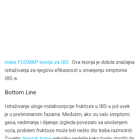
niske FODMAP teorije za IBS
. Ova teorija je dobila značajna
istraživanja za njegovu efikasnost u smanjenju simptoma
IBS-a.
Bottom Line
Istraživanje uloge malabsorpcije fruktoze u IBS-u još uvek
je u preliminarnim fazama. Međutim, ako su vaši simptomi
gasa, nadimanja i dijareje izgleda povezani sa unošenjem
voća, problem fruktoze može biti nešto što treba razmotriti.
Čuvajte
dnevnik hrane
nekoliko nedelja kako biste utvrdili da