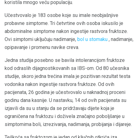
koristila mnogo veću populaciju.
Učestvovalo je 183 osobe koje su imale neobjašnjive
probavne simptome. Tri četvrtine ovih osoba iskusilo je
abdominalne simptome nakon ingestije rastvora fruktoze.
Ovi simptomi uključuju nadimanje,
bol u stomaku
, nadimanje,
opipavanje i promenu navike creva.
Jedna studija posebno se bavila intolerancijom fruktoze
kod odraslih dijagnostikovanih sa IBS-om. Od 80 učesnika
studije, skoro jedna trećina imala je pozitivan rezultat testa
vodonika nakon ingestije rastvora fruktoze. Od ovih
pacijenata, 26 godina je učestvovalo u naknadnoj proceni
godinu dana kasnije. U nastavku, 14 od ovih pacijenata su
izjavili da su u stanju da se pridržavaju dijete koja je
ograničena na fruktozu i doživela značajno poboljšanje u
simptomima boli, izrezivanja, nadimanja, probijanja i dijareje.
Teškoća sa fruktozom je jedan od ključnih otkrića iza