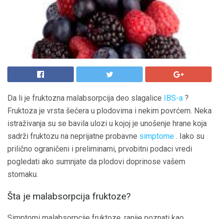
Da li je fruktozna malabsorpcija deo slagalice
IBS-a
?
Fruktoza je vrsta šećera u plodovima i nekim povrćem. Neka
istraživanja su se bavila ulozi u kojoj je unošenje hrane koja
sadrži fruktozu na neprijatne probavne
simptome
. Iako su
prilično ograničeni i preliminarni, prvobitni podaci vredi
pogledati ako sumnjate da plodovi doprinose vašem
stomaku.
Šta je malabsorpcija fruktoze?
Simptomi malabsorpcije fruktoze, ranije poznati kao