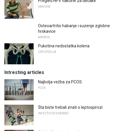
Pregled HPV vakcine za dečake
VAKCINE
Osteoartritis habanje i suzenje zglobne
hrskavice
ARTRITIS
Pukotina nedostatka kolena
ORTOPEDIJA
Intresting articles
Najbolja vežba za PCOS
PCOS
Šta biste trebali znati o leptospirozi
INFECTIOUS DISEASES