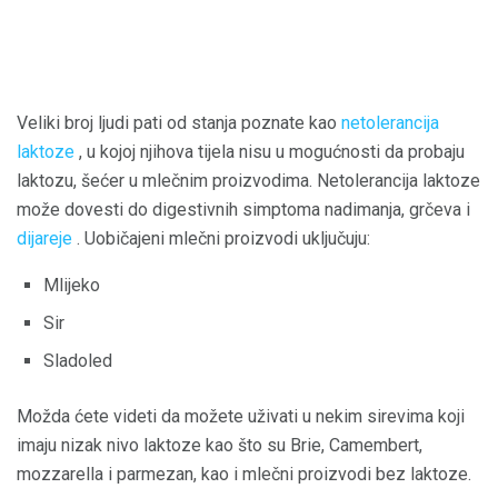
Veliki broj ljudi pati od stanja poznate kao
netolerancija
laktoze
, u kojoj njihova tijela nisu u mogućnosti da probaju
laktozu, šećer u mlečnim proizvodima. Netolerancija laktoze
može dovesti do digestivnih simptoma nadimanja, grčeva i
dijareje
. Uobičajeni mlečni proizvodi uključuju:
Mlijeko
Sir
Sladoled
Možda ćete videti da možete uživati ​​u nekim sirevima koji
imaju nizak nivo laktoze kao što su Brie, Camembert,
mozzarella i parmezan, kao i mlečni proizvodi bez laktoze.