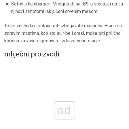
Sefovi i hamburgeri: Mnogi ljudi sa IBS-u smatraju da su
njihovi simptomi isključeni crvenim mesom.
To ne znači da u potpunosti izbegavate masnoću. Hrana sa
zdravim mastima, kao što su ribe i orasi, može biti prilično
korisna za vaše digestivno i zdravstveno stanje.
mliječni proizvodi
ad