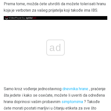
Prema tome, možda ćete utvrditi da možete tolerisati hranu
koja je verboten za vašeg prijatelja koji takođe ima IBS.
ad
Samo kroz vođenje jednostavnog
dnevnika hrane
, praćenje
šta jedete i kako se osećate, možete li uveriti da određena
hrana doprinosi vašim probavnim
simptomima
? Takođe
ćete morati postati marljivi u čitanju etiketa za sve što