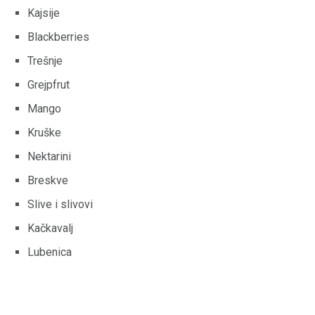
Kajsije
Blackberries
Trešnje
Grejpfrut
Mango
Kruške
Nektarini
Breskve
Slive i slivovi
Kačkavalj
Lubenica