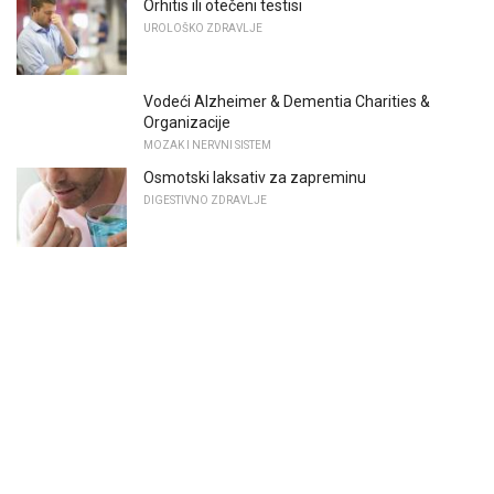
Orhitis ili otečeni testisi
UROLOŠKO ZDRAVLJE
Vodeći Alzheimer & Dementia Charities &
Organizacije
MOZAK I NERVNI SISTEM
Osmotski laksativ za zapreminu
DIGESTIVNO ZDRAVLJE