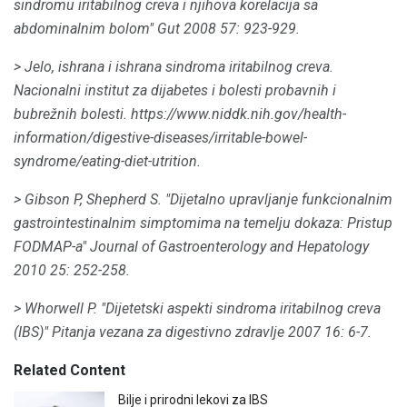
sindromu iritabilnog creva i njihova korelacija sa
abdominalnim bolom"
Gut 2008
57: 923-929.
> Jelo, ishrana i ishrana sindroma iritabilnog creva.
Nacionalni institut za dijabetes i bolesti probavnih i
bubrežnih bolesti.
https://www.niddk.nih.gov/health-
information/digestive-diseases/irritable-bowel-
syndrome/eating-diet-utrition.
> Gibson P, Shepherd S. "Dijetalno upravljanje funkcionalnim
gastrointestinalnim simptomima na temelju dokaza: Pristup
FODMAP-a"
Journal of Gastroenterology and Hepatology
2010 25: 252-258.
> Whorwell P. "Dijetetski aspekti sindroma iritabilnog creva
(IBS)"
Pitanja
vezana za
digestivno zdravlje
2007 16: 6-7.
Related Content
Bilje i prirodni lekovi za IBS