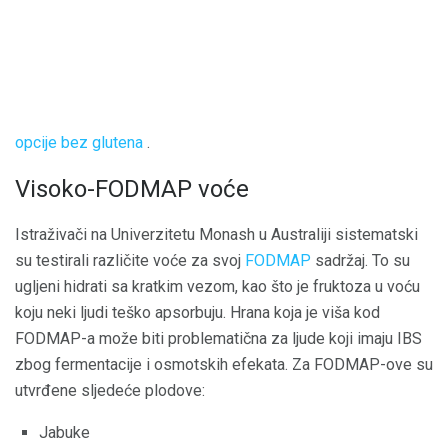
opcije bez glutena
.
Visoko-FODMAP voće
Istraživači na Univerzitetu Monash u Australiji sistematski
su testirali različite voće za svoj
FODMAP
sadržaj. To su
ugljeni hidrati sa kratkim vezom, kao što je fruktoza u voću
koju neki ljudi teško apsorbuju. Hrana koja je viša kod
FODMAP-a može biti problematična za ljude koji imaju IBS
zbog fermentacije i osmotskih efekata. Za FODMAP-ove su
utvrđene sljedeće plodove:
Jabuke