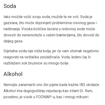
Soda
Iako možda voliš svoju soda, možda te ne voli. Soda je
gazirana, što može doprinijeti problemima crevnog gasa i
nadimanja. Visoka količina šećera u redovnoj sode može
dovesti do neravnoteže u vašim bakterijama, što dovodi do
daljeg gasa.
Dijetalna soda nije ništa bolja, jer će vam stomak negativno
reagovati na veštačka zaslađivača. Voda, ledeni čaj ili
razblaženi sok brusnice su mnogo bolje.
Alkohol
Nemojte zanemariti ono što pijete kada tražite IBS okidače.
Alkohol ima dugogodišnju reputaciju kao iritant GI. Rum,
posebno, je visok u FODMAP-u, kao i mnogi mikseri.