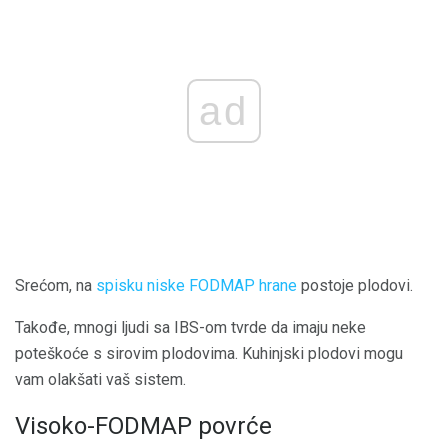
ad
Srećom, na
spisku niske FODMAP hrane
postoje plodovi.
Takođe, mnogi ljudi sa IBS-om tvrde da imaju neke
poteškoće s sirovim plodovima. Kuhinjski plodovi mogu
vam olakšati vaš sistem.
Visoko-FODMAP povrće