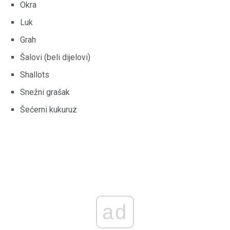
Okra
Luk
Grah
Šalovi (beli dijelovi)
Shallots
Snežni grašak
Šećerni kukuruz
ad