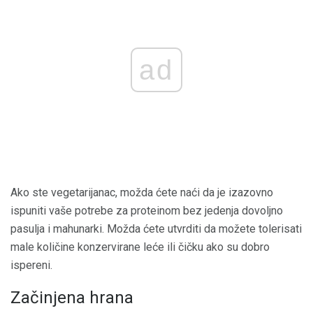
ad
Ako ste vegetarijanac, možda ćete naći da je izazovno
ispuniti vaše potrebe za proteinom bez jedenja dovoljno
pasulja i mahunarki. Možda ćete utvrditi da možete tolerisati
male količine konzervirane leće ili čičku ako su dobro
ispereni.
Začinjena hrana