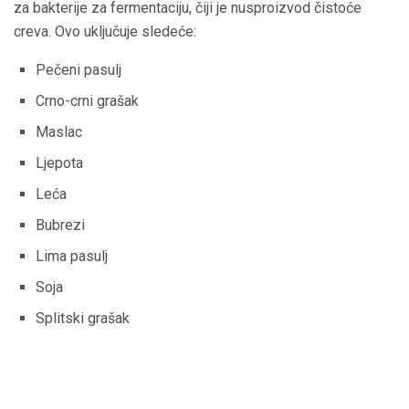
za bakterije za fermentaciju, čiji je nusproizvod čistoće
creva. Ovo uključuje sledeće:
Pečeni pasulj
Crno-crni grašak
Maslac
Ljepota
Leća
Bubrezi
Lima pasulj
Soja
Splitski grašak