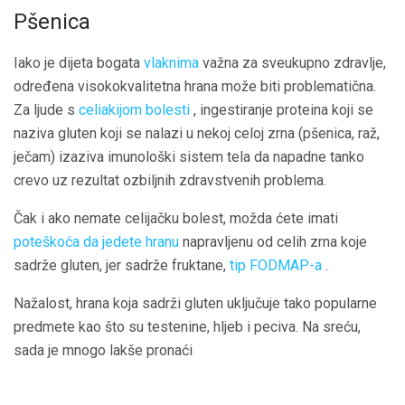
Pšenica
Iako je dijeta bogata
vlaknima
važna za sveukupno zdravlje,
određena visokokvalitetna hrana može biti problematična.
Za ljude s
celiakijom bolesti
, ingestiranje proteina koji se
naziva gluten koji se nalazi u nekoj celoj zrna (pšenica, raž,
ječam) izaziva imunološki sistem tela da napadne tanko
crevo uz rezultat ozbiljnih zdravstvenih problema.
Čak i ako nemate celijačku bolest, možda ćete imati
poteškoća da jedete hranu
napravljenu od celih zrna koje
sadrže gluten, jer sadrže fruktane,
tip FODMAP-a
.
Nažalost, hrana koja sadrži gluten uključuje tako popularne
predmete kao što su testenine, hljeb i peciva. Na sreću,
sada je mnogo lakše pronaći