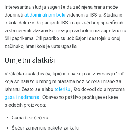
Interesantna studija sugeriše da začinjena hrana može
doprineti
abdominalnom bolu
videnom u IBS-u. Studija je
otkrila dokaze da pacijenti IBS imaju veći broj specifičnih
vrsta nervnih vlakana koji reaguju sa bolom na supstancu u
čili paprikama. Čili paprike su uobičajeni sastojak u onoj
začinskoj hrani koja je usta ugasila.
Umjetni slatkiši
Veštačka zaslađivača, tipično ona koja se završavaju "-ol",
koja se nalaze u mnogim hranama bez šećera i hrane za
ishranu, često se slabo
tolerišu
, što dovodi do simptoma
gasa i nadimanja
. Obavezno pažljivo pročitajte etikete
sledećih proizvoda:
Guma bez šećera
Šećer zamenjuje pakete za kafu