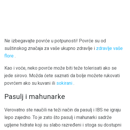
Ne izbegavajte povrće u potpunosti! Povrće su od
suštinskog značaja za vaše ukupno zdravlje i
zdravlje vaše
flore
.
Kao i voće, neko povrće može biti teže tolerisati ako se
jede sirovo. Možda ćete saznati da bolje možete rukovati
povrćem ako su kuvani ili
sokirani
.
Pasulj i mahunarke
Verovatno ste naučili na teži način da pasulj i IBS ne igraju
lepo zajedno. To je zato što pasulj i mahunarki sadrže
ugljene hidrate koji su slabo razređeni i stoga su dostupni