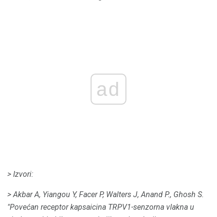
ad
> Izvori:
> Akbar A, Yiangou Y, Facer P, Walters J, Anand P., Ghosh S.
"Povećan receptor kapsaicina TRPV1-senzorna vlakna u