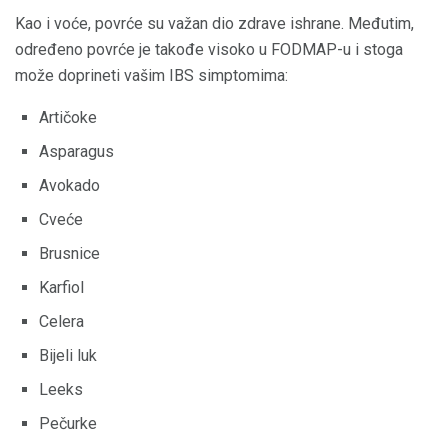
Kao i voće, povrće su važan dio zdrave ishrane. Međutim,
određeno povrće je takođe visoko u FODMAP-u i stoga
može doprineti vašim IBS simptomima:
Artičoke
Asparagus
Avokado
Cveće
Brusnice
Karfiol
Celera
Bijeli luk
Leeks
Pečurke