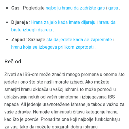
Gas
: Pogledajte
najbolju hranu da zadržite gas
i
gasa
.
Dijareja
:
Hrana za jelo kada imate dijareju
i
hranu da
biste izbegli dijareju
.
Zapad
: Saznajte
šta da jedete kada se zapremate
i
hranu koja se izbegava prilikom zaprtosti
.
Reč od
Živeti sa IBS-om može značiti mnogo promena u onome što
jedete i ono što ste našli morate izbjeći. Ako možete
smanjiti hranu okidača u vašoj ishrani, to može pomoći u
ublažavanju nekih od vaših simptoma i izbjegavanja IBS
napada. Ali jedenje uravnotežene ishrane je takođe važno za
vaše zdravlje. Nemojte eliminisati čitavu kategoriju hrane,
kao što je povrće. Pronađite one koji najbolje funkcioniraju
za vas, tako da možete osigurati dobru ishranu.