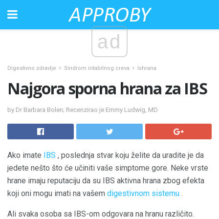
ad
Digestivno zdravlje
Sindrom iritabilnog creva
Ishrana
Najgora sporna hrana za IBS
by Dr Barbara Bolen; Recenzirao je Emmy Ludwig, MD
Ako imate
IBS
, poslednja stvar koju želite da uradite je da
jedete nešto što će učiniti vaše simptome gore. Neke vrste
hrane imaju reputaciju da su IBS aktivna hrana zbog efekta
koji oni mogu imati na vašem
digestivnom sistemu
.
Ali svaka osoba sa IBS-om odgovara na hranu različito.