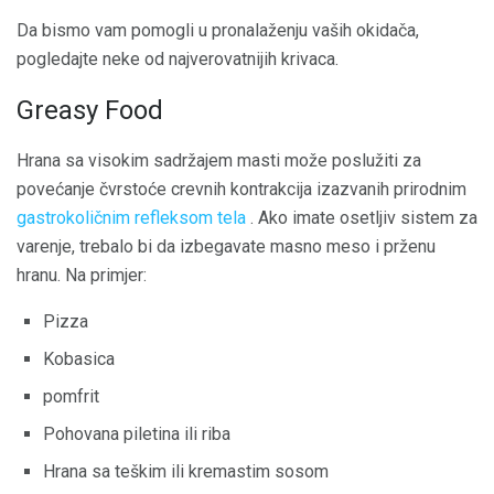
Da bismo vam pomogli u pronalaženju vaših okidača,
pogledajte neke od najverovatnijih krivaca.
Greasy Food
Hrana sa visokim sadržajem masti može poslužiti za
povećanje čvrstoće crevnih kontrakcija izazvanih prirodnim
gastrokoličnim refleksom tela
. Ako imate osetljiv sistem za
varenje, trebalo bi da izbegavate masno meso i prženu
hranu. Na primjer:
Pizza
Kobasica
pomfrit
Pohovana piletina ili riba
Hrana sa teškim ili kremastim sosom