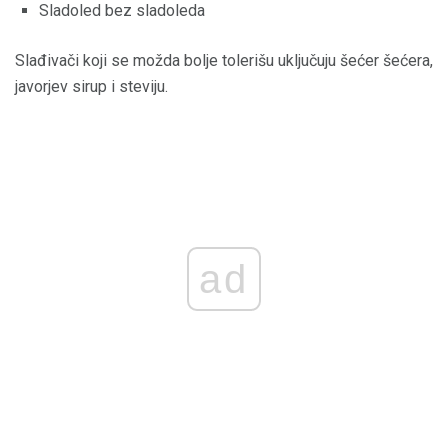
Sladoled bez sladoleda
Slađivači koji se možda bolje tolerišu uključuju šećer šećera,
javorjev sirup i steviju.
ad