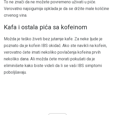
To ne znači da ne možete povremeno uživati ​​u piće.
Verovatno najsigurnija opklada je da se držite male količine
crvenog vina.
Kafa i ostala pića sa kofeinom
Možda je teško živeti bez jutarnje kafe. Za neke ljude je
poznato da je kofein IBS okidač. Ako ste navikli na kofein,
verovatno ćete imati nekoliko povlačenja kofeina prvih
nekoliko dana. Ali možda ćete morati pokušati da je
eliminišete kako biste videli da li se vaši IBS simptomi
poboljšavaju.