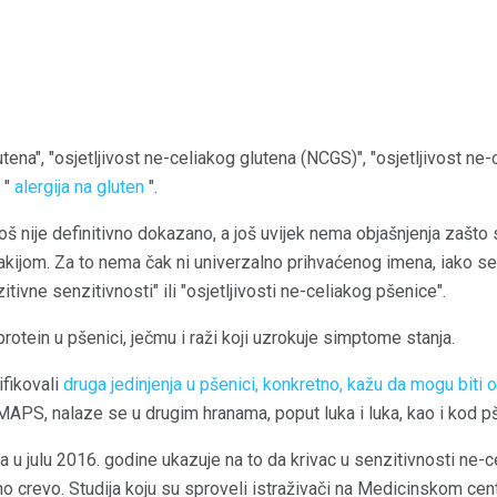
tena", "osjetljivost ne-celiakog glutena (NCGS)", "osjetljivost ne-
k "
alergija na gluten
".
oš nije definitivno dokazano, a još uvijek nema objašnjenja zašto 
akijom. Za to nema čak ni univerzalno prihvaćenog imena, iako se
tivne senzitivnosti" ili "osjetljivosti ne-celiakog pšenice".
 protein u pšenici, ječmu i raži koji uzrokuje simptome stanja.
ifikovali
druga jedinjenja u pšenici, konkretno, kažu da mogu biti 
MAPS, nalaze se u drugim hranama, poput luka i luka, kao i kod p
na u julu 2016. godine ukazuje na to da krivac u senzitivnosti ne-
o crevo. Studija koju su sproveli istraživači na Medicinskom cen