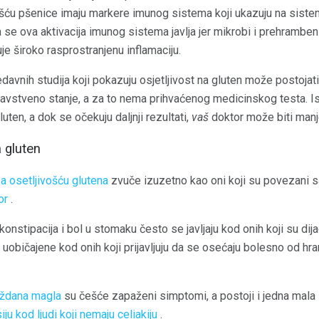
ivošću pšenice imaju markere imunog sistema koji ukazuju na siste
a se ova aktivacija imunog sistema javlja jer mikrobi i prehramben
uje široko rasprostranjenu inflamaciju.
avnih studija koji pokazuju osjetljivost na gluten može postojati,
ravstveno stanje, a za to nema prihvaćenog medicinskog testa. Istr
luten, a dok se očekuju daljnji rezultati,
vaš
doktor može biti manje 
 gluten
a osetljivošću glutena
zvuče izuzetno kao oni koji su povezani s
or
.
, konstipacija i bol u stomaku često se javljaju kod onih koji su d
uobičajene kod onih koji prijavljuju da se osećaju bolesno od hran
ždana magla
su češće zapaženi simptomi, a postoji i jedna mala st
u kod ljudi koji nemaju celiakiju
.