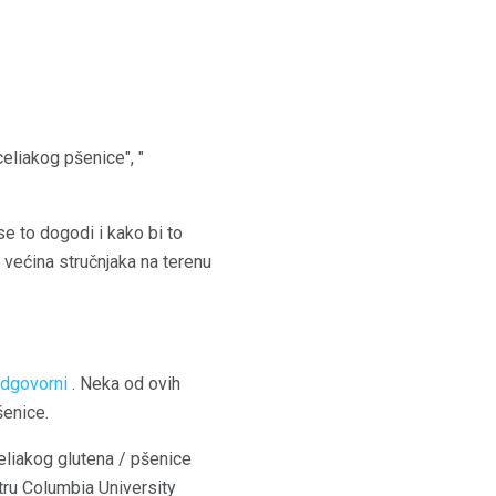
celiakog pšenice", "
se to dogodi i kako bi to
 većina stručnjaka na terenu
odgovorni
. Neka od ovih
šenice.
celiakog glutena / pšenice
tru Columbia University