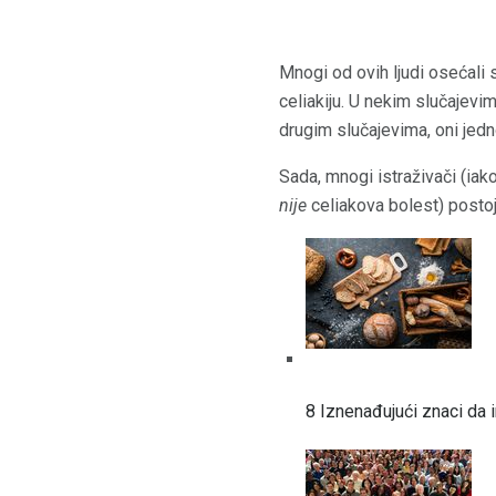
Mnogi od ovih ljudi osećali s
celiakiju. U nekim slučajevima
drugim slučajevima, oni jedn
Sada, mnogi istraživači (iak
nije
celiakova bolest) postoj
8 Iznenađujući znaci da i