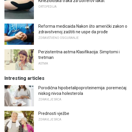
Kineziološka traka za Golferov lakat
ORTOPEDIJA
Reforma medicaida Nakon što američki zakon o
zdravstvenoj zaštiti ne uspe da prođe
ZDRAVSTVENO OSIGURANJE
Perzistentna astma Klasifikacija: Simptomi i
tretman
ASTMA
Intresting articles
Porodična hipobetalipoproteinemija: poremećaj
niskog nivoa holesterola
ZDRAVLJE SRCA
Prednosti vježbe
ZDRAVLJE SRCA