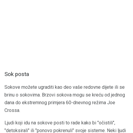
Sok posta
Sokove možete ugraditi kao deo vaše redovne dijete ili se
brinu o sokovima. Brzovi sokova mogu se kreću od jednog
dana do ekstremnog primjera 60-dnevnog režima Joe
Crossa.
Ljudi koji idu na sokove posti to rade kako bi "očistili",
"detoksirali" ili "ponovo pokrenuli" svoje sisteme. Neki ljudi