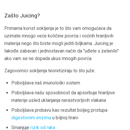
Zašto Juicing?
Primarna korist sokljenja je to što vam omogućava da
uzimate mnogo veće količine povrća i voćnih hranljivih
materija nego što biste mogli jediti biljkama. Juicing je
takođe zabavan i jednostavan način da "uđete u zelenilo"
ako vam se ne dopada ukus mnogih povrća.
Zagovornici sokljenja teoretiziraju to što juže:
Poboljšava naš imunološki sistem
Poboljšava našu sposobnost da apsorbuje hranljive
materije usled uklanjanja nerastvorljivih vlakana
Poboljšava probavu kao rezultat boljeg pristupa
digestivnim enzima
u biljnoj hrani
Smanjuje
rizik od raka