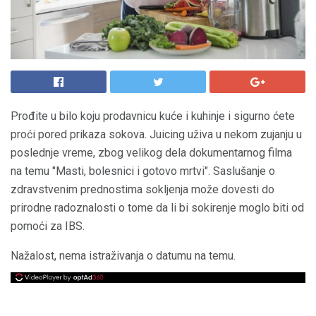
Prođite u bilo koju prodavnicu kuće i kuhinje i sigurno ćete
proći pored prikaza sokova. Juicing uživa u nekom zujanju u
poslednje vreme, zbog velikog dela dokumentarnog filma
na temu "Masti, bolesnici i gotovo mrtvi". Saslušanje o
zdravstvenim prednostima sokljenja može dovesti do
prirodne radoznalosti o tome da li bi sokirenje moglo biti od
pomoći za IBS.
Nažalost, nema istraživanja o datumu na temu.