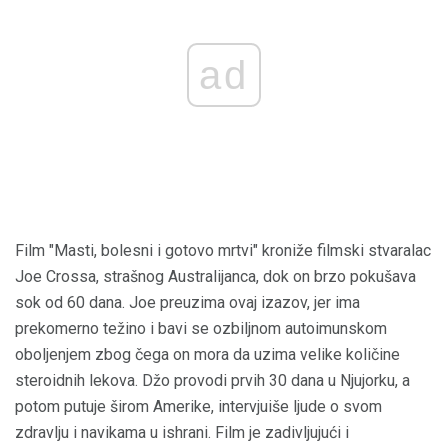
ad
Film "Masti, bolesni i gotovo mrtvi" kroniže filmski stvaralac
Joe Crossa, strašnog Australijanca, dok on brzo pokušava
sok od 60 dana. Joe preuzima ovaj izazov, jer ima
prekomerno težino i bavi se ozbiljnom autoimunskom
oboljenjem zbog čega on mora da uzima velike količine
steroidnih lekova. Džo provodi prvih 30 dana u Njujorku, a
potom putuje širom Amerike, intervjuiše ljude o svom
zdravlju i navikama u ishrani. Film je zadivljujući i