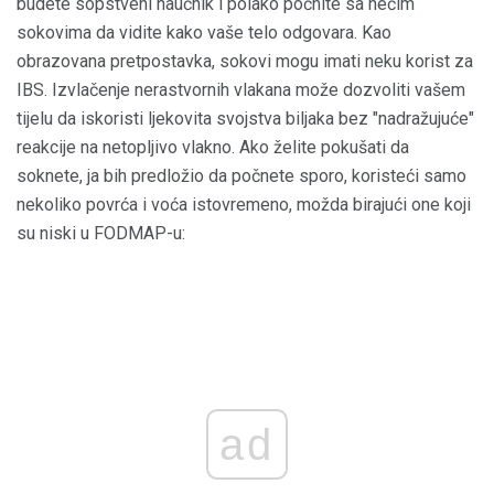
budete sopstveni naučnik i polako počnite sa nečim
sokovima da vidite kako vaše telo odgovara. Kao
obrazovana pretpostavka, sokovi mogu imati neku korist za
IBS. Izvlačenje nerastvornih vlakana može dozvoliti vašem
tijelu da iskoristi ljekovita svojstva biljaka bez "nadražujuće"
reakcije na netopljivo vlakno. Ako želite pokušati da
soknete, ja bih predložio da počnete sporo, koristeći samo
nekoliko povrća i voća istovremeno, možda birajući one koji
su niski u FODMAP-u:
ad