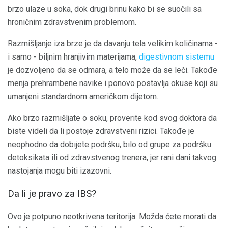
brzo ulaze u soka, dok drugi brinu kako bi se suočili sa
hroničnim zdravstvenim problemom.
Razmišljanje iza brze je da davanju tela velikim količinama -
i samo - biljnim hranjivim materijama,
digestivnom sistemu
je dozvoljeno da se odmara, a telo može da se leči. Takođe
menja prehrambene navike i ponovo postavlja okuse koji su
umanjeni standardnom američkom dijetom.
Ako brzo razmišljate o soku, proverite kod svog doktora da
biste videli da li postoje zdravstveni rizici. Takođe je
neophodno da dobijete podršku, bilo od grupe za podršku
detoksikata ili od zdravstvenog trenera, jer rani dani takvog
nastojanja mogu biti izazovni.
Da li je pravo za IBS?
Ovo je potpuno neotkrivena teritorija. Možda ćete morati da