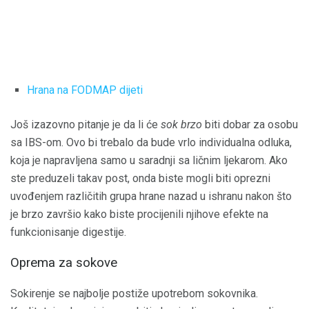
Hrana na FODMAP dijeti
Još izazovno pitanje je da li će
sok brzo
biti dobar za osobu
sa IBS-om. Ovo bi trebalo da bude vrlo individualna odluka,
koja je napravljena samo u saradnji sa ličnim ljekarom. Ako
ste preduzeli takav post, onda biste mogli biti oprezni
uvođenjem različitih grupa hrane nazad u ishranu nakon što
je brzo završio kako biste procijenili njihove efekte na
funkcionisanje digestije.
Oprema za sokove
Sokirenje se najbolje postiže upotrebom sokovnika.