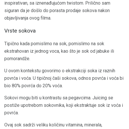
inspirativan, sa iznenađujućom twistom. Prilično sam
siguran da je došlo do porasta prodaje sokova nakon
objavljivanja ovog filma.
Vrste sokova
Tipično kada pomislimo na sok, pomislimo na sok
ekstrahovan iz jednog voca, kao što je sok od jabuke ili
pomorandže.
U ovom kontekstu govorimo o ekstrakciji soka iz raznih
povrća i voća. U tipičnoj čaši sokova, odnos povrća i voća bi
bio 80% povrća do 20% voća.
Sokovi mogu biti u kontrastu sa pegavcima. Juicing se
postiže upotrebom sokovnika, koji ekstraktuje sok iz voća i
povrća.
Ovaj sok sadrži veliku količinu vitamina, minerala,