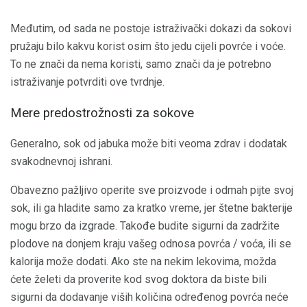
Međutim, od sada ne postoje istraživački dokazi da sokovi
pružaju bilo kakvu korist osim što jedu cijeli povrće i voće.
To ne znači da nema koristi, samo znači da je potrebno
istraživanje potvrditi ove tvrdnje.
Mere predostrožnosti za sokove
Generalno, sok od jabuka može biti veoma zdrav i dodatak
svakodnevnoj ishrani.
Obavezno pažljivo operite sve proizvode i odmah pijte svoj
sok, ili ga hladite samo za kratko vreme, jer štetne bakterije
mogu brzo da izgrade. Takođe budite sigurni da zadržite
plodove na donjem kraju vašeg odnosa povrća / voća, ili se
kalorija može dodati. Ako ste na nekim lekovima, možda
ćete želeti da proverite kod svog doktora da biste bili
sigurni da dodavanje viših količina određenog povrća neće