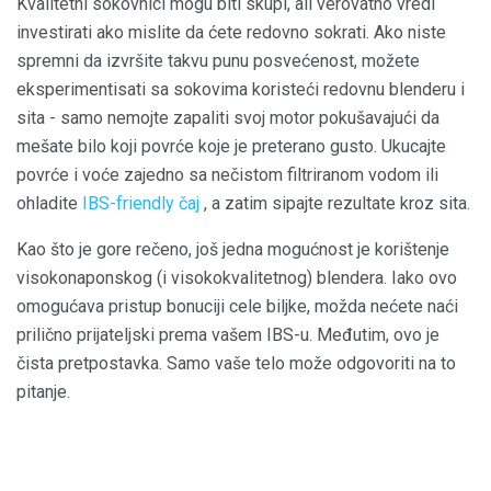
Kvalitetni sokovnici mogu biti skupi, ali verovatno vredi
investirati ako mislite da ćete redovno sokrati. Ako niste
spremni da izvršite takvu punu posvećenost, možete
eksperimentisati sa sokovima koristeći redovnu blenderu i
sita - samo nemojte zapaliti svoj motor pokušavajući da
mešate bilo koji povrće koje je preterano gusto. Ukucajte
povrće i voće zajedno sa nečistom filtriranom vodom ili
ohladite
IBS-friendly čaj
, a zatim sipajte rezultate kroz sita.
Kao što je gore rečeno, još jedna mogućnost je korištenje
visokonaponskog (i visokokvalitetnog) blendera. Iako ovo
omogućava pristup bonuciji cele biljke, možda nećete naći
prilično prijateljski prema vašem IBS-u. Međutim, ovo je
čista pretpostavka. Samo vaše telo može odgovoriti na to
pitanje.