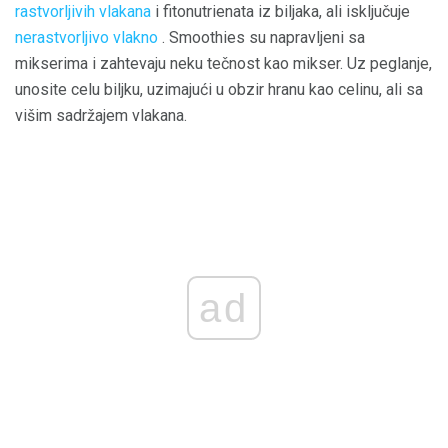
rastvorljivih vlakana
i fitonutrienata iz biljaka, ali isključuje
nerastvorljivo vlakno
. Smoothies su napravljeni sa
mikserima i zahtevaju neku tečnost kao mikser. Uz peglanje,
unosite celu biljku, uzimajući u obzir hranu kao celinu, ali sa
višim sadržajem vlakana.
ad