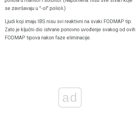
poliola u manitol i sorbitol. (Napomena: nisu sve stvari koje
se završavaju u "-ol" polioli.)
Ljudi koji imaju IBS nisu svi reaktivni na svaki FODMAP tip.
Zato je ključni dio ishrane ponovno uvođenje svakog od ovih
FODMAP tipova nakon faze eliminacije.
ad