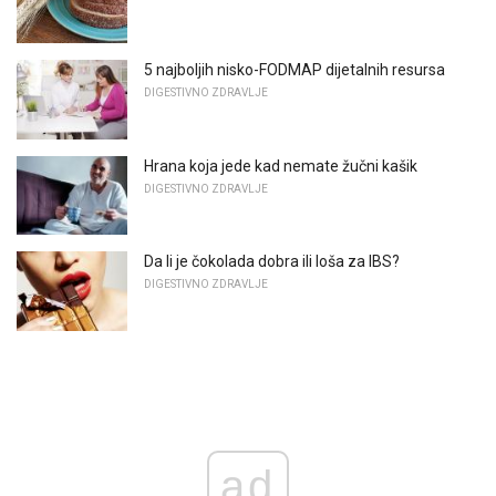
5 najboljih nisko-FODMAP dijetalnih resursa
DIGESTIVNO ZDRAVLJE
Hrana koja jede kad nemate žučni kašik
DIGESTIVNO ZDRAVLJE
Da li je čokolada dobra ili loša za IBS?
DIGESTIVNO ZDRAVLJE
ad