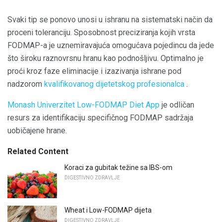
Svaki tip se ponovo unosi u ishranu na sistematski način da
proceni toleranciju. Sposobnost preciziranja kojih vrsta
FODMAP-a je uznemiravajuća omogućava pojedincu da jede
što široku raznovrsnu hranu kao podnošljivu. Optimalno je
proći kroz faze eliminacije i izazivanja ishrane pod
nadzorom
kvalifikovanog dijetetskog profesionalca
.
Monash Univerzitet Low-FODMAP Diet App
je odličan
resurs za identifikaciju specifičnog FODMAP sadržaja
uobičajene hrane.
Related Content
Koraci za gubitak težine sa IBS-om
DIGESTIVNO ZDRAVLJE
Wheat i Low-FODMAP dijeta
DIGESTIVNO ZDRAVLJE