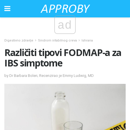
ad
Digestivno zdravlje
Sindrom iritabilnog creva
Ishrana
Različiti tipovi FODMAP-a za
IBS simptome
by Dr Barbara Bolen; Recenzirao je Emmy Ludwig, MD