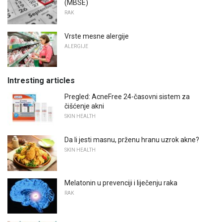
(MBSE)
RAK
Vrste mesne alergije
ALERGIJE
Intresting articles
Pregled: AcneFree 24-časovni sistem za
čišćenje akni
SKIN HEALTH
Da li jesti masnu, prženu hranu uzrok akne?
SKIN HEALTH
Melatonin u prevenciji i liječenju raka
RAK