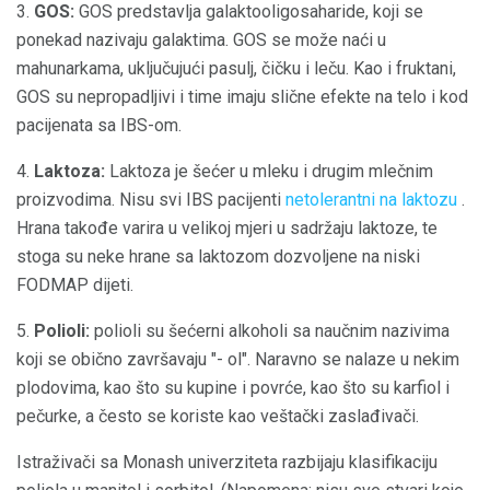
3.
GOS:
GOS predstavlja galaktooligosaharide, koji se
ponekad nazivaju galaktima. GOS se može naći u
mahunarkama, uključujući pasulj, čičku i leču. Kao i fruktani,
GOS su nepropadljivi i time imaju slične efekte na telo i kod
pacijenata sa IBS-om.
4.
Laktoza:
Laktoza je šećer u mleku i drugim mlečnim
proizvodima. Nisu svi IBS pacijenti
netolerantni na laktozu
.
Hrana takođe varira u velikoj mjeri u sadržaju laktoze, te
stoga su neke hrane sa laktozom dozvoljene na niski
FODMAP dijeti.
5.
Polioli:
polioli su šećerni alkoholi sa naučnim nazivima
koji se obično završavaju "- ol". Naravno se nalaze u nekim
plodovima, kao što su kupine i povrće, kao što su karfiol i
pečurke, a često se koriste kao veštački zaslađivači.
Istraživači sa Monash univerziteta razbijaju klasifikaciju