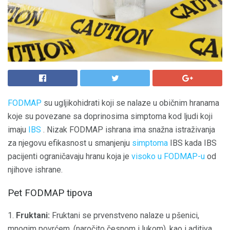
FODMAP
su ugljikohidrati koji se nalaze u običnim hranama
koje su povezane sa doprinosima simptoma kod ljudi koji
imaju
IBS
. Nizak FODMAP ishrana ima snažna istraživanja
za njegovu efikasnost u smanjenju
simptoma
IBS kada IBS
pacijenti ograničavaju hranu koja je
visoko u FODMAP-u
od
njihove ishrane.
Pet FODMAP tipova
1.
Fruktani:
Fruktani se prvenstveno nalaze u pšenici,
mnogim povrćem, (naročito česnom i lukom), kao i aditiva