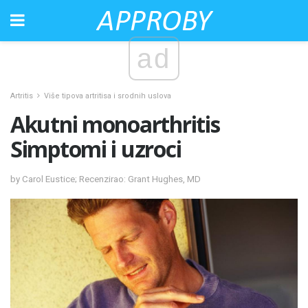
ad
Artritis
Više tipova artritisa i srodnih uslova
Akutni monoarthritis
Simptomi i uzroci
by Carol Eustice; Recenzirao: Grant Hughes, MD