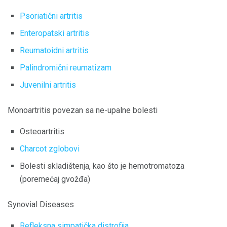
Psoriatični artritis
Enteropatski artritis
Reumatoidni artritis
Palindromični reumatizam
Juvenilni artritis
Monoartritis povezan sa ne-upalne bolesti
Osteoartritis
Charcot zglobovi
Bolesti skladištenja, kao što je hemotromatoza
(poremećaj gvožđa)
Synovial Diseases
Refleksna simpatička distrofija