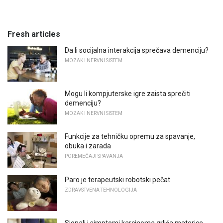
Fresh articles
Da li socijalna interakcija sprečava demenciju?
MOZAK I NERVNI SISTEM
Mogu li kompjuterske igre zaista sprečiti
demenciju?
MOZAK I NERVNI SISTEM
Funkcije za tehničku opremu za spavanje,
obuka i zarada
POREMEĆAJI SPAVANJA
Paro je terapeutski robotski pečat
ZDRAVSTVENA TEHNOLOGIJA
Signali i simptomi karcinoma grlića materice