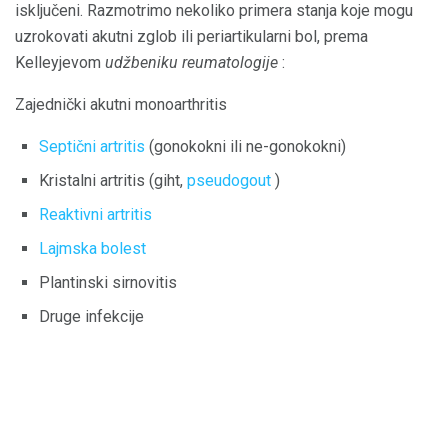
isključeni. Razmotrimo nekoliko primera stanja koje mogu
uzrokovati akutni zglob ili periartikularni bol, prema
Kelleyjevom
udžbeniku reumatologije
:
Zajednički akutni monoarthritis
Septični artritis
(gonokokni ili ne-gonokokni)
Kristalni artritis (giht,
pseudogout
)
Reaktivni artritis
Lajmska bolest
Plantinski sirnovitis
Druge infekcije