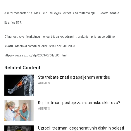
Akutni monoarthritis.
Max Field.
Kelleyjev udžbenik za reumatologiju.
Deveto izdanje.
Stranica 577.
Dijagnostikovanje akutnog monoartritisa kod odraslih: praktičan pristup porodičnom
lekaru.
Američki porodični lekar.
Siva i sar.
Jul 2003.
http://www.aafp.org/afp/2003/0701/p83.html
Related Content
Šta trebate znati o zapaljenom artritisu
ARTRITIS
Koji tretmani postoje za sistemsku sklerozu?
ARTRITIS
Uzroci i tretmani degenerativnih disknih bolesti