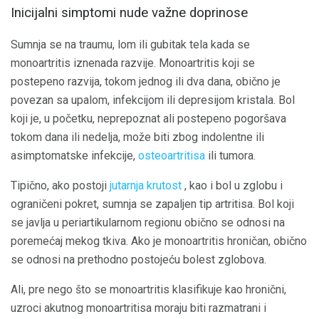
Inicijalni simptomi nude važne doprinose
Sumnja se na traumu, lom ili gubitak tela kada se
monoartritis iznenada razvije. Monoartritis koji se
postepeno razvija, tokom jednog ili dva dana, obično je
povezan sa upalom, infekcijom ili depresijom kristala. Bol
koji je, u početku, neprepoznat ali postepeno pogoršava
tokom dana ili nedelja, može biti zbog indolentne ili
asimptomatske infekcije,
osteoartritisa
ili tumora.
Tipično, ako postoji
jutarnja krutost
, kao i bol u zglobu i
ograničeni pokret, sumnja se zapaljen tip artritisa. Bol koji
se javlja u periartikularnom regionu obično se odnosi na
poremećaj mekog tkiva. Ako je monoartritis hroničan, obično
se odnosi na prethodno postojeću bolest zglobova.
Ali, pre nego što se monoartritis klasifikuje kao hronični,
uzroci akutnog monoartritisa moraju biti razmatrani i