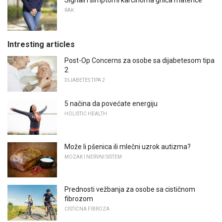
RAK
Intresting articles
Post-Op Concerns za osobe sa dijabetesom tipa
2
DIJABETES TIPA 2
5 načina da povećate energiju
HOLISTIC HEALTH
Može li pšenica ili mlečni uzrok autizma?
MOZAK I NERVNI SISTEM
Prednosti vežbanja za osobe sa cističnom
fibrozom
CISTIČNA FIBROZA