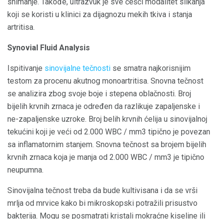
snimanje. Takođe, ultrazvuk je sve češći modalitet slikanja
koji se koristi u klinici za dijagnozu mekih tkiva i stanja
artritisa.
Synovial Fluid Analysis
Ispitivanje
sinovijalne tečnosti
se smatra najkorisnijim
testom za procenu akutnog monoartritisa. Snovna tečnost
se analizira zbog svoje boje i stepena oblačnosti. Broj
bijelih krvnih zrnaca je određen da razlikuje zapaljenske i
ne-zapaljenske uzroke. Broj belih krvnih ćelija u sinovijalnoj
tekućini koji je veći od 2.000 WBC / mm3 tipično je povezan
sa inflamatornim stanjem. Snovna tečnost sa brojem bijelih
krvnih zrnaca koja je manja od 2.000 WBC / mm3 je tipično
neupumna.
Sinovijalna tečnost treba da bude kultivisana i da se vrši
mrlja od mrvice kako bi mikroskopski potražili prisustvo
bakterija. Mogu se posmatrati kristali mokraćne kiseline ili