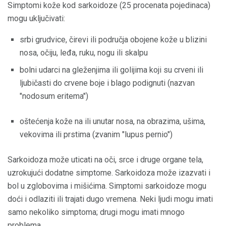
Simptomi kože kod sarkoidoze (25 procenata pojedinaca)
mogu uključivati:
srbi grudvice, čirevi ili područja obojene kože u blizini
nosa, očiju, leđa, ruku, nogu ili skalpu
bolni udarci na gleženjima ili golijima koji su crveni ili
ljubičasti do crvene boje i blago podignuti (nazvan
"nodosum eritema")
oštećenja kože na ili unutar nosa, na obrazima, ušima,
vekovima ili prstima (zvanim "lupus pernio")
Sarkoidoza može uticati na oči, srce i druge organe tela,
uzrokujući dodatne simptome. Sarkoidoza može izazvati i
bol u zglobovima i mišićima. Simptomi sarkoidoze mogu
doći i odlaziti ili trajati dugo vremena. Neki ljudi mogu imati
samo nekoliko simptoma; drugi mogu imati mnogo
problema.