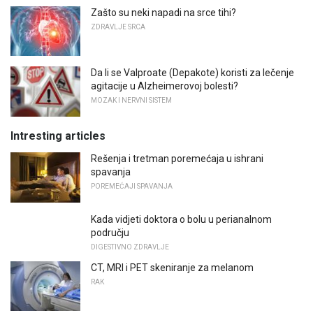
Zašto su neki napadi na srce tihi?
ZDRAVLJE SRCA
Da li se Valproate (Depakote) koristi za lečenje
agitacije u Alzheimerovoj bolesti?
MOZAK I NERVNI SISTEM
Intresting articles
Rešenja i tretman poremećaja u ishrani
spavanja
POREMEĆAJI SPAVANJA
Kada vidjeti doktora o bolu u perianalnom
području
DIGESTIVNO ZDRAVLJE
CT, MRI i PET skeniranje za melanom
RAK