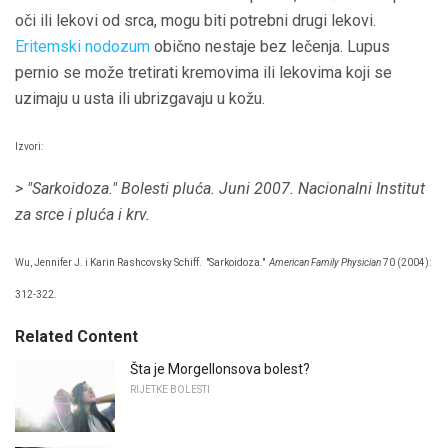
oči ili lekovi od srca, mogu biti potrebni drugi lekovi.
Eritemski nodozum
obično nestaje bez lečenja. Lupus
pernio se može tretirati kremovima ili lekovima koji se
uzimaju u usta ili ubrizgavaju u kožu.
Izvori:
> "Sarkoidoza."
Bolesti pluća.
Juni 2007. Nacionalni Institut
za srce i pluća i krv.
Wu, Jennifer J. i Karin Rashcovsky Schiff.
"Sarkoidoza."
American Family Physician
70 (2004):
312-322.
Related Content
Šta je Morgellonsova bolest?
RIJETKE BOLESTI