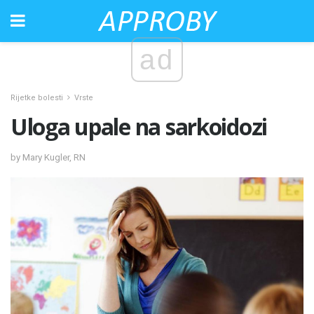
ad
Rijetke bolesti
Vrste
Uloga upale na sarkoidozi
by Mary Kugler, RN