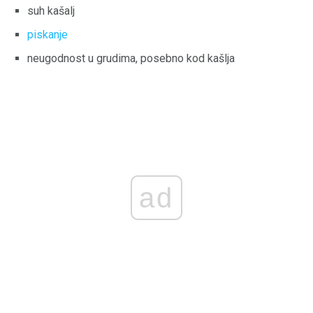
suh kašalj
piskanje
neugodnost u grudima, posebno kod kašlja
ad