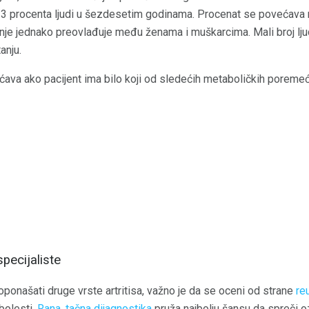
3 procenta ljudi u šezdesetim godinama. Procenat se povećava n
je jednako preovlađuje među ženama i muškarcima. Mali broj l
anju.
ćava ako pacijent ima bilo koji od sledećih metaboličkih poremeć
pecijaliste
onašati druge vrste artritisa, važno je da se oceni od strane
re
 bolesti.
Rana, tačna dijagnostika
pruža najbolju šansu da spreči o