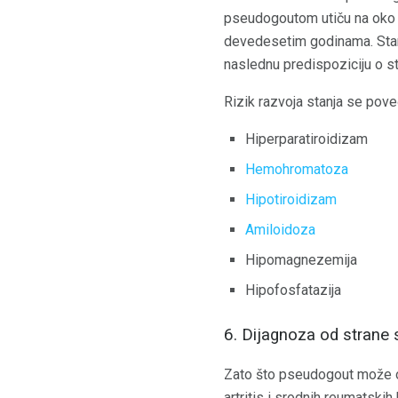
pseudogoutom utiču na oko 
devedesetim godinama. Stan
naslednu predispoziciju o st
Rizik razvoja stanja se pove
Hiperparatiroidizam
Hemohromatoza
Hipotiroidizam
Amiloidoza
Hipomagnezemija
Hipofosfatazija
6. Dijagnoza od strane s
Zato što pseudogout može op
artritis i srodnih reumatskih