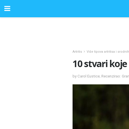
Artritis
Više tipova artritisa i srodni
10 stvari koj
by Carol Eustice; Recenzirao: Gr