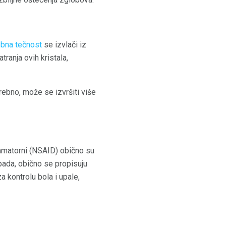
bna tečnost
se izvlači iz
ranja ovih kristala,
rebno, može se izvršiti više
lamatorni (NSAID) obično su
pada, obično se propisuju
 kontrolu bola i upale,