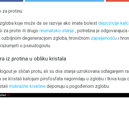
 za protinu
zgloba koje može da se razvije ako imate bolest
depozicije kalc
i za protin ili drugo
reumatsko stanje
, potrebna je odgovarajuća 
i ozbiljnom degeneracijom zgloba, hroničnom
zapaljenošću
i hro
 i razumjeti o pseudogoutu.
a iz protina u obliku kristala
gout je sličan protu, ali su dva stanja uzrokovana odlaganjem raz
a se kristali kalcijum pirofosfata nagomilaju u zglobu i tkiva koja
stali
mokraćne kiseline
deponuju u pogođenom zglobu.