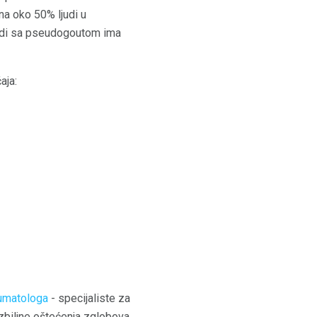
a oko 50% ljudi u
judi sa pseudogoutom ima
aja:
umatologa
- specijaliste za
zbiljne oštećenja zglobova.