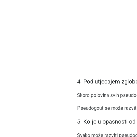
4. Pod utjecajem zglob
Skoro polovina svih pseudog
Pseudogout se može razviti u
5. Ko je u opasnosti o
Svako može razviti pseudogo