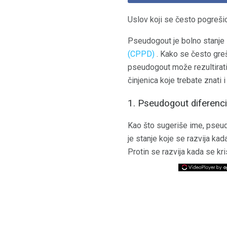
Uslov koji se često pogrešio
Pseudogout je bolno stanje 
(CPPD)
. Kako se često greš
pseudogout može rezultirat
činjenica koje trebate znati
1. Pseudogout diferencir
Kao što sugeriše ime, pseudo
je stanje koje se razvija kad
Protin se razvija kada se kri