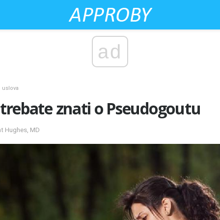
ad
h uslova
e trebate znati o Pseudogoutu
ant Hughes, MD