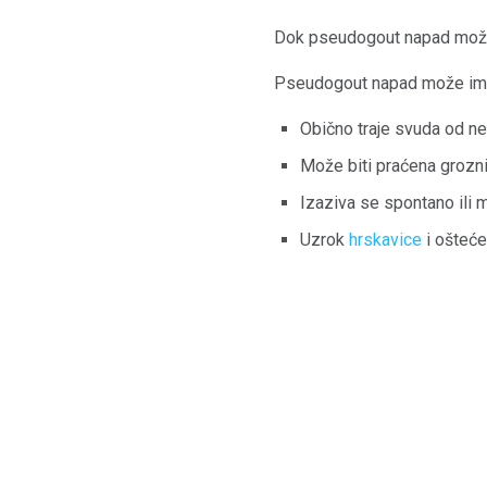
Dok pseudogout napad može b
Pseudogout napad može imat
Obično traje svuda od ne
Može biti praćena groz
Izaziva se spontano ili m
Uzrok
hrskavice
i ošteće