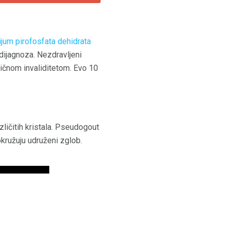
ijum pirofosfata dehidrata
dijagnoza. Nezdravljeni
ničnom invaliditetom. Evo 10
ličitih kristala. Pseudogout
 okružuju udruženi zglob.