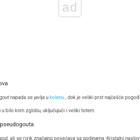
ad
ova
out napada se javlja u
kolenu
, dok je veliki prst najčešće pogo
 bilo kom zglobu, uključujući i veliki totem.
d pseudogouta
ut, ali se rizik značajno povećava sa godinama. Kristalni naslov