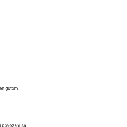
đen gutom.
i povezani sa