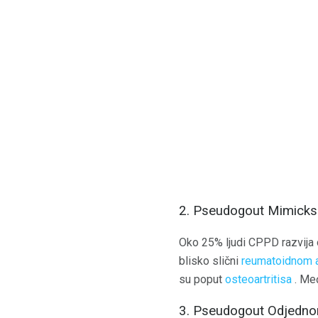
2. Pseudogout Mimicks 
Oko 25% ljudi CPPD razvija 
blisko slični
reumatoidnom ar
su poput
osteoartritisa
. Međ
3. Pseudogout Odjedno