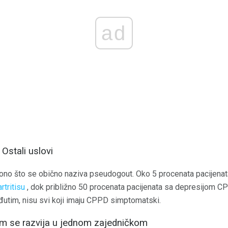
ad
Ostali uslovi
ono što se obično naziva pseudogout. Oko 5 procenata pacijenat
tritisu
, dok približno 50 procenata pacijenata sa depresijom C
utim, nisu svi koji imaju CPPD simptomatski.
m se razvija u jednom zajedničkom