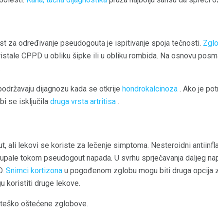
test za određivanje pseudogouta je ispitivanje spoja tečnosti.
Zglo
ristale CPPD u obliku šipke ili u obliku rombida. Na osnovu posmat
.
održavaju dijagnozu kada se otkrije
hondrokalcinoza
. Ako je pot
bi se isključila
druga vrsta artritisa
.
, ali lekovi se koriste za lečenje simptoma. Nesteroidni antiinf
 i upale tokom pseudogout napada. U svrhu sprječavanja daljeg na
D.
Snimci kortizona
u pogođenom zglobu mogu biti druga opcija za
u koristiti druge lekove.
a teško oštećene zglobove.