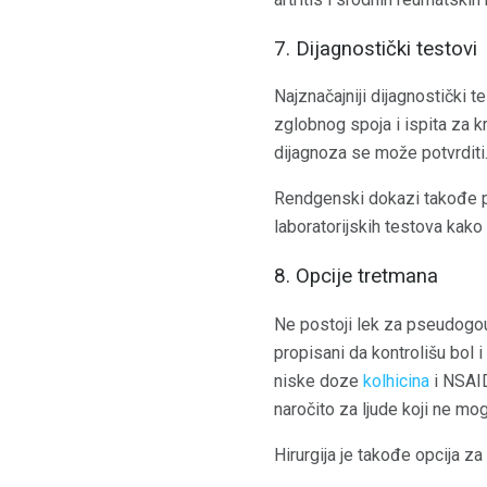
7. Dijagnostički testovi
Najznačajniji dijagnostički 
zglobnog spoja i ispita za k
dijagnoza se može potvrditi
Rendgenski dokazi takođe p
laboratorijskih testova kako 
8. Opcije tretmana
Ne postoji lek za pseudogout
propisani da kontrolišu bol
niske doze
kolhicina
i NSAI
naročito za ljude koji ne mog
Hirurgija je takođe opcija z