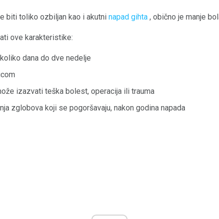
iti toliko ozbiljan kao i akutni
napad gihta
, obično je manje bol
i ove karakteristike:
koliko dana do dve nedelje
nicom
ože izazvati teška bolest, operacija ili trauma
nja zglobova koji se pogoršavaju, nakon godina napada