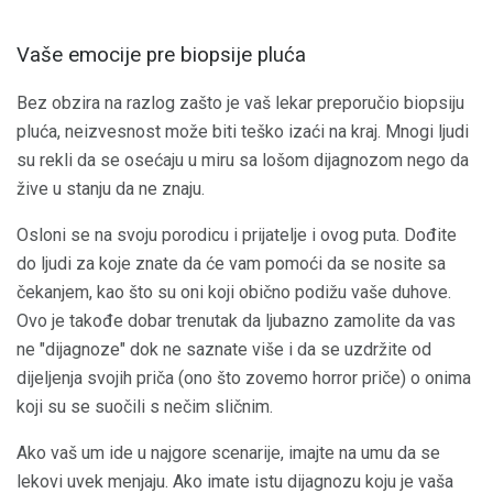
Vaše emocije pre biopsije pluća
Bez obzira na razlog zašto je vaš lekar preporučio biopsiju
pluća, neizvesnost može biti teško izaći na kraj. Mnogi ljudi
su rekli da se osećaju u miru sa lošom dijagnozom nego da
žive u stanju da ne znaju.
Osloni se na svoju porodicu i prijatelje i ovog puta. Dođite
do ljudi za koje znate da će vam pomoći da se nosite sa
čekanjem, kao što su oni koji obično podižu vaše duhove.
Ovo je takođe dobar trenutak da ljubazno zamolite da vas
ne "dijagnoze" dok ne saznate više i da se uzdržite od
dijeljenja svojih priča (ono što zovemo horror priče) o onima
koji su se suočili s nečim sličnim.
Ako vaš um ide u najgore scenarije, imajte na umu da se
lekovi uvek menjaju. Ako imate istu dijagnozu koju je vaša