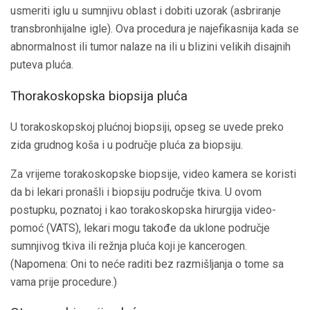
usmeriti iglu u sumnjivu oblast i dobiti uzorak (asbriranje
transbronhijalne igle). Ova procedura je najefikasnija kada se
abnormalnost ili tumor nalaze na ili u blizini velikih disajnih
puteva pluća.
Thorakoskopska biopsija pluća
U torakoskopskoj plućnoj biopsiji, opseg se uvede preko
zida grudnog koša i u područje pluća za biopsiju.
Za vrijeme torakoskopske biopsije, video kamera se koristi
da bi lekari pronašli i biopsiju područje tkiva. U ovom
postupku, poznatoj i kao torakoskopska hirurgija video-
pomoć (VATS), lekari mogu takođe da uklone područje
sumnjivog tkiva ili režnja pluća koji je kancerogen.
(Napomena: Oni to neće raditi bez razmišljanja o tome sa
vama prije procedure.)