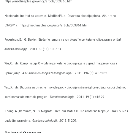
https://medlineplus.gov/ency/article/003860.htm
Nacionalni institut za zdravlje.
MedlinePlus.
Otvorena biopsija pluća.
Ažurirano
03/09/17.
https://medlineplus.gov/ency/article/003861.htm
Robertson, E. i G. Baxter.
Sjećanje tumora nakon biopsije perkutane iglice: prava priča!
Klinička radiologija
.
2011. 66 (11): 1007-14.
Wu, C. i dr.
Komplikacije CT-vođene perkutane biopsije igala u grudima: prevencija i
upravljanje.
AJR: Američki časopis za rendgenologiju
.
2011. 196 (6): W678-82.
Yao, X. i dr.
Biopsija aspiracije fino-igle protiv biopsije srčane iglice u dijagnostici plućnog
karcinoma: sistematski pregled.
Trenutna onkologija
.
2011. 19 (1): e16-27.
Zhang, A., Ramnath, N. i S. Nagrath.
Trenutni status CTC-a kao tečne biopsije u raku pluća i
budućim pravcima.
Granice u onkologiji
.
2015. 5: 209.