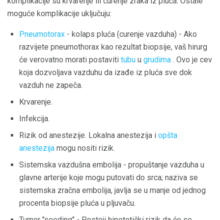
komplikacije su krvarenje ili curenje zraka iz pluća. Ostale
moguće komplikacije uključuju:
Pneumotorax
- kolaps pluća (curenje vazduha) - Ako
razvijete pneumothorax kao rezultat biopsije, vaš hirurg
će verovatno morati postaviti
tubu
u
grudima
. Ovo je cev
koja dozvoljava vazduhu da izađe iz pluća sve dok
vazduh ne zapeča.
Krvarenje.
Infekcija.
Rizik od anestezije. Lokalna anestezija i
opšta
anestezija
mogu nositi rizik.
Sistemska vazdušna embolija - propuštanje vazduha u
glavne arterije koje mogu putovati do srca; naziva se
sistemska zračna embolija, javlja se u manje od jednog
procenta biopsije pluća u pljuvaču.
Tumor "seeding" - Postoji hipotetički rizik da će se