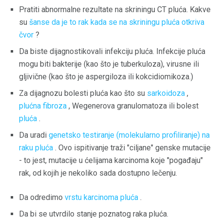
Pratiti abnormalne rezultate na skriningu CT pluća. Kakve
su
šanse da je to rak kada se na skriningu pluća otkriva
čvor
?
Da biste dijagnostikovali infekciju pluća. Infekcije pluća
mogu biti bakterije (kao što je tuberkuloza), virusne ili
gljivične (kao što je aspergiloza ili kokcidiomikoza.)
Za dijagnozu bolesti pluća kao što su
sarkoidoza
,
plućna fibroza
, Wegenerova granulomatoza ili bolest
pluća
.
Da uradi
genetsko testiranje (molekularno profiliranje) na
raku pluća
. Ovo ispitivanje traži "ciljane" genske mutacije
- to jest, mutacije u ćelijama karcinoma koje "pogađaju"
rak, od kojih je nekoliko sada dostupno lečenju.
Da odredimo
vrstu karcinoma pluća
.
Da bi se utvrdilo stanje poznatog raka pluća.