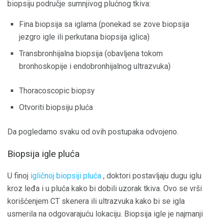
biopsiju područje sumnjivog plućnog tkiva:
Fina biopsija sa iglama (ponekad se zove biopsija
jezgro igle ili perkutana biopsija iglica)
Transbronhijalna biopsija (obavljena tokom
bronhoskopije i endobronhijalnog ultrazvuka)
Thoracoscopic biopsy
Otvoriti biopsiju pluća
Da pogledamo svaku od ovih postupaka odvojeno.
Biopsija igle pluća
U finoj
igličnoj biopsiji pluća
, doktori postavljaju dugu iglu
kroz leđa i u pluća kako bi dobili uzorak tkiva. Ovo se vrši
korišćenjem CT skenera ili ultrazvuka kako bi se igla
usmerila na odgovarajuću lokaciju. Biopsija igle je najmanji