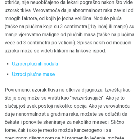
otkriće, nije neuobičajeno da lekari pogrešno nakon što vide
uzorak tkiva. Verovatnoća da je abnormalnost raka zavisi od
mnogih faktora, od kojih je jedna veličina. Nodule pluća
(tačke na plućima koje su 3 centimetra [1½ inča] ili manje) su
manje vjerovatno maligne od plućnih masa (tačke na plućima
veće od 3 centimetra po veličini). Spisak nekih od mogućih
uzroka može se videti klikom na linkove ispod.
Uzroci plućnih nodula
Uzroci plućne mase
Povremeno, uzorak tkiva ne otkriva dijagnozu. Izveštaj kao
što je ovaj može se vratiti kao "neizvršavajući". Ako je to
slučaj, još uvek postoji nekoliko opcija. Ako je verovatnoća
da je nenormalnost u grudima raka, možete se odlučiti da
čekate i ponovite skeniranje za nekoliko meseci. Slično
tome, čak i ako je mesto možda kancerogeno i sa
preciznom dijagnozom ne bi promenilo lečenje, možete