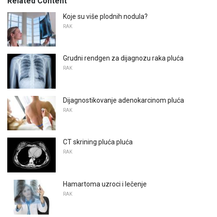
Related Content
Koje su više plodnih nodula?
RAK
Grudni rendgen za dijagnozu raka pluća
RAK
Dijagnostikovanje adenokarcinom pluća
RAK
CT skrining pluća pluća
RAK
Hamartoma uzroci i lečenje
RAK