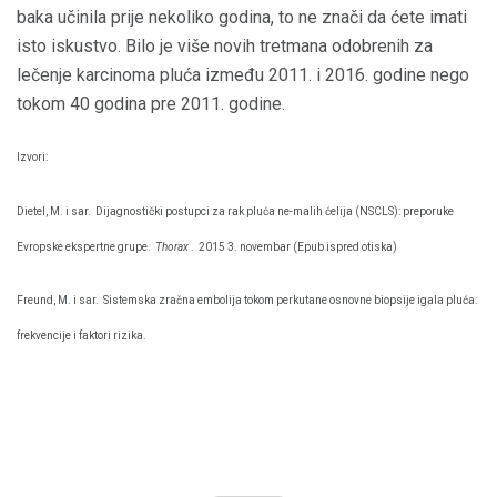
baka učinila prije nekoliko godina, to ne znači da ćete imati
isto iskustvo. Bilo je više novih tretmana odobrenih za
lečenje karcinoma pluća između 2011. i 2016. godine nego
tokom 40 godina pre 2011. godine.
Izvori:
Dietel, M. i sar.
Dijagnostički postupci za rak pluća ne-malih ćelija (NSCLS): preporuke
Evropske ekspertne grupe.
Thorax
.
2015 3. novembar (Epub ispred otiska)
Freund, M. i sar.
Sistemska zračna embolija tokom perkutane osnovne biopsije igala pluća:
frekvencije i faktori rizika.