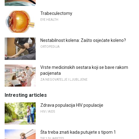
Trabeculectomy
EYE HEALTH
Nestabilnost kolena: Zašto osjećate koleno?
ORTOPEDIJA
Vrste medicinskih sestara koji se bave rakom
pacijenata
ZA NEGOVATELJE I LJUBLJENE
Intresting articles
Zdrava populacija HIV populacije
HIV / AIDS
Šta treba znati kada putujete s tipom 1
TIP 1 DIJABETES