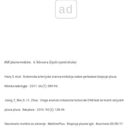
ad
BMC plućna medicina
.
6. februara (Epub ispred otiska)
Hare, S. et al.
Sistemska arterijska zračna embolija nakon perkutane biopsije pluća.
Klinička radiologija
.
2011. 66 (7): 589-96.
Jiang, T., Ren, S. i C. Zhou.
Uloga analize cirkulozne tumorske DNK kod ne-malih ćelijskih
pluća pluća.
Rak pluća
.
2015. 90 (2): 128-34.
Nacionalni institut za zdravlje.
MedlinePlus.
Biopsija plužne igle.
Ažurirano 03/09/17.