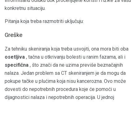
informisanu odluku dok procenjujete koristi i rizike za vašu
konkretnu situaciju.
Pitanja koja treba razmotriti uključuju:
Greške
Za tehniku ​​skeniranja koja treba usvojiti, ona mora biti oba
osetljiva
, tačna u otkrivanju bolesti u ranim fazama, ali i
specifična
, što znači da ne uzima previše beznačajnih
nalaza. Jedan problem sa CT skeniranjem je da mogu da
pokupe tačke u plućima koja nisu kancerozna. Ovo može
dovesti do nepotrebnih procedura koje će pomoći u
dijagnostici nalaza i nepotrebnih operacija. U jednoj