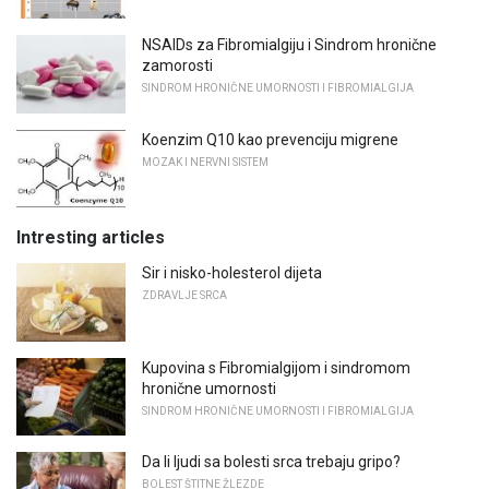
NSAIDs za Fibromialgiju i Sindrom hronične
zamorosti
SINDROM HRONIČNE UMORNOSTI I FIBROMIALGIJA
Koenzim Q10 kao prevenciju migrene
MOZAK I NERVNI SISTEM
Intresting articles
Sir i nisko-holesterol dijeta
ZDRAVLJE SRCA
Kupovina s Fibromialgijom i sindromom
hronične umornosti
SINDROM HRONIČNE UMORNOSTI I FIBROMIALGIJA
Da li ljudi sa bolesti srca trebaju gripo?
BOLEST ŠTITNE ŽLEZDE