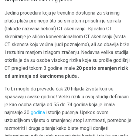
Jedina procedura koja je trenutno dostupna za skrining
pluća pluća pre nego što su simptomi prisutni je spirala
(takođe nazvana helical) CT skeniranje. Spiralno CT
skeniranje je slično konvencionalnom CT skeniranju (vrsta
CT skenera koju većina ljudi poznajemo), ali se obavlja brže
i rezultira manjom izlagom zračenju. Nedavna velika studija
otkrila je da su osobe visokog rizika koje su prošle godišnji
CT pregled tokom 3 godine imale
20 posto smanjen rizik
od umiranja od karcinoma pluća
.
To bi moglo da prevede čak 20 hiljada života koji se
spasavaju svake godine! Veliki rizik u ovoj studiji definisan
je kao osoba starija od 55 do 74 godina koja je imala
najmanje 30
godina
istorije pušenja. Uprkos ovom
uzbudljivom vijestu o smanjenoj stopi smrtnosti, potrebno je
razmotriti i druga pitanja kako biste mogli donijeti