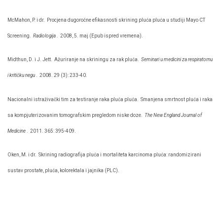
McMahon, P. i dr.
Procjena dugoročne efikasnosti skrining pluća pluća u studiji Mayo CT
Screening.
Radiologija
.
2008, 5. maj (Epub ispred vremena).
Midthun, D. i J. Jett.
Ažuriranje na skriningu za rak pluća.
Seminari u medicini za respiratornu
i kritičku negu
.
2008. 29 (3): 233-40.
Nacionalni istraživački tim za testiranje raka pluća pluća.
Smanjena smrtnost pluća i raka
sa kompjuterizovanim tomografskim pregledom niske doze.
The New England Journal of
Medicine
.
2011. 365: 395-409.
Oken, M. i dr.
Skrining radiografija pluća i mortaliteta karcinoma pluća: randomizirani
sustav prostate, pluća, kolorektala i jajnika (PLC).