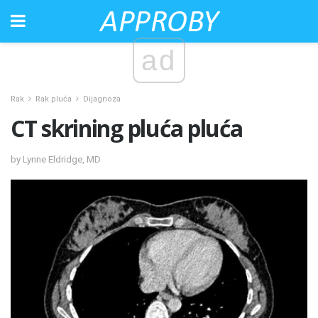
ad
Rak
Rak pluća
Dijagnoza
CT skrining pluća pluća
by Lynne Eldridge, MD