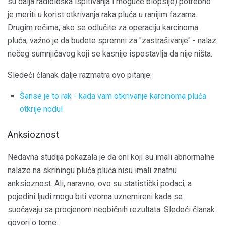
su dalja radiološka ispitivanja i moguće biopsije) potrebno
je meriti u korist otkrivanja raka pluća u ranijim fazama.
Drugim rečima, ako se odlučite za operaciju karcinoma
pluća, važno je da budete spremni za "zastrašivanje" - nalaz
nečeg sumnjičavog koji se kasnije ispostavlja da nije ništa.
Sledeći članak dalje razmatra ovo pitanje:
Šanse je to rak - kada vam otkrivanje karcinoma pluća
otkrije nodul
Anksioznost
Nedavna studija pokazala je da oni koji su imali abnormalne
nalaze na skriningu pluća pluća nisu imali znatnu
anksioznost. Ali, naravno, ovo su statistički podaci, a
pojedini ljudi mogu biti veoma uznemireni kada se
suočavaju sa procjenom neobičnih rezultata. Sledeći članak
govori o tome: