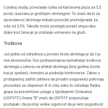
U jednoj studiji, povećanje rizika od karcinoma pluća za 5,5
posto izazvano je godišnjim skriningom. To znači da bi za
opravdanost skrininga trebalo povećati preživljavanje za
više od 5,5%. Takođe može postojati porast stopa raka
dojke kod žena jer je zračenje usmereno na grudi.
Troškova
Još jedna od odrednica u proceni testa skrininga je da li je
ona ekonomična. Ovo podrazumijeva razmatranje troškova
skrininga u odnosu na efekat skrininga (broj godina života
koji je spašen) i trenutno je područje kontroverze. Zakon o
pristupačnoj zaštiti zahteva da privatni osiguravači pokrivaju
procedure sa stepenom B ili više, kako to određuje Radna
grupa za preventivne usluge u Sjedinjenim Državama
(USPSTF.) Ocena "B" znači da USPSTF preporučuje
postupak i da postoji velika sigurnost da je neto pogodnost