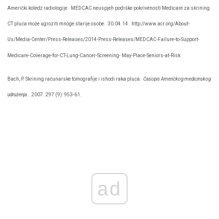
Američki koledž radiologije.
MEDCAC neuspjeh podrške pokrivenosti Medicare za skrining
CT pluća može ugroziti mnoge starije osobe.
30.04.14.
http://www.acr.org/About-
Us/Media-Center/Press-Releases/2014-Press-Releases/MEDCAC-Failure-to-Support-
Medicare-Coverage-for-CT-Lung-Cancer-Screening- May-Place-Seniors-at-Risk
Bach, P. Skrining računarske tomografije i ishodi raka pluća.
Časopis Američkog medicinskog
udruženja
.
2007. 297 (9): 953-61.
ad