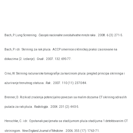
Bach, P. Lung Screening.
Časopis nacionalne sveobuhvatne mreže raka
.
2008. 6 (3): 271-5.
Bach, P. i dr.
Skrining za rak pluća.
ACCP smernice o kliničkoj praksi zasnovane na
dokazima (2. izdanje).
Grudi
.
2007. 132: 69S-77.
Crno, W. Skrining računarske tomografije za karcinom pluća: pregled principa skrininga i
ažuriranje trenutnog statusa.
Rak
.
2007. 110 (11): 2370-84.
Brenner, D. Rizik od zračenja potencijalno povezan sa malim dozama CT skrining odraslih
pušača za rak pluća.
Radiologija
.
2004. 231 (2): 440-5.
Henschke, C. i dr.
Opstanak pacijenata sa stadijumom pluća stadijuma 1 detektovanim CT
skriningom.
New England Journal of Medicine
.
2006. 355 (17): 1763-71.