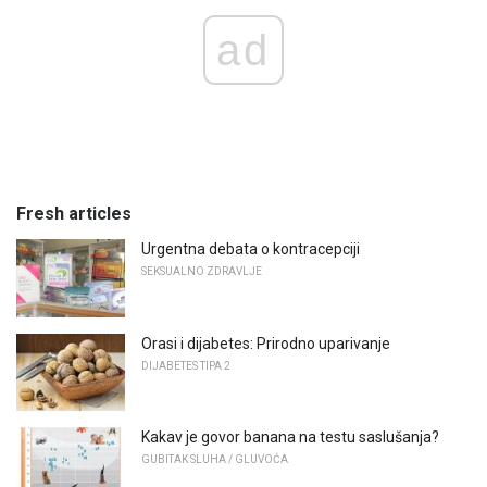
ad
Fresh articles
Urgentna debata o kontracepciji
SEKSUALNO ZDRAVLJE
Orasi i dijabetes: Prirodno uparivanje
DIJABETES TIPA 2
Kakav je govor banana na testu saslušanja?
GUBITAK SLUHA / GLUVOĆA