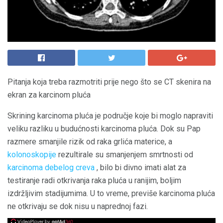
Pitanja koja treba razmotriti prije nego što se CT skenira na
ekran za karcinom pluća
Skrining karcinoma pluća je područje koje bi moglo napraviti
veliku razliku u budućnosti karcinoma pluća. Dok su Pap
razmere smanjile rizik od raka grlića materice, a
kolonoskopije
rezultirale su smanjenjem smrtnosti od
karcinoma debelog creva
, bilo bi divno imati alat za
testiranje radi otkrivanja raka pluća u ranijim, boljim
izdržljivim stadijumima. U to vreme, previše karcinoma pluća
ne otkrivaju se dok nisu u naprednoj fazi.