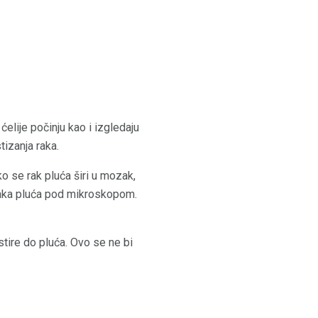
ćelije počinju kao i izgledaju
izanja raka.
ako se rak pluća širi u mozak,
raka pluća pod mikroskopom.
stire do pluća. Ovo se ne bi