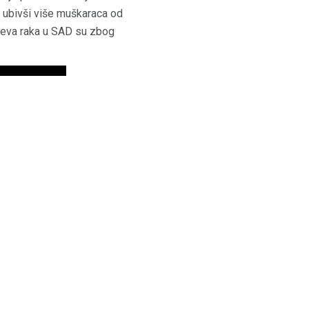
, ubivši više muškaraca od
ajeva raka u SAD su zbog