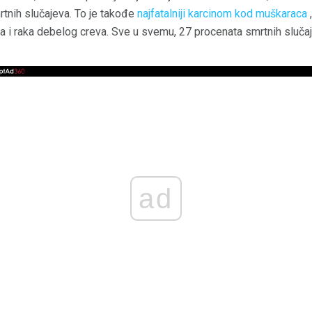
tnih slučajeva. To je takođe
najfatalniji karcinom kod muškaraca
sa i raka debelog creva. Sve u svemu, 27 procenata smrtnih sluč
ad