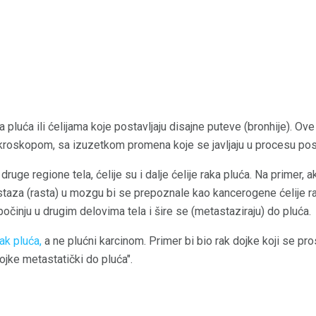
 pluća ili ćelijama koje postavljaju disajne puteve (bronhije). Ove 
ikroskopom, sa izuzetkom promena koje se javljaju u procesu post
druge regione tela, ćelije su i dalje ćelije raka pluća. Na primer, 
astaza (rasta) u mozgu bi se prepoznale kao kancerogene ćelije 
očinju u drugim delovima tela i šire se (metastaziraju) do pluća.
ak pluća,
a ne plućni karcinom. Primer bi bio rak dojke koji se pro
ojke metastatički do pluća".