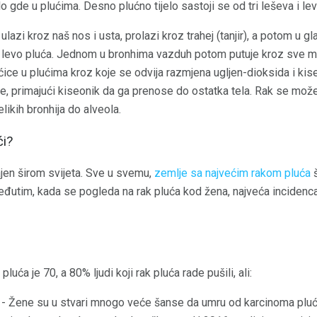
o gde u plućima. Desno plućno tijelo sastoji se od tri leševa i lev
zi kroz naš nos i usta, prolazi kroz trahej (tanjir), a potom u g
na levo pluća. Jednom u bronhima vazduh potom putuje kroz sve man
ce u plućima kroz koje se odvija razmjena ugljen-dioksida i kiseo
le, primajući kiseonik da ga prenose do ostatka tela. Rak se može
ikih bronhija do alveola.
ći?
ajen širom svijeta. Sve u svemu,
zemlje sa najvećim rakom pluća
š
eđutim, kada se pogleda na rak pluća kod žena, najveća incidenca
uća je 70, a 80% ljudi koji rak pluća rade pušili, ali:
- Žene su u stvari mnogo veće šanse da umru od karcinoma pluć