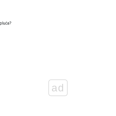
 pluća?
ad