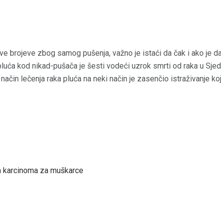
ve brojeve zbog samog pušenja, važno je istaći da čak i ako je d
k pluća kod nikad-pušača je šesti vodeći uzrok smrti od raka u Sje
način lečenja raka pluća na neki način je zasenčio istraživanje k
ih karcinoma za muškarce