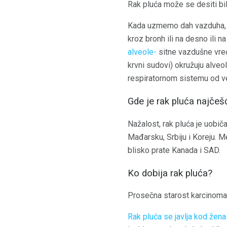
Rak pluća može se desiti bil
Kada uzmemo dah vazduha, ula
kroz bronh ili na desno ili 
alveole-
sitne vazdušne vreći
krvni sudovi) okružuju alveo
respiratornom sistemu od vel
Gde je rak pluća najčeš
Nažalost, rak pluća je uobič
Mađarsku, Srbiju i Koreju. M
blisko prate Kanada i SAD.
Ko dobija rak pluća?
Prosečna starost karcinoma pl
Rak pluća se javlja kod žena