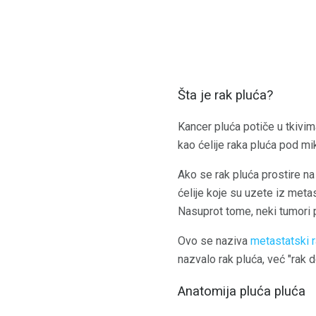
Šta je rak pluća?
Kancer pluća potiče u tkivima
kao ćelije raka pluća pod m
Ako se rak pluća prostire na 
ćelije koje su uzete iz met
Nasuprot tome, neki tumori p
Ovo se naziva
metastatski r
nazvalo rak pluća, već "rak d
Anatomija pluća pluća