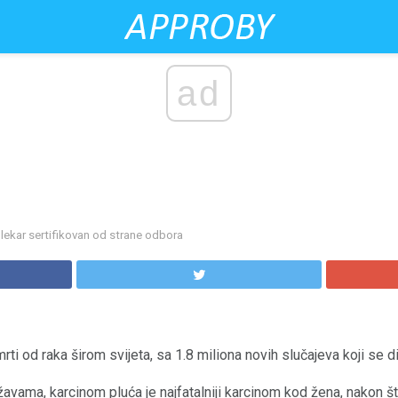
ad
lekar sertifikovan od strane odbora
rti od raka širom svijeta, sa 1.8 miliona novih slučajeva koji se d
vama, karcinom pluća je najfatalniji karcinom kod žena, nakon št