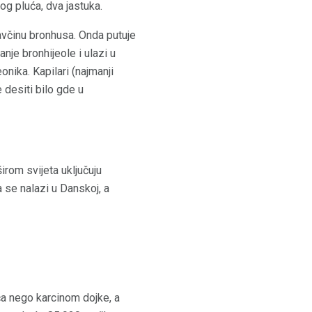
og pluća, dva jastuka.
lavčinu bronhusa. Onda putuje
je bronhijeole i ulazi u
nika. Kapilari (najmanji
 desiti bilo gde u
irom svijeta uključuju
 se nalazi u Danskoj, a
a nego karcinom dojke, a