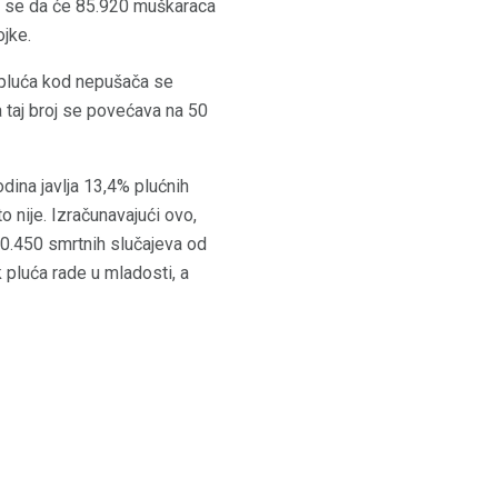
je se da će 85.920 muškaraca
ojke.
k pluća kod nepušača se
 taj broj se povećava na 50
dina javlja 13,4% plućnih
o nije. Izračunavajući ovo,
0.450 smrtnih slučajeva od
 pluća rade u mladosti, a