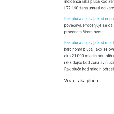
incidenca raka pluća kod že
i 72.160 žena umreti od karc
Rak pluća se javlja kod nep
povećava. Procenjuje se da 2
procenata širom sveta.
Rak pluća se javlja kod mlad
karcinoma pluća. Iako se ovaj
oko 21.000 mladih odraslih 
raka dojke kod žena svih uzr
Rak pluća kod mladih odrasl
Vrste raka pluća