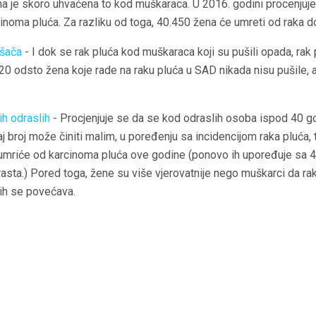
na je skoro uhvaćena to kod muškaraca. U 2016. godini procenju
inoma pluća. Za razliku od toga, 40.450 žena će umreti od raka d
ušača
- I dok se rak pluća kod muškaraca koji su pušili opada, ra
0 odsto žena koje rade na raku pluća u SAD nikada nisu pušile, a
ih odraslih
- Procjenjuje se da se kod odraslih osoba ispod 40 go
 broj može činiti malim, u poređenju sa incidencijom raka pluća, t
umriće od karcinoma pluća ove godine (ponovo ih upoređuje sa 4
asta.) Pored toga, žene su više vjerovatnije nego muškarci da rak
ih se povećava.