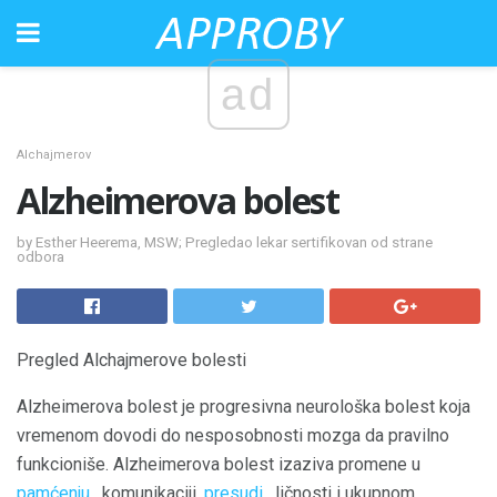
ad
Alchajmerov
Alzheimerova bolest
by Esther Heerema, MSW; Pregledao lekar sertifikovan od strane
odbora
Pregled Alchajmerove bolesti
Alzheimerova bolest je progresivna neurološka bolest koja
vremenom dovodi do nesposobnosti mozga da pravilno
funkcioniše. Alzheimerova bolest izaziva promene u
pamćenju
, komunikaciji,
presudi
, ličnosti i ukupnom