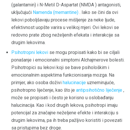
(galantamin) i N-Metil D-Aspartat (NMDA ) antagonisti,
uključujući
Namenda (memantine)
. Iako se čini da ovi
lekovi poboljšavaju procese mišljenje za neke ljude,
efektivnost uopšte varira u velikoj mjeri. Ovi lekovi se
redovno prate zbog neželjenih efekata i interakcije sa
drugim lekovima.
Psihotropni lekovi
se mogu propisati kako bi se ciljali
ponašanje i emocionalni simptomi Alchajmerove bolesti.
Psihotropici su lekovi koji se bave psihološkim i
emocionalnim aspektima funkcionisanja mozga. Na
primjer, ako osoba doživi
halucinacije
uznemirujuće,
psihotropno liječenje, kao što je
antipsihotično liječenje
,
može se propisati i često je korisno u oslobađanju
halucinacija. Kao i kod drugih lekova, psihotropi imaju
potencijal za značajne neželjene efekte i interakciju s
drugim lekovima, pa ih treba pažljivo koristiti i povezati
sa pristupima bez droge.