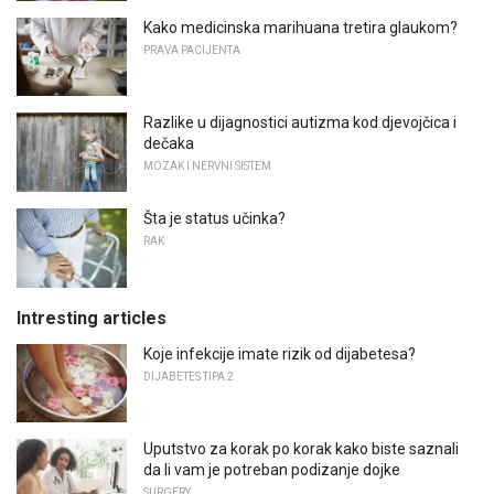
Kako medicinska marihuana tretira glaukom?
PRAVA PACIJENTA
Razlike u dijagnostici autizma kod djevojčica i
dečaka
MOZAK I NERVNI SISTEM
Šta je status učinka?
RAK
Intresting articles
Koje infekcije imate rizik od dijabetesa?
DIJABETES TIPA 2
Uputstvo za korak po korak kako biste saznali
da li vam je potreban podizanje dojke
SURGERY