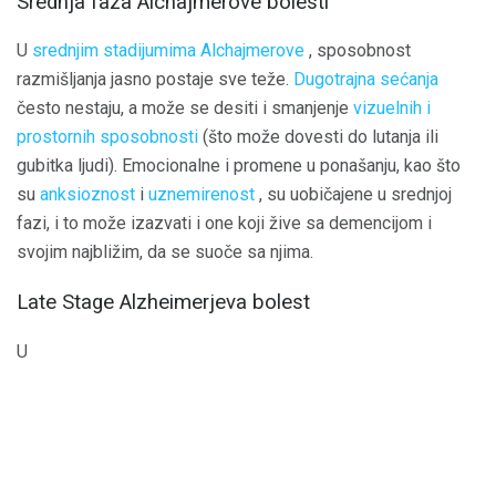
Srednja faza Alchajmerove bolesti
U
srednjim stadijumima Alchajmerove
, sposobnost
razmišljanja jasno postaje sve teže.
Dugotrajna sećanja
često nestaju, a može se desiti i smanjenje
vizuelnih i
prostornih sposobnosti
(što može dovesti do lutanja ili
gubitka ljudi). Emocionalne i promene u ponašanju, kao što
su
anksioznost
i
uznemirenost
, su uobičajene u srednjoj
fazi, i to može izazvati i one koji žive sa demencijom i
svojim najbližim, da se suoče sa njima.
Late Stage Alzheimerjeva bolest
U