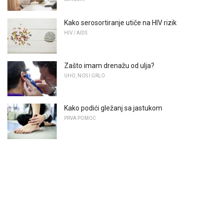
Kako serosortiranje utiče na HIV rizik
HIV / AIDS
Zašto imam drenažu od ulja?
UHO, NOS I GRLO
Kako podići gležanj sa jastukom
PRVA POMOĆ