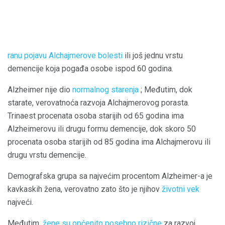
ranu pojavu Alchajmerove bolesti
ili još jednu vrstu
demencije koja pogađa osobe ispod 60 godina.
Alzheimer nije dio
normalnog starenja
; Međutim, dok
starate, verovatnoća razvoja Alchajmerovog porasta.
Trinaest procenata osoba starijih od 65 godina ima
Alzheimerovu ili drugu formu demencije, dok skoro 50
procenata osoba starijih od 85 godina ima Alchajmerovu ili
drugu vrstu demencije.
Demografska grupa sa najvećim procentom Alzheimer-a je
kavkaskih žena, verovatno zato što je njihov
životni vek
najveći.
Međutim,
žene su općenito posebno rizične
za razvoj