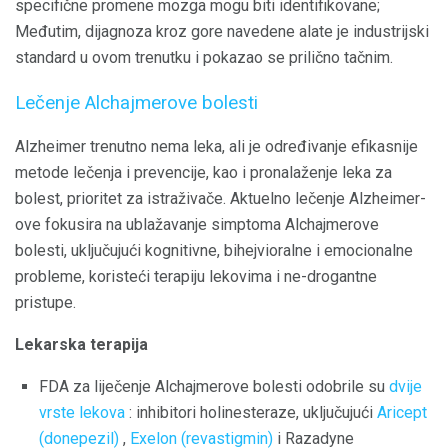
specifične promene mozga mogu biti identifikovane;
Međutim, dijagnoza kroz gore navedene alate je industrijski
standard u ovom trenutku i pokazao se prilično tačnim.
Lečenje Alchajmerove bolesti
Alzheimer trenutno nema leka, ali je određivanje efikasnije
metode lečenja i prevencije, kao i pronalaženje leka za
bolest, prioritet za istraživače. Aktuelno lečenje Alzheimer-
ove fokusira na ublažavanje simptoma Alchajmerove
bolesti, uključujući kognitivne, bihejvioralne i emocionalne
probleme, koristeći terapiju lekovima i ne-drogantne
pristupe.
Lekarska terapija
FDA za liječenje Alchajmerove bolesti odobrile su
dvije
vrste lekova
: inhibitori holinesteraze, uključujući
Aricept
(donepezil)
,
Exelon (revastigmin)
i Razadyne