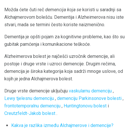
Možda ćete čuti reč
demencija koja se
koristi u saradnji sa
Alchajmerovom bolešću. Dementija i Alzheimerova nisu iste
stvari, mada se termini često koriste naizmenično.
Dementija je opšti pojam za kognitivne probleme, kao što su
gubitak pamćenja i komunikacione teškoće.
Alzheimerova bolest je najčešći uzročnik demencije, ali
postoje i druge vrste i uzroci demencije. Drugim rečima,
demencija je široka kategorija koja sadrži mnoge uslove, od
kojih je jedna Alchajmerova bolest.
Druge vrste demencije uključuju
vaskularnu demenciju
,
Lewy tjelesnu demenciju
,
demenciju
Parkinsonove bolesti
,
frontotemporalnu demenciju
,
Huntingtonovu bolest
i
Creutzfeldt-Jakob bolest
.
Kakva je razlika između Alchajmerove i demencije?