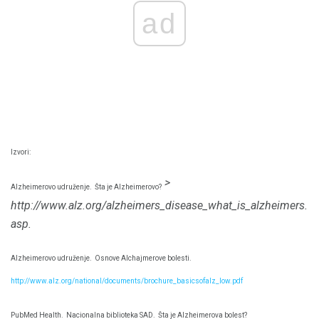
ad
Izvori:
>
Alzheimerovo udruženje.
Šta je Alzheimerovo?
http://www.alz.org/alzheimers_disease_what_is_alzheimers.
asp.
Alzheimerovo udruženje.
Osnove Alchajmerove bolesti.
http://www.alz.org/national/documents/brochure_basicsofalz_low.pdf
PubMed Health.
Nacionalna biblioteka SAD.
Šta je Alzheimerova bolest?