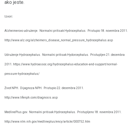
ako jeste.
Izvori:
Alzheimerovo udruženje.
Normalni pritisak Hydrocephalus.
Pristupio 18. novembra 2011.
http://www.alz.org/alzheimers_disease_normal_pressure_hydrocephalus.asp
Udruženje Hydrocephalus.
Normalni pritisak Hydorcephalus.
Pristupljen 21. decembra
2011. https://www.hydroassoc.org/hydrocephalus-education-and-support/normal-
pressure-hydrocephalus/
Život NPH.
Dijagnoza NPH.
Pristupio 22. decembra 2011.
http://www.lifenph.com/diagnosis.asp
MedlinePlus.gov.
Normalni pritisak Hydrocephalus.
Pristupljeno 18. novembra 2011.
http://www.nlm.nih.gov/medlineplus/ency/article/000752.htm