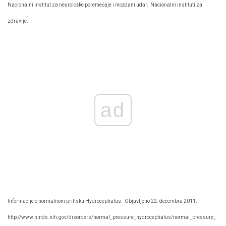
Nacionalni institut za neurološke poremećaje i moždani udar.
Nacionalni instituti za
zdravlje.
ad
Informacije o normalnom pritisku Hydrocephalus.
Objavljeno 22. decembra 2011.
http://www.ninds.nih.gov/disorders/normal_pressure_hydrocephalus/normal_pressure_