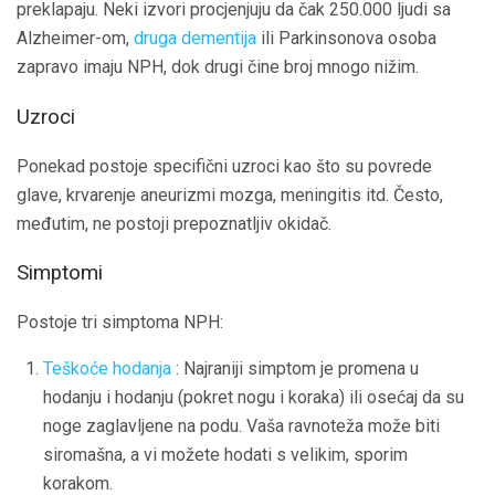
preklapaju. Neki izvori procjenjuju da čak 250.000 ljudi sa
Alzheimer-om,
druga dementija
ili Parkinsonova osoba
zapravo imaju NPH, dok drugi čine broj mnogo nižim.
Uzroci
Ponekad postoje specifični uzroci kao što su povrede
glave, krvarenje aneurizmi mozga, meningitis itd. Često,
međutim, ne postoji prepoznatljiv okidač.
Simptomi
Postoje tri simptoma NPH:
Teškoće hodanja
: Najraniji simptom je promena u
hodanju i hodanju (pokret nogu i koraka) ili osećaj da su
noge zaglavljene na podu. Vaša ravnoteža može biti
siromašna, a vi možete hodati s velikim, sporim
korakom.