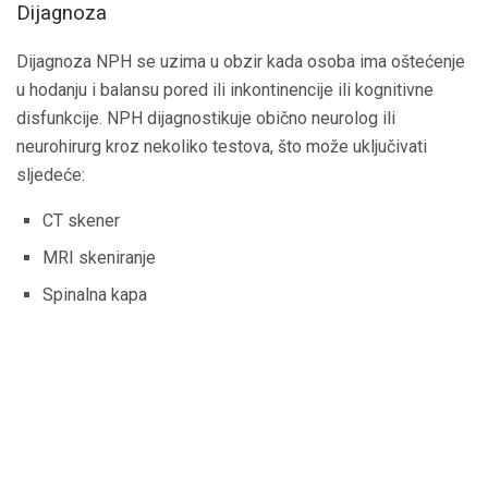
Dijagnoza
Dijagnoza NPH se uzima u obzir kada osoba ima oštećenje
u hodanju i balansu pored ili inkontinencije ili kognitivne
disfunkcije. NPH dijagnostikuje obično neurolog ili
neurohirurg kroz nekoliko testova, što može uključivati ​​
sljedeće:
CT skener
MRI skeniranje
Spinalna kapa