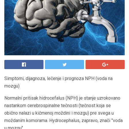
Simptomi, dijagnoza, lečenje i prognoza NPH (voda na
mozgu)
Normalni pritisak hidrocefalus (NPH) je stanje uzrokovano
nastankom cerebrospinalne tečnosti (tečnost koja se
obično nalazi u kičmenoj moždini i mozgu) pre svega u
moždanim komorama. Hydrocephalus, zapravo, znači "voda
u mozgu".