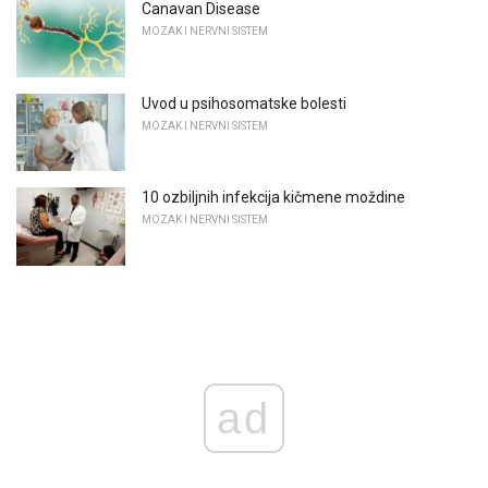
Canavan Disease
MOZAK I NERVNI SISTEM
Uvod u psihosomatske bolesti
MOZAK I NERVNI SISTEM
10 ozbiljnih infekcija kičmene moždine
MOZAK I NERVNI SISTEM
ad