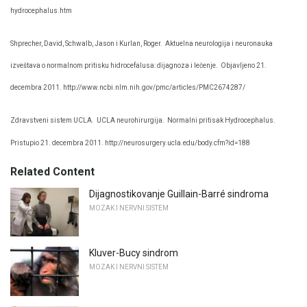
hydrocephalus.htm
Shprecher, David, Schwalb, Jason i Kurlan, Roger.
Aktuelna neurologija i neuronauka
izveštava o normalnom pritisku hidrocefalusa: dijagnoza i lečenje.
Objavljeno 21.
decembra 2011. http://www.ncbi.nlm.nih.gov/pmc/articles/PMC2674287/
Zdravstveni sistem UCLA.
UCLA neurohirurgija.
Normalni pritisak Hydrocephalus.
Pristupio 21. decembra 2011. http://neurosurgery.ucla.edu/body.cfm?id=188
Related Content
Dijagnostikovanje Guillain-Barré sindroma
MOZAK I NERVNI SISTEM
Kluver-Bucy sindrom
MOZAK I NERVNI SISTEM