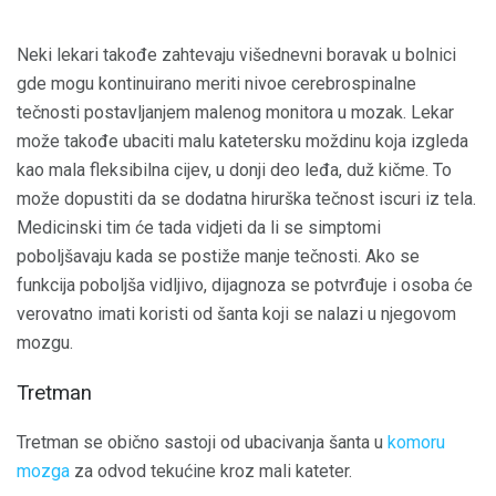
Neki lekari takođe zahtevaju višednevni boravak u bolnici
gde mogu kontinuirano meriti nivoe cerebrospinalne
tečnosti postavljanjem malenog monitora u mozak. Lekar
može takođe ubaciti malu katetersku moždinu koja izgleda
kao mala fleksibilna cijev, u donji deo leđa, duž kičme. To
može dopustiti da se dodatna hirurška tečnost iscuri iz tela.
Medicinski tim će tada vidjeti da li se simptomi
poboljšavaju kada se postiže manje tečnosti. Ako se
funkcija poboljša vidljivo, dijagnoza se potvrđuje i osoba će
verovatno imati koristi od šanta koji se nalazi u njegovom
mozgu.
Tretman
Tretman se obično sastoji od ubacivanja šanta u
komoru
mozga
za odvod tekućine kroz mali kateter.