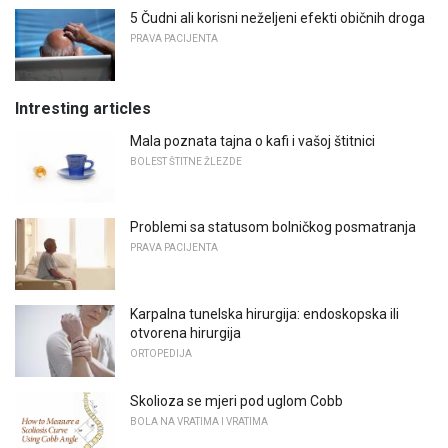
5 Čudni ali korisni neželjeni efekti običnih droga
PRAVA PACIJENTA
Intresting articles
Mala poznata tajna o kafi i vašoj štitnici
BOLEST ŠTITNE ŽLEZDE
Problemi sa statusom bolničkog posmatranja
PRAVA PACIJENTA
Karpalna tunelska hirurgija: endoskopska ili
otvorena hirurgija
ORTOPEDIJA
Skolioza se mjeri pod uglom Cobb
BOLA NA VRATIMA I VRATIMA