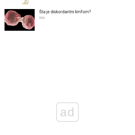
Šta je diskordantni limfom?
RAK
ad