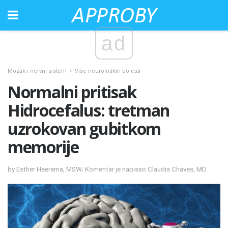
ad
Mozak i nervni sistem
Više neuroloških bolesti
Normalni pritisak
Hidrocefalus: tretman
uzrokovan gubitkom
memorije
by Esther Heerema, MSW; Komentar je napisao Claudia Chaves, MD