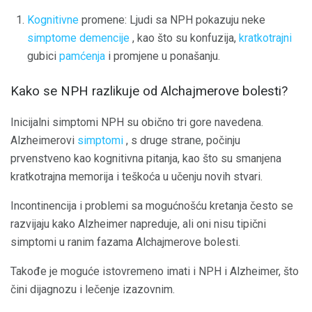
Kognitivne
promene: Ljudi sa NPH pokazuju neke
simptome demencije
, kao što su konfuzija,
kratkotrajni
gubici
pamćenja
i promjene u ponašanju.
Kako se NPH razlikuje od Alchajmerove bolesti?
Inicijalni simptomi NPH su obično tri gore navedena.
Alzheimerovi
simptomi
, s druge strane, počinju
prvenstveno kao kognitivna pitanja, kao što su smanjena
kratkotrajna memorija i teškoća u učenju novih stvari.
Incontinencija i problemi sa mogućnošću kretanja često se
razvijaju kako Alzheimer napreduje, ali oni nisu tipični
simptomi u ranim fazama Alchajmerove bolesti.
Takođe je moguće istovremeno imati i NPH i Alzheimer, što
čini dijagnozu i lečenje izazovnim.