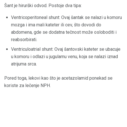
Šant je hirurški odvod. Postoje dva tipa:
Ventricoperitoneal shunt: Ovaj šantak se nalazi u komoru
mozga i ima mali kateter ili cev, što dovodi do
abdomena, gde se dodatna tečnost može osloboditi i
reabsorbirati.
Ventriculoatrial shunt: Ovaj šantovski kateter se ubacuje
u komoru i odlazi u jugularnu venu, koja se nalazi iznad
atrijuma srca.
Pored toga, lekovi kao što je acetazolamid ponekad se
koriste za lečenje NPH.