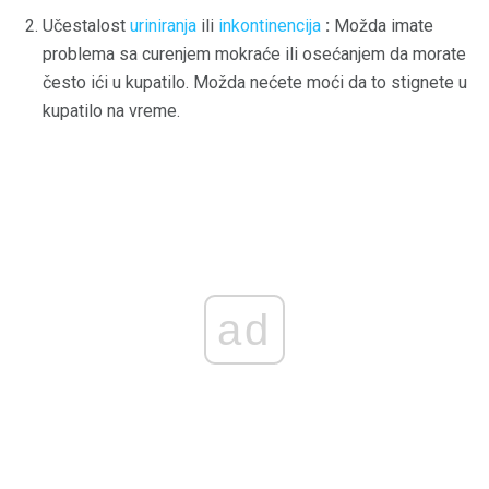
Učestalost
uriniranja
ili
inkontinencija
:
Možda imate
problema sa curenjem mokraće ili osećanjem da morate
često ići u kupatilo. Možda nećete moći da to stignete u
kupatilo na vreme.
ad