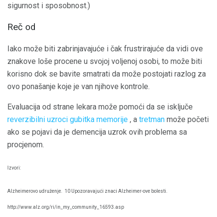
sigurnost i sposobnost.)
Reč od
Iako može biti zabrinjavajuće i čak frustrirajuće da vidi ove
znakove loše procene u svojoj voljenoj osobi, to može biti
korisno dok se bavite smatrati da može postojati razlog za
ovo ponašanje koje je van njihove kontrole.
Evaluacija od strane lekara može pomoći da se isključe
reverzibilni uzroci gubitka memorije
, a
tretman
može početi
ako se pojavi da je demencija uzrok ovih problema sa
procjenom.
Izvori:
Alzheimerovo udruženje.
10 Upozoravajući znaci Alzheimer-ove bolesti.
http://www.alz.org/ri/in_my_community_16593.asp