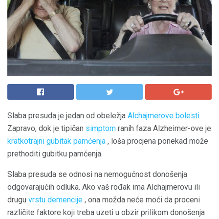
Slaba presuda je jedan od obeležja
Alchajmerove bolesti
.
Zapravo, dok je tipičan
simptom
ranih faza Alzheimer-ove je
kratkotrajni gubitak pamćenja
, loša procjena ponekad može
prethoditi gubitku pamćenja.
Slaba presuda se odnosi na nemogućnost donošenja
odgovarajućih odluka. Ako vaš rođak ima Alchajmerovu ili
drugu
vrstu demencije
, ona možda neće moći da proceni
različite faktore koji treba uzeti u obzir prilikom donošenja