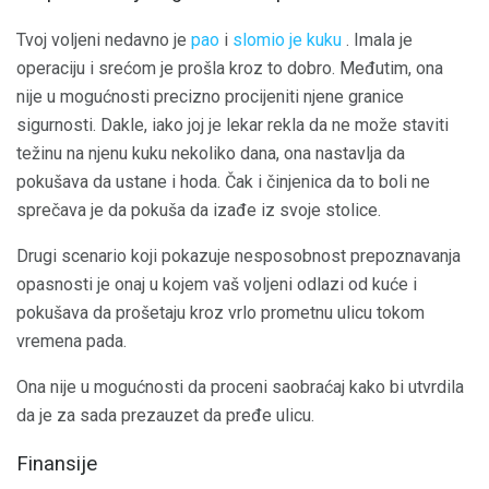
Tvoj voljeni nedavno je
pao
i
slomio je kuku
. Imala je
operaciju i srećom je prošla kroz to dobro. Međutim, ona
nije u mogućnosti precizno procijeniti njene granice
sigurnosti. Dakle, iako joj je lekar rekla da ne može staviti
težinu na njenu kuku nekoliko dana, ona nastavlja da
pokušava da ustane i hoda. Čak i činjenica da to boli ne
sprečava je da pokuša da izađe iz svoje stolice.
Drugi scenario koji pokazuje nesposobnost prepoznavanja
opasnosti je onaj u kojem vaš voljeni odlazi od kuće i
pokušava da prošetaju kroz vrlo prometnu ulicu tokom
vremena pada.
Ona nije u mogućnosti da proceni saobraćaj kako bi utvrdila
da je za sada prezauzet da pređe ulicu.
Finansije