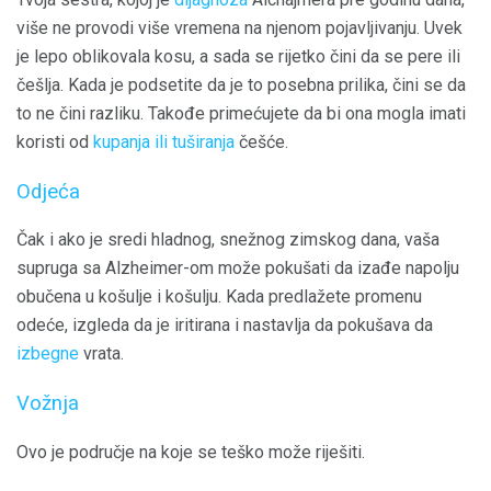
više ne provodi više vremena na njenom pojavljivanju. Uvek
je lepo oblikovala kosu, a sada se rijetko čini da se pere ili
češlja. Kada je podsetite da je to posebna prilika, čini se da
to ne čini razliku. Takođe primećujete da bi ona mogla imati
koristi od
kupanja ili tuširanja
češće.
Odjeća
Čak i ako je sredi hladnog, snežnog zimskog dana, vaša
supruga sa Alzheimer-om može pokušati da izađe napolju
obučena u košulje i košulju. Kada predlažete promenu
odeće, izgleda da je iritirana i nastavlja da pokušava da
izbegne
vrata.
Vožnja
Ovo je područje na koje se teško može riješiti.