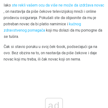
Iako
ste rekli vašem ocu da više ne može da izdržava novac
, on nastavlja da piše čekove televizijskoj mreži i online
prodavcu osiguranja. Pokušali ste da objasnite da mu je
potreban novac da bi platio namirnice i
kućnog
zdravstvenog pomagača
koji mu dolazi da mu pomogne da
se tušira.
Čak si stavio poruku u svoj ček-book, podsećajući ga na
ovo. Bez obzira na to, on nastavlja da piše čekove i daje
novac koji mu treba, ili čak novac koji on nema.
ad