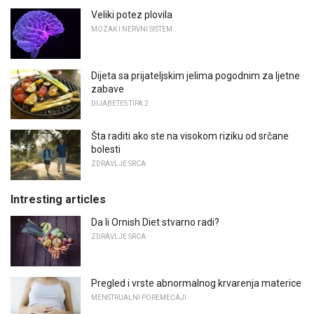
Veliki potez plovila
MOZAK I NERVNI SISTEM
Dijeta sa prijateljskim jelima pogodnim za ljetne
zabave
DIJABETES TIPA 2
Šta raditi ako ste na visokom riziku od srčane
bolesti
ZDRAVLJE SRCA
Intresting articles
Da li Ornish Diet stvarno radi?
ZDRAVLJE SRCA
Pregled i vrste abnormalnog krvarenja materice
MENSTRUALNI POREMEĆAJI