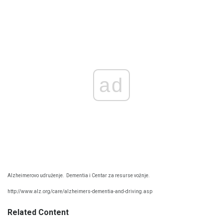
ad
Alzheimerovo udruženje.
Dementia i Centar za resurse vožnje.
http://www.alz.org/care/alzheimers-dementia-and-driving.asp
Related Content