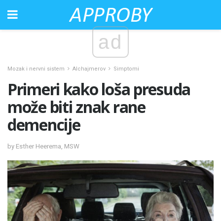
ad
Mozak i nervni sistem
Alchajmerov
Simptomi
Primeri kako loša presuda
može biti znak rane
demencije
by Esther Heerema, MSW