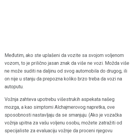
Međutim, ako ste uplašeni da vozite sa svojom voljenom
vozom, to je prilično jasan znak da više ne vozi. Možda više
ne može suditi na daljinu od svog automobila do drugog, ili
on nije u stanju da prepozna koliko brzo treba da vozi na
autoputu.
Vožnja zahteva upotrebu višestrukih aspekata našeg
mozga, a kao simptomi Alchajmerovog napretka, ove
sposobnosti nastavljaju da se smanjuju. (Ako je vozačka
vožnja upitna za vašu voljenu osobu, možete zatražiti od
specijaliste za evaluaciju vožnje da proceni njegovu