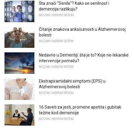
Šta znači "Senile"? Kako se senilnost i
demencija razlikuju?
MOZAK I NERVNI SISTEM
Čitanje znakova anksioznosti u Alzheimerovoj
bolesti
MOZAK I NERVNI SISTEM
Nedavno u Dementiji: šta je to? Koje ne-lekarske
intervencije pomažu?
MOZAK I NERVNI SISTEM
Ekstrapiramidalni simptomi (EPS) u
Alzheimerovoj bolesti
MOZAK I NERVNI SISTEM
16 Saveti za jesti, promene apetita i gubitak
težine kod demencije
MOZAK I NERVNI SISTEM