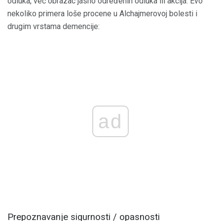
odluka, već obrazac jasno određenih odluka ili akcija. Evo
nekoliko primera loše procene u Alchajmerovoj bolesti i
drugim vrstama demencije:
ad
Prepoznavanje sigurnosti / opasnosti