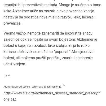
terapijskih i preventivnih metoda. Mnogo je naučeno o tome
kako Alzheimer utiče na mozak, a ovo povećano znanje
nastavlja da podstiče nove misli o razvoju leka, lečenja i
prevencije.
Veoma važno, nemojte zanemariti da iskoristite snagu
zajednice dok se nosite sa ovom bolestom. Alzheimer je
bolest u kojoj se, nažalost, lako izoluje, ali je to retko
korisno. Još uvek ne možemo "popraviti" Alchajmerovu
bolest, ali možemo pružiti podršku, znanje i ohrabrenje
udruživanjem.
Izvori:
>
Alzheimerovo udruženje.
Lekovi za gubitak memorije.
http://www.alz.org/alzheimers_disease_standard_prescripti
ons.asp.