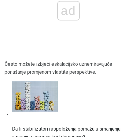
ad
Često možete izbjeći eskalacijsko uznemiravajuće
ponašanje promjenom vlastite perspektive.
Da li stabilizatori raspoloženja pomažu u smanjenju
agitacije i agresije kod demencije?