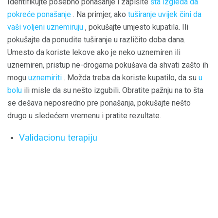
Identifikujte posebno ponašanje i zapišite
šta izgleda da
pokreće ponašanje
. Na primjer, ako
tuširanje uvijek čini da
vaši voljeni uznemiruju
, pokušajte umjesto kupatila. Ili
pokušajte da ponudite tuširanje u različito doba dana.
Umesto da koriste lekove ako je neko uznemiren ili
uznemiren, pristup ne-drogama pokušava da shvati zašto ih
mogu
uznemiriti
. Možda treba da koriste kupatilo, da su
u
bolu
ili misle da su nešto izgubili. Obratite pažnju na to šta
se dešava neposredno pre ponašanja, pokušajte nešto
drugo u sledećem vremenu i pratite rezultate.
Validacionu terapiju