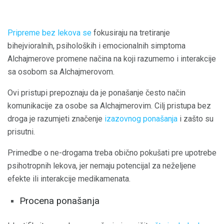
Pripreme bez lekova se
fokusiraju na tretiranje
bihejvioralnih, psiholoških i emocionalnih simptoma
Alchajmerove promene načina na koji razumemo i interakcije
sa osobom sa Alchajmerovom.
Ovi pristupi prepoznaju da je ponašanje često način
komunikacije za osobe sa Alchajmerovim. Cilj pristupa bez
droga je razumjeti značenje
izazovnog ponašanja
i zašto su
prisutni.
Primedbe o ne-drogama treba obično pokušati pre upotrebe
psihotropnih lekova, jer nemaju potencijal za neželjene
efekte ili interakcije medikamenata.
Procena ponašanja