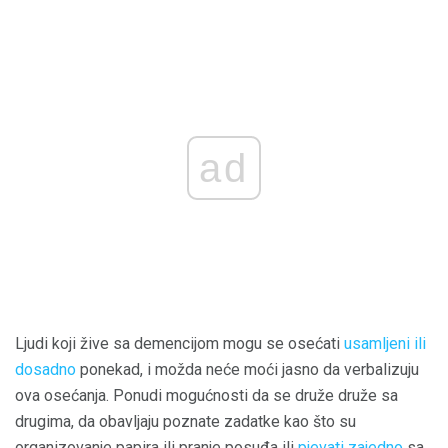
ad
Ljudi koji žive sa demencijom mogu se osećati
usamljeni ili
dosadno
ponekad, i možda neće moći jasno da verbalizuju
ova osećanja. Ponudi mogućnosti da se druže druže sa
drugima, da obavljaju poznate zadatke kao što su
organizovanje papira ili pranje posuđa ili
pjevati zajedno
sa