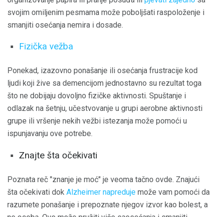
svojim omiljenim pesmama može poboljšati raspoloženje i
smanjiti osećanja nemira i dosade.
Fizička vežba
Ponekad, izazovno ponašanje ili osećanja frustracije kod
ljudi koji žive sa demencijom jednostavno su rezultat toga
što ne dobijaju dovoljno fizičke aktivnosti. Spuštanje i
odlazak na šetnju, učestvovanje u grupi aerobne aktivnosti
grupe ili vršenje nekih vežbi istezanja može pomoći u
ispunjavanju ove potrebe.
Znajte šta očekivati
Poznata reč "znanje je moć" je veoma tačno ovde. Znajući
šta očekivati ​​dok
Alzheimer napreduje
može vam pomoći da
razumete ponašanje i prepoznate njegov izvor kao bolest, a