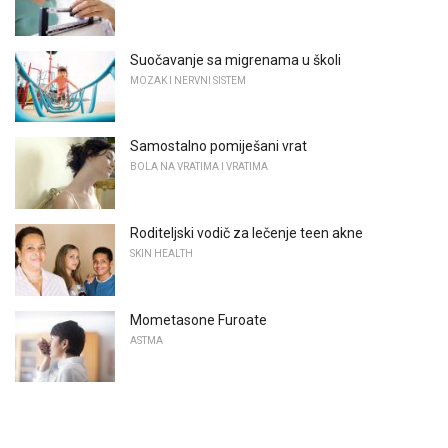
Suočavanje sa migrenama u školi
MOZAK I NERVNI SISTEM
Samostalno pomiješani vrat
BOLA NA VRATIMA I VRATIMA
Roditeljski vodič za lečenje teen akne
SKIN HEALTH
Mometasone Furoate
ASTMA