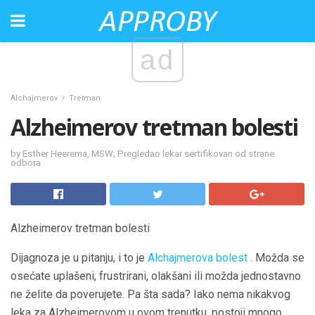
ad
Alchajmerov
Tretman
Alzheimerov tretman bolesti
by Esther Heerema, MSW; Pregledao lekar sertifikovan od strane
odbora
Alzheimerov tretman bolesti
Dijagnoza je u pitanju, i to je
Alchajmerova bolest
. Možda se
osećate uplašeni, frustrirani, olakšani ili možda jednostavno
ne želite da poverujete. Pa šta sada? Iako nema nikakvog
leka za Alzheimerovom u ovom trenutku, postoji mnogo