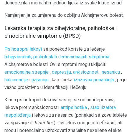
donepezila i memantin-jednog lijeka iz svake klase iznad.
Namjenjen je za umjerenu do ozbiljnu Alchajmerovu bolest.
Lekarska terapija za bihejvioralne, psihološke i
emocionalne simptome (BPSD)
Psihotropni lekovi
se ponekad koriste za lečenje
bihejvioralnih, psiholoških i emocionalnih simptoma
Alchajmerove bolesti. Ovi simptomi mogu uključiti
emocionalne strepnje
,
depresiju,
anksioznost
,
nesanicu
,
halucinacije
i
paranoju
, kao i neka
izazovna ponašanja
, pa je
važno proaktivno u identifikaciji i lečenju.
Klasa psihotropnih lekova sastoji se od antidepresiva,
lekova protiv anksioznosti,
antipsihotika
,
stabilizatora
raspoloženja
i lekova za nesanicu (ponekad se zovu tablete
za spavanje ili
hipnotici
). Ovi lekovi mogu biti efikasni, ali
mogu i potencijalno uzrokovati značajne neželjene efekte.