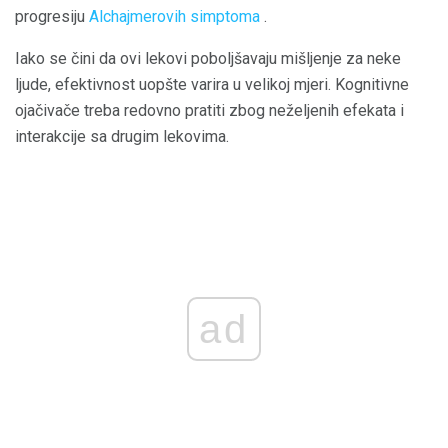
progresiju
Alchajmerovih simptoma
.
Iako se čini da ovi lekovi poboljšavaju mišljenje za neke
ljude, efektivnost uopšte varira u velikoj mjeri. Kognitivne
ojačivače treba redovno pratiti zbog neželjenih efekata i
interakcije sa drugim lekovima.
ad