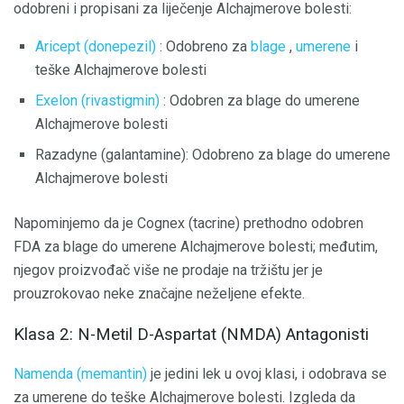
odobreni i propisani za liječenje Alchajmerove bolesti:
Aricept (donepezil)
: Odobreno za
blage
,
umerene
i
teške Alchajmerove bolesti
Exelon (rivastigmin)
: Odobren za blage do umerene
Alchajmerove bolesti
Razadyne (galantamine): Odobreno za blage do umerene
Alchajmerove bolesti
Napominjemo da je Cognex (tacrine) prethodno odobren
FDA za blage do umerene Alchajmerove bolesti; međutim,
njegov proizvođač više ne prodaje na tržištu jer je
prouzrokovao neke značajne neželjene efekte.
Klasa 2: N-Metil D-Aspartat (NMDA) Antagonisti
Namenda (memantin)
je jedini lek u ovoj klasi, i odobrava se
za umerene do teške Alchajmerove bolesti. Izgleda da