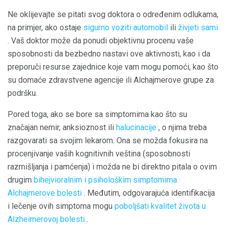
Ne oklijevajte se pitati svog doktora o određenim odlukama,
na primjer, ako ostaje
sigurno voziti automobil
ili
živjeti sami
. Vaš doktor može da ponudi objektivnu procenu vaše
sposobnosti da bezbedno nastavi ove aktivnosti, kao i da
preporuči resurse zajednice koje vam mogu pomoći, kao što
su domaće zdravstvene agencije ili Alchajmerove grupe za
podršku.
Pored toga, ako se bore sa simptomima kao što su
značajan nemir, anksioznost ili
halucinacije
, o njima treba
razgovarati sa svojim lekarom. Ona se možda fokusira na
procenjivanje vaših kognitivnih veština (sposobnosti
razmišljanja i pamćenja) i možda ne bi direktno pitala o ovim
drugim
bihejvioralnim i psihološkim simptomima
Alchajmerove bolesti
. Međutim, odgovarajuća identifikacija
i lečenje ovih simptoma mogu
poboljšati kvalitet života u
Alzheimerovoj bolesti
.