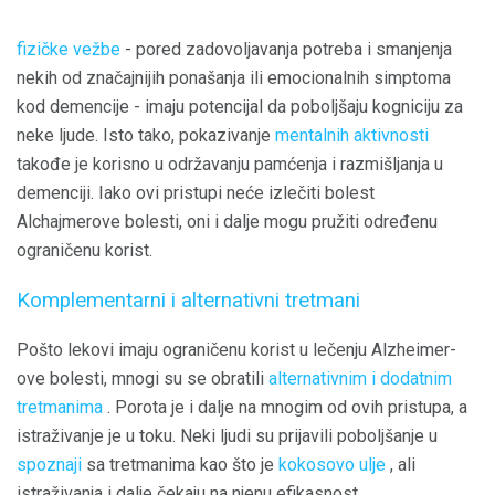
fizičke vežbe
- pored zadovoljavanja potreba i smanjenja
nekih od značajnijih ponašanja ili emocionalnih simptoma
kod demencije - imaju potencijal da poboljšaju kogniciju za
neke ljude. Isto tako, pokazivanje
mentalnih aktivnosti
takođe je korisno u održavanju pamćenja i razmišljanja u
demenciji. Iako ovi pristupi neće izlečiti bolest
Alchajmerove bolesti, oni i dalje mogu pružiti određenu
ograničenu korist.
Komplementarni i alternativni tretmani
Pošto lekovi imaju ograničenu korist u lečenju Alzheimer-
ove bolesti, mnogi su se obratili
alternativnim i dodatnim
tretmanima
. Porota je i dalje na mnogim od ovih pristupa, a
istraživanje je u toku. Neki ljudi su prijavili poboljšanje u
spoznaji
sa tretmanima kao što je
kokosovo ulje
, ali
istraživanja i dalje čekaju na njenu efikasnost.