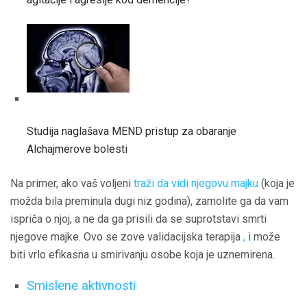
Studija naglašava MEND pristup za obaranje
Alchajmerove bolesti
Na primer, ako vaš voljeni
traži da vidi njegovu majku
(koja je
možda bila preminula dugi niz godina), zamolite ga da vam
ispriča o njoj, a ne da ga prisili da se suprotstavi smrti
njegove majke. Ovo se zove validacijska terapija
,
i može
biti vrlo efikasna u smirivanju osobe koja je uznemirena.
Smislene aktivnosti