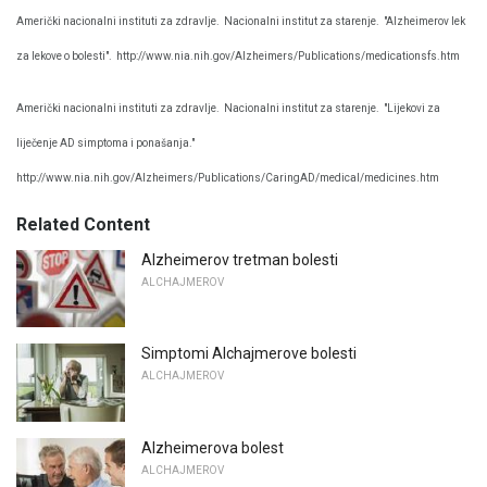
Američki nacionalni instituti za zdravlje.
Nacionalni institut za starenje.
"Alzheimerov lek
za lekove o bolesti".
http://www.nia.nih.gov/Alzheimers/Publications/medicationsfs.htm
Američki nacionalni instituti za zdravlje.
Nacionalni institut za starenje.
"Lijekovi za
liječenje AD simptoma i ponašanja."
http://www.nia.nih.gov/Alzheimers/Publications/CaringAD/medical/medicines.htm
Related Content
Alzheimerov tretman bolesti
ALCHAJMEROV
Simptomi Alchajmerove bolesti
ALCHAJMEROV
Alzheimerova bolest
ALCHAJMEROV