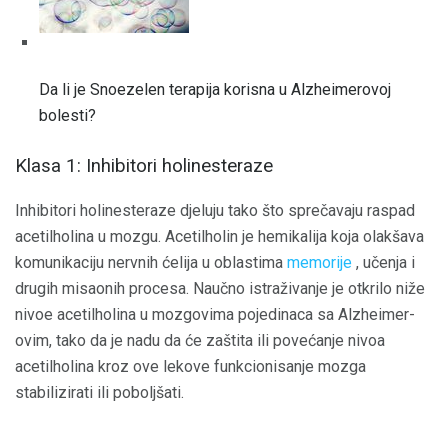
Da li je Snoezelen terapija korisna u Alzheimerovoj
bolesti?
Klasa 1: Inhibitori holinesteraze
Inhibitori holinesteraze djeluju tako što sprečavaju raspad
acetilholina u mozgu. Acetilholin je hemikalija koja olakšava
komunikaciju nervnih ćelija u oblastima
memorije
, učenja i
drugih misaonih procesa. Naučno istraživanje je otkrilo niže
nivoe acetilholina u mozgovima pojedinaca sa Alzheimer-
ovim, tako da je nadu da će zaštita ili povećanje nivoa
acetilholina kroz ove lekove funkcionisanje mozga
stabilizirati ili poboljšati.