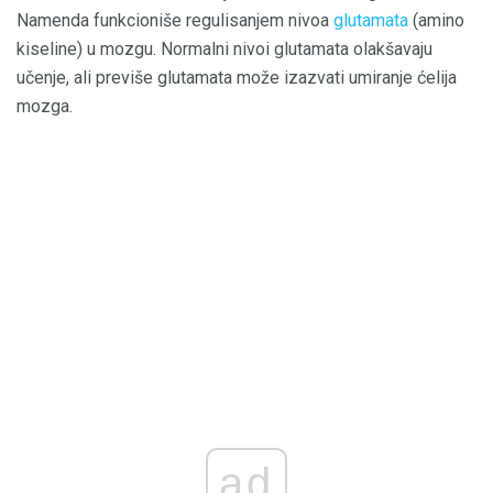
Namenda funkcioniše regulisanjem nivoa
glutamata
(amino
kiseline) u mozgu. Normalni nivoi glutamata olakšavaju
učenje, ali previše glutamata može izazvati umiranje ćelija
mozga.
ad