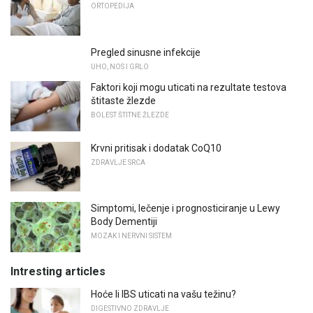
ORTOPEDIJA
Pregled sinusne infekcije
UHO, NOS I GRLO
Faktori koji mogu uticati na rezultate testova
štitaste žlezde
BOLEST ŠTITNE ŽLEZDE
Krvni pritisak i dodatak CoQ10
ZDRAVLJE SRCA
Simptomi, lečenje i prognosticiranje u Lewy
Body Dementiji
MOZAK I NERVNI SISTEM
Intresting articles
Hoće li IBS uticati na vašu težinu?
DIGESTIVNO ZDRAVLJE