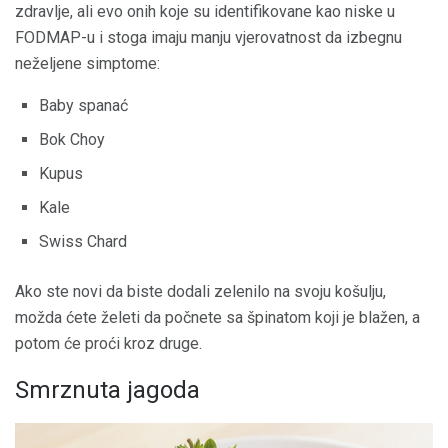
zdravlje, ali evo onih koje su identifikovane kao niske u
FODMAP-u i stoga imaju manju vjerovatnost da izbegnu
neželjene simptome:
Baby spanać
Bok Choy
Kupus
Kale
Swiss Chard
Ako ste novi da biste dodali zelenilo na svoju košulju,
možda ćete želeti da počnete sa špinatom koji je blažen, a
potom će proći kroz druge.
Smrznuta jagoda