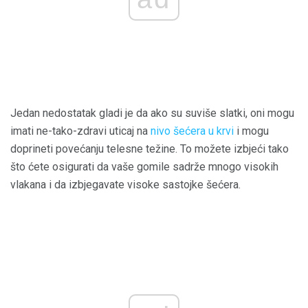
Jedan nedostatak gladi je da ako su suviše slatki, oni mogu
imati ne-tako-zdravi uticaj na
nivo šećera u krvi
i mogu
doprineti povećanju telesne težine. To možete izbjeći tako
što ćete osigurati da vaše gomile sadrže mnogo visokih
vlakana i da izbjegavate visoke sastojke šećera.