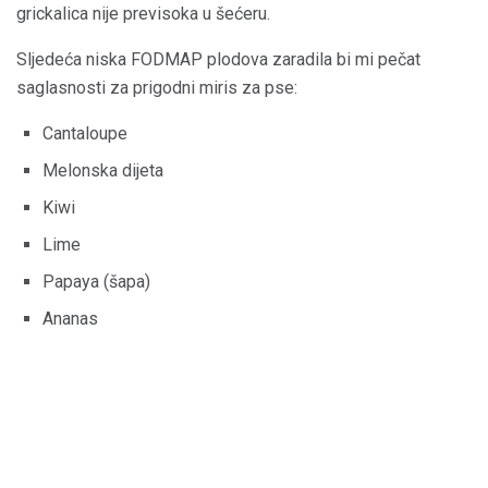
grickalica nije previsoka u šećeru.
Sljedeća niska FODMAP plodova zaradila bi mi pečat
saglasnosti za prigodni miris za pse:
Cantaloupe
Melonska dijeta
Kiwi
Lime
Papaya (šapa)
Ananas