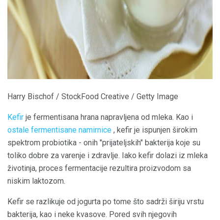
Harry Bischof / StockFood Creative / Getty Image
Kefir
je fermentisana hrana napravljena od mleka. Kao i
ostale fermentisane namirnice
, kefir je ispunjen širokim
spektrom probiotika - onih "prijateljskih" bakterija koje su
toliko dobre za varenje i zdravlje. Iako kefir dolazi iz mleka
životinja, proces fermentacije rezultira proizvodom sa
niskim laktozom.
Kefir se razlikuje od jogurta po tome što sadrži širiju vrstu
bakterija, kao i neke kvasove. Pored svih njegovih