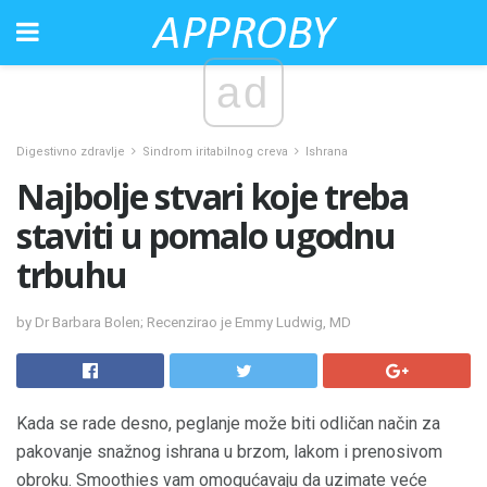
ad
Digestivno zdravlje
Sindrom iritabilnog creva
Ishrana
Najbolje stvari koje treba
staviti u pomalo ugodnu
trbuhu
by Dr Barbara Bolen; Recenzirao je Emmy Ludwig, MD
Kada se rade desno, peglanje može biti odličan način za
pakovanje snažnog ishrana u brzom, lakom i prenosivom
obroku. Smoothies vam omogućavaju da uzimate veće