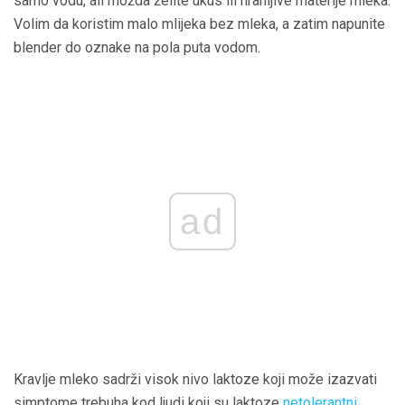
samo vodu, ali možda želite ukus ili hranljive materije mleka.
Volim da koristim malo mlijeka bez mleka, a zatim napunite
blender do oznake na pola puta vodom.
ad
Kravlje mleko sadrži visok nivo laktoze koji može izazvati
simptome trebuha kod ljudi koji su laktoze
netolerantni
.