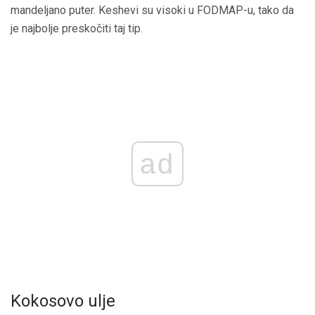
mandeljano puter. Keshevi su visoki u FODMAP-u, tako da
je najbolje preskočiti taj tip.
ad
Kokosovo ulje