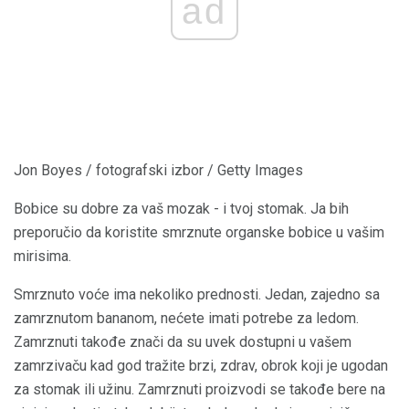
ad
Jon Boyes / fotografski izbor / Getty Images
Bobice su dobre za vaš mozak - i tvoj stomak. Ja bih
preporučio da koristite smrznute organske bobice u vašim
mirisima.
Smrznuto voće ima nekoliko prednosti. Jedan, zajedno sa
zamrznutom bananom, nećete imati potrebe za ledom.
Zamrznuti takođe znači da su uvek dostupni u vašem
zamrzivaču kad god tražite brzi, zdrav, obrok koji je ugodan
za stomak ili užinu. Zamrznuti proizvodi se takođe bere na