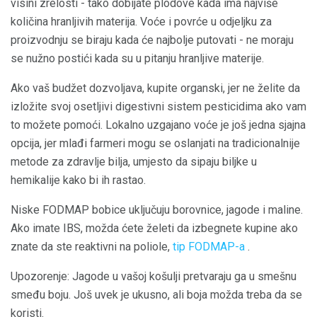
visini zrelosti - tako dobijate plodove kada ima najviše
količina hranljivih materija. Voće i povrće u odjeljku za
proizvodnju se biraju kada će najbolje putovati - ne moraju
se nužno postići kada su u pitanju hranljive materije.
Ako vaš budžet dozvoljava, kupite organski, jer ne želite da
izložite svoj osetljivi digestivni sistem pesticidima ako vam
to možete pomoći. Lokalno uzgajano voće je još jedna sjajna
opcija, jer mlađi farmeri mogu se oslanjati na tradicionalnije
metode za zdravlje bilja, umjesto da sipaju biljke u
hemikalije kako bi ih rastao.
Niske FODMAP bobice uključuju borovnice, jagode i maline.
Ako imate IBS, možda ćete želeti da izbegnete kupine ako
znate da ste reaktivni na poliole,
tip FODMAP-a
.
Upozorenje: Jagode u vašoj košulji pretvaraju ga u smešnu
smeđu boju. Još uvek je ukusno, ali boja možda treba da se
koristi.