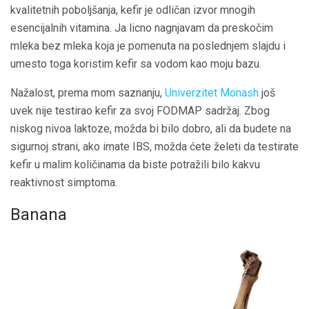
kvalitetnih poboljšanja, kefir je odličan izvor mnogih
esencijalnih vitamina. Ja licno nagnjavam da preskočim
mleka bez mleka koja je pomenuta na poslednjem slajdu i
umesto toga koristim kefir sa vodom kao moju bazu.
Nažalost, prema mom saznanju,
Univerzitet Monash
još
uvek nije testirao kefir za svoj FODMAP sadržaj. Zbog
niskog nivoa laktoze, možda bi bilo dobro, ali da budete na
sigurnoj strani, ako imate IBS, možda ćete želeti da testirate
kefir u malim količinama da biste potražili bilo kakvu
reaktivnost simptoma.
Banana