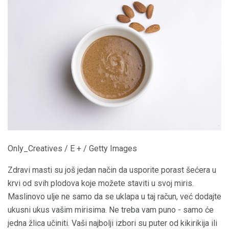
Only_Creatives / E + / Getty Images
Zdravi masti su još jedan način da usporite porast šećera u
krvi od svih plodova koje možete staviti u svoj miris.
Maslinovo ulje ne samo da se uklapa u taj račun, već dodajte
ukusni ukus vašim mirisima. Ne treba vam puno - samo će
jedna žlica učiniti. Vaši najbolji izbori su puter od kikirikija ili