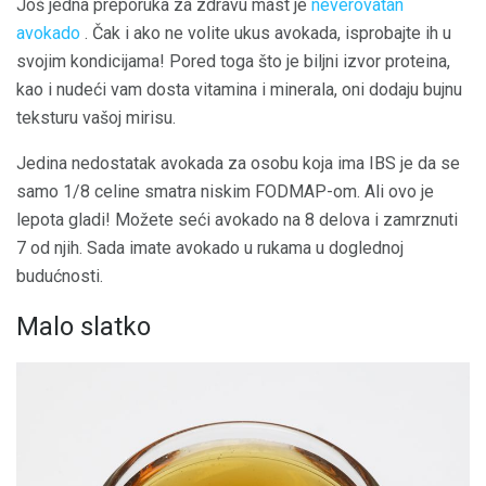
Još jedna preporuka za zdravu mast je
neverovatan
avokado
. Čak i ako ne volite ukus avokada, isprobajte ih u
svojim kondicijama! Pored toga što je biljni izvor proteina,
kao i nudeći vam dosta vitamina i minerala, oni dodaju bujnu
teksturu vašoj mirisu.
Jedina nedostatak avokada za osobu koja ima IBS je da se
samo 1/8 celine smatra niskim FODMAP-om. Ali ovo je
lepota gladi! Možete seći avokado na 8 delova i zamrznuti
7 od njih. Sada imate avokado u rukama u doglednoj
budućnosti.
Malo slatko