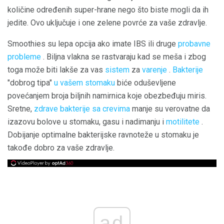
količine određenih super-hrane nego što biste mogli da ih
jedite. Ovo uključuje i one zelene povrće za vaše zdravlje.
Smoothies su lepa opcija ako imate IBS ili druge
probavne
probleme
. Biljna vlakna se rastvaraju kad se meša i zbog
toga može biti lakše za vas
sistem
za
varenje
.
Bakterije
"dobrog tipa"
u vašem stomaku
biće oduševljene
povećanjem broja biljnih namirnica koje obezbeđuju miris.
Sretne,
zdrave bakterije sa crevima
manje su verovatne da
izazovu bolove u stomaku, gasu i nadimanju i
motilitete
.
Dobijanje optimalne bakterijske ravnoteže u stomaku je
takođe dobro za vaše zdravlje.
ad