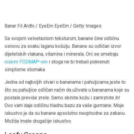
Banar Fil Ardhi / EyeEm EyeEm / Getty Images
Sa svojom velvetastom teksturom, banane čine odličnu
osnovu za svaku laganu košulju. Banane su odličan izvor
dijetetskih vlakana, vitamina i minerala. Oni se smatraju
niskim FODMAP-om
i stoga ne bi trebali pokrenuti
simptome stomaka.
Jedna od najboljih stvari o bananama i pahuljicama jeste to
što su pahuljice odličan način da uživate u bananama koje su
postale previše zrele. Samo skinite kožu i zamrznite ih!
Ovo vam daje odličnu hladnu bazu za vaše gurmane. Moje
iskustvo je da su banane apsolutno neophodne za zabavu.
Možda imate drugačije iskustvo.