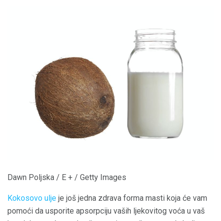
Dawn Poljska / E + / Getty Images
Kokosovo ulje
je još jedna zdrava forma masti koja će vam
pomoći da usporite apsorpciju vaših ljekovitog voća u vaš