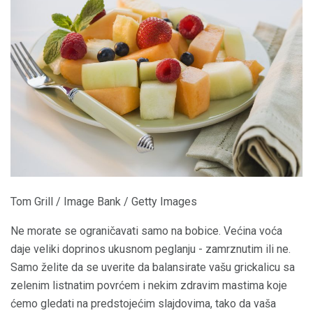
Tom Grill / Image Bank / Getty Images
Ne morate se ograničavati samo na bobice. Većina voća
daje veliki doprinos ukusnom peglanju - zamrznutim ili ne.
Samo želite da se uverite da balansirate vašu grickalicu sa
zelenim listnatim povrćem i nekim zdravim mastima koje
ćemo gledati na predstojećim slajdovima, tako da vaša