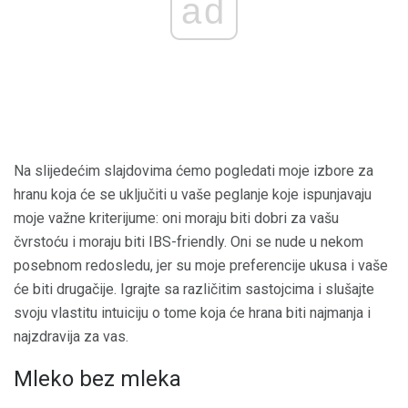
ad
Na slijedećim slajdovima ćemo pogledati moje izbore za
hranu koja će se uključiti u vaše peglanje koje ispunjavaju
moje važne kriterijume: oni moraju biti dobri za vašu
čvrstoću i moraju biti IBS-friendly. Oni se nude u nekom
posebnom redosledu, jer su moje preferencije ukusa i vaše
će biti drugačije. Igrajte sa različitim sastojcima i slušajte
svoju vlastitu intuiciju o tome koja će hrana biti najmanja i
najzdravija za vas.
Mleko bez mleka