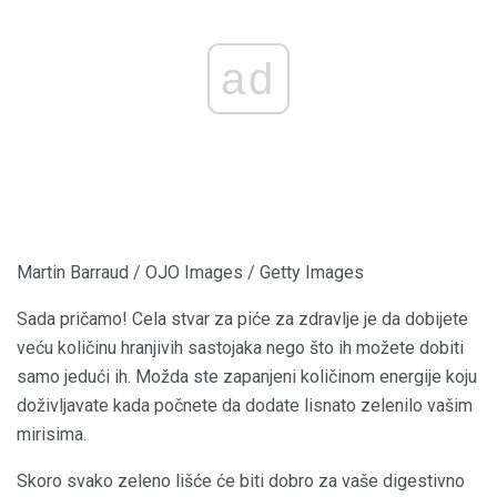
ad
Martin Barraud / OJO Images / Getty Images
Sada pričamo! Cela stvar za piće za zdravlje je da dobijete
veću količinu hranjivih sastojaka nego što ih možete dobiti
samo jedući ih. Možda ste zapanjeni količinom energije koju
doživljavate kada počnete da dodate lisnato zelenilo vašim
mirisima.
Skoro svako zeleno lišće će biti dobro za vaše digestivno