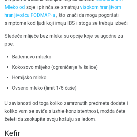
Mleko od
soje i pirinča se smatraju
visokom hranljivom
hranljivošću FODMAP-a
, što znači da mogu pogoršati
simptome kod ljudi koji imaju IBS i stoga se trebaju izbeći.
Sledeće mliječe bez mleka su opcije koje su ugodne za
pse:
Bademovo mlijeko
Kokosovo mlijeko (ograničenje ½ šalice)
Hemijsko mleko
Ovseno mleko (limit 1/8 čaše)
U zavisnosti od toga koliko zamrznutih predmeta dodate i
koliko vam se sviđa slushie-konzistentnost, možda ćete
želeti da zaokupite svoju košulju sa ledom.
Kefir