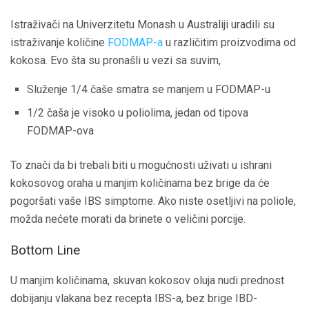
Istraživači na Univerzitetu Monash u Australiji uradili su
istraživanje količine
FODMAP-a
u različitim proizvodima od
kokosa. Evo šta su pronašli u vezi sa suvim,
Služenje 1/4 čaše smatra se manjem u FODMAP-u
1/2 čaša je visoko u poliolima, jedan od tipova
FODMAP-ova
To znači da bi trebali biti u mogućnosti uživati ​​u ishrani
kokosovog oraha u manjim količinama bez brige da će
pogoršati vaše IBS simptome. Ako niste osetljivi na poliole,
možda nećete morati da brinete o veličini porcije.
Bottom Line
U manjim količinama, skuvan kokosov oluja nudi prednost
dobijanju vlakana bez recepta IBS-a, bez brige IBD-