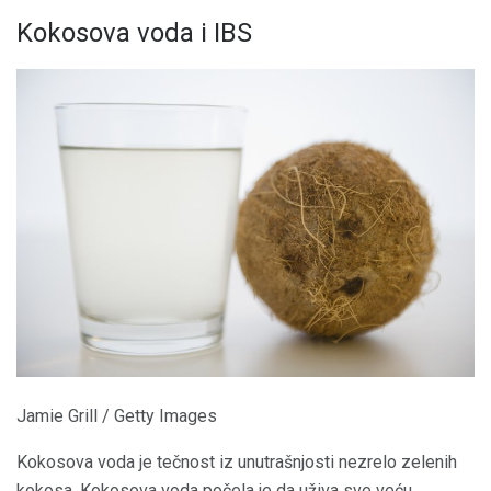
Kokosova voda i IBS
Jamie Grill / Getty Images
Kokosova voda je tečnost iz unutrašnjosti nezrelo zelenih
kokosa. Kokosova voda počela je da uživa sve veću