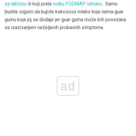
za laktozu
ili koji prate
nisku FODMAP ishranu
. Samo
budite sigurni da kupite kokosovo mleko koje nema guar
gumu koja joj se dodaje jer guar guma može biti povezana
sa izazivanjem neželjenih probavnih simptoma.
ad