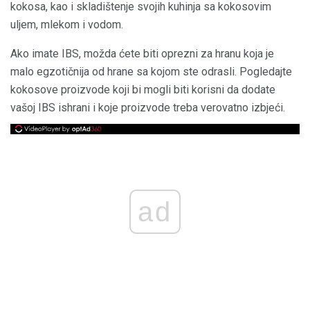
kokosa, kao i skladištenje svojih kuhinja sa kokosovim
uljem, mlekom i vodom.
Ako imate IBS, možda ćete biti oprezni za hranu koja je
malo egzotičnija od hrane sa kojom ste odrasli. Pogledajte
kokosove proizvode koji bi mogli biti korisni da dodate
vašoj IBS ishrani i koje proizvode treba verovatno izbjeći.
ad