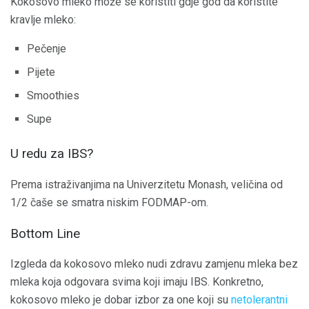
Kokosovo mleko može se koristiti gdje god da koristite
kravlje mleko:
Pečenje
Pijete
Smoothies
Supe
U redu za IBS?
Prema istraživanjima na Univerzitetu Monash, veličina od
1/2 čaše se smatra niskim FODMAP-om.
Bottom Line
Izgleda da kokosovo mleko nudi zdravu zamjenu mleka bez
mleka koja odgovara svima koji imaju IBS. Konkretno,
kokosovo mleko je dobar izbor za one koji su
netolerantni