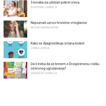
5 koraka za udoban pokret creva
DIGESTIVNO ZDRAVLJE
Nepoznati uzroci hronične vrtoglavice
MOZAK I NERVNI SISTEM
Kako se dijagnostikuje srčana bolest
ZDRAVLJE SRCA
Da li treba da se brinem o Drospirenonu i riziku
od krvnog ugrušavanja?
SEKSUALNO ZDRAVLJE