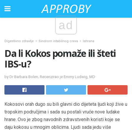
ad
Digestivno zdravlje
Sindrom iritabilnog creva
Ishrana
Da li Kokos pomaže ili šteti
IBS-u?
by Dr Barbara Bolen; Recenzirao je Emmy Ludwig, MD
Kokosovi orah dugo su bili glavni dio dijeteta ljudi koji žive u
tropskim područjima i sada su postali vruće nove ludake
hrane. Ovo je zbog navodnih zdravstvenih koristi koje se
daju kokosu u mnogim oblicima. Ljudi sada jedu više