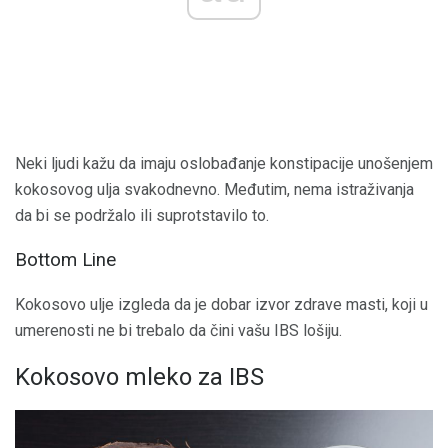
Neki ljudi kažu da imaju oslobađanje konstipacije unošenjem
kokosovog ulja svakodnevno. Međutim, nema istraživanja
da bi se podržalo ili suprotstavilo to.
Bottom Line
Kokosovo ulje izgleda da je dobar izvor zdrave masti, koji u
umerenosti ne bi trebalo da čini vašu IBS lošiju.
Kokosovo mleko za IBS