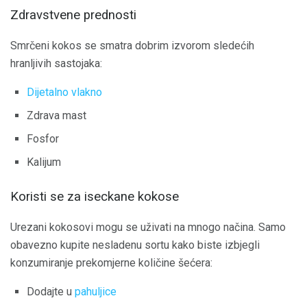
Zdravstvene prednosti
Smrčeni kokos se smatra dobrim izvorom sledećih
hranljivih sastojaka:
Dijetalno vlakno
Zdrava mast
Fosfor
Kalijum
Koristi se za iseckane kokose
Urezani kokosovi mogu se uživati ​​na mnogo načina. Samo
obavezno kupite nesladenu sortu kako biste izbjegli
konzumiranje prekomjerne količine šećera:
Dodajte u
pahuljice