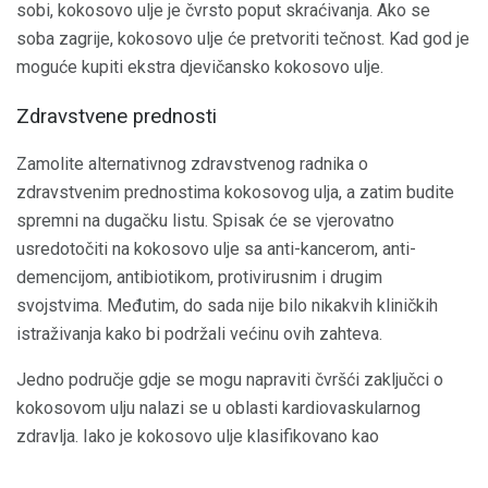
sobi, kokosovo ulje je čvrsto poput skraćivanja. Ako se
soba zagrije, kokosovo ulje će pretvoriti tečnost. Kad god je
moguće kupiti ekstra djevičansko kokosovo ulje.
Zdravstvene prednosti
Zamolite alternativnog zdravstvenog radnika o
zdravstvenim prednostima kokosovog ulja, a zatim budite
spremni na dugačku listu. Spisak će se vjerovatno
usredotočiti na kokosovo ulje sa anti-kancerom, anti-
demencijom, antibiotikom, protivirusnim i drugim
svojstvima. Međutim, do sada nije bilo nikakvih kliničkih
istraživanja kako bi podržali većinu ovih zahteva.
Jedno područje gdje se mogu napraviti čvršći zaključci o
kokosovom ulju nalazi se u oblasti kardiovaskularnog
zdravlja. Iako je kokosovo ulje klasifikovano kao