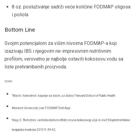
8 oz. posluživanje sadrži veće količine FODMAP oligosa
i poliola
Bottom Line
Svojim potencijalom za višim nivoima FODMAP-a koji
izazivaju IBS i njegovim ne-impresivnim nutritivnim
profilom, verovatno je najbolje ostaviti kokosovu vodu sa
liste prehrambenih proizvoda.
Izvori
"Masti i holesterol: napolje sa lošim, uz dobru"
Harvard School of Public Health
Monash University Low FODMAP Diet App
Yeap, S. "Antistres i antioksidativni efekti virusa kokosovog ulja in vivo"
Eksperimentalna i
terapijska medicina
2015 9: 39-42.