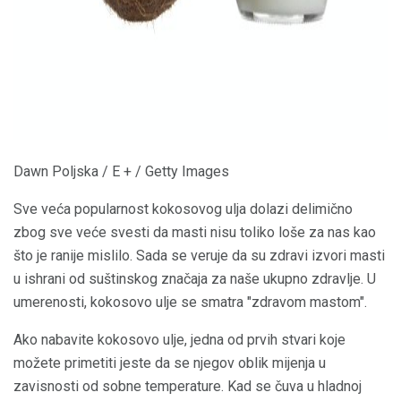
Dawn Poljska / E + / Getty Images
Sve veća popularnost kokosovog ulja dolazi delimično
zbog sve veće svesti da masti nisu toliko loše za nas kao
što je ranije mislilo. Sada se veruje da su zdravi izvori masti
u ishrani od suštinskog značaja za naše ukupno zdravlje. U
umerenosti, kokosovo ulje se smatra "zdravom mastom".
Ako nabavite kokosovo ulje, jedna od prvih stvari koje
možete primetiti jeste da se njegov oblik mijenja u
zavisnosti od sobne temperature. Kad se čuva u hladnoj