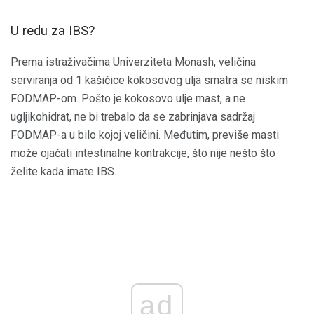
U redu za IBS?
Prema istraživačima Univerziteta Monash, veličina
serviranja od 1 kašičice kokosovog ulja smatra se niskim
FODMAP-om. Pošto je kokosovo ulje mast, a ne
ugljikohidrat, ne bi trebalo da se zabrinjava sadržaj
FODMAP-a u bilo kojoj veličini. Međutim, previše masti
može ojačati intestinalne kontrakcije, što nije nešto što
želite kada imate IBS.
ad