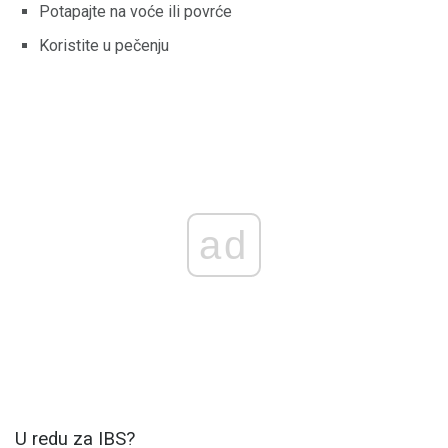
Potapajte na voće ili povrće
Koristite u pečenju
ad
U redu za IBS?