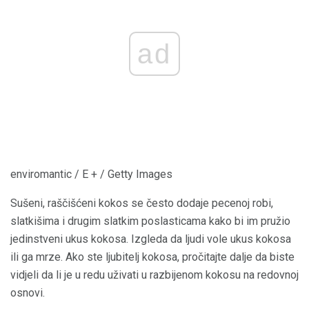
ad
enviromantic / E + / Getty Images
Sušeni, raščišćeni kokos se često dodaje pecenoj robi,
slatkišima i drugim slatkim poslasticama kako bi im pružio
jedinstveni ukus kokosa. Izgleda da ljudi vole ukus kokosa
ili ga mrze. Ako ste ljubitelj kokosa, pročitajte dalje da biste
vidjeli da li je u redu uživati ​​u razbijenom kokosu na redovnoj
osnovi.