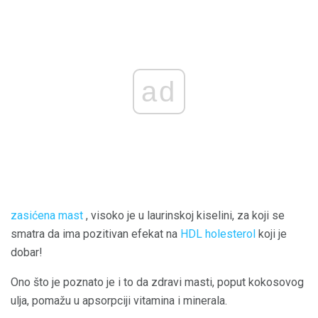
ad
zasićena mast
, visoko je u laurinskoj kiselini, za koji se
smatra da ima pozitivan efekat na
HDL holesterol
koji je
dobar!
Ono što je poznato je i to da zdravi masti, poput kokosovog
ulja, pomažu u apsorpciji vitamina i minerala.