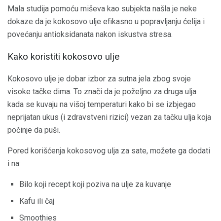
Mala studija pomoću miševa kao subjekta našla je neke
dokaze da je kokosovo ulje efikasno u popravljanju ćelija i
povećanju antioksidanata nakon iskustva stresa.
Kako koristiti kokosovo ulje
Kokosovo ulje je dobar izbor za sutna jela zbog svoje
visoke tačke dima. To znači da je poželjno za druga ulja
kada se kuvaju na višoj temperaturi kako bi se izbjegao
neprijatan ukus (i zdravstveni rizici) vezan za tačku ulja koja
počinje da puši.
Pored korišćenja kokosovog ulja za sate, možete ga dodati
i na:
Bilo koji recept koji poziva na ulje za kuvanje
Kafu ili čaj
Smoothies