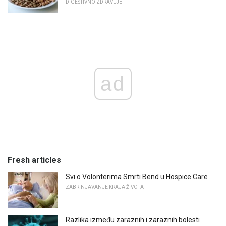
DIGESTIVNO ZDRAVLJE
ad
Fresh articles
Svi o Volonterima Smrti Bend u Hospice Care
ZABRINJAVANJE KRAJA ŽIVOTA
Razlika između zaraznih i zaraznih bolesti