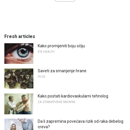
Fresh articles
Kako promijeniti boju očiju
EYE HEALTH
Saveti za smanjenje hrane
PCOS
Kako postati kardiovaskularni tehnolog
ZA ZDRAVSTVENE RADNIKE
Da li zapremina povećava rizik od raka debelog
creva?