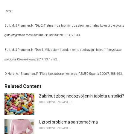
Izvori:
Bull, M. & Plummer, N. "Dio 2: Tretmani za hroničnu gastrointestinalnu bolest i dysbiosis
gut"
Integrativna medicina:
Klinički
dnevnik
2015 14: 25-33.
Bull, M. & Plummer, N. "Deo 1: Mikrobiom ljudskih ćelija u zdravlju i bolesti"
Integrativna
medicina: Klinički dnevnik
2014 13: 17-22.
O'Hara, A. i Shanahan, F. "Flora kao zaboravljeni organ"
EMBO Reports
2006 7: 688-693.
Related Content
Zabrinut zbog nedozvoljenih tableta u stolici?
DIGESTIVNO ZDRAVLJE
Uzroci problema sa stomačima
DIGESTIVNO ZDRAVLJE