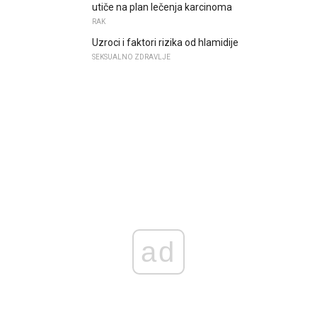
utiče na plan lečenja karcinoma
RAK
Uzroci i faktori rizika od hlamidije
SEKSUALNO ZDRAVLJE
ad