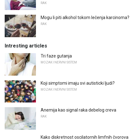
RAK
Mogu li piti alkohol tokom lečenja karcinoma?
RAK
Intresting articles
Tri faze gutanja
MOZAK I NERVNI SISTEM
Koji simptomi imaju svi autisticki ljudi?
MOZAK I NERVNI SISTEM
Anemija kao signal raka debelog creva
RAK
Kako diskretnost oscilatornih limfnih čvorova