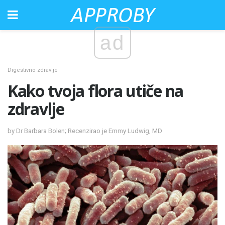
ad
Digestivno zdravlje
Kako tvoja flora utiče na
zdravlje
by Dr Barbara Bolen; Recenzirao je Emmy Ludwig, MD