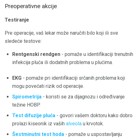
Preoperativne akcije
Testiranje
Pre operacije, vaš lekar može naručiti bilo koji ili sve
sledeće testove:
Rentgenski rendgen
- pomaže u identifikaciji trenutnih
infekcija pluća ili dodatnih problema u plućima.
EKG
- pomaže pri identifikaciji srčanih problema koji
mogu povećati rizik od operacije.
Spirometrija
- koristi se za dijagnozu i određivanje
težine HOBP.
Test difuzije pluća
- govori vašem doktoru kako dobro
prolazi kiseonik iz vaših
alveola
u krvotok.
Šestminutni test hoda
- pomaže u uspostavljanju