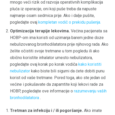
mnogo veći rizik od razvoja operativnih komplikacija
pluća iz operacije, oni koji puše treba da napuste
najmanje osam sedmica prije. Ako i dalje pušite,
pogledajte ovaj
kompletan vodič o prekidu pušenja.
Optimizacija terapije lekovima.
Većina pacijenata sa
HOBP-om ima koristi od uzimanja barem jedne doze
nebulizovanog bronhodilatatora prije njihovog rada. Ako
želite očistiti svoje tretmane u tom pogledu ili ako
obično koristite inhalator umesto nebulizatora,
pogledajte ovaj korak po korak vodiča
kako koristiti
nebulizator
kako biste bili sigurni da ćete dobiti punu
korist od vaše tretmane. Pored toga, ako ste jedan od
većine i pokušavate da zapamtite koji lekovi rade za
HOBP, pogledajte ove informacije o
razumevanju vaših
bronhodilatatora
.
Tretman za infekciju i / ili pogoršanje.
Ako imate