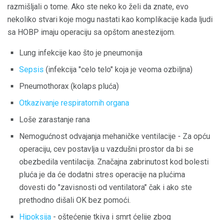
razmišljali o tome. Ako ste neko ko želi da znate, evo
nekoliko stvari koje mogu nastati kao komplikacije kada ljudi
sa HOBP imaju operaciju sa opštom anestezijom.
Lung infekcije kao što je pneumonija
Sepsis
(infekcija "celo telo" koja je veoma ozbiljna)
Pneumothorax (kolaps pluća)
Otkazivanje respiratornih organa
Loše zarastanje rana
Nemogućnost odvajanja mehaničke ventilacije - Za opću
operaciju, cev postavlja u vazdušni prostor da bi se
obezbedila ventilacija. Značajna zabrinutost kod bolesti
pluća je da će dodatni stres operacije na plućima
dovesti do "zavisnosti od ventilatora" čak i ako ste
prethodno dišali OK bez pomoći.
Hipoksija
- oštećenje tkiva i smrt ćelije zbog