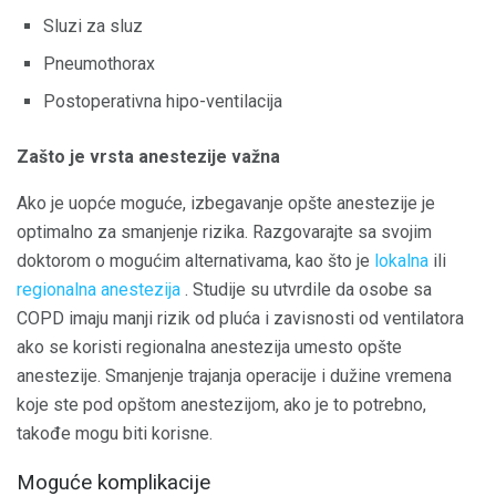
Sluzi za sluz
Pneumothorax
Postoperativna hipo-ventilacija
Zašto je vrsta anestezije važna
Ako je uopće moguće, izbegavanje opšte anestezije je
optimalno za smanjenje rizika. Razgovarajte sa svojim
doktorom o mogućim alternativama, kao što je
lokalna
ili
regionalna anestezija
. Studije su utvrdile da osobe sa
COPD imaju manji rizik od pluća i zavisnosti od ventilatora
ako se koristi regionalna anestezija umesto opšte
anestezije. Smanjenje trajanja operacije i dužine vremena
koje ste pod opštom anestezijom, ako je to potrebno,
takođe mogu biti korisne.
Moguće komplikacije