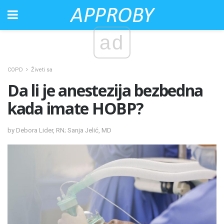
ad
COPD
Živeti sa
Da li je anestezija bezbedna
kada imate HOBP?
by Debora Lider, RN; Sanja Jelić, MD