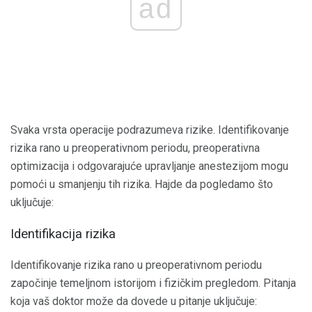
ad
Svaka vrsta operacije podrazumeva rizike. Identifikovanje
rizika rano u preoperativnom periodu, preoperativna
optimizacija i odgovarajuće upravljanje anestezijom mogu
pomoći u smanjenju tih rizika. Hajde da pogledamo što
uključuje:
Identifikacija rizika
Identifikovanje rizika rano u preoperativnom periodu
započinje temeljnom istorijom i fizičkim pregledom. Pitanja
koja vaš doktor može da dovede u pitanje uključuje: