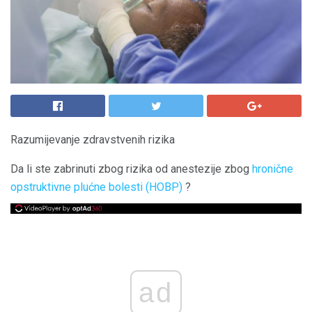
Razumijevanje zdravstvenih rizika
Da li ste zabrinuti zbog rizika od anestezije zbog
hronične
opstruktivne plućne bolesti (HOBP)
?
ad