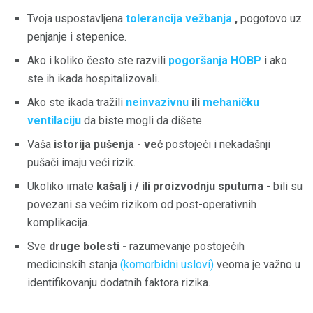
Tvoja uspostavljena
tolerancija vežbanja
,
pogotovo uz
penjanje i stepenice.
Ako i koliko često ste razvili
pogoršanja HOBP
i ako
ste ih ikada hospitalizovali.
Ako ste ikada tražili
neinvazivnu
ili
mehaničku
ventilaciju
da biste mogli da dišete.
Vaša
istorija pušenja - već
postojeći i nekadašnji
pušači imaju veći rizik.
Ukoliko imate
kašalj i / ili proizvodnju sputuma
- bili su
povezani sa većim rizikom od post-operativnih
komplikacija.
Sve
druge bolesti -
razumevanje postojećih
medicinskih stanja
(komorbidni uslovi)
veoma je važno u
identifikovanju dodatnih faktora rizika.