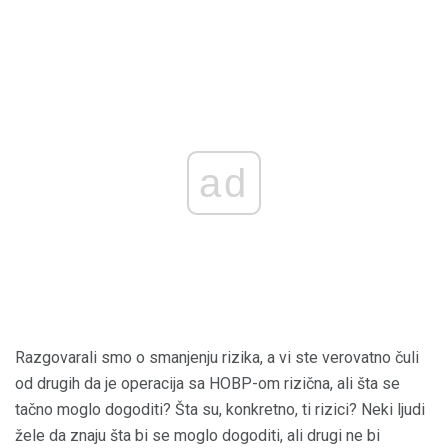
ad
Razgovarali smo o smanjenju rizika, a vi ste verovatno čuli
od drugih da je operacija sa HOBP-om rizična, ali šta se
tačno moglo dogoditi? Šta su, konkretno, ti rizici? Neki ljudi
žele da znaju šta bi se moglo dogoditi, ali drugi ne bi