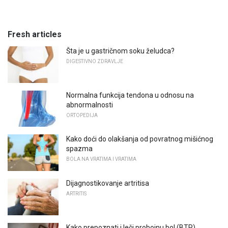
Fresh articles
Šta je u gastričnom soku želudca?
DIGESTIVNO ZDRAVLJE
Normalna funkcija tendona u odnosu na
abnormalnosti
ORTOPEDIJA
Kako doći do olakšanja od povratnog mišićnog
spazma
BOLA NA VRATIMA I VRATIMA
Dijagnostikovanje artritisa
ARTRITIS
Kako prepoznati i leči probojnu bol (BTP)