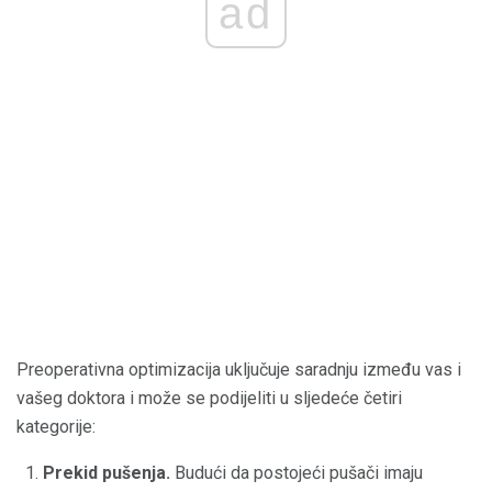
ad
Preoperativna optimizacija uključuje saradnju između vas i
vašeg doktora i može se podijeliti u sljedeće četiri
kategorije:
Prekid pušenja.
Budući da postojeći pušači imaju