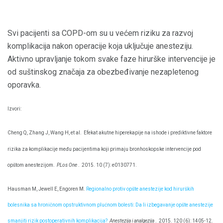
Svi pacijenti sa COPD-om su u većem riziku za razvoj
komplikacija nakon operacije koja uključuje anesteziju.
Aktivno upravljanje tokom svake faze hirurške intervencije je
od suštinskog značaja za obezbeđivanje nezapletenog
oporavka.
Izvori:
Cheng Q, Zhang J, Wang H, et al.
Efekat akutne hiperekapije na ishode i prediktivne faktore
rizika za komplikacije među pacijentima koji primaju bronhoskopske intervencije pod
opštom anestezijom.
PLos One
.
2015. 10 (7): e0130771.
Hausman M, Jewell E, Engoren M.
Regionalno protiv opšte anestezije kod hirurških
bolesnika sa hroničnom opstruktivnom plućnom bolesti: Da li izbegavanje opšte anestezije
smanjiti rizik postoperativnih komplikacija?
Anestezija i analgezija
.
2015. 120 (6): 1405-12.