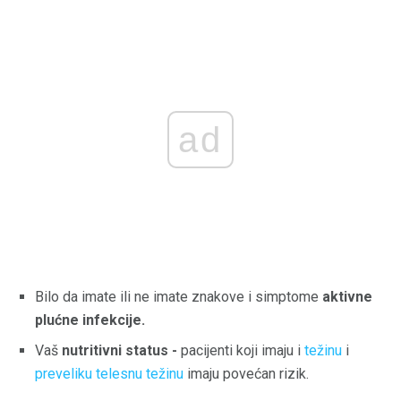
ad
Bilo da imate ili ne imate znakove i simptome
aktivne
plućne infekcije.
Vaš
nutritivni status -
pacijenti koji imaju i
težinu
i
preveliku telesnu težinu
imaju povećan rizik.