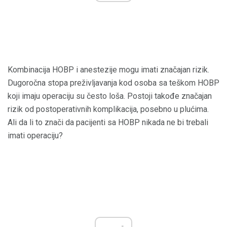
Kombinacija HOBP i anestezije mogu imati značajan rizik.
Dugoročna stopa preživljavanja kod osoba sa teškom HOBP
koji imaju operaciju su često loša. Postoji takođe značajan
rizik od postoperativnih komplikacija, posebno u plućima.
Ali da li to znači da pacijenti sa HOBP nikada ne bi trebali
imati operaciju?