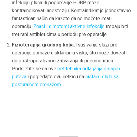
infekciju pluća ili pogoršanje HOBP može
kontraindikovati anesteziju. Kontraindikat je jednostavno
fantastičan način da kažete da ne možete imati
operaciju.
Znaci i simptomi aktivne infekcije
trebaju biti
tretirani antibioticima u periodu pre operacije.
Fizioterapija grudnog koša.
Isušivanje sluzi pre
operacije pomaže u uklanjanju viška, što može dovesti
do post-operativnog zatvaranja ili pneumonitisa.
Podsjetite se na ove
pet tehnika odlaganja disajnih
puteva
i pogledajte ovu četkicu na
čistaču sluzi sa
posturalnom drenažom
.