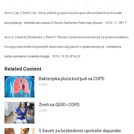
Kim H, Lee J, Park Y, i dr.
Uticaj zlatnih grupa hronične opstruktivne bolesti na hirurške
komplikacije.
International Journal of Chronic Obstructive Pulmonary Disease
.
2016. 11: 281-7.
Kiss G, Claret A, Desbordes J, Porte H. Thoracic Epiduralna anestezija za probnu torakalnu
hirurgiju kod velikih dispneičkih bolesnika isključenih iz opšte anestezije.
Interaktivna
kardiovaskularna i torakalna hirurgija
.
2014. 19 (5): 816-23.
Related Content
Bakterijska pluća kod ljudi sa COPD
COPD
Živeti sa GERD i COPD
COPD
5 Saveti za bezbednost upotrebe dopunske