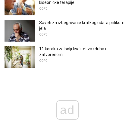
kiseoničke terapije
COPD
Saveti za izbegavanje kratkog udara prilikom
jela
COPD
11 koraka za bolji kvalitet vazduha u
zatvorenom
COPD
ad