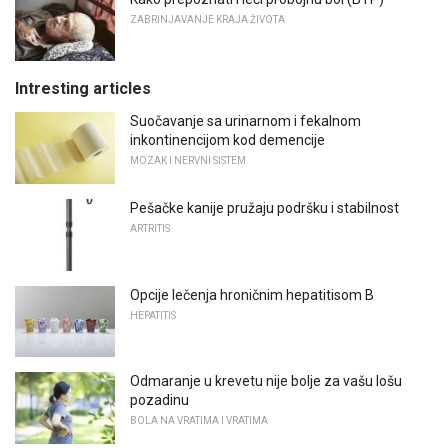
ZABRINJAVANJE KRAJA ŽIVOTA
Intresting articles
Suočavanje sa urinarnom i fekalnom
inkontinencijom kod demencije
MOZAK I NERVNI SISTEM
Pešačke kanije pružaju podršku i stabilnost
ARTRITIS
Opcije lečenja hroničnim hepatitisom B
HEPATITIS
Odmaranje u krevetu nije bolje za vašu lošu
pozadinu
BOLA NA VRATIMA I VRATIMA