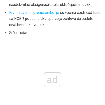
neadekvatne oksigenacije telu, uključujući i mozak.
Krvni trovumi i plućne embolije
su veoma česti kod ljudi
sa HOBP, posebno ako operacija zahteva da budete
neaktivni neko vreme.
Srčani udar
ad