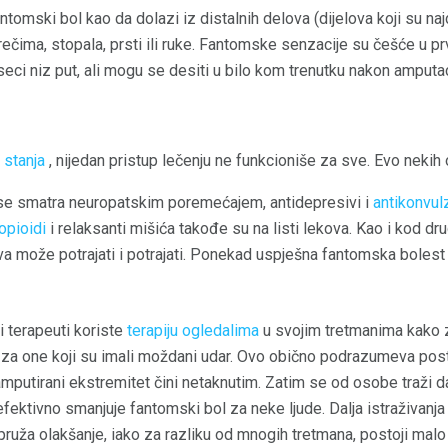
antomski bol kao da dolazi iz distalnih delova (dijelova koji su naj
ečima, stopala, prsti ili ruke. Fantomske senzacije su češće u p
ci niz put, ali mogu se desiti u bilo kom trenutku nakon amputac
 stanja
, nijedan pristup lečenju ne funkcioniše za sve. Evo nekih 
se smatra neuropatskim poremećajem, antidepresivi i
antikonvul
opioidi
i relaksanti mišića takođe su na listi lekova. Kao i kod dru
va može potrajati i potrajati. Ponekad uspješna fantomska bolest
 terapeuti koriste
terapiju ogledalima
u svojim tretmanima kako 
 za one koji su imali moždani udar. Ovo obično podrazumeva post
 amputirani ekstremitet čini netaknutim. Zatim se od osobe traži d
fektivno smanjuje fantomski bol za neke ljude. Dalja istraživanja
 pruža olakšanje, iako za razliku od mnogih tretmana, postoji malo