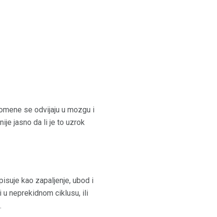
romene se odvijaju u mozgu i
je jasno da li je to uzrok
isuje kao zapaljenje, ubod i
u neprekidnom ciklusu, ili
.