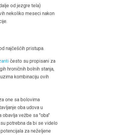
dalje od jezgre tela)
rvih nekoliko meseci nakon
ije.
od najčešćih pristupa.
zanti
često su propisani za
gih hroničnih bolnih stanja,
 uzima kombinaciju ovih
za one sa bolovima
avljanje oba udova u
a obavlja vežbe sa "oba"
 su potrebna da bi se videlo
 potencijala za neželjene