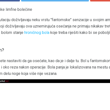
ske limfne bolečine
utaciju doživljavaju neku vrstu "fantomske" senzacije u svojim a
ji doživljavaju ova uznemirujuća osećanja ne primaju nikakav tre
om bolom stanje
hroničnog bola
koje treba riješiti kako bi se pobolj
n?
te nastaviti da ga osećate, kao da je i dalje tu. Bol u fantomsk
u i oko reza nakon operacije. Bola panja je lokalizovana na mestu
 delu noge koja više nije vezana.