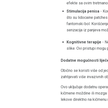
efekte sa ovim tretman
Stimulacija penisa
- Ko
što su lidocaine patches 
fantomski bol. Korišćenje
senzacija iz panjeva mož
Kognitivne terapije
- N
slike. Ovi pristupi mogu 
Dodatne mogućnosti liječ
Obično se koristi više od je
zahtijevati više invazivnih ob
Ovo uključuje dodatnu oper
kičmene moždine ili mozga k
lekove direktno na kičmenu