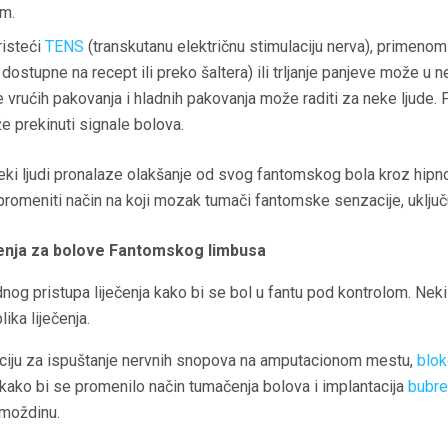
om.
risteći
TENS
(transkutanu električnu stimulaciju nerva), primeno
dostupne na recept ili preko šaltera) ili trljanje panjeve može u n
 vrućih pakovanja i hladnih pakovanja može raditi za neke ljude. 
e prekinuti signale bolova.
eki ljudi pronalaze olakšanje od svog fantomskog bola kroz hipn
promeniti način na koji mozak tumači fantomske senzacije, uključu
enja za bolove Fantomskog limbusa
dnog pristupa liječenja kako bi se bol u fantu pod kontrolom. Nek
lika liječenja.
aciju za ispuštanje nervnih snopova na amputacionom mestu,
blok
ako bi se promenilo način tumačenja bolova i implantacija
bubre
 moždinu.