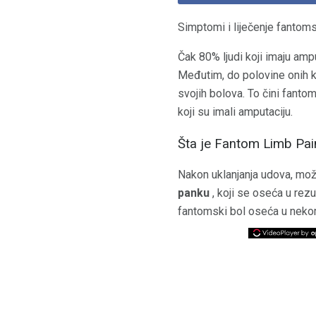
Simptomi i liječenje fantom
Čak 80% ljudi koji imaju amp
Međutim, do polovine onih ko
svojih bolova. To čini fant
koji su imali amputaciju.
Šta je Fantom Limb Pai
Nakon uklanjanja udova, može
panku
, koji se oseća u rez
fantomski bol oseća u nekom