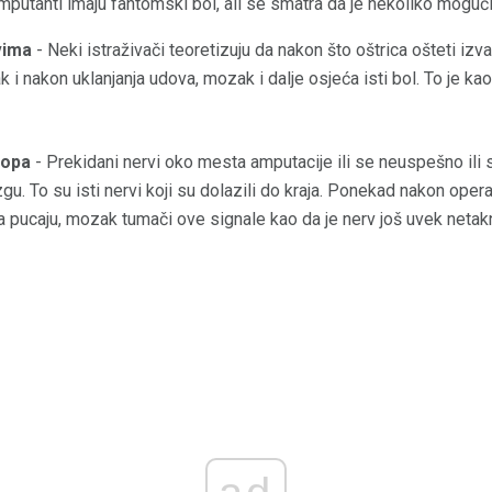
putanti imaju fantomski bol, ali se smatra da je nekoliko mogućih
vima
- Neki istraživači teoretizuju da nakon što oštrica ošteti i
k i nakon uklanjanja udova, mozak i dalje osjeća isti bol. To je kao 
nopa
- Prekidani nervi oko mesta amputacije ili se neuspešno ili s
u. To su isti nervi koji su dolazili do kraja. Ponekad nakon opera
a pucaju, mozak tumači ove signale kao da je nerv još uvek netakn