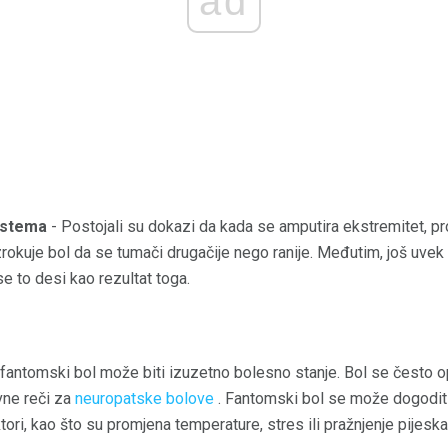
ad
istema
- Postojali su dokazi da kada se amputira ekstremitet, p
kuje bol da se tumači drugačije nego ranije. Međutim, još uvek ni
e to desi kao rezultat toga.
fantomski bol može biti izuzetno bolesno stanje. Bol se često op
ivne reči za
neuropatske bolove
. Fantomski bol se može dogoditi 
ori, kao što su promjena temperature, stres ili pražnjenje pijeska