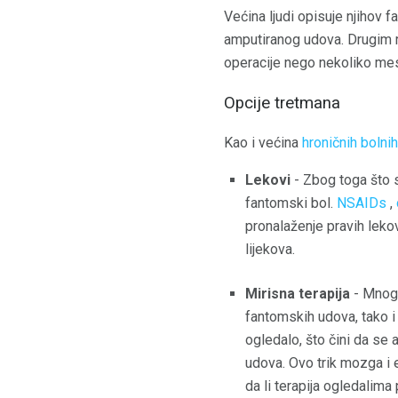
Većina ljudi opisuje njihov f
amputiranog udova. Drugim r
operacije nego nekoliko mese
Opcije tretmana
Kao i većina
hroničnih bolnih
Lekovi
- Zbog toga što 
fantomski bol.
NSAIDs
,
pronalaženje pravih leko
lijekova.
Mirisna terapija
- Mnogi
fantomskih udova, tako i
ogledalo, što čini da se
udova. Ovo trik mozga i e
da li terapija ogledalima