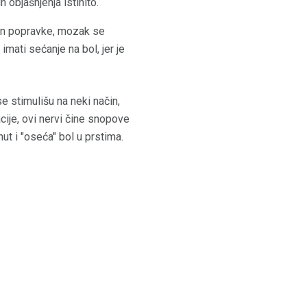
 objašnjenja istinito.
zvan popravke, mozak se
imati sećanje na bol, jer je
e stimulišu na neki način,
cije, ovi nervi čine snopove
ut i "oseća" bol u prstima.