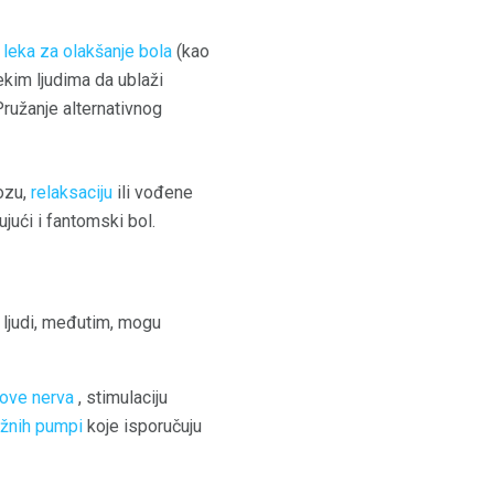
m
leka za olakšanje bola
(kao
ekim ljudima da ublaži
Pružanje alternativnog
ozu,
relaksaciju
ili vođene
jući i fantomski bol.
i ljudi, međutim, mogu
ove nerva
, stimulaciju
žnih pumpi
koje isporučuju