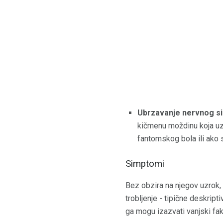
Ubrzavanje nervnog s
kičmenu moždinu koja uzro
fantomskog bola ili ako s
Simptomi
Bez obzira na njegov uzrok, 
trobljenje - tipične deskript
ga mogu izazvati vanjski fakt