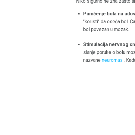
Niko sigurno ne zna zašto am
Pamćenje bola na udo
"koristi" da oseća bol. Ča
bol povezan u mozak.
Stimulacija nervnog s
slanje poruke o bolu mozg
nazvane
neuromas
. Kad