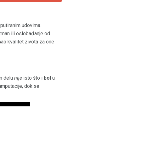
mputiranim udovima.
tman ili oslobađanje od
šao kvalitet života za one
om delu
nije
isto što i
bol
u
 amputacije, dok se