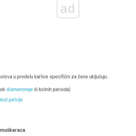
ad
olova u predelu karlice specifični za žene uključuju:
rok
dismenoreje
ili bolnih perioda)
est pelvije
d muškaraca