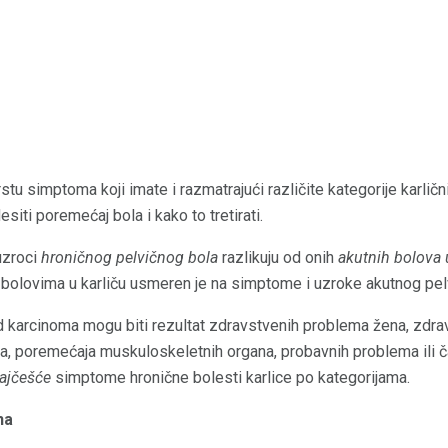
stu simptoma koji imate i razmatrajući različite kategorije karličn
siti poremećaj bola i kako to tretirati.
uzroci
hroničnog pelvičnog bola
razlikuju od onih
akutnih bolova 
 bolovima u karliču usmeren je na simptome i uzroke akutnog pel
 karcinoma mogu biti rezultat zdravstvenih problema žena, zdr
a, poremećaja muskuloskeletnih organa, probavnih problema ili 
ajčešće
simptome hronične bolesti karlice po kategorijama.
na