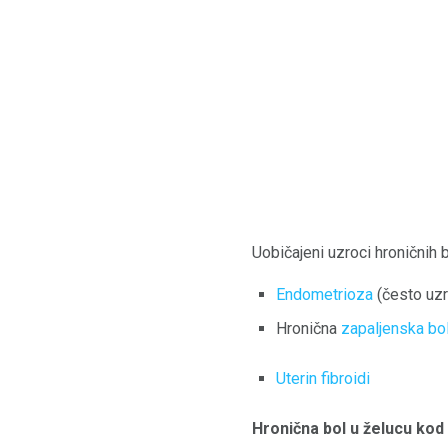
Uobičajeni uzroci hroničnih b
Endometrioza
(često uz
Hronična
zapaljenska bol
Uterin fibroidi
Hronična bol u želucu ko