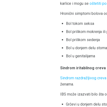
karlice i mogu se
oštetiti p
Hronični simptomi bolova od
Bol tokom seksa
Bol prilikom mokrenja ili
Bol prilikom sedenja
Bol u donjem delu stomak
Bol u genitalijama
Sindrom iritabilnog creva 
Sindrom razdražljivog creva
ženama.
IBS može izazvati bilo šta 
Grčevi u donjem delu st