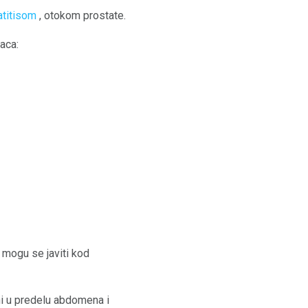
atitisom
, otokom prostate.
aca:
 mogu se javiti kod
ni u predelu abdomena i