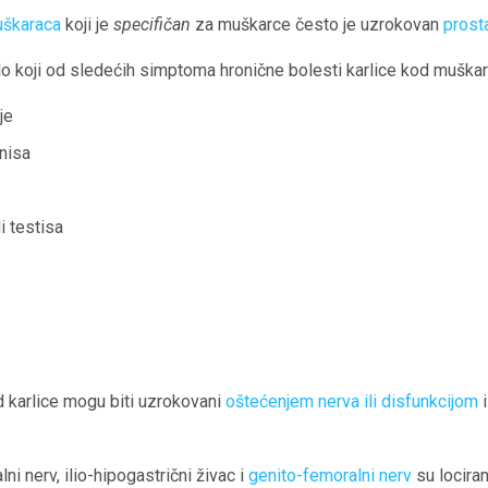
uškaraca
koji je
specifičan
za muškarce često je uzrokovan
prost
lo koji od sledećih simptoma hronične bolesti karlice kod muškar
je
nisa
i testisa
 karlice mogu biti uzrokovani
oštećenjem nerva ili disfunkcijom
i
alni nerv, ilio-hipogastrični živac i
genito-femoralni nerv
su locira