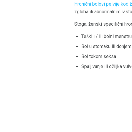
Hronični bolovi pelvije kod 
zgloba ili abnormalnim rasto
Stoga, ženski specifični hro
Teški i / ili bolni menstru
Bol u stomaku ili donjem
Bol tokom seksa
Spaljivanje ili ožiljka vul