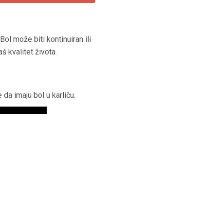
Bol može biti kontinuiran ili
š kvalitet života.
 da imaju bol u karliču.