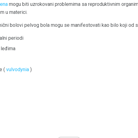
žena
mogu biti uzrokovani problemima sa reproduktivnim organima
m u materici.
nični bolovi pelvog bola mogu se manifestovati kao bilo koji od s
alni periodi
 leđima
ve (
vulvodynia
)