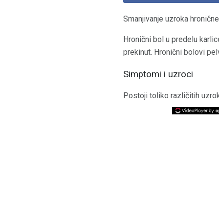
Smanjivanje uzroka hronične 
Hronični bol u predelu karlic
prekinut. Hronični bolovi pel
Simptomi i uzroci
Postoji toliko različitih uzr