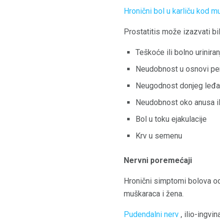
Hronični bol u karliču kod m
Prostatitis može izazvati bi
Teškoće ili bolno uriniran
Neudobnost u osnovi pe
Neugodnost donjeg leđa
Neudobnost oko anusa il
Bol u toku ejakulacije
Krv u semenu
Nervni poremećaji
Hronični simptomi bolova od
muškaraca i žena.
Pudendalni nerv
, ilio-ingvin