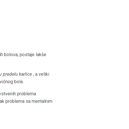
ih bolova, postaje lakše
u predelu karlice
, a veliki
vičnog bola.
avstvenih problema
čak problema sa mentalnim