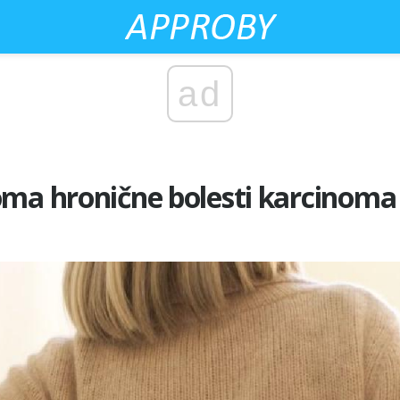
ad
oma hronične bolesti karcinoma