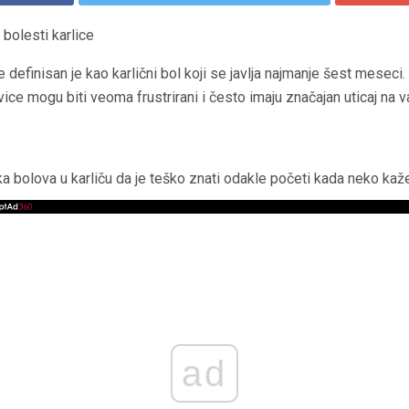
bolesti karlice
e definisan je kao karlični bol koji se javlja najmanje šest meseci. 
vice mogu biti veoma frustrirani i često imaju značajan uticaj na va
oka bolova u karliču da je teško znati odakle početi kada neko kaže
ad