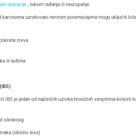
osle operacije
, tokom rađanja ili neuropatije.
 karcinoma uzrokovani nervnim poremećajima mogu uključiti bilo
 pokreta creva
a ili leđima
(IBS)
ili IBS je jedan od najčešćih uzroka hroničnih simptoma bolesti k
od sledećeg:
omaka (obično levo)