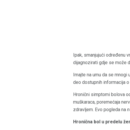
Ipak, smanjujući određenu vr
dijagnozirati gdje se može de
Imajte na umu da se mnogi 
deo dostupnih informacija o
Hronični simptomi bolova od
muškaraca, poremećaja nerv
zdravljem. Evo pogleda na
n
Hronična bol u predelu že