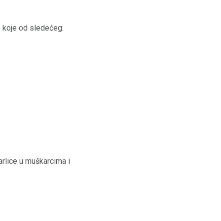
 koje od sledećeg:
arlice u muškarcima i