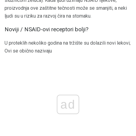
sluznicom želuca). Kada ljudi uzimaju NSAID lijekove,
proizvodnja ove zaštitne tečnosti može se smanjiti, a neki
ljudi su u riziku za razvoj čira na stomaku.
Noviji / NSAID-ovi receptori bolji?
U proteklih nekoliko godina na tržište su dolazili novi lekovi;
Ovi se obično nazivaju
ad