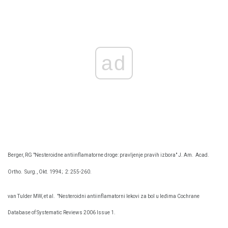
ad
Berger, RG "Nesteroidne antiinflamatorne droge: pravljenje pravih izbora" J. Am.
Acad.
Ortho.
Surg., Okt. 1994;
2: 255-260.
van Tulder MW, et al.
"Nesteroidni antiinflamatorni lekovi za bol u leđima Cochrane
Database of Systematic Reviews 2006 Issue 1.