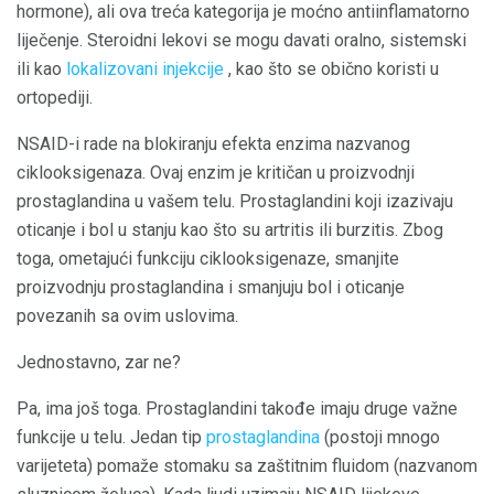
hormone), ali ova treća kategorija je moćno antiinflamatorno
liječenje. Steroidni lekovi se mogu davati oralno, sistemski
ili kao
lokalizovani injekcije
, kao što se obično koristi u
ortopediji.
NSAID-i rade na blokiranju efekta enzima nazvanog
ciklooksigenaza. Ovaj enzim je kritičan u proizvodnji
prostaglandina u vašem telu. Prostaglandini koji izazivaju
oticanje i bol u stanju kao što su artritis ili burzitis. Zbog
toga, ometajući funkciju ciklooksigenaze, smanjite
proizvodnju prostaglandina i smanjuju bol i oticanje
povezanih sa ovim uslovima.
Jednostavno, zar ne?
Pa, ima još toga. Prostaglandini takođe imaju druge važne
funkcije u telu. Jedan tip
prostaglandina
(postoji mnogo
varijeteta) pomaže stomaku sa zaštitnim fluidom (nazvanom