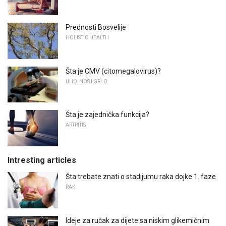
Prednosti Bosvelije
HOLISTIC HEALTH
Šta je CMV (citomegalovirus)?
UHO, NOS I GRLO
Šta je zajednička funkcija?
ARTRITIS
Intresting articles
Šta trebate znati o stadijumu raka dojke 1. faze
RAK
Ideje za ručak za dijete sa niskim glikemičnim