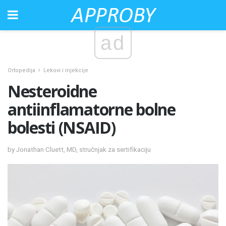
ad
Ortopedija
Lekovi i injekcije
Nesteroidne
antiinflamatorne bolne
bolesti (NSAID)
by Jonathan Cluett, MD, stručnjak za sertifikaciju