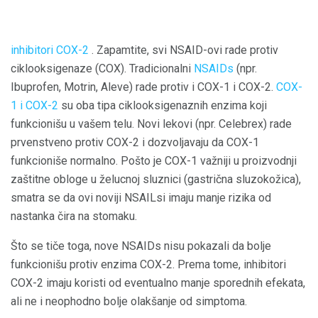
inhibitori COX-2
. Zapamtite, svi NSAID-ovi rade protiv
ciklooksigenaze (COX). Tradicionalni
NSAIDs
(npr.
Ibuprofen, Motrin, Aleve) rade protiv i COX-1 i COX-2.
COX-
1 i COX-2
su oba tipa ciklooksigenaznih enzima koji
funkcionišu u vašem telu. Novi lekovi (npr. Celebrex) rade
prvenstveno protiv COX-2 i dozvoljavaju da COX-1
funkcioniše normalno. Pošto je COX-1 važniji u proizvodnji
zaštitne obloge u želucnoj sluznici (gastrična sluzokožica),
smatra se da ovi noviji NSAILsi imaju manje rizika od
nastanka čira na stomaku.
Što se tiče toga, nove NSAIDs nisu pokazali da bolje
funkcionišu protiv enzima COX-2. Prema tome, inhibitori
COX-2 imaju koristi od eventualno manje sporednih efekata,
ali ne i neophodno bolje olakšanje od simptoma.