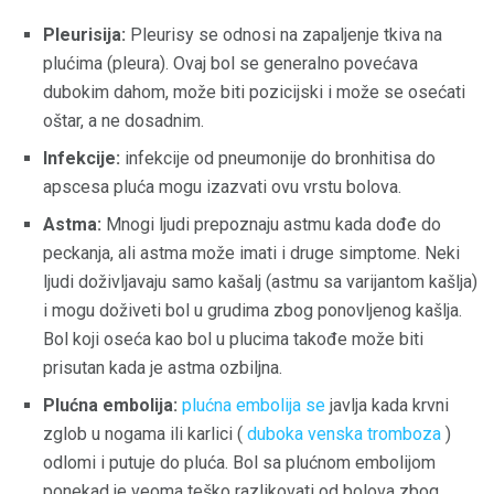
Pleurisija:
Pleurisy se odnosi na zapaljenje tkiva na
plućima (pleura). Ovaj bol se generalno povećava
dubokim dahom, može biti pozicijski i može se osećati
oštar, a ne dosadnim.
Infekcije:
infekcije od pneumonije do bronhitisa do
apscesa pluća mogu izazvati ovu vrstu bolova.
Astma:
Mnogi ljudi prepoznaju astmu kada dođe do
peckanja, ali astma može imati i druge simptome. Neki
ljudi doživljavaju samo kašalj (astmu sa varijantom kašlja)
i mogu doživeti bol u grudima zbog ponovljenog kašlja.
Bol koji oseća kao bol u plucima takođe može biti
prisutan kada je astma ozbiljna.
Plućna embolija:
plućna embolija se
javlja kada krvni
zglob u nogama ili karlici (
duboka venska tromboza
)
odlomi i putuje do pluća. Bol sa plućnom embolijom
ponekad je veoma teško razlikovati od bolova zbog