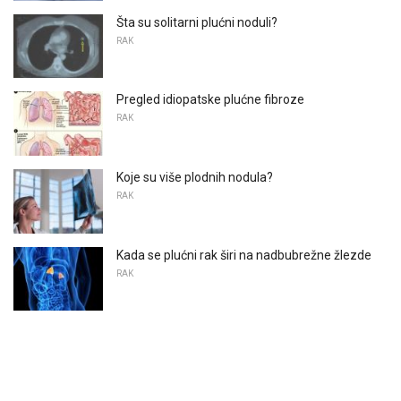
Šta su solitarni plućni noduli?
RAK
Pregled idiopatske plućne fibroze
RAK
Koje su više plodnih nodula?
RAK
Kada se plućni rak širi na nadbubrežne žlezde
RAK