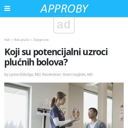
ad
Rak
Rak pluća
Dijagnoza
Koji su potencijalni uzroci
plućnih bolova?
by Lynne Eldridge, MD; Recenzirao: Grant Hughes, MD