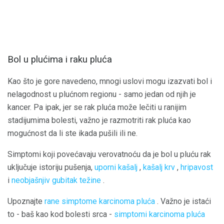
Bol u plućima i raku pluća
Kao što je gore navedeno, mnogi uslovi mogu izazvati bol i
nelagodnost u plućnom regionu - samo jedan od njih je
kancer. Pa ipak, jer se rak pluća može lečiti u ranijim
stadijumima bolesti, važno je razmotriti rak pluća kao
mogućnost da li ste ikada pušili ili ne.
Simptomi koji povećavaju verovatnoću da je bol u pluću rak
uključuje istoriju pušenja,
uporni kašalj
,
kašalj krv
,
hripavost
i
neobjašnjiv gubitak težine
.
Upoznajte
rane simptome karcinoma pluća
. Važno je istaći
to - baš kao kod bolesti srca -
simptomi karcinoma pluća