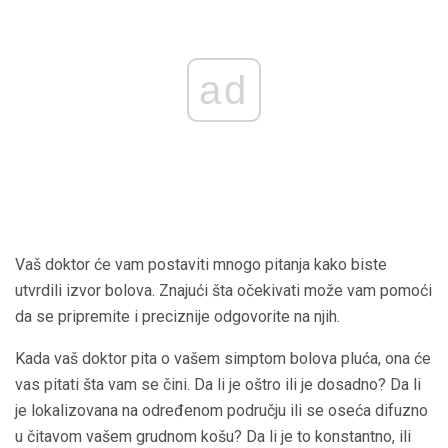
ad
Vaš doktor će vam postaviti mnogo pitanja kako biste
utvrdili izvor bolova. Znajući šta očekivati ​​može vam pomoći
da se pripremite i preciznije odgovorite na njih.
Kada vaš doktor pita o vašem simptom bolova pluća, ona će
vas pitati šta vam se čini. Da li je oštro ili je dosadno? Da li
je lokalizovana na određenom području ili se oseća difuzno
u čitavom vašem grudnom košu? Da li je to konstantno, ili