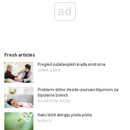
ad
Fresh articles
Pregled subklavijskih krađa sindroma
ZDRAVLJE SRCA
Problemi štitne žlezde izazvani litijumom za
bipolarne bolesti
BOLEST ŠTITNE ŽLEZDE
Kako lečiti alergiju pčela pčela
ALERGIJE