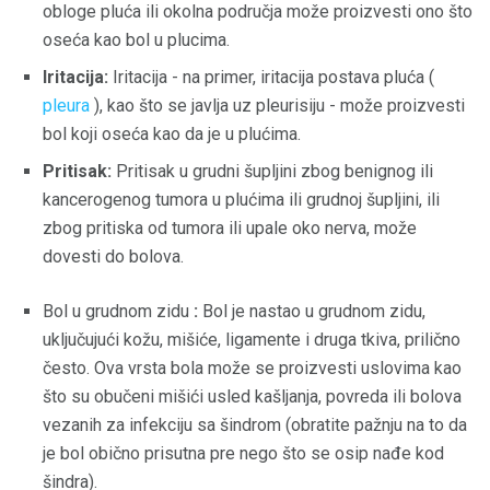
obloge pluća ili okolna područja može proizvesti ono što
oseća kao bol u plucima.
Iritacija:
Iritacija - na primer, iritacija postava pluća (
pleura
), kao što se javlja uz pleurisiju - može proizvesti
bol koji oseća kao da je u plućima.
Pritisak:
Pritisak u grudni šupljini zbog benignog ili
kancerogenog tumora u plućima ili grudnoj šupljini, ili
zbog pritiska od tumora ili upale oko nerva, može
dovesti do bolova.
Bol u grudnom zidu
:
Bol je nastao u grudnom zidu,
uključujući kožu, mišiće, ligamente i druga tkiva, prilično
često. Ova vrsta bola može se proizvesti uslovima kao
što su obučeni mišići usled kašljanja, povreda ili bolova
vezanih za infekciju sa šindrom (obratite pažnju na to da
je bol obično prisutna pre nego što se osip nađe kod
šindra).