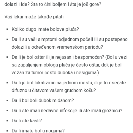
dolazi i ide? Šta to čini boljem i šta je još gore?
Vaš lekar može takođe pitati:
Koliko dugo imate bolove pluća?
Da li su vaši simptomi odjednom počeli ili su postepeno
dolazili u određenom vremenskom periodu?
Da li je bol oštar ili je nejasan i bespomoćan? (Bol u vezi
sa zapaljenjem obloga pluća je često oštar, dok je bol
vezan za tumor često duboka i nesigurna.)
Da li je bol lokaliziran na jednom mestu, ili je to osećate
difuzno u čitavom vašem grudnom košu?
Da li bol boli dubokim dahom?
Da li ste imali nedavne infekcije ili ste imali groznicu?
Da li ste kašli?
Da li imate bol u nogama?