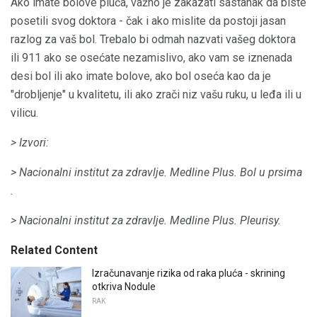
Ako imate bolove pluća, važno je zakazati sastanak da biste
posetili svog doktora - čak i ako mislite da postoji jasan
razlog za vaš bol. Trebalo bi odmah nazvati vašeg doktora
ili 911 ako se osećate nezamislivo, ako vam se iznenada
desi bol ili ako imate bolove, ako bol oseća kao da je
"drobljenje" u kvalitetu, ili ako zrači niz vašu ruku, u leđa ili u
vilicu.
> Izvori:
> Nacionalni institut za zdravlje.
Medline Plus.
Bol u prsima
.
> Nacionalni institut za zdravlje.
Medline Plus.
Pleurisy.
Related Content
Izračunavanje rizika od raka pluća - skrining
otkriva Nodule
RAK