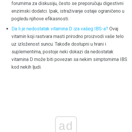
forumima za diskusiju, često se preporučuju digestivni
enzimski dodatci. Ipak, istraživanje ostaje ograničeno u
pogledu njihove efikasnosti.
Da li je nedostatak vitamina D iza vašeg IBS-a?
Ovaj
vitamin koji rastvara masti prirodno proizvodi vaše telo
uz izloženost suncu. Takođe dostupni u hrani i
suplementima, postoje neki dokazi da nedostatak
vitamina D može biti povezan sa nekim simptomima IBS
kod nekih ljudi.
ad