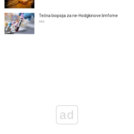
Tečna biopsija za ne-Hodgkinove limfome
RAK
ad