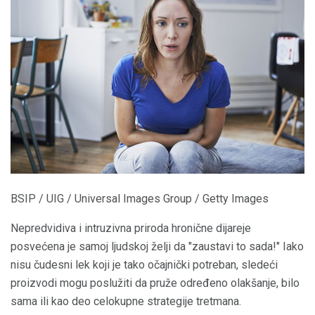
BSIP / UIG / Universal Images Group / Getty Images
Nepredvidiva i intruzivna priroda hronične dijareje
posvećena je samoj ljudskoj želji da "zaustavi to sada!" Iako
nisu čudesni lek koji je tako očajnički potreban, sledeći
proizvodi mogu poslužiti da pruže određeno olakšanje, bilo
sama ili kao deo celokupne strategije tretmana.