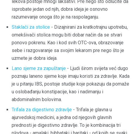
lekova postoje mnogi laksativi. Pre nego što odlučite da
isprobate jedan od njih, dobra ideja je osnovno
razumevanje onoga što je na raspolaganju.
Staklači za stolice
- Dizajnirani za kratkotrajnu upotrebu,
omekšivači stolica mogu biti dobar način da se stvari
ponovo pokrenu. Kao i kod svih OTC-ova, obrazovanje
sebe i razgovaranje sa svojim lekarom pre nego što je
uzmete je dobra ideja.
Lano sjeme za zapuštanje
- Ljudi širom svijeta već dugo
poznaju laneno sjeme koje imaju koristi za zdravlje. Kada
je u pitanju IBS, postoje studije koje pokazuju da pomaže
u oslobađanju konstipacije, kao i nadimanju i
abdominalnim bolovima.
Trifala za digestivno zdravlje
- Trifala je glavna u
ajurvedskoj medicini, a jedna od njegovih glavnih
prednosti je digestivno zdravlje. To je kombinacija tri
plodova - amalaki, bibhataki i haritaki - od kojih se svaki