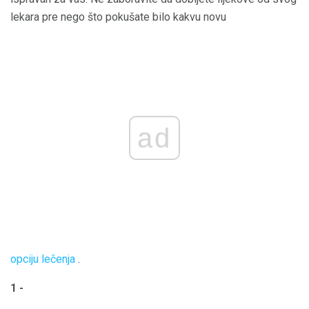
lekara pre nego što pokušate bilo kakvu novu
ad
opciju lečenja
.
1 -