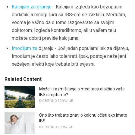
Kalcijum za dijareju
- Kalcijum izgleda kao bezopasni
dodatak, a mnogi ljudi sa IBS-om se zaklinju. Međutim,
veoma je važno da o tome razgovarate sa svojim
doktorom. Izgleda kontradiktorno, ali u vašem telu
možete dobiti previše kalcijuma.
Imodijum za
dijareju - Još jedan popularni lek za dijareju,
Imodium je često lako tolerirati. Ipak, postoje neželjeni
neželjeni efekti koje trebate biti svjesni.
Related Content
Može li razmišljanje o meditaciji olakšati vaše
IBS simptome?
DIGESTIVNO ZDRAVLJE
Ono što trebate znati o kolonu očisti ako imate
IBS
DIGESTIVNO ZDRAVLJE