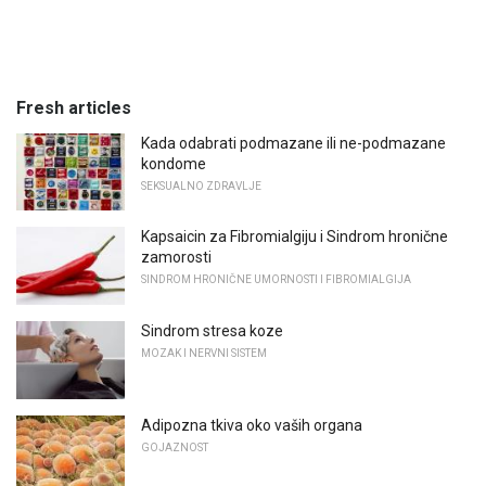
Fresh articles
Kada odabrati podmazane ili ne-podmazane
kondome
SEKSUALNO ZDRAVLJE
Kapsaicin za Fibromialgiju i Sindrom hronične
zamorosti
SINDROM HRONIČNE UMORNOSTI I FIBROMIALGIJA
Sindrom stresa koze
MOZAK I NERVNI SISTEM
Adipozna tkiva oko vaših organa
GOJAZNOST