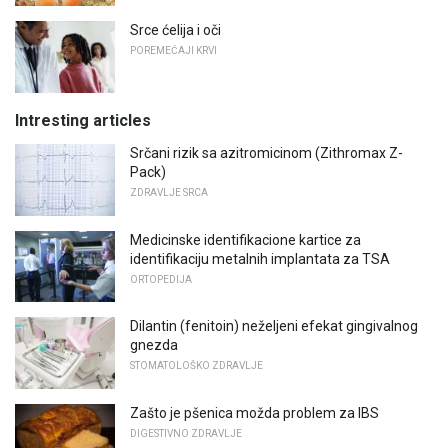
Srce ćelija i oči
POREMEĆAJI KRVI
Intresting articles
Srčani rizik sa azitromicinom (Zithromax Z-
Pack)
ZDRAVLJE SRCA
Medicinske identifikacione kartice za
identifikaciju metalnih implantata za TSA
ORTOPEDIJA
Dilantin (fenitoin) neželjeni efekat gingivalnog
gnezda
STOMATOLOŠKO ZDRAVLJE
Zašto je pšenica možda problem za IBS
DIGESTIVNO ZDRAVLJE