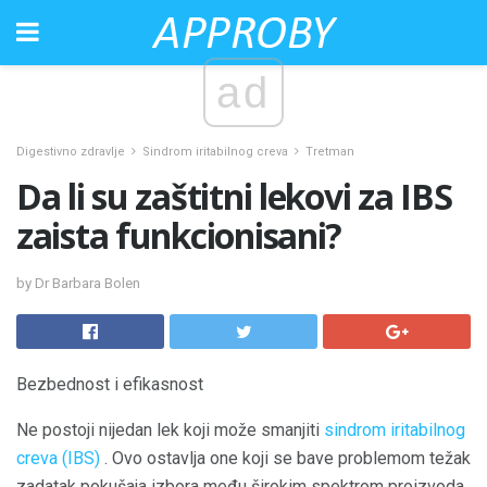
ad
Digestivno zdravlje
Sindrom iritabilnog creva
Tretman
Da li su zaštitni lekovi za IBS
zaista funkcionisani?
by Dr Barbara Bolen
Bezbednost i efikasnost
Ne postoji nijedan lek koji može smanjiti
sindrom iritabilnog
creva (IBS)
. Ovo ostavlja one koji se bave problemom težak
zadatak pokušaja izbora među širokim spektrom proizvoda