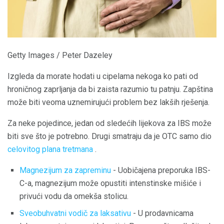
Getty Images / Peter Dazeley
Izgleda da morate hodati u cipelama nekoga ko pati od
hroničnog zaprljanja da bi zaista razumio tu patnju. Zapština
može biti veoma uznemirujući problem bez lakših rješenja.
Za neke pojedince, jedan od sledećih lijekova za IBS može
biti sve što je potrebno. Drugi smatraju da je OTC samo dio
celovitog plana tretmana
.
Magnezijum za zapreminu
- Uobičajena preporuka IBS-
C-a, magnezijum može opustiti intenstinske mišiće i
privući vodu da omekša stolicu.
Sveobuhvatni vodič za laksativu
- U prodavnicama