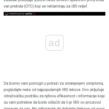
van prekida (OTC) koji se reklamiraju za IBS reljef.
ad
Da bismo vam pomogli u potrazi za smanjenjem simptoma,
pogledajte neke od najpopularnijih IBS lekova. Ovo uključuje
istraživačku podršku za njihovu efikasnost i informacije koje
su vam potrebne da biste odlučili da li je IBS-ov proizvod
ispravan za vas. Ne zaboravite da dobijete lijekove od svog