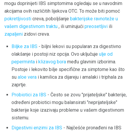
mogu doprinijeti IBS simptomima ogledaju se u navodnim
akcijama ovih različitih lijekova OTC. To može biti pomoć
pokretljivosti
creva, poboljšanje
bakterijske ravnoteže u
vašem digestivnom traktu
, ili umirujući
preosetljivi
ili
zapaljeni
zidovi creva.
Biljke za IBS
- biljni lekovi su popularan za digestivno
olakšanje i postoji niz opcija. Ovo uključuje
ulje od
peperminta
i
klizavog bora
među glavnim izborima.
Postoje i lekovito bilje specifične za simptome kao što
su
aloe vera
i kamilica za dijareju i amalaki i triphala za
zaprtje.
Probiotici za IBS
- Često se zovu "prijateljske" bakterije,
određeni probiotici mogu balansirati "neprijateljske"
bakterije koje izazivaju probleme u vašem digestivnom
sistemu.
Digestivni enzimi za IBS
- Najčešće pronađeni na IBS