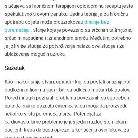
slučajeva sa hroničnom terapijom opioidom na receptu jeste
spekulativno u ovom trenutku. Jedna teorija je da hronična
upotreba opijata može prouzrokovati
disanje bez
poremećaja
, stanje koje je povezano sa srčanim aritmijama,
srčanim napadima i iznenadnom smrću. Međutim, potrebno
je još više studija za potvrđivanje nalaza ove studije i za
ublažavanje mogućih uzroka.
Sažetak
Kao i najkorisnije stvari, opioidi - koji su postali snažniji bol
podložni milionima ljudi - bili su odlučno mešani blagoslov.
Pored mnogih poznatih problema povezanih sa upotrebom
opioida, manje poznata činjenica je da mogu da proizvedu
nekoliko vrsta poremećaja srca. Potencijal za
kardiovaskularne probleme je još jedan razlog što i lekari i
pacijenti treba da budu oprezni u korišćenju ovih lekova za
kontrolu hroničnog bola.