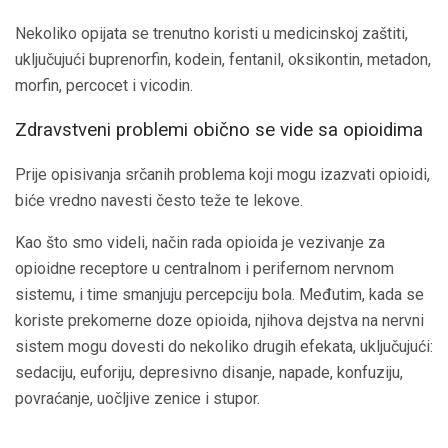
Nekoliko opijata se trenutno koristi u medicinskoj zaštiti,
uključujući buprenorfin, kodein, fentanil, oksikontin, metadon,
morfin, percocet i vicodin.
Zdravstveni problemi obično se vide sa opioidima
Prije opisivanja srčanih problema koji mogu izazvati opioidi,
biće vredno navesti često teže te lekove.
Kao što smo videli, način rada opioida je vezivanje za
opioidne receptore u centralnom i perifernom nervnom
sistemu, i time smanjuju percepciju bola. Međutim, kada se
koriste prekomerne doze opioida, njihova dejstva na nervni
sistem mogu dovesti do nekoliko drugih efekata, uključujući:
sedaciju, euforiju, depresivno disanje, napade, konfuziju,
povraćanje, uočljive zenice i stupor.