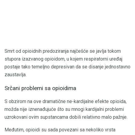
Smrt od opioidnih predoziranja najčešće se javlja tokom
stupora izazvanog opioidom, u kojem respiratorni uređaj
postaje tako temeljno depresivan da se disanje jednostavno
zaustavlja.
Srčani problemi sa opioidima
S obzirom na ove dramatične ne-kardijalne efekte opioida,
možda nije iznenađujuće što su mnogi kardijalni problemi
uzrokovani ovim supstancama dobili relativno malo pažnje.
Međutim, opioidi su sada povezani sa nekoliko vrsta