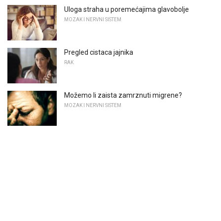
Uloga straha u poremećajima glavobolje
MOZAK I NERVNI SISTEM
Pregled cistaca jajnika
RAK
Možemo li zaista zamrznuti migrene?
MOZAK I NERVNI SISTEM