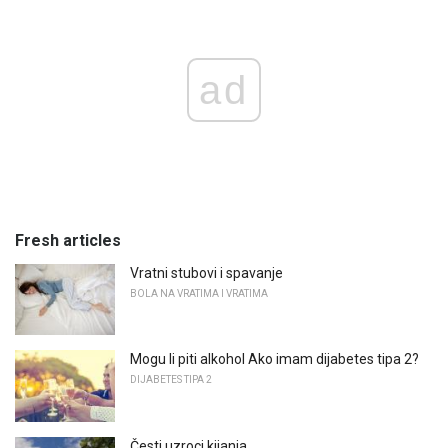
ad
Fresh articles
Vratni stubovi i spavanje
BOLA NA VRATIMA I VRATIMA
Mogu li piti alkohol Ako imam dijabetes tipa 2?
DIJABETES TIPA 2
Česti uzroci kijanja