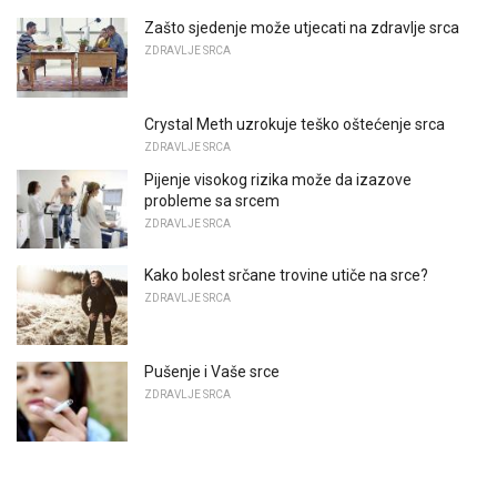
Zašto sjedenje može utjecati na zdravlje srca
ZDRAVLJE SRCA
Crystal Meth uzrokuje teško oštećenje srca
ZDRAVLJE SRCA
Pijenje visokog rizika može da izazove
probleme sa srcem
ZDRAVLJE SRCA
Kako bolest srčane trovine utiče na srce?
ZDRAVLJE SRCA
Pušenje i Vaše srce
ZDRAVLJE SRCA