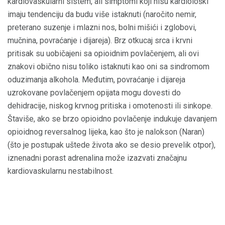
kardiovaskularni sistem, ali simptomi koji nisu kardiološki
imaju tendenciju da budu više istaknuti (naročito nemir,
preterano suzenje i mlazni nos, bolni mišići i zglobovi,
mučnina, povraćanje i dijareja). Brz otkucaj srca i krvni
pritisak su uobičajeni sa opioidnim povlačenjem, ali ovi
znakovi obično nisu toliko istaknuti kao oni sa sindromom
oduzimanja alkohola. Međutim, povraćanje i dijareja
uzrokovane povlačenjem opijata mogu dovesti do
dehidracije, niskog krvnog pritiska i omotenosti ili sinkope.
Štaviše, ako se brzo opioidno povlačenje indukuje davanjem
opioidnog reversalnog lijeka, kao što je nalokson (Naran)
(što je postupak uštede života ako se desio prevelik otpor),
iznenadni porast adrenalina može izazvati značajnu
kardiovaskularnu nestabilnost.