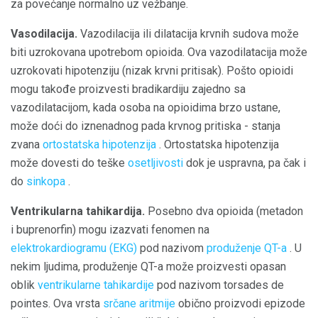
za povećanje normalno uz vežbanje.
Vasodilacija.
Vazodilacija ili dilatacija krvnih sudova može
biti uzrokovana upotrebom opioida. Ova vazodilatacija može
uzrokovati hipotenziju (nizak krvni pritisak). Pošto opioidi
mogu takođe proizvesti bradikardiju zajedno sa
vazodilatacijom, kada osoba na opioidima brzo ustane,
može doći do iznenadnog pada krvnog pritiska - stanja
zvana
ortostatska hipotenzija
. Ortostatska hipotenzija
može dovesti do teške
osetljivosti
dok je uspravna, pa čak i
do
sinkopa
.
Ventrikularna tahikardija.
Posebno dva opioida (metadon
i buprenorfin) mogu izazvati fenomen na
elektrokardiogramu (EKG)
pod nazivom
produženje QT-a
. U
nekim ljudima, produženje QT-a može proizvesti opasan
oblik
ventrikularne tahikardije
pod nazivom torsades de
pointes. Ova vrsta
srčane aritmije
obično proizvodi epizode