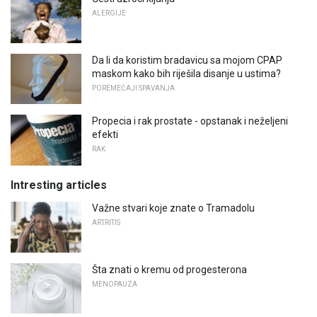
ALERGIJE
Da li da koristim bradavicu sa mojom CPAP
maskom kako bih riješila disanje u ustima?
POREMEĆAJI SPAVANJA
Propecia i rak prostate - opstanak i neželjeni
efekti
RAK
Intresting articles
Važne stvari koje znate o Tramadolu
ARTRITIS
Šta znati o kremu od progesterona
MENOPAUZA