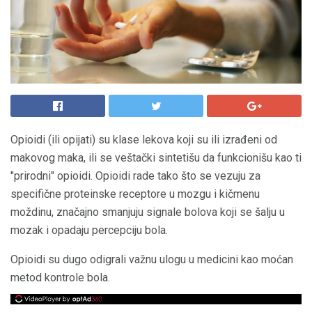
Opioidi (ili opijati) su klase lekova koji su ili izrađeni od
makovog maka, ili se veštački sintetišu da funkcionišu kao ti
"prirodni" opioidi. Opioidi rade tako što se vezuju za
specifične proteinske receptore u mozgu i kičmenu
moždinu, značajno smanjuju signale bolova koji se šalju u
mozak i opadaju percepciju bola.
Opioidi su dugo odigrali važnu ulogu u medicini kao moćan
metod kontrole bola.