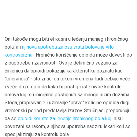
Oni takođe mogu biti efikasni u lečenju manjeg i hroničnog
bola, ali
njihova upotreba za ovu vrstu bolova je vrlo
kontroverzna
. Hronično korišćenje opioida može dovesti do
zloupotrebe i zavisnosti. Ovo je delimično vezano za
činjenicu da opioidi pokazuju karakteristiku poznatu kao
"tolerancija" - što znači da tokom vremena ljudi trebaju veće
i veće doze opioida kako bi postigli iste nivoe kontrole
bolova koji su inicijalno postignuti sa mnogo nižim dozama.
Stoga, propisivanje i uzimanje "prave" količine opioida dugi
vremenski period predstavlja izazov. Stručnjaci preporučuju
da se
opioidi koriste za lečenje hroničnog bola koji
nisu
povezani sa rakom, a njihova upotreba nadziru lekari koji se
specijaliziraju za kontrolu bola.