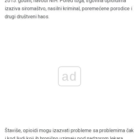
2015. godini, navodi NIH. Pored toga, trgovina opioidima
izaziva siromaštvo, nasilni kriminal, poremećene porodice i
drugi društveni haos.
ad
Štaviše, opioidi mogu izazvati probleme sa problemima čak
i kod ljudi koji ih hronično uzimaju pod nadzorom lekara.