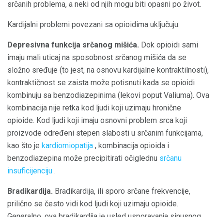
srčanih problema, a neki od njih mogu biti opasni po život.
Kardijalni problemi povezani sa opioidima uključuju:
Depresivna funkcija srčanog mišića.
Dok opioidi sami
imaju mali uticaj na sposobnost srčanog mišića da se
složno sređuje (to jest, na osnovu kardijalne kontraktilnosti),
kontraktičnost se zaista može potisnuti kada se opioidi
kombinuju sa benzodiazepinima (lekovi poput Valiuma). Ova
kombinacija nije retka kod ljudi koji uzimaju hronične
opioide. Kod ljudi koji imaju osnovni problem srca koji
proizvode određeni stepen slabosti u srčanim funkcijama,
kao što je
kardiomiopatija
, kombinacija opioida i
benzodiazepina može precipitirati očiglednu
srčanu
insuficijenciju
.
Bradikardija.
Bradikardija, ili sporo srčane frekvencije,
prilično se često vidi kod ljudi koji uzimaju opioide.
Generalno, ova bradikardija je usled usporavanja sinusnog