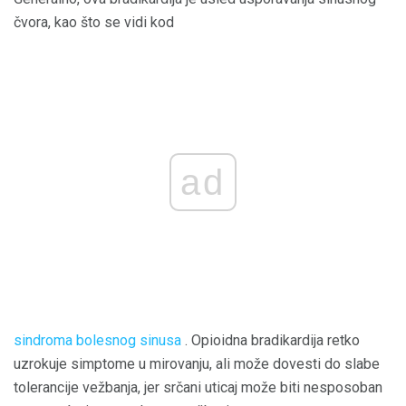
čvora, kao što se vidi kod
ad
sindroma bolesnog sinusa
. Opioidna bradikardija retko
uzrokuje simptome u mirovanju, ali može dovesti do slabe
tolerancije vežbanja, jer srčani uticaj može biti nesposoban