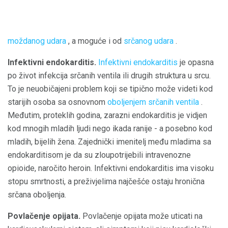
moždanog udara
, a moguće i od
srčanog udara
.
Infektivni endokarditis.
Infektivni endokarditis
je opasna
po život infekcija srčanih ventila ili drugih struktura u srcu.
To je neuobičajeni problem koji se tipično može videti kod
starijih osoba sa osnovnom
oboljenjem srčanih ventila
.
Međutim, proteklih godina, zarazni endokarditis je vidjen
kod mnogih mladih ljudi nego ikada ranije - a posebno kod
mladih, bijelih žena. Zajednički imenitelj među mladima sa
endokarditisom je da su zloupotrijebili intravenozne
opioide, naročito heroin. Infektivni endokarditis ima visoku
stopu smrtnosti, a preživjelima najčešće ostaju hronična
srčana oboljenja.
Povlačenje opijata.
Povlačenje opijata može uticati na