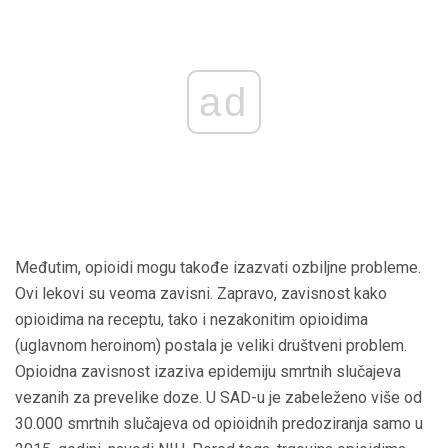
ad
Međutim, opioidi mogu takođe izazvati ozbiljne probleme.
Ovi lekovi su veoma zavisni. Zapravo, zavisnost kako
opioidima na receptu, tako i nezakonitim opioidima
(uglavnom heroinom) postala je veliki društveni problem.
Opioidna zavisnost izaziva epidemiju smrtnih slučajeva
vezanih za prevelike doze. U SAD-u je zabeleženo više od
30.000 smrtnih slučajeva od opioidnih predoziranja samo u