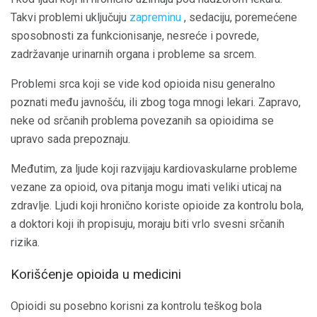
Takvi problemi uključuju
zapreminu
, sedaciju, poremećene
sposobnosti za funkcionisanje, nesreće i povrede,
zadržavanje urinarnih organa i probleme sa srcem.
Problemi srca koji se vide kod opioida nisu generalno
poznati među javnošću, ili zbog toga mnogi lekari. Zapravo,
neke od srčanih problema povezanih sa opioidima se
upravo sada prepoznaju.
Međutim, za ljude koji razvijaju kardiovaskularne probleme
vezane za opioid, ova pitanja mogu imati veliki uticaj na
zdravlje. Ljudi koji hronično koriste opioide za kontrolu bola,
a doktori koji ih propisuju, moraju biti vrlo svesni srčanih
rizika.
Korišćenje opioida u medicini
Opioidi su posebno korisni za kontrolu teškog bola