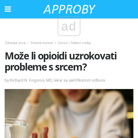
ad
Zdravlje srca
Srčana bolest
Uzroci i faktori rizika
Može li opioidi uzrokovati
probleme s srcem?
by Richard N. Fogoros, MD, lekar sa sertifikatom odbora