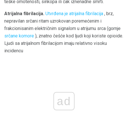
teške omotenosti, sinkopa ili čak iznenadne smrti.
Atrijalna fibrilacija.
Utvrđena je atrijalna fibrilacija
, brz,
nepravilan srčani ritam uzrokovan poremećenim i
frakcionisanim električnim signalom u atrijumu srca (gornje
srčane komore
), znatno češće kod ljudi koji koriste opioide.
Ljudi sa atrijalnom fibrilacijom imaju relativno visoku
incidencu
ad