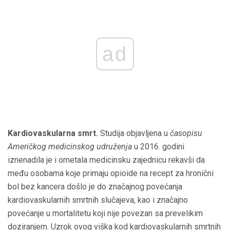
ad
Kardiovaskularna smrt.
Studija objavljena u
časopisu
Američkog medicinskog udruženja
u 2016. godini
iznenadila je i ometala medicinsku zajednicu rekavši da
među osobama koje primaju opioide na recept za hronični
bol bez kancera došlo je do značajnog povećanja
kardiovaskularnih smrtnih slučajeva, kao i značajno
povećanje u mortalitetu koji nije povezan sa prevelikim
doziranjem. Uzrok ovog viška kod kardiovaskularnih smrtnih