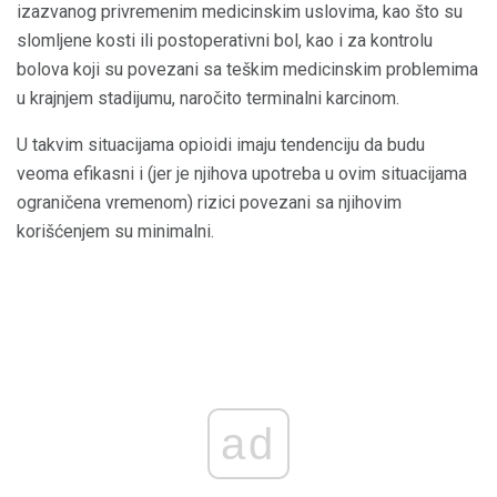
izazvanog privremenim medicinskim uslovima, kao što su
slomljene kosti ili postoperativni bol, kao i za kontrolu
bolova koji su povezani sa teškim medicinskim problemima
u krajnjem stadijumu, naročito terminalni karcinom.
U takvim situacijama opioidi imaju tendenciju da budu
veoma efikasni i (jer je njihova upotreba u ovim situacijama
ograničena vremenom) rizici povezani sa njihovim
korišćenjem su minimalni.
ad