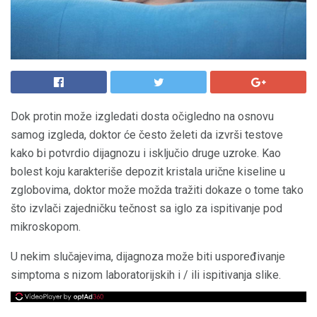
Dok protin može izgledati dosta očigledno na osnovu
samog izgleda, doktor će često želeti da izvrši testove
kako bi potvrdio dijagnozu i isključio druge uzroke. Kao
bolest koju karakteriše depozit kristala urične kiseline u
zglobovima, doktor može možda tražiti dokaze o tome tako
što izvlači zajedničku tečnost sa iglo za ispitivanje pod
mikroskopom.
U nekim slučajevima, dijagnoza može biti uspoređivanje
simptoma s nizom laboratorijskih i / ili ispitivanja slike.