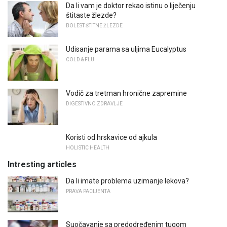
Da li vam je doktor rekao istinu o liječenju
štitaste žlezde?
BOLEST ŠTITNE ŽLEZDE
Udisanje parama sa uljima Eucalyptus
COLD & FLU
Vodič za tretman hronične zapremine
DIGESTIVNO ZDRAVLJE
Koristi od hrskavice od ajkula
HOLISTIC HEALTH
Intresting articles
Da li imate problema uzimanje lekova?
PRAVA PACIJENTA
Suočavanje sa predodređenim tugom