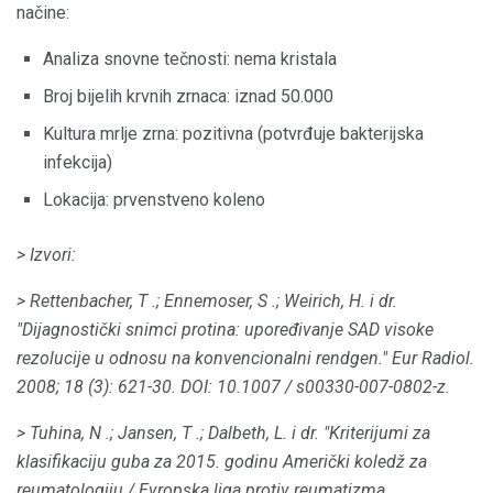
načine:
Analiza snovne tečnosti: nema kristala
Broj bijelih krvnih zrnaca: iznad 50.000
Kultura mrlje zrna: pozitivna (potvrđuje bakterijska
infekcija)
Lokacija: prvenstveno koleno
> Izvori:
> Rettenbacher, T .;
Ennemoser, S .;
Weirich, H. i dr.
"Dijagnostički snimci protina: upoređivanje SAD visoke
rezolucije u odnosu na konvencionalni rendgen."
Eur Radiol.
2008; 18 (3): 621-30.
DOI: 10.1007 / s00330-007-0802-z.
> Tuhina, N .;
Jansen, T .;
Dalbeth, L. i dr.
"Kriterijumi za
klasifikaciju guba za 2015. godinu Američki koledž za
reumatologiju / Evropska liga protiv reumatizma