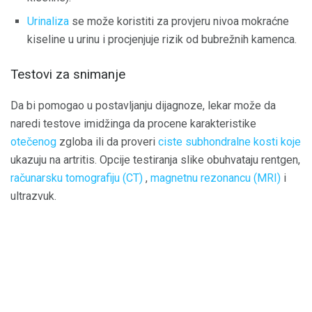
Urinaliza
se može koristiti za provjeru nivoa mokraćne
kiseline u urinu i procjenjuje rizik od bubrežnih kamenca.
Testovi za snimanje
Da bi pomogao u postavljanju dijagnoze, lekar može da
naredi testove imidžinga da procene karakteristike
otečenog
zgloba ili da proveri
ciste subhondralne kosti koje
ukazuju na artritis. Opcije testiranja slike obuhvataju rentgen,
računarsku tomografiju (CT)
,
magnetnu rezonancu (MRI)
i
ultrazvuk.