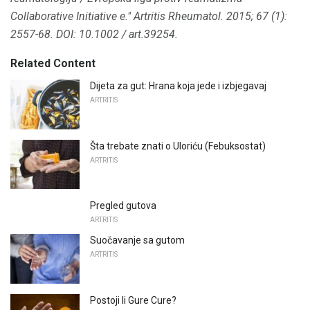
Collaborative Initiative e."
Artritis Rheumatol.
2015;
67 (1):
2557-68.
DOI: 10.1002 / art.39254.
Related Content
Dijeta za gut: Hrana koja jede i izbjegavaj
ARTRITIS
Šta trebate znati o Uloriću (Febuksostat)
ARTRITIS
Pregled gutova
ARTRITIS
Suočavanje sa gutom
ARTRITIS
Postoji li Gure Cure?