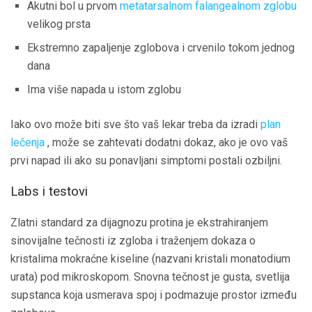
Akutni bol u prvom
metatarsalnom falangealnom zglobu
velikog prsta
Ekstremno zapaljenje zglobova i crvenilo tokom jednog
dana
Ima više napada u istom zglobu
Iako ovo može biti sve što vaš lekar treba da izradi
plan
lečenja
, može se zahtevati dodatni dokaz, ako je ovo vaš
prvi napad ili ako su ponavljani simptomi postali ozbiljni.
Labs i testovi
Zlatni standard za dijagnozu protina je ekstrahiranjem
sinovijalne tečnosti iz zgloba i traženjem dokaza o
kristalima mokraćne kiseline (nazvani kristali monatodium
urata) pod mikroskopom. Snovna tečnost je gusta, svetlija
supstanca koja usmerava spoj i podmazuje prostor između