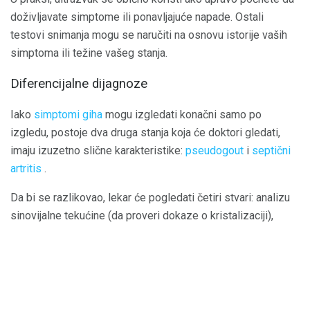
doživljavate simptome ili ponavljajuće napade. Ostali
testovi snimanja mogu se naručiti na osnovu istorije vaših
simptoma ili težine vašeg stanja.
Diferencijalne dijagnoze
Iako
simptomi giha
mogu izgledati konačni samo po
izgledu, postoje dva druga stanja koja će doktori gledati,
imaju izuzetno slične karakteristike:
pseudogout
i
septični
artritis
.
Da bi se razlikovao, lekar će pogledati četiri stvari: analizu
sinovijalne tekućine (da proveri dokaze o kristalizaciji),