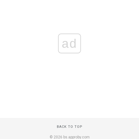
ad
BACK TO TOP
© 2026 bs.approby.com