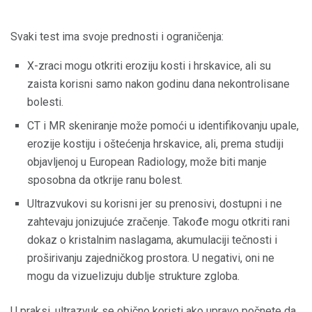
Svaki test ima svoje prednosti i ograničenja:
X-zraci mogu otkriti eroziju kosti i hrskavice, ali su
zaista korisni samo nakon godinu dana nekontrolisane
bolesti.
CT i MR skeniranje može pomoći u identifikovanju upale,
erozije kostiju i oštećenja hrskavice, ali, prema studiji
objavljenoj u European Radiology, može biti manje
sposobna da otkrije ranu bolest.
Ultrazvukovi su korisni jer su prenosivi, dostupni i ne
zahtevaju jonizujuće zračenje. Takođe mogu otkriti rani
dokaz o kristalnim naslagama, akumulaciji tečnosti i
proširivanju zajedničkog prostora. U negativi, oni ne
mogu da vizuelizuju dublje strukture zgloba.
U praksi, ultrazvuk se obično koristi ako upravo počnete da