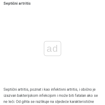
Septični artritis
ad
Septični artritis, poznat i kao infektivni artritis, i obično je
izazvan bakterijskom infekcijom i može biti fatalan ako se
ne leči. Od gihta se razlikuje na sljedeće karakteristične