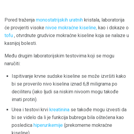
Pored traženja
monostatrijskih uratnih
kristala, laboratorija
će provjeriti visoke
nivoe mokraćne kiseline,
kao i dokaze o
tofu
, otvrdnute grudvice mokraćne kiseline koja se nalaze u
kasnijoj bolesti.
Među drugim laboratorijskim testovima koji se mogu
naručiti:
Ispitivanje krvne sudske kiseline se može izvršiti kako
bi se proverilo nivo kiselina iznad 6,8 ​​miligrama po
deciliteru (iako ljudi sa niskim nivoom mogu takođe
imati protin).
Urea i testovi krvi
kreatinina
se takođe mogu izvesti da
bi se videlo da li je funkcija bubrega bila oštećena kao
posledica
hiperurikemije
(prekomerne mokraćne
kiseline).