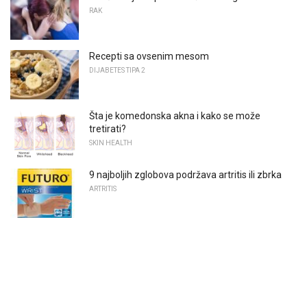
RAK
Recepti sa ovsenim mesom
DIJABETES TIPA 2
Šta je komedonska akna i kako se može
tretirati?
SKIN HEALTH
9 najboljih zglobova podržava artritis ili zbrka
ARTRITIS