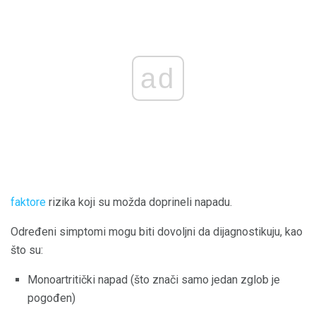
ad
faktore
rizika koji su možda doprineli napadu.
Određeni simptomi mogu biti dovoljni da dijagnostikuju, kao
što su:
Monoartritički napad (što znači samo jedan zglob je
pogođen)