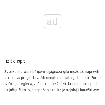
ad
Fizički ispit
U velikom broju slučajeva, dijagnoza gita može se napraviti
na osnovu pregleda vaših simptoma i istorije bolesti. Pored
fizičkog pregleda, vaš doktor će želeti da ima opis napada
(uključujući kako je započeo i koliko je trajalo) i istražiti sve