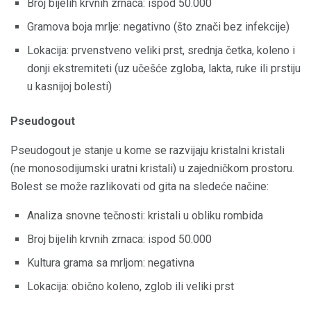
Broj bijelih krvnih zrnaca: ispod 50.000
Gramova boja mrlje: negativno (što znači bez infekcije)
Lokacija: prvenstveno veliki prst, srednja četka, koleno i
donji ekstremiteti (uz učešće zgloba, lakta, ruke ili prstiju
u kasnijoj bolesti)
Pseudogout
Pseudogout je stanje u kome se razvijaju kristalni kristali
(ne monosodijumski uratni kristali) u zajedničkom prostoru.
Bolest se može razlikovati od gita na sledeće načine:
Analiza snovne tečnosti: kristali u obliku rombida
Broj bijelih krvnih zrnaca: ispod 50.000
Kultura grama sa mrljom: negativna
Lokacija: obično koleno, zglob ili veliki prst