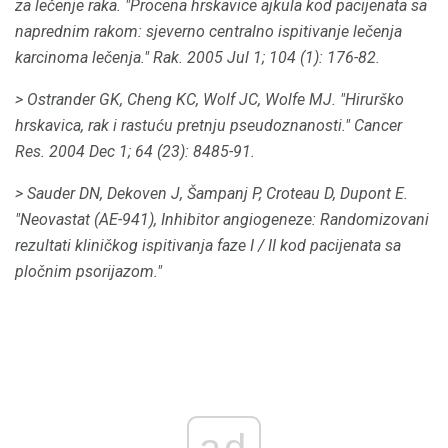
za lečenje raka.
"Procena hrskavice ajkula kod pacijenata sa
naprednim rakom: sjeverno centralno ispitivanje lečenja
karcinoma lečenja."
Rak.
2005 Jul 1; 104 (1): 176-82.
> Ostrander GK, Cheng KC, Wolf JC, Wolfe MJ.
"Hirurško
hrskavica, rak i rastuću pretnju pseudoznanosti."
Cancer
Res.
2004 Dec 1; 64 (23): 8485-91.
> Sauder DN, Dekoven J, Šampanj P, Croteau D, Dupont E.
"Neovastat (AE-941), Inhibitor angiogeneze: Randomizovani
rezultati kliničkog ispitivanja faze I / II kod pacijenata sa
pločnim psorijazom."
ad