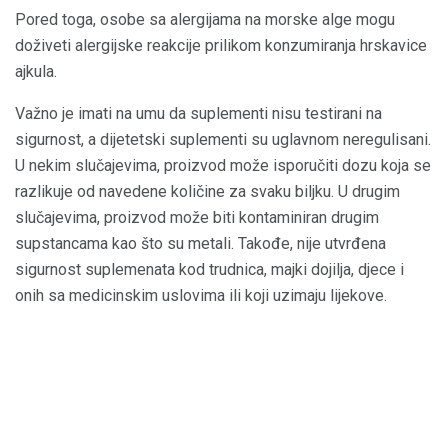
Pored toga, osobe sa alergijama na morske alge mogu
doživeti alergijske reakcije prilikom konzumiranja hrskavice
ajkula.
Važno je imati na umu da suplementi nisu testirani na
sigurnost, a dijetetski suplementi su uglavnom neregulisani.
U nekim slučajevima, proizvod može isporučiti dozu koja se
razlikuje od navedene količine za svaku biljku. U drugim
slučajevima, proizvod može biti kontaminiran drugim
supstancama kao što su metali. Takođe, nije utvrđena
sigurnost suplemenata kod trudnica, majki dojilja, djece i
onih sa medicinskim uslovima ili koji uzimaju lijekove.