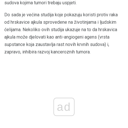
sudova kojima tumori trebaju uspjeti.
Do sada je većina studija koje pokazuju koristi protiv raka
od hrskavice ajkula sprovedene na životinjama i ljudskim
ćelijama. Nekoliko ovih studija ukazuje na to da hrskavica
ajkula može djelovati kao anti-angiogeni agens (vrsta
supstance koja zaustavlja rast novih krvnih sudova) i,
zapravo, inhibira razvoj kanceroznih tumora.
ad