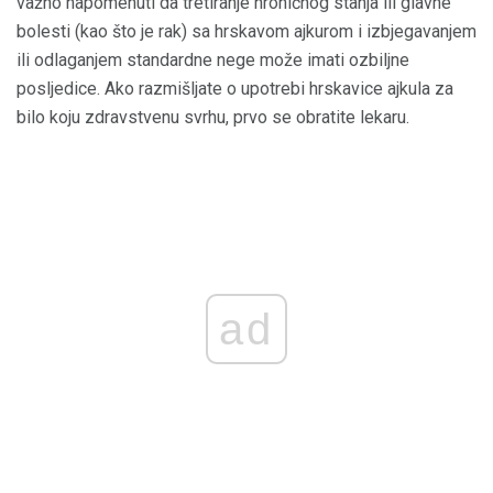
važno napomenuti da tretiranje hroničnog stanja ili glavne
bolesti (kao što je rak) sa hrskavom ajkurom i izbjegavanjem
ili odlaganjem standardne nege može imati ozbiljne
posljedice. Ako razmišljate o upotrebi hrskavice ajkula za
bilo koju zdravstvenu svrhu, prvo se obratite lekaru.
ad