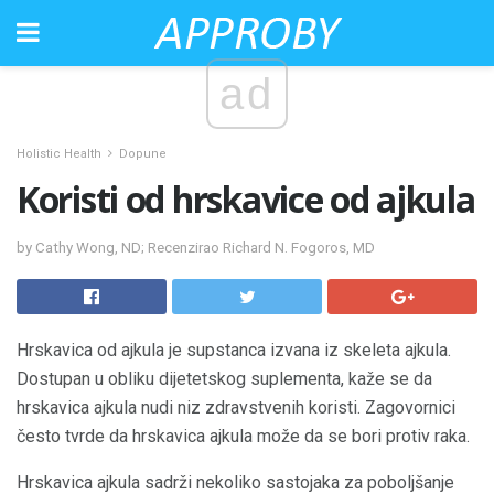
ad
Holistic Health
Dopune
Koristi od hrskavice od ajkula
by Cathy Wong, ND; Recenzirao Richard N. Fogoros, MD
Hrskavica od ajkula je supstanca izvana iz skeleta ajkula.
Dostupan u obliku dijetetskog suplementa, kaže se da
hrskavica ajkula nudi niz zdravstvenih koristi. Zagovornici
često tvrde da hrskavica ajkula može da se bori protiv raka.
Hrskavica ajkula sadrži nekoliko sastojaka za poboljšanje