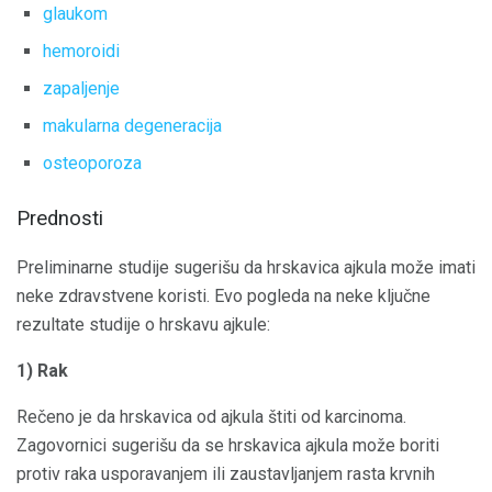
glaukom
hemoroidi
zapaljenje
makularna degeneracija
osteoporoza
Prednosti
Preliminarne studije sugerišu da hrskavica ajkula može imati
neke zdravstvene koristi. Evo pogleda na neke ključne
rezultate studije o hrskavu ajkule:
1) Rak
Rečeno je da hrskavica od ajkula štiti od karcinoma.
Zagovornici sugerišu da se hrskavica ajkula može boriti
protiv raka usporavanjem ili zaustavljanjem rasta krvnih