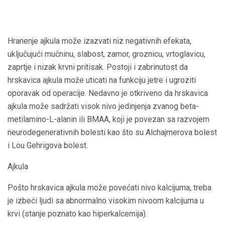
Hranenje ajkula može izazvati niz negativnih efekata,
uključujući mučninu, slabost, zamor, groznicu, vrtoglavicu,
zaprtje i nizak krvni pritisak. Postoji i zabrinutost da
hrskavica ajkula može uticati na funkciju jetre i ugroziti
oporavak od operacije. Nedavno je otkriveno da hrskavica
ajkula može sadržati visok nivo jedinjenja zvanog beta-
metilamino-L-alanin ili BMAA, koji je povezan sa razvojem
neurodegenerativnih bolesti kao što su Alchajmerova bolest
i Lou Gehrigova bolest.
Ajkula
Pošto hrskavica ajkula može povećati nivo kalcijuma, treba
je izbeći ljudi sa abnormalno visokim nivoom kalcijuma u
krvi (stanje poznato kao hiperkalcemija).