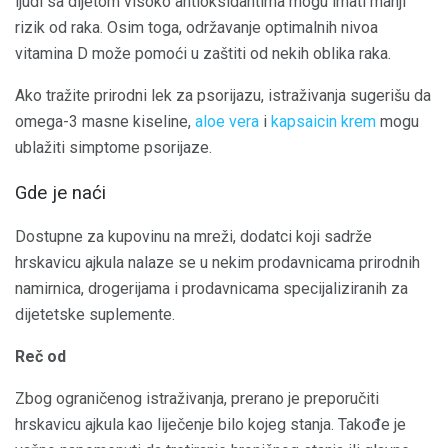
ljudi sa dijetom visoko antioksidantima mogu imati manji
rizik od raka. Osim toga, održavanje optimalnih nivoa
vitamina D može pomoći u zaštiti od nekih oblika raka.
Ako tražite prirodni lek za psorijazu, istraživanja sugerišu da
omega-3 masne kiseline,
aloe vera
i
kapsaicin krem
mogu
ublažiti simptome psorijaze.
Gde je naći
Dostupne za kupovinu na mreži, dodatci koji sadrže
hrskavicu ajkula nalaze se u nekim prodavnicama prirodnih
namirnica, drogerijama i prodavnicama specijaliziranih za
dijetetske suplemente.
Reč od
Zbog ograničenog istraživanja, prerano je preporučiti
hrskavicu ajkula kao liječenje bilo kojeg stanja. Takođe je