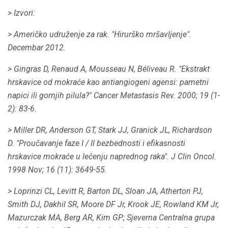
> Izvori:
> Američko udruženje za rak.
"Hirurško mršavljenje".
Decembar 2012.
> Gingras D, Renaud A, Mousseau N, Béliveau R. "Ekstrakt
hrskavice od mokraće kao antiangiogeni agensi: pametni
napici ili gornjih pilula?"
Cancer Metastasis Rev. 2000; 19 (1-
2): 83-6.
> Miller DR, Anderson GT, Stark JJ, Granick JL, Richardson
D. "Proučavanje faze I / II bezbednosti i efikasnosti
hrskavice mokraće u lečenju naprednog raka".
J Clin Oncol.
1998 Nov; 16 (11): 3649-55.
> Loprinzi CL, Levitt R, Barton DL, Sloan JA, Atherton PJ,
Smith DJ, Dakhil SR, Moore DF Jr, Krook JE, Rowland KM Jr,
Mazurczak MA, Berg AR, Kim GP;
Sjeverna Centralna grupa