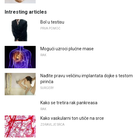
Intresting articles
Bol u testisu
PRVA POMOĆ
Mogući uzroci plućne mase
RAK
Nađite pravu veličinu implantata dojke s testom
pirinča
SURGERY
Kako se tretira rak pankreasa
RAK
Kako vaskularni ton utiče na srce
ZDRAVLJE SRCA