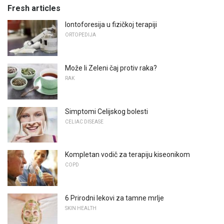
Fresh articles
Iontoforesija u fizičkoj terapiji
ORTOPEDIJA
Može li Zeleni čaj protiv raka?
RAK
Simptomi Celijskog bolesti
CELIAC DISEASE
Kompletan vodič za terapiju kiseonikom
COPD
6 Prirodni lekovi za tamne mrlje
SKIN HEALTH