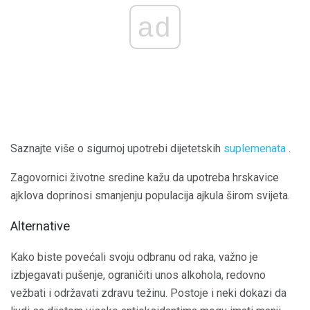
ad
Saznajte više o sigurnoj upotrebi dijetetskih
suplemenata
.
Zagovornici životne sredine kažu da upotreba hrskavice
ajklova doprinosi smanjenju populacija ajkula širom svijeta.
Alternative
Kako biste povećali svoju odbranu od raka, važno je
izbjegavati pušenje, ograničiti unos alkohola, redovno
vežbati i održavati zdravu težinu. Postoje i neki dokazi da