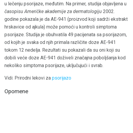
u lečenju psorijaze, međutim. Na primer, studija objavljena u
časopisu Američke akademije za dermatologiju
2002.
godine pokazala je da AE-941 (proizvod koji sadrži ekstrakt
hrskavice od ajkula) može pomoći u kontroli simptoma
psorijaze. Studija je obuhvatila 49 pacijenata sa psorijazom,
od kojih je svaka od njih primala različite doze AE-941
tokom 12 nedelja. Rezultati su pokazali da su oni koji su
dobili veće doze AE-941 doživeli značajna poboljšanja kod
nekoliko simptoma psorijaze, uključujući i svrab.
Vidi: Prirodni lekovi za
psorijazo
Opomene