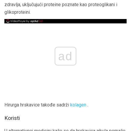
zdravlja, uključujući proteine ​​poznate kao proteoglikani i
glikoproteini.
ad
Hirurga hrskavice takođe sadrži
kolagen
.
Koristi
U alternativnoj medicini kaže se da hrskavica ajkula pomaže