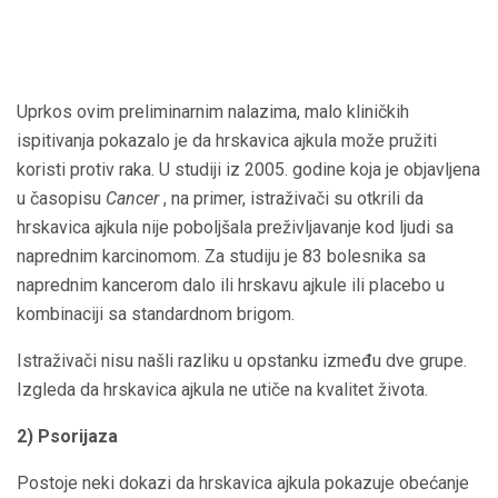
Uprkos ovim preliminarnim nalazima, malo kliničkih
ispitivanja pokazalo je da hrskavica ajkula može pružiti
koristi protiv raka. U studiji iz 2005. godine koja je objavljena
u časopisu
Cancer
, na primer, istraživači su otkrili da
hrskavica ajkula nije poboljšala preživljavanje kod ljudi sa
naprednim karcinomom. Za studiju je 83 bolesnika sa
naprednim kancerom dalo ili hrskavu ajkule ili placebo u
kombinaciji sa standardnom brigom.
Istraživači nisu našli razliku u opstanku između dve grupe.
Izgleda da hrskavica ajkula ne utiče na kvalitet života.
2) Psorijaza
Postoje neki dokazi da hrskavica ajkula pokazuje obećanje