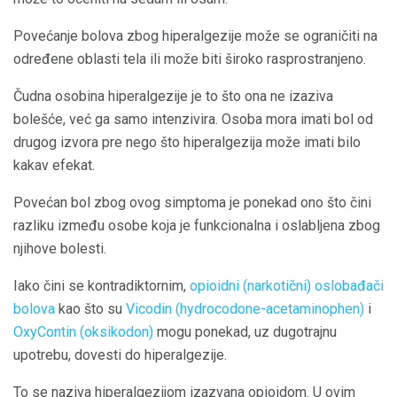
Povećanje bolova zbog hiperalgezije može se ograničiti na
određene oblasti tela ili može biti široko rasprostranjeno.
Čudna osobina hiperalgezije je to što ona ne izaziva
bolešće, već ga samo intenzivira. Osoba mora imati bol od
drugog izvora pre nego što hiperalgezija može imati bilo
kakav efekat.
Povećan bol zbog ovog simptoma je ponekad ono što čini
razliku između osobe koja je funkcionalna i oslabljena zbog
njihove bolesti.
Iako čini se kontradiktornim,
opioidni (narkotični) oslobađači
bolova
kao što su
Vicodin (hydrocodone-acetaminophen)
i
OxyContin (oksikodon)
mogu ponekad, uz dugotrajnu
upotrebu, dovesti do hiperalgezije.
To se naziva hiperalgezijom izazvana opioidom. U ovim