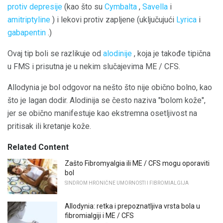
protiv depresije
(kao što su
Cymbalta
,
Savella
i
amitriptyline
) i lekovi protiv zapljene (uključujući
Lyrica
i
gabapentin
.)
Ovaj tip boli se razlikuje od
alodinije
, koja je takođe tipična
u FMS i prisutna je u nekim slučajevima ME / CFS.
Allodynia je bol odgovor na nešto što nije obično bolno, kao
što je lagan dodir. Alodinija se često naziva "bolom kože",
jer se obično manifestuje kao ekstremna osetljivost na
pritisak ili kretanje kože.
Related Content
Zašto Fibromyalgia ili ME / CFS mogu oporaviti
bol
SINDROM HRONIČNE UMORNOSTI I FIBROMIALGIJA
Allodynia: retka i prepoznatljiva vrsta bola u
fibromialgiji i ME / CFS