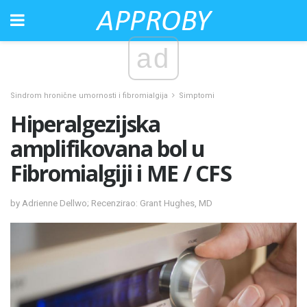
ad
Sindrom hronične umornosti i fibromialgija
Simptomi
Hiperalgezijska
amplifikovana bol u
Fibromialgiji i ME / CFS
by Adrienne Dellwo; Recenzirao: Grant Hughes, MD