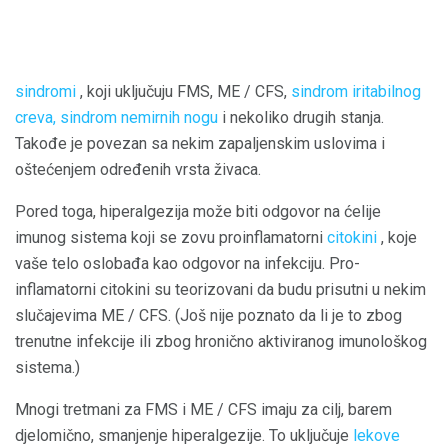
sindromi
, koji uključuju FMS, ME / CFS,
sindrom iritabilnog
creva, sindrom
nemirnih nogu
i nekoliko drugih stanja.
Takođe je povezan sa nekim zapaljenskim uslovima i
oštećenjem određenih vrsta živaca.
Pored toga, hiperalgezija može biti odgovor na ćelije
imunog sistema koji se zovu proinflamatorni
citokini
, koje
vaše telo oslobađa kao odgovor na infekciju. Pro-
inflamatorni citokini su teorizovani da budu prisutni u nekim
slučajevima ME / CFS. (Još nije poznato da li je to zbog
trenutne infekcije ili zbog hronično aktiviranog imunološkog
sistema.)
Mnogi tretmani za FMS i ME / CFS imaju za cilj, barem
djelomično, smanjenje hiperalgezije. To uključuje
lekove