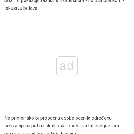
bez. To pokazuje razliku u fiziološkom - ne psihološkom -
iskustvu bolova.
ad
Na primer, ako bi prosečna osoba ocenila određenu
senzaciju na pet na skali bola, osoba sa hiperalgezijom
može to oceniti na sedam ili osam.