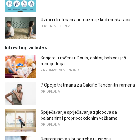
Uzroci i tretmani anorgazmije kod muškaraca
SEKSUALNO ZDRAVLJE
Intresting articles
Karijere u rođenju: Doula, doktor, babica i još
mnogo toga
ZA ZDRAVSTVENE RADNIKE
7 Opcije tretmana za Calcific Tendonitis ramena
ORTOPEDIJA
Sprječavanje sprječavanja zglobova sa
balansnim i propriocekcionim vežbama
ORTOPEDIJA
Neurontinova zloupotreba u usponu