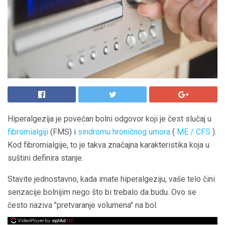
Hiperalgezija je povećan bolni odgovor koji je čest slučaj u
fibromialgiji
(FMS) i
sindromu hroničnog umora
(
ME / CFS
).
Kod fibromialgije, to je takva značajna karakteristika koja u
suštini definira stanje.
Stavite jednostavno, kada imate hiperalgeziju, vaše telo čini
senzacije bolnijim nego što bi trebalo da budu. Ovo se
često naziva "pretvaranje volumena" na bol.