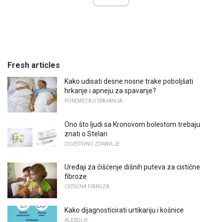
Fresh articles
Kako udisati desne nosne trake poboljšati
hrkanje i apneju za spavanje?
POREMEĆAJI SPAVANJA
Ono što ljudi sa Kronovom bolestom trebaju
znati o Stelari
DIGESTIVNO ZDRAVLJE
Uređaji za čišćenje dišnih puteva za cistične
fibroze
CISTIČNA FIBROZA
Kako dijagnosticirati urtikariju i košnice
ALERGIJE