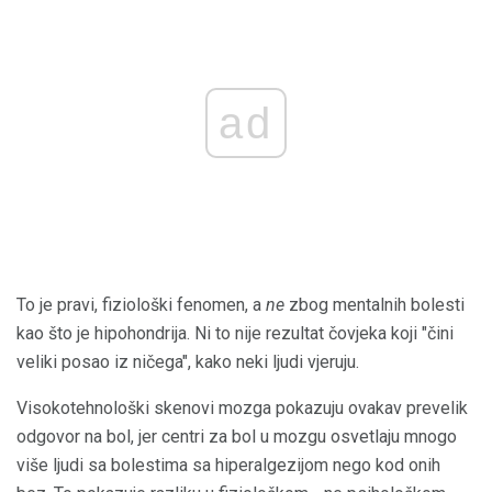
ad
To je pravi, fiziološki fenomen, a
ne
zbog mentalnih bolesti
kao što je hipohondrija. Ni to nije rezultat čovjeka koji "čini
veliki posao iz ničega", kako neki ljudi vjeruju.
Visokotehnološki skenovi mozga pokazuju ovakav prevelik
odgovor na bol, jer centri za bol u mozgu osvetlaju mnogo
više ljudi sa bolestima sa hiperalgezijom nego kod onih