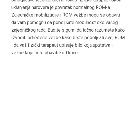
uklanjanja hardvera je povratak normalnog ROM-a.
Zajedničke mobilizacije i ROM vežbe mogu se obaviti
da vam pomognu da poboljšate mobilnost oko vašeg
zajedničkog rada. Budite sigurni da tačno razumete kako
izvoditi određene vežbe kako biste poboljšali svoj ROM,
i da vaš fizički terapeut upisuje bilo koja uputstva i
vežbe koje ćete obaviti kod kuće.