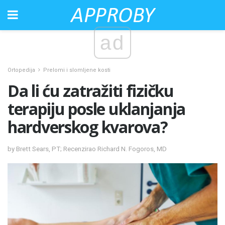
ad
Ortopedija
Prelomi i slomljene kosti
Da li ću zatražiti fizičku
terapiju posle uklanjanja
hardverskog kvarova?
by Brett Sears, PT; Recenzirao Richard N. Fogoros, MD