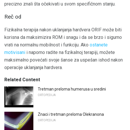
precizno znali šta očekivati ​​u svom specifičnom stanju.
Reč od
Fizikalna terapija nakon uklanjanja hardvera ORIF može biti
korisna da maksimizira ROM i snagu i da se brzo i sigurno
vrati na normalnu mobilnost i funkciju. Ako
ostanete
motivisani
i naporno radite na fizikalnoj terapiji, možete
maksimalno povećati svoje šanse za uspešan ishod nakon
operacije uklanjanja hardvera.
Related Content
Tretman preloma humerusa u sredini
ORTOPEDIJA
Znaci i tretman preloma Olekranona
ORTOPEDIJA