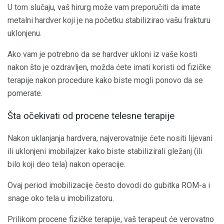
U tom slučaju, vaš hirurg može vam preporučiti da imate
metalni hardver koji je na početku stabilizirao vašu frakturu
uklonjenu.
Ako vam je potrebno da se hardver ukloni iz vaše kosti
nakon što je ozdravljen, možda ćete imati koristi od fizičke
terapije nakon procedure kako biste mogli ponovo da se
pomerate.
Šta očekivati ​​od procene telesne terapije
Nakon uklanjanja hardvera, najverovatnije ćete nositi lijevani
ili uklonjeni imobilajzer kako biste stabilizirali gležanj (ili
bilo koji deo tela) nakon operacije.
Ovaj period imobilizacije često dovodi do gubitka ROM-a i
snage oko tela u imobilizatoru.
Prilikom procene fizičke terapije, vaš terapeut će verovatno