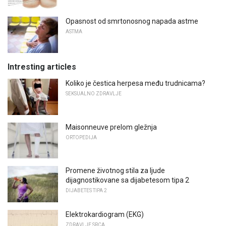
Opasnost od smrtonosnog napada astme
ASTMA
Intresting articles
Koliko je čestica herpesa među trudnicama?
SEKSUALNO ZDRAVLJE
Maisonneuve prelom gležnja
ORTOPEDIJA
Promene životnog stila za ljude
dijagnostikovane sa dijabetesom tipa 2
DIJABETES TIPA 2
Elektrokardiogram (EKG)
ZDRAVLJE SRCA