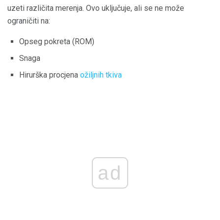
uzeti različita merenja. Ovo uključuje, ali se ne može
ograničiti na:
Opseg pokreta (ROM)
Snaga
Hirurška procjena
ožiljnih tkiva
ad