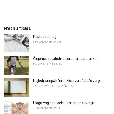
Fresh articles
Postati roditelj
SEKSUALNO ZDRAVLJE
Činjenice i statistike cerebralne paralize
MOZAK I NERVNI SISTEM
Najbolji simpatični pokloni za ožalošćivanje
ZABRINJAVANJE KRAJA ŽIVOTA
Uloga vagine u seksu i razmnožavanju
SEKSUALNO ZDRAVLJE