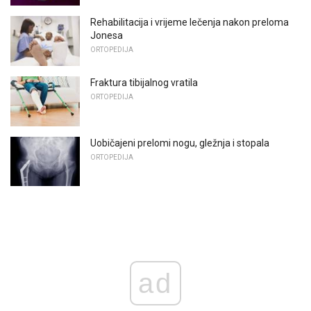
Rehabilitacija i vrijeme lečenja nakon preloma
Jonesa
ORTOPEDIJA
Fraktura tibijalnog vratila
ORTOPEDIJA
Uobičajeni prelomi nogu, gležnja i stopala
ORTOPEDIJA
ad