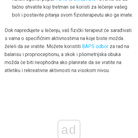
tačno shvatite koji tretman se koristi za lečenje vašeg
boli i postavite pitanja svom fizioterapeutu ako ga imate.
Dok napredujete u lečenju, vaš fizički terapeut će sarađivati ​​
s vama o specifičnim aktivnostima na koje biste možda
želeli da se vratite. Možete koristiti
BAPS odbor
za rad na
balansu i proprioceptionu, a skok i pliometrijska obuka
možda će biti neophodna ako planirate da se vratite na
atletiku i rekreativne aktivnosti na visokom nivou.
ad