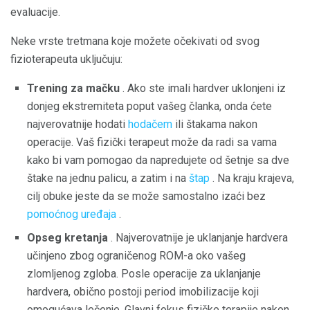
evaluacije.
Neke vrste tretmana koje možete očekivati ​​od svog
fizioterapeuta uključuju:
Trening za mačku
. Ako ste imali hardver uklonjeni iz
donjeg ekstremiteta poput vašeg članka, onda ćete
najverovatnije hodati
hodačem
ili štakama nakon
operacije. Vaš fizički terapeut može da radi sa vama
kako bi vam pomogao da napredujete od šetnje sa dve
štake na jednu palicu, a zatim i na
štap
. Na kraju krajeva,
cilj obuke jeste da se može samostalno izaći bez
pomoćnog uređaja
.
Opseg kretanja
. Najverovatnije je uklanjanje hardvera
učinjeno zbog ograničenog ROM-a oko vašeg
zlomljenog zgloba. Posle operacije za uklanjanje
hardvera, obično postoji period imobilizacije koji
omogućava lečenje. Glavni fokus fizičke terapije nakon