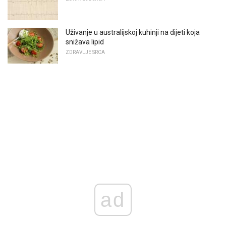
Uživanje u australijskoj kuhinji na dijeti koja
snižava lipid
ZDRAVLJE SRCA
ad