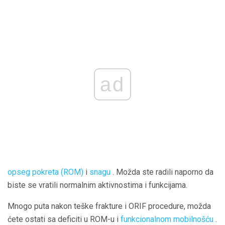
ad
opseg pokreta (ROM)
i
snagu
. Možda ste radili naporno da
biste se vratili normalnim aktivnostima i funkcijama.
Mnogo puta nakon teške frakture i ORIF procedure, možda
ćete ostati sa deficiti u ROM-u i
funkcionalnom mobilnošću
.