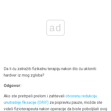
ad
Da li ću zatražiti fizikalnu terapiju nakon što ću ukloniti
hardver iz mog zgloba?
Odgovor:
Ako ste pretrpeli prelom i zahtevali
otvorenu redukciju
unutrašnje fiksacije (ORIF)
za popravku pauze, možda ste
videli fizioterapeuta nakon operacije da biste poboljšali svoj