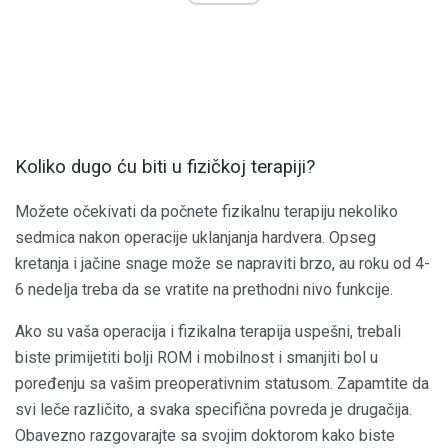
Koliko dugo ću biti u fizičkoj terapiji?
Možete očekivati ​​da počnete fizikalnu terapiju nekoliko
sedmica nakon operacije uklanjanja hardvera. Opseg
kretanja i jačine snage može se napraviti brzo, au roku od 4-
6 nedelja treba da se vratite na prethodni nivo funkcije.
Ako su vaša operacija i fizikalna terapija uspešni, trebali
biste primijetiti bolji ROM i mobilnost i smanjiti bol u
poređenju sa vašim preoperativnim statusom. Zapamtite da
svi leče različito, a svaka specifična povreda je drugačija.
Obavezno razgovarajte sa svojim doktorom kako biste