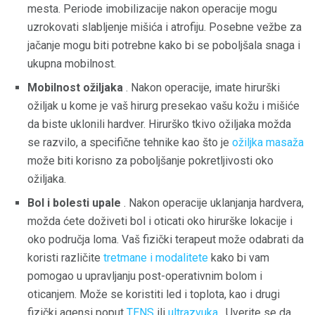
mesta. Periode imobilizacije nakon operacije mogu
uzrokovati slabljenje mišića i atrofiju. Posebne vežbe za
jačanje mogu biti potrebne kako bi se poboljšala snaga i
ukupna mobilnost.
Mobilnost ožiljaka
. Nakon operacije, imate hirurški
ožiljak u kome je vaš hirurg presekao vašu kožu i mišiće
da biste uklonili hardver. Hirurško tkivo ožiljaka možda
se razvilo, a specifične tehnike kao što je
ožiljka masaža
može biti korisno za poboljšanje pokretljivosti oko
ožiljaka.
Bol i bolesti upale
. Nakon operacije uklanjanja hardvera,
možda ćete doživeti bol i oticati oko hirurške lokacije i
oko područja loma. Vaš fizički terapeut može odabrati da
koristi različite
tretmane i modalitete
kako bi vam
pomogao u upravljanju post-operativnim bolom i
oticanjem. Može se koristiti led i toplota, kao i drugi
fizički agensi poput
TENS
ili
ultrazvuka
. Uverite se da