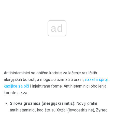
ad
Antihistaminici se obično koriste za lečenje različitih
alergijskih bolesti, a mogu se uzimati u oralni,
nazalni sprej
,
kapljice za oči
i injektirane forme. Antihistaminici oboljenja
koriste se za:
Sirova groznica (alergijski rinitis):
Noviji oralni
antihistaminici, kao što su Xyzal (levocetirizine), Zyrtec