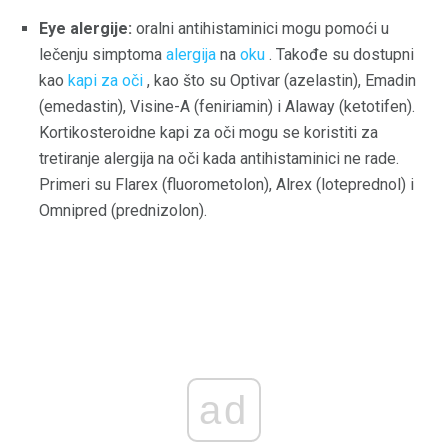
Eye alergije:
oralni antihistaminici mogu pomoći u
lečenju simptoma
alergija
na
oku
. Takođe su dostupni
kao
kapi za oči
, kao što su Optivar (azelastin), Emadin
(emedastin), Visine-A (feniriamin) i Alaway (ketotifen).
Kortikosteroidne kapi za oči mogu se koristiti za
tretiranje alergija na oči kada antihistaminici ne rade.
Primeri su Flarex (fluorometolon), Alrex (loteprednol) i
Omnipred (prednizolon).
ad