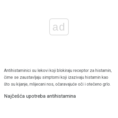
ad
Antihistaminici su lekovi koji blokiraju receptor za histamin,
čime se zaustavljaju simptomi koji izazivaju histamin kao
što su kijanje, mlijecani nos, očaravajuće oči i otečeno grlo.
Najčešća upotreba antihistamina