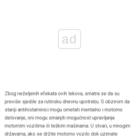
ad
Zbog neželjenih efekata ovih lekova, smatra se da su
previše sjedile za rutinsku dnevnu upotrebu. S obzirom da
stariji antihistaminici mogu ometati mentalno i motorno
delovanje, oni mogu smanjiti mogućnost upravljanja
motornim vozilima ili teškim mašinama. U stvari, u mnogim
državama, ako se držite motorno vozilo dok uzimate