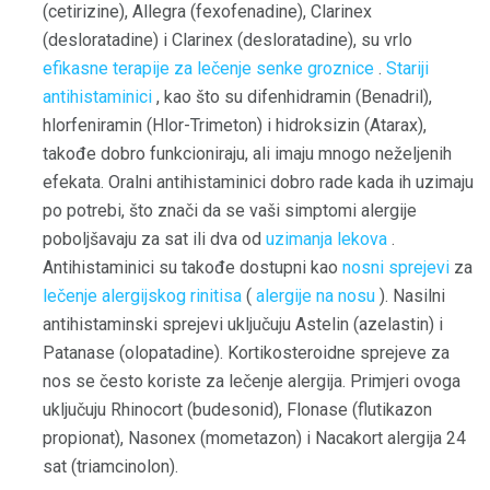
(cetirizine), Allegra (fexofenadine), Clarinex
(desloratadine) i Clarinex (desloratadine), su vrlo
efikasne terapije za lečenje senke groznice
.
Stariji
antihistaminici
, kao što su difenhidramin (Benadril),
hlorfeniramin (Hlor-Trimeton) i hidroksizin (Atarax),
takođe dobro funkcioniraju, ali imaju mnogo neželjenih
efekata. Oralni antihistaminici dobro rade kada ih uzimaju
po potrebi, što znači da se vaši simptomi alergije
poboljšavaju za sat ili dva od
uzimanja lekova
.
Antihistaminici su takođe dostupni kao
nosni sprejevi
za
lečenje alergijskog rinitisa
(
alergije na nosu
). Nasilni
antihistaminski sprejevi uključuju Astelin (azelastin) i
Patanase (olopatadine). Kortikosteroidne sprejeve za
nos se često koriste za lečenje alergija. Primjeri ovoga
uključuju Rhinocort (budesonid), Flonase (flutikazon
propionat), Nasonex (mometazon) i Nacakort alergija 24
sat (triamcinolon).