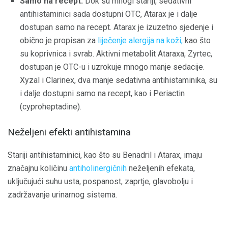
Samo na recept:
Dok su mnogi stariji, sedativni
antihistaminici sada dostupni OTC, Atarax je i dalje
dostupan samo na recept. Atarax je izuzetno sjedenje i
obično je propisan za
liječenje alergija na koži,
kao što
su koprivnica i svrab. Aktivni metabolit Ataraxa, Zyrtec,
dostupan je OTC-u i uzrokuje mnogo manje sedacije.
Xyzal i Clarinex, dva manje sedativna antihistaminika, su
i dalje dostupni samo na recept, kao i Periactin
(cyproheptadine).
Neželjeni efekti antihistamina
Stariji antihistaminici, kao što su Benadril i Atarax, imaju
značajnu količinu
antiholinergičnih
neželjenih efekata,
uključujući suhu usta, pospanost, zaprtje, glavobolju i
zadržavanje urinarnog sistema.