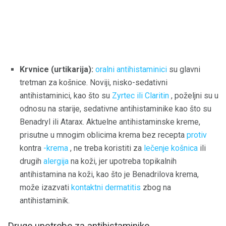
Krvnice (urtikarija):
oralni antihistaminici
su glavni
tretman za košnice. Noviji, nisko-sedativni
antihistaminici, kao što su
Zyrtec ili Claritin
, poželjni su u
odnosu na starije, sedativne antihistaminike kao što su
Benadryl ili Atarax. Aktuelne antihistaminske kreme,
prisutne u mnogim oblicima krema bez recepta
protiv
kontra
-krema
, ne treba koristiti za
lečenje košnica
ili
drugih
alergija
na koži, jer upotreba topikalnih
antihistamina na koži, kao što je Benadrilova krema,
može izazvati
kontaktni dermatitis
zbog na
antihistaminik.
Druge upotrebe za antihistaminike