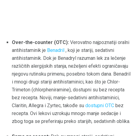
Over-the-counter (OTC):
Verovatno najpoznatiji oralni
antihistaminik je
Benadril
, koji je stariji, sedativni
antihistaminik. Dok je Benadryl razuman lek za lečenje
različitih alergijskih stanja, neželjeni efekti ograničavaju
njegovu rutinsku primenu, posebno tokom dana. Benadril
i mnogi drugi stariji antihistaminici, kao što je Chlor-
Trimeton (chlorpheniramine), dostupni su bez recepta
bez recepta. Noviji, manje-sedativni antihistaminici,
Claritin, Allegra i Zyrtec, takođe su
dostupni OTC
bez
recepta. Ovi lekovi uzrokuju mnogo manje sedacije i
zbog toga se preferiraju preko starijih, sedativnih oblika.