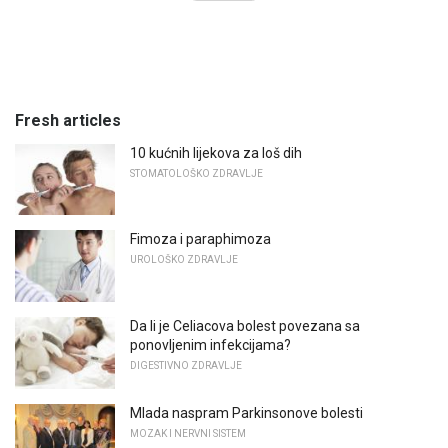
Fresh articles
10 kućnih lijekova za loš dih
STOMATOLOŠKO ZDRAVLJE
Fimoza i paraphimoza
UROLOŠKO ZDRAVLJE
Da li je Celiacova bolest povezana sa
ponovljenim infekcijama?
DIGESTIVNO ZDRAVLJE
Mlada naspram Parkinsonove bolesti
MOZAK I NERVNI SISTEM