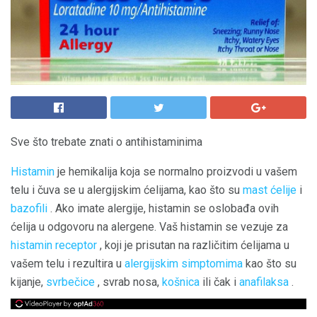
Sve što trebate znati o antihistaminima
Histamin
je hemikalija koja se normalno proizvodi u vašem
telu i čuva se u alergijskim ćelijama, kao što su
mast ćelije
i
bazofili
. Ako imate alergije, histamin se oslobađa ovih
ćelija u odgovoru na alergene. Vaš histamin se vezuje za
histamin receptor
, koji je prisutan na različitim ćelijama u
vašem telu i rezultira u
alergijskim simptomima
kao što su
kijanje,
svrbečice
, svrab nosa,
košnica
ili čak i
anafilaksa
.