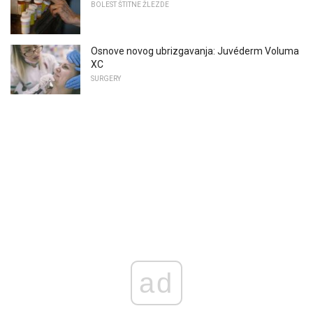
BOLEST ŠTITNE ŽLEZDE
Osnove novog ubrizgavanja: Juvéderm Voluma
XC
SURGERY
ad