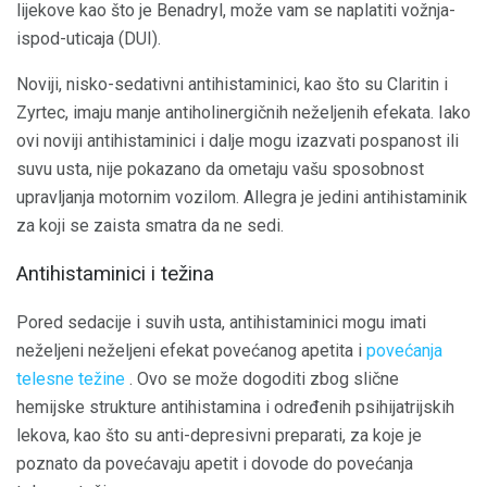
lijekove kao što je Benadryl, može vam se naplatiti vožnja-
ispod-uticaja (DUI).
Noviji, nisko-sedativni antihistaminici, kao što su Claritin i
Zyrtec, imaju manje antiholinergičnih neželjenih efekata. Iako
ovi noviji antihistaminici i dalje mogu izazvati pospanost ili
suvu usta, nije pokazano da ometaju vašu sposobnost
upravljanja motornim vozilom. Allegra je jedini antihistaminik
za koji se zaista smatra da ne sedi.
Antihistaminici i težina
Pored sedacije i suvih usta, antihistaminici mogu imati
neželjeni neželjeni efekat povećanog apetita i
povećanja
telesne težine
. Ovo se može dogoditi zbog slične
hemijske strukture antihistamina i određenih psihijatrijskih
lekova, kao što su anti-depresivni preparati, za koje je
poznato da povećavaju apetit i dovode do povećanja