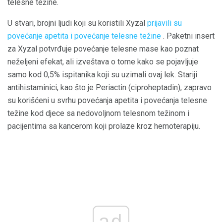
telesne težine.
U stvari, brojni ljudi koji su koristili Xyzal
prijavili su
povećanje apetita i povećanje telesne težine
. Paketni insert
za Xyzal potvrđuje povećanje telesne mase kao poznat
neželjeni efekat, ali izveštava o tome kako se pojavljuje
samo kod 0,5% ispitanika koji su uzimali ovaj lek. Stariji
antihistaminici, kao što je Periactin (ciproheptadin), zapravo
su korišćeni u svrhu povećanja apetita i povećanja telesne
težine kod djece sa nedovoljnom telesnom težinom i
pacijentima sa kancerom koji prolaze kroz hemoterapiju.
ad