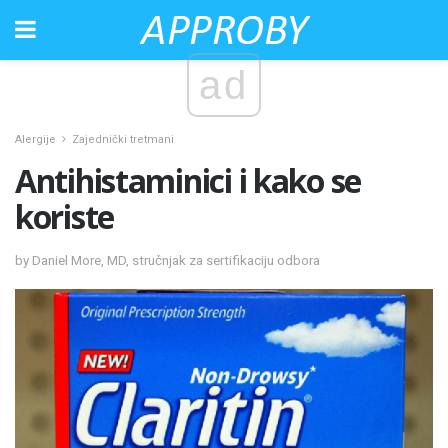
ad
Alergije
Zajednički tretmani
Antihistaminici i kako se
koriste
by Daniel More, MD, stručnjak za sertifikaciju odbora