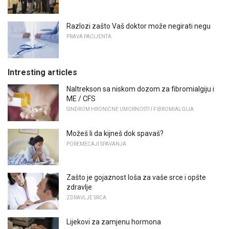
Razlozi zašto Vaš doktor može negirati negu
PRAVA PACIJENTA
Intresting articles
Naltrekson sa niskom dozom za fibromialgiju i
ME / CFS
SINDROM HRONIČNE UMORNOSTI I FIBROMIALGIJA
Možeš li da kijneš dok spavaš?
POREMEĆAJI SPAVANJA
Zašto je gojaznost loša za vaše srce i opšte
zdravlje
ZDRAVLJE SRCA
Lijekovi za zamjenu hormona