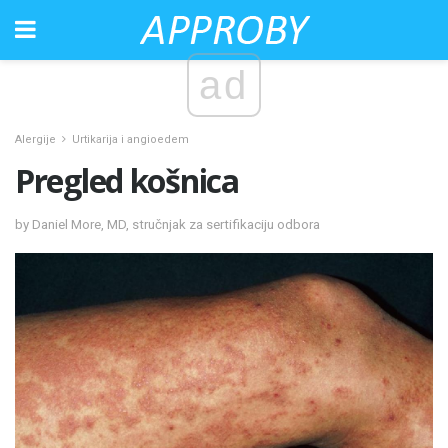
ad
Alergije
Urtikarija i angioedem
Pregled košnica
by Daniel More, MD, stručnjak za sertifikaciju odbora