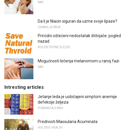
RAK
Da li je Niacin siguran da uzme svoje lipaze?
ZDRAVLJE SRCA
Prirodni oštećeni nedostatak štitnjače: pogled
nazad
BOLEST ŠTITNE ŽLEZDE
Mogućnosti lečenja melanomom u ranoj fazi
RAK
Intresting articles
Jetanje leda je uobičajeni simptom anemije
defekcije željeza
POREMEĆAJI KRVI
Prednosti Massularia Acuminata
HOLISTIC HEALTH