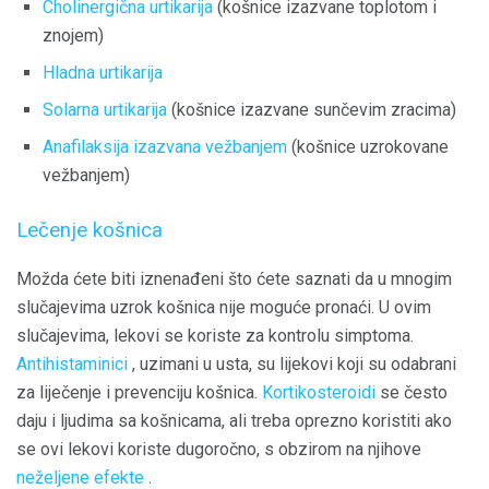
Cholinergična urtikarija
(košnice izazvane toplotom i
znojem)
Hladna urtikarija
Solarna urtikarija
(košnice izazvane sunčevim zracima)
Anafilaksija izazvana vežbanjem
(košnice uzrokovane
vežbanjem)
Lečenje košnica
Možda ćete biti iznenađeni što ćete saznati da u mnogim
slučajevima uzrok košnica nije moguće pronaći. U ovim
slučajevima, lekovi se koriste za kontrolu simptoma.
Antihistaminici
, uzimani u usta, su lijekovi koji su odabrani
za liječenje i prevenciju košnica.
Kortikosteroidi
se često
daju i ljudima sa košnicama, ali treba oprezno koristiti ako
se ovi lekovi koriste dugoročno, s obzirom na njihove
neželjene efekte
.