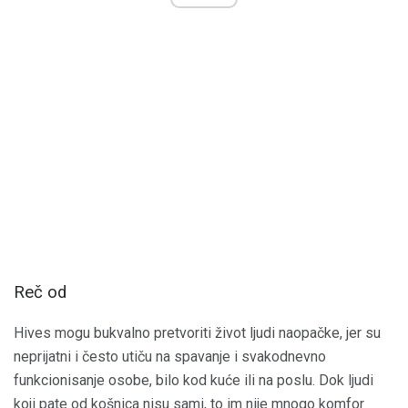
Reč od
Hives mogu bukvalno pretvoriti život ljudi naopačke, jer su
neprijatni i često utiču na spavanje i svakodnevno
funkcionisanje osobe, bilo kod kuće ili na poslu. Dok ljudi
koji pate od košnica nisu sami, to im nije mnogo komfor