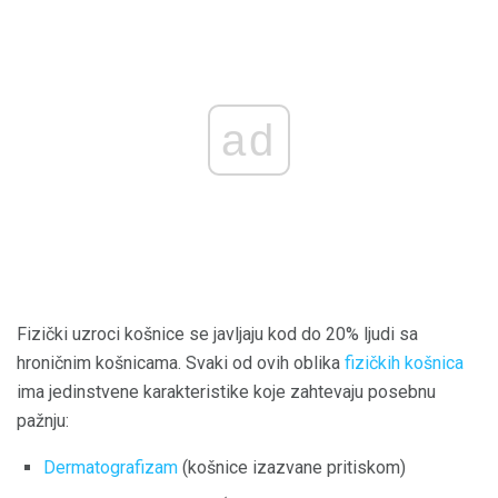
ad
Fizički uzroci košnice se javljaju kod do 20% ljudi sa
hroničnim košnicama. Svaki od ovih oblika
fizičkih košnica
ima jedinstvene karakteristike koje zahtevaju posebnu
pažnju:
Dermatografizam
(košnice izazvane pritiskom)