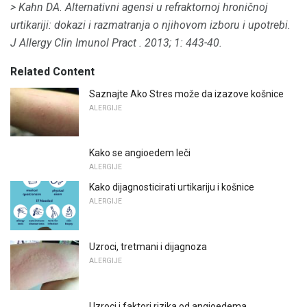
> Kahn DA.
Alternativni agensi u refraktornoj hroničnoj
urtikariji: dokazi i razmatranja o njihovom izboru i upotrebi.
J Allergy Clin Imunol Pract
.
2013; 1: 443-40.
Related Content
Saznajte Ako Stres može da izazove košnice
ALERGIJE
Kako se angioedem leči
ALERGIJE
Kako dijagnosticirati urtikariju i košnice
ALERGIJE
Uzroci, tretmani i dijagnoza
ALERGIJE
Uzroci i faktori rizika od angioedema