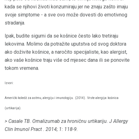
kada se njihovi životi konzumiraju jer ne znaju zašto imaju
svoje simptome - a sve ovo može dovesti do emotivnog
stradanja.
Ipak, budite sigurni da se košnice često lako tretiraju
lekovima. Molimo da potražite uputstva od svog doktora
ako doživite košnice, a naročito specijaliste, kao alergist,
ako vaše košnice traju više od mjesec dana ili se ponovite
tokom vremena.
Izvori:
Američki koledž za astmu, alergiju i imunologiju.
(2014).
Vrste alergija: košnica
(urtikarija).
> Casale TB.
Omalizumab za hroničnu urtikariju.
J Allergy
Clin Imunol Pract
.
2014; 1: 118-9.