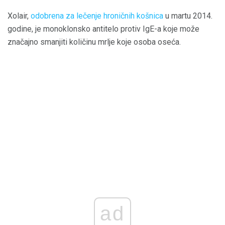
Xolair,
odobrena za lečenje hroničnih košnica
u martu 2014.
godine, je monoklonsko antitelo protiv IgE-a koje može
značajno smanjiti količinu mrlje koje osoba oseća.
ad