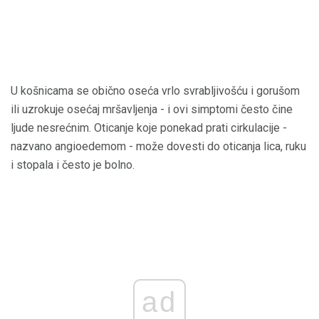
U košnicama se obično oseća vrlo svrabljivošću i gorušom
ili uzrokuje osećaj mršavljenja - i ovi simptomi često čine
ljude nesrećnim. Oticanje koje ponekad prati cirkulacije -
nazvano angioedemom - može dovesti do oticanja lica, ruku
i stopala i često je bolno.
ad