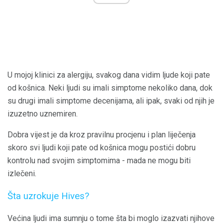
U mojoj klinici za alergiju, svakog dana vidim ljude koji pate
od košnica. Neki ljudi su imali simptome nekoliko dana, dok
su drugi imali simptome decenijama, ali ipak, svaki od njih je
izuzetno uznemiren.
Dobra vijest je da kroz pravilnu procjenu i plan liječenja
skoro svi ljudi koji pate od košnica mogu postići dobru
kontrolu nad svojim simptomima - mada ne mogu biti
izlečeni.
Šta uzrokuje Hives?
Većina ljudi ima sumnju o tome šta bi moglo izazvati njihove