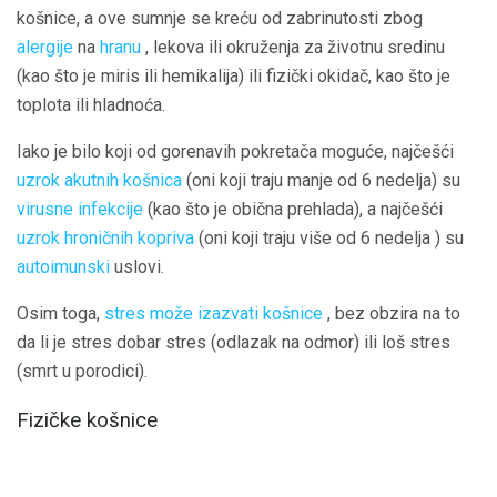
košnice, a ove sumnje se kreću od zabrinutosti zbog
alergije
na
hranu
, lekova ili okruženja za životnu sredinu
(kao što je miris ili hemikalija) ili fizički okidač, kao što je
toplota ili hladnoća.
Iako je bilo koji od gorenavih pokretača moguće, najčešći
uzrok akutnih košnica
(oni koji traju manje od 6 nedelja) su
virusne infekcije
(kao što je obična prehlada), a najčešći
uzrok hroničnih kopriva
(oni koji traju više od 6 nedelja ) su
autoimunski
uslovi.
Osim toga,
stres može izazvati košnice
, bez obzira na to
da li je stres dobar stres (odlazak na odmor) ili loš stres
(smrt u porodici).
Fizičke košnice