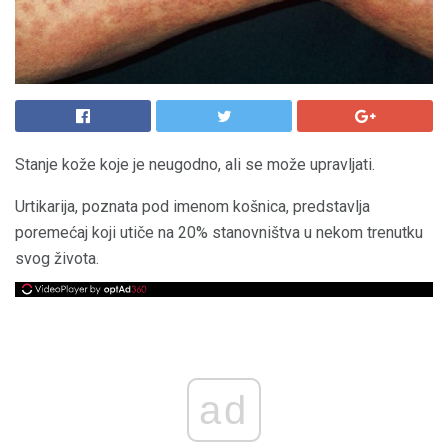
Stanje kože koje je neugodno, ali se može upravljati.
Urtikarija, poznata pod imenom košnica, predstavlja
poremećaj koji utiče na 20% stanovništva u nekom trenutku
svog života.
ad