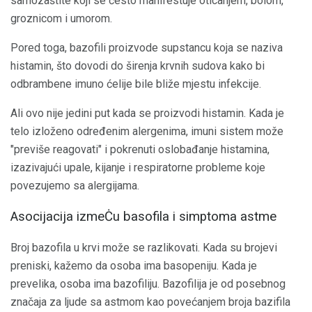
samozaštite koji se često manifestuje oticanjem, bolom,
groznicom i umorom.
Pored toga, bazofili proizvode supstancu koja se naziva
histamin, što dovodi do širenja krvnih sudova kako bi
odbrambene imuno ćelije bile bliže mjestu infekcije.
Ali ovo nije jedini put kada se proizvodi histamin. Kada je
telo izloženo određenim alergenima, imuni sistem može
"previše reagovati" i pokrenuti oslobađanje histamina,
izazivajući upale, kijanje i respiratorne probleme koje
povezujemo sa alergijama.
Asocijacija izmeĊu basofila i simptoma astme
Broj bazofila u krvi može se razlikovati. Kada su brojevi
preniski, kažemo da osoba ima basopeniju. Kada je
prevelika, osoba ima bazofiliju. Bazofilija je od posebnog
značaja za ljude sa astmom kao povećanjem broja bazifila