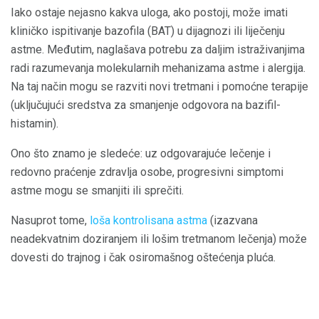
Iako ostaje nejasno kakva uloga, ako postoji, može imati
kliničko ispitivanje bazofila (BAT) u dijagnozi ili liječenju
astme. Međutim, naglašava potrebu za daljim istraživanjima
radi razumevanja molekularnih mehanizama astme i alergija.
Na taj način mogu se razviti novi tretmani i pomoćne terapije
(uključujući sredstva za smanjenje odgovora na bazifil-
histamin).
Ono što znamo je sledeće: uz odgovarajuće lečenje i
redovno praćenje zdravlja osobe, progresivni simptomi
astme mogu se smanjiti ili sprečiti.
Nasuprot tome,
loša kontrolisana astma
(izazvana
neadekvatnim doziranjem ili lošim tretmanom lečenja) može
dovesti do trajnog i čak osiromašnog oštećenja pluća.