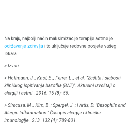
Na kraju, najbolji način maksimizacije terapije astme je
održavanje zdravlja
i to uključuje redovne posjete vašeg
lekara.
> Izvori:
> Hoffmann, J .;
Knol, E .;
Ferrer, L .;
et al.
"Zaštita i slabosti
kliničkog ispitivanja bazofila (BAT)".
Aktuelni izveštaji o
alergiji i astmi
.
2016: 16 (8): 56.
> Siracusa, M .;
Kim, B .;
Spergel, J .;
i Artis, D. "Basophils and
Alergic Inflammation."
Časopis alergije i kliničke
imunologije
.
213. 132 (4): 789-801.