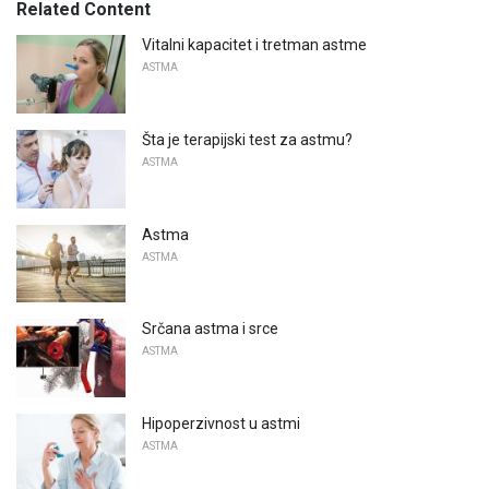
Related Content
Vitalni kapacitet i tretman astme
ASTMA
Šta je terapijski test za astmu?
ASTMA
Astma
ASTMA
Srčana astma i srce
ASTMA
Hipoperzivnost u astmi
ASTMA