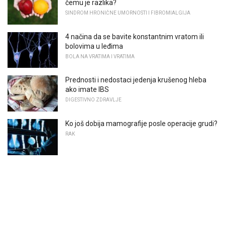
čemu je razlika?
SINDROM HRONIČNE UMORNOSTI I FIBROMIALGIJA
4 načina da se bavite konstantnim vratom ili
bolovima u leđima
BOLA NA VRATIMA I VRATIMA
Prednosti i nedostaci jedenja krušenog hleba
ako imate IBS
DIGESTIVNO ZDRAVLJE
Ko još dobija mamografije posle operacije grudi?
RAK