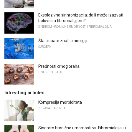
Eksplozivna sinhronizacija: da li može izazvati
bolove sa fibromialgijom?
SINDROM HRONIČNE UMORNOSTI I FIBROMIALGIJA
Šta trebate znati o hirurgiji
SURGERY
Prednosti crnog oraha
HOLISTIC HEALTH
Intresting articles
Kompresija morbiditeta
ZDRAVA STARENJA
Sindrom hronične umornosti vs. Fibromialgija: u