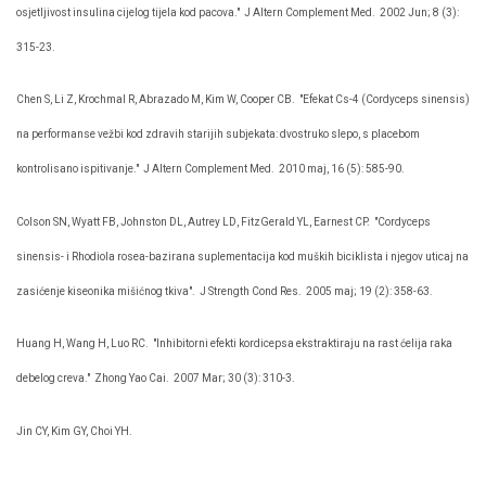
osjetljivost insulina cijelog tijela kod pacova."
J Altern Complement Med.
2002 Jun; 8 (3):
315-23.
Chen S, Li Z, Krochmal R, Abrazado M, Kim W, Cooper CB.
"Efekat Cs-4 (Cordyceps sinensis)
na performanse vežbi kod zdravih starijih subjekata: dvostruko slepo, s placebom
kontrolisano ispitivanje."
J Altern Complement Med.
2010 maj, 16 (5): 585-90.
Colson SN, Wyatt FB, Johnston DL, Autrey LD, FitzGerald YL, Earnest CP.
"Cordyceps
sinensis- i Rhodiola rosea-bazirana suplementacija kod muških biciklista i njegov uticaj na
zasićenje kiseonika mišićnog tkiva".
J Strength Cond Res.
2005 maj; 19 (2): 358-63.
Huang H, Wang H, Luo RC.
"Inhibitorni efekti kordicepsa ekstraktiraju na rast ćelija raka
debelog creva."
Zhong Yao Cai.
2007 Mar; 30 (3): 310-3.
Jin CY, Kim GY, Choi YH.