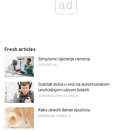
ad
Fresh articles
Simptomi i liječenje ramena
ORTOPEDIJA
Gubitak sluha u vezi sa autoimunskom
unutrašnjom ušnom bolesti
GUBITAK SLUHA / GLUVOĆA
Kako ubaciti danas spužvicu
SEKSUALNO ZDRAVLJE