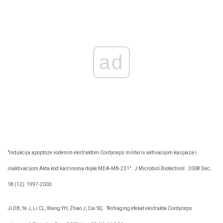
ad
"Indukcija apoptoze vodenim ekstraktom Cordyceps militaris aktivacijom kaspaza i
inaktivacijom Akta kod karcinoma dojke MDA-MB-231".
J Microbiol Biotechnol.
2008 Dec;
18 (12): 1997-2003.
Ji DB, Ye J, Li CL, Wang YH, Zhao J, Cai SQ.
"Antiaging efekat ekstrakta Cordyceps