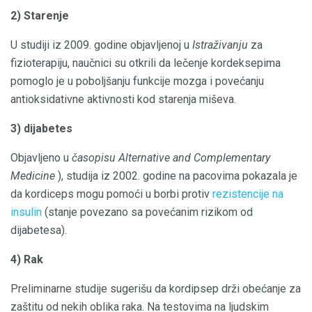
2) Starenje
U studiji iz 2009. godine objavljenoj u
Istraživanju
za
fizioterapiju, naučnici su otkrili da lečenje kordeksepima
pomoglo je u poboljšanju funkcije mozga i povećanju
antioksidativne aktivnosti kod starenja miševa.
3) dijabetes
Objavljeno u
časopisu Alternative and Complementary
Medicine
), studija iz 2002. godine na pacovima pokazala je
da kordiceps mogu pomoći u borbi protiv
rezistencije na
insulin
(stanje povezano sa povećanim rizikom od
dijabetesa).
4) Rak
Preliminarne studije sugerišu da kordipsep drži obećanje za
zaštitu od nekih oblika raka. Na testovima na ljudskim