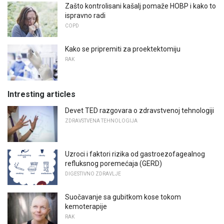
Zašto kontrolisani kašalj pomaže HOBP i kako to
ispravno radi
COPD
Kako se pripremiti za proektektomiju
RAK
Intresting articles
Devet TED razgovara o zdravstvenoj tehnologiji
ZDRAVSTVENA TEHNOLOGIJA
Uzroci i faktori rizika od gastroezofagealnog
refluksnog poremećaja (GERD)
DIGESTIVNO ZDRAVLJE
Suočavanje sa gubitkom kose tokom
kemoterapije
RAK