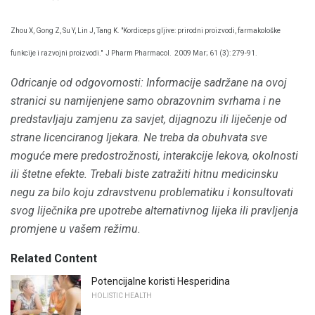
Zhou X, Gong Z, Su Y, Lin J, Tang K. "Kordiceps gljive: prirodni proizvodi, farmakološke
funkcije i razvojni proizvodi."
J Pharm Pharmacol.
2009 Mar; 61 (3): 279-91.
Odricanje od odgovornosti: Informacije sadržane na ovoj
stranici su namijenjene samo obrazovnim svrhama i ne
predstavljaju zamjenu za savjet, dijagnozu ili liječenje od
strane licenciranog ljekara.
Ne treba da obuhvata sve
moguće mere predostrožnosti, interakcije lekova, okolnosti
ili štetne efekte.
Trebali biste zatražiti hitnu medicinsku
negu za bilo koju zdravstvenu problematiku i konsultovati
svog liječnika pre upotrebe alternativnog lijeka ili pravljenja
promjene u vašem režimu.
Related Content
Potencijalne koristi Hesperidina
HOLISTIC HEALTH