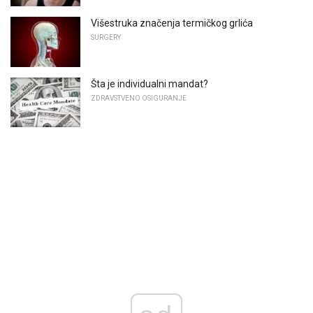
Višestruka značenja termičkog grlića
SURGERY
Šta je individualni mandat?
ZDRAVSTVENO OSIGURANJE