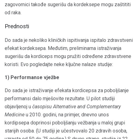
zagovornici takođe sugerišu da kordeksepe mogu zaštititi
od raka.
Prednosti
Do sada je nekoliko kliničkih ispitivanja ispitalo zdravstveni
efekat kordeksepa. Međutim, preliminarna istraživanja
sugerišu da kordiceps mogu pružiti određene zdravstvene
koristi. Evo pogledajte neke ključne nalaze studije:
1) Performanse vježbe
Do sada je istraživanje efekata kordicepsa za poboljšanje
performansi dalo mješovite rezultate. U pilot studiji
objavljenoj u
časopisu Alternative and Complementary
Medicine
u 2010. godini, na primjer, dnevno unos
kordipsepa doprinosi poboljšanju vežbanja u maloj grupi
starijih osoba. (U studiji je učestvovalo 20 zdravih osoba,
uzrasta od 50 do 75 godina.) S druge strane, studija iz 22