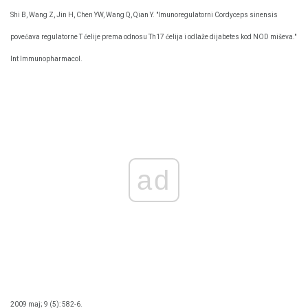
Shi B, Wang Z, Jin H, Chen YW, Wang Q, Qian Y. "Imunoregulatorni Cordyceps sinensis
povećava regulatorne T ćelije prema odnosu Th17 ćelija i odlaže dijabetes kod NOD miševa."
Int Immunopharmacol.
ad
2009 maj; 9 (5): 582-6.