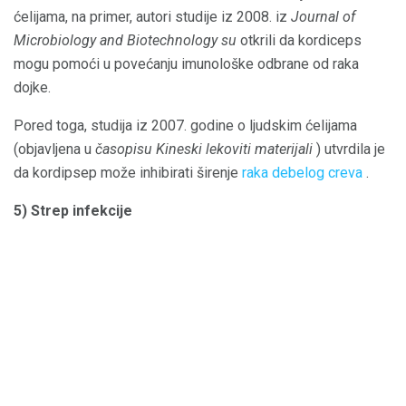
ćelijama, na primer, autori studije iz 2008. iz
Journal of
Microbiology and Biotechnology su
otkrili da kordiceps
mogu pomoći u povećanju imunološke odbrane od raka
dojke.
Pored toga, studija iz 2007. godine o ljudskim ćelijama
(objavljena u
časopisu Kineski lekoviti materijali
) utvrdila je
da kordipsep može inhibirati širenje
raka debelog creva
.
5) Strep infekcije