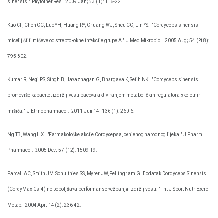
sinensis."
Phytother Res.
2009 Jan; 23 (1): 116-22.
Kuo CF, Chen CC, Luo YH, Huang RY, Chuang WJ, Sheu CC, Lin YS.
"Cordyceps sinensis
micelij štiti miševe od streptokokne infekcije grupe A."
J Med Mikrobiol.
2005 Aug; 54 (Pt 8):
795-802.
Kumar R, Negi PS, Singh B, Ilavazhagan G, Bhargava K, Setih NK.
"Cordyceps sinensis
promoviše kapacitet izdržljivosti pacova aktiviranjem metaboličkih regulatora skeletnih
mišića."
J Ethnopharmacol.
2011 Jun 14; 136 (1): 260-6.
Ng TB, Wang HX.
"Farmakološke akcije Cordycepsa, cenjenog narodnog lijeka."
J Pharm
Pharmacol.
2005 Dec; 57 (12): 1509-19.
Parcell AC, Smith JM, Schulthies SS, Myrer JW, Fellingham G. Dodatak Cordyceps Sinensis
(CordyMax Cs-4) ne poboljšava performanse vežbanja izdržljivosti. "
Int J Sport Nutr Exerc
Metab.
2004 Apr; 14 (2): 236-42.