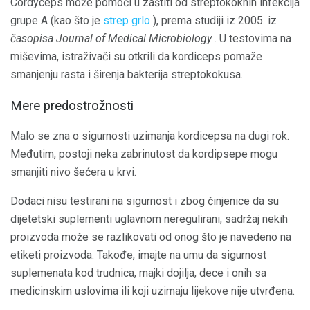
Cordyceps može pomoći u zaštiti od streptokoknih infekcija
grupe A (kao što je
strep grlo
), prema studiji iz 2005. iz
časopisa Journal of Medical Microbiology
. U testovima na
miševima, istraživači su otkrili da kordiceps pomaže
smanjenju rasta i širenja bakterija streptokokusa.
Mere predostrožnosti
Malo se zna o sigurnosti uzimanja kordicepsa na dugi rok.
Međutim, postoji neka zabrinutost da kordipsepe mogu
smanjiti nivo šećera u krvi.
Dodaci nisu testirani na sigurnost i zbog činjenice da su
dijetetski suplementi uglavnom neregulirani, sadržaj nekih
proizvoda može se razlikovati od onog što je navedeno na
etiketi proizvoda. Takođe, imajte na umu da sigurnost
suplemenata kod trudnica, majki dojilja, dece i onih sa
medicinskim uslovima ili koji uzimaju lijekove nije utvrđena.