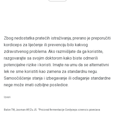
Zbog nedostatka pratećih istraživanja, prerano je preporučiti
kordiceps za liječenje ili prevenciju bilo kakvog
zdravstvenog problema. Ako razmišljate da ga koristite,
razgovarajte sa svojim doktorom kako biste odmerili
potencijalne rizike i koristi. Imajte na umu da se alternativni
lek ne sme koristiti kao zamena za standardnu ​​negu.
Samoočišćenje stanja i izbegavanje ili odlaganje standardne
nege može imati ozbiljne posledice.
Izvori
Balon TW, Jasman AP, Žu JS.
"Proizvod fermentacije Cordyceps sinensis povećava