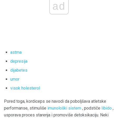
ad
astma
depresija
dijabetes
umor
visok holesterol
Pored toga, kordiceps se navodi da poboljšava atletske
performanse, stimuliše
imunološki sistem
, podstiče
libido
,
usporava proces starenja i promoviše detoksikaciju. Neki