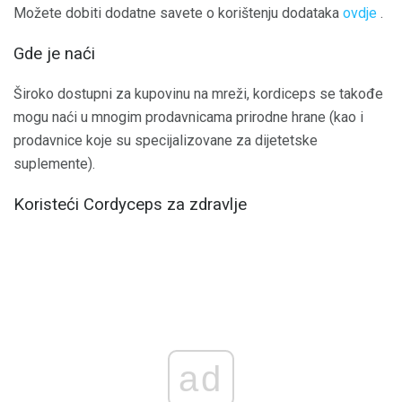
Možete dobiti dodatne savete o korištenju dodataka
ovdje
.
Gde je naći
Široko dostupni za kupovinu na mreži, kordiceps se takođe
mogu naći u mnogim prodavnicama prirodne hrane (kao i
prodavnice koje su specijalizovane za dijetetske
suplemente).
Koristeći Cordyceps za zdravlje
ad