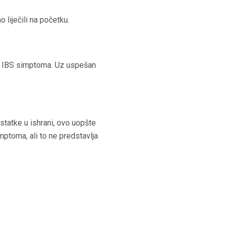
liječili na početku.
ih IBS simptoma. Uz uspešan
tatke u ishrani, ovo uopšte
imptoma, ali to ne predstavlja