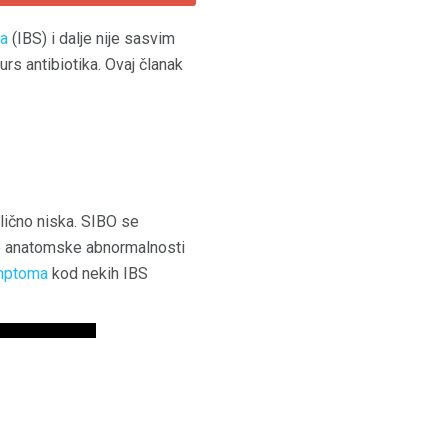
va
(IBS) i dalje nije sasvim
rs antibiotika. Ovaj članak
lično niska. SIBO se
eke anatomske abnormalnosti
imptoma
kod nekih IBS