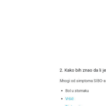
2. Kako bih znao da li 
Mnogi od simptoma SIBO-a s
Bol u stomaku
Vršič