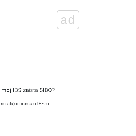
ad
je moj IBS zaista SIBO?
u slični onima u IBS-u: