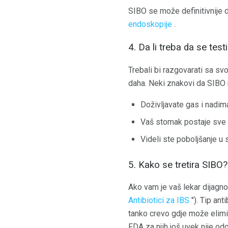
SIBO se može definitivnije 
endoskopije
.
4. Da li treba da se tes
Trebali bi razgovarati sa svo
daha. Neki znakovi da SIBO 
Doživljavate gas i nadim
Vaš stomak postaje sve v
Videli ste poboljšanje u
5. Kako se tretira SIBO?
Ako vam je vaš lekar dijagn
Antibiotici za IBS
"). Tip ant
tanko crevo gdje može elimini
FDA za njih još uvek nije od