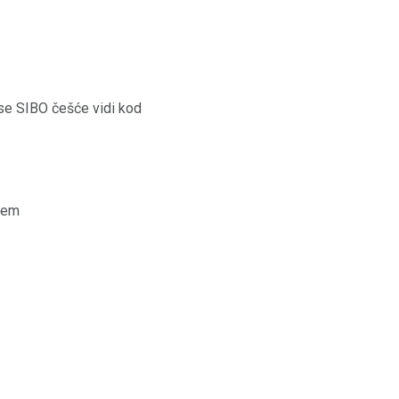
o se SIBO češće vidi kod
njem