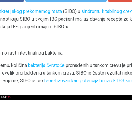
akterijskog prekomernog rasta
(SIBO) u
sindromu iritabilnog cre
gnostikuju SIBO u svojim IBS pacijentima, uz davanje recepta za ku
 koja IBS pacijenti imaju o SIBO-u.
o rast intestinalnog bakterija.
emu, količina
bakterija čvrstoće
pronađenih u tankom crevu je pri
prevelik broj bakterija u tankom crevu. SIBO je često rezultat n
je vrijeme, SIBO je bio
teoretizovan kao potencijalni uzrok IBS s