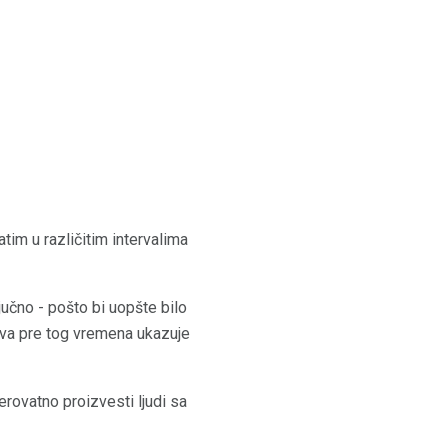
atim u različitim intervalima
jučno - pošto bi uopšte bilo
ova pre tog vremena ukazuje
rovatno proizvesti ljudi sa