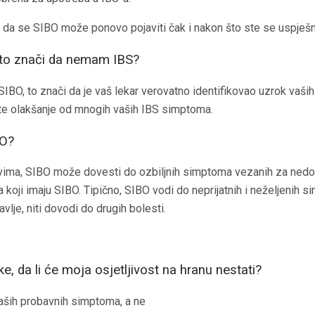
 da se SIBO može ponovo pojaviti čak i nakon što ste se uspješno 
i to znači da nemam IBS?
SIBO, to znači da je vaš lekar verovatno identifikovao uzrok vaš
vite olakšanje od mnogih vaših IBS simptoma.
BO?
vima, SIBO može dovesti do ozbiljnih simptoma vezanih za nedos
a koji imaju SIBO. Tipično, SIBO vodi do neprijatnih i neželjenih s
lje, niti dovodi do drugih bolesti.
e, da li će moja osjetljivost na hranu nestati?
aših probavnih simptoma, a ne