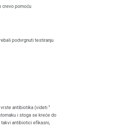
nko crevo pomoću
rebali podvrgnuti testiranju
rste antibiotika (videti "
u stomaku i stoga se kreće do
akvi antibiotici efikasni,