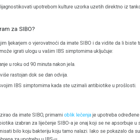
dijagnostikovati upotrebom kulture uzorka uzetih direktno iz ta
tiram za SIBO?
jim ljekarjem o vjerovatnoći da imate SIBO i da vidite da li biste t
može igrati ulogu u vašim IBS simptomima uključuje:
anje u roku od 90 minuta nakon jela.
iše rastojan dok se dan odvija.
 svojim IBS simptomima kada ste uzimali antibiotike u prošlosti.
ozirao da imate SIBO, primarni
oblik lečenja
je upotreba određene v
ibiotika izabran za liječenje SIBO-a je onaj koji se ne apsorbuje 
sati bilo koju bakteriju koju tamo nalazi. Iako se pokazalo da su t
obrena za upotrebu u IBS-u.