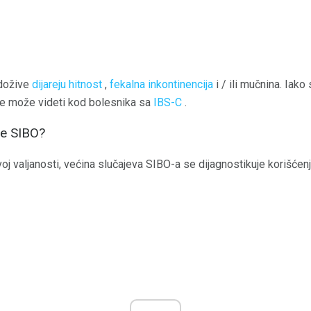
 dožive
dijareju hitnost
,
fekalna inkontinencija
i / ili mučnina. Iak
e može videti kod bolesnika sa
IBS-C
.
je SIBO?
voj valjanosti, većina slučajeva SIBO-a se dijagnostikuje korišće