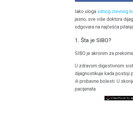
Iako uloga
sitnog crevnog b
jasno, sve više doktora dija
odgovara na najčešća pitanja
1. Šta je SIBO?
SIBO je akronim za prekomern
U zdravom digestivnom sist
dijagnostikuje kada postoji 
ili probavne bolesti. U skori
pacijenata.