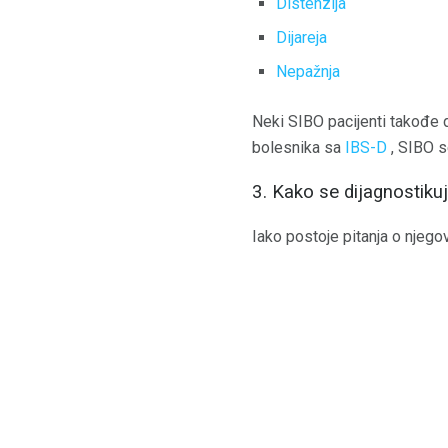
Distenzija
Dijareja
Nepažnja
Neki SIBO pacijenti takođe
bolesnika sa
IBS-D
, SIBO s
3. Kako se dijagnostiku
Iako postoje pitanja o njego