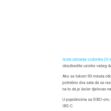
testa udisanja vodonika (ili
obezbedite uzorke vašeg d
Ako se tokom 90 minuta otkri
potrebno dva sata da se ras
na to da je šećer djelovao n
U pojedincima sa SIBO-om, v
IBS-C.