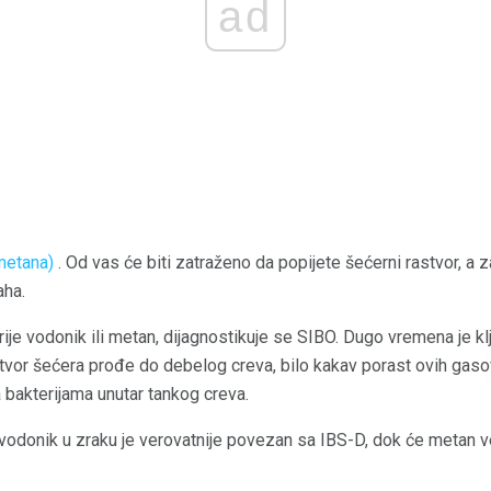
ad
 metana)
. Od vas će biti zatraženo da popijete šećerni rastvor, a z
aha.
je vodonik ili metan, dijagnostikuje se SIBO. Dugo vremena je kl
tvor šećera prođe do debelog creva, bilo kakav porast ovih gas
a bakterijama unutar tankog creva.
odonik u zraku je verovatnije povezan sa IBS-D, dok će metan ve