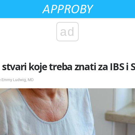
ad
 stvari koje treba znati za IBS i
 je Emmy Ludwig, MD