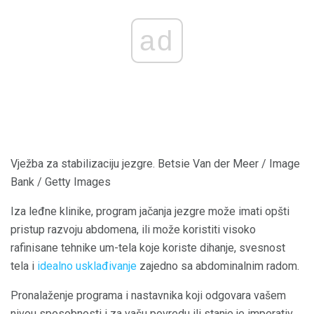
ad
Vježba za stabilizaciju jezgre. Betsie Van der Meer / Image
Bank / Getty Images
Iza leđne klinike, program jačanja jezgre može imati opšti
pristup razvoju abdomena, ili može koristiti visoko
rafinisane tehnike um-tela koje koriste dihanje, svesnost
tela i
idealno usklađivanje
zajedno sa abdominalnim radom.
Pronalaženje programa i nastavnika koji odgovara vašem
nivou sposobnosti i za vašu povredu ili stanje je imperativ.