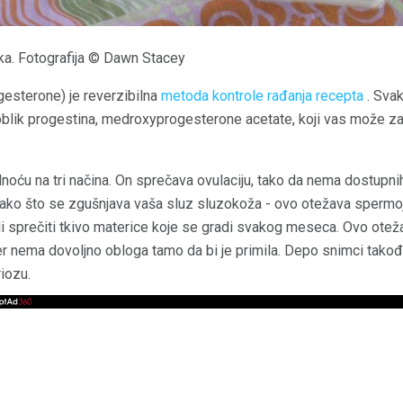
a. Fotografija © Dawn Stacey
sterone) je reverzibilna
metoda kontrole rađanja recepta
. Sva
oblik progestina, medroxyprogesterone acetate, koji vas može zaš
oću na tri načina. On sprečava ovulaciju, tako da nema dostupni
tako što se zgušnjava vaša sluz sluzokoža - ovo otežava spermoj
li sprečiti tkivo materice koje se gradi svakog meseca. Ovo oteža
 jer nema dovoljno obloga tamo da bi je primila. Depo snimci tak
iozu.