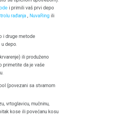
tode
i primili vaš prvi depo
trolu rađanja
,
NuvaRing
ili
ao i druge metode
 u depo.
rvarenje) ili produženo
 primetite da je vaše
u.
i bol (povezani sa stvarnom
u, vrtoglavicu, mučninu,
ubitak kose ili povećanu kosu