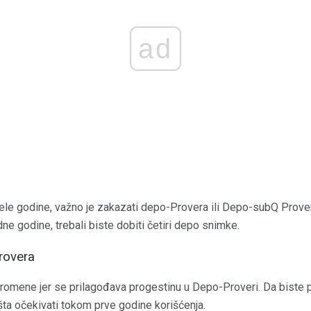
ad
ele godine, važno je zakazati depo-Provera ili Depo-subQ Prove
ne godine, trebali biste dobiti četiri depo snimke.
rovera
romene jer se prilagođava progestinu u Depo-Proveri. Da biste 
ta očekivati ​​tokom prve godine korišćenja.