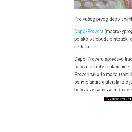
Pre vašeg prvog depo snimk
Depo-Provera
(medroxyproge
polako oslobađa sintetički 
nedelja.
Depo-Provera sprečava trudn
oplovi. Takođe funkcioniše 
Proveri takođe može taniti i
se implantira u uteralni zid
bolova vezanih za endometr