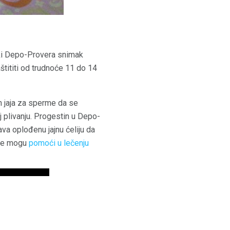
ki Depo-Provera snimak
tititi od trudnoće 11 do 14
h jaja za sperme da se
 plivanju. Progestin u Depo-
va oplođenu jajnu ćeliju da
ođe mogu
pomoći u lečenju