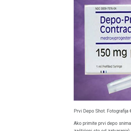
Prvi Depo Shot. Fotografij
Ako primite prvi depo snima
zaštićeni ste od zatvaranja