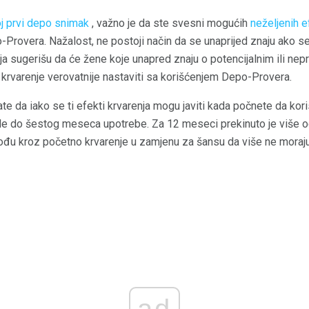
j prvi depo snimak
, važno je da ste svesni mogućih
neželjenih e
Provera. Nažalost, ne postoji način da se unaprijed znaju ako se
ivanja sugerišu da će žene koje unapred znaju o potencijalnim ili nep
 krvarenje verovatnije nastaviti sa korišćenjem Depo-Provera.
te da iako se ti efekti krvarenja mogu javiti kada počnete da kori
ode do šestog meseca upotrebe. Za 12 meseci prekinuto je više o
đu kroz početno krvarenje u zamjenu za šansu da više ne moraju
ad