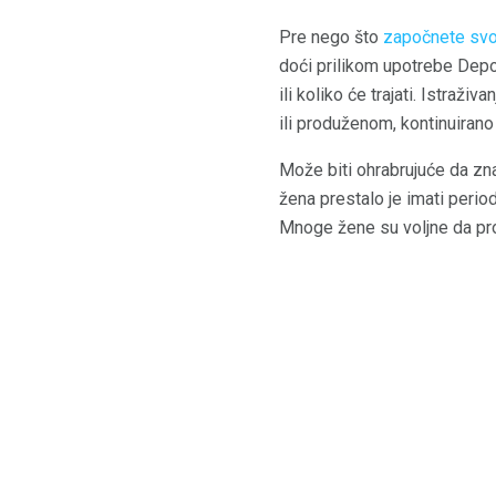
Pre nego što
započnete svo
doći prilikom upotrebe Depo-
ili koliko će trajati. Istraž
ili produženom, kontinuirano
Može biti ohrabrujuće da zna
žena prestalo je imati peri
Mnoge žene su voljne da pro