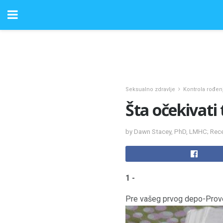
Seksualno zdravlje
Kontrola rođen
Šta očekivati
by Dawn Stacey, PhD, LMHC; Rece
1 -
Pre vašeg prvog depo-Prov