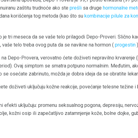
inuiranu zaštitu trudnoće ako ste
prešli
sa druge
hormonalne me
dana korišćenja tog metoda (kao što su
kombinacije pilule za kon
 je tri meseca da se vaše telo prilagodi Depo-Proveri. Slično k
, vaše telo treba ovog puta da se navikne na hormon (
progestin
)
na Depo-Provera, verovatno ćete doživeti nepravilno krvarenje (k
 period). Ovaj simptom se smatra potpuno normalnim. Međutim, ako
o se osećate zabrinuto, možda je dobra ideja da se obratite lekar
ćete doživeti uključuju kožne reakcije, povećanje telesne težine 
ni efekti uključuju: promenu seksualnog pogona, depresiju, nervoz
lje, kožni osip ili zapečatljivo zatamnjenje kože, bolne dojke, g