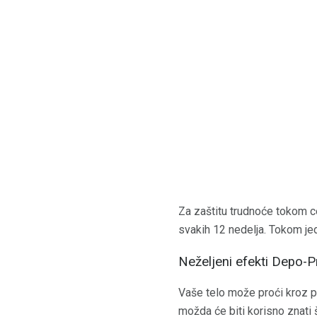
Za zaštitu trudnoće tokom c
svakih 12 nedelja. Tokom jed
Neželjeni efekti Depo-P
Vaše telo može proći kroz p
možda će biti korisno znati š