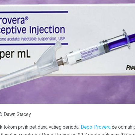
a © Dawn Stacey
k tokom prvih pet dana vašeg perioda,
Depo-Provera
će odmah po
). Savršena upotreba, Depo-Provera je 99,7 posto efikasna (97 p