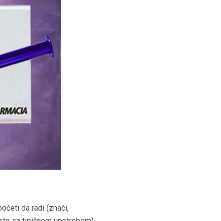
četi da radi (znači,
osto sa tipičnom upotrebom).