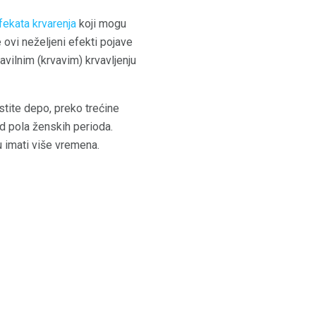
fekata krvarenja
koji mogu
 ovi neželjeni efekti pojave
ravilnim (krvavim) krvavljenju
stite depo, preko trećine
d pola ženskih perioda.
 imati više vremena.