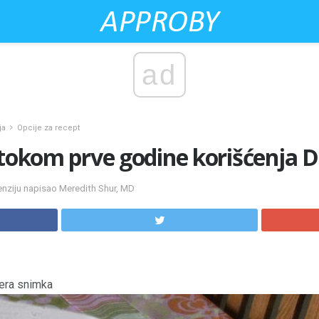
ad
ja
Opcije za recept
 ​​tokom prve godine korišćenja
nziju napisao Meredith Shur, MD
era snimka