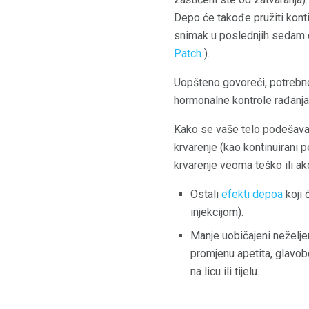
Depo će takođe pružiti kont
snimak u poslednjih sedam 
Patch
).
Uopšteno govoreći, potrebno
hormonalne kontrole rađanja
Kako se vaše telo podešava 
krvarenje (kao kontinuirani
krvarenje veoma teško ili ak
Ostali
efekti depoa
koji 
injekcijom).
Manje uobičajeni neželje
promjenu apetita, glavobo
na licu ili tijelu.