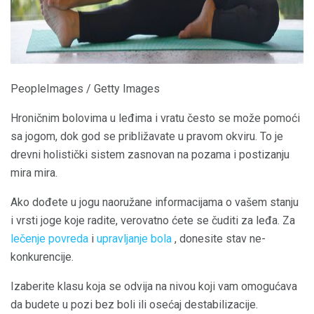
PeopleImages / Getty Images
Hroničnim bolovima u leđima i vratu često se može pomoći
sa jogom, dok god se približavate u pravom okviru. To je
drevni holistički sistem zasnovan na pozama i postizanju
mira mira.
Ako dođete u jogu naoružane informacijama o vašem stanju
i vrsti joge koje radite, verovatno ćete se čuditi za leđa. Za
lečenje povreda
i
upravljanje bola
, donesite stav ne-
konkurencije.
Izaberite klasu koja se odvija na nivou koji vam omogućava
da budete u pozi bez boli ili osećaj destabilizacije.