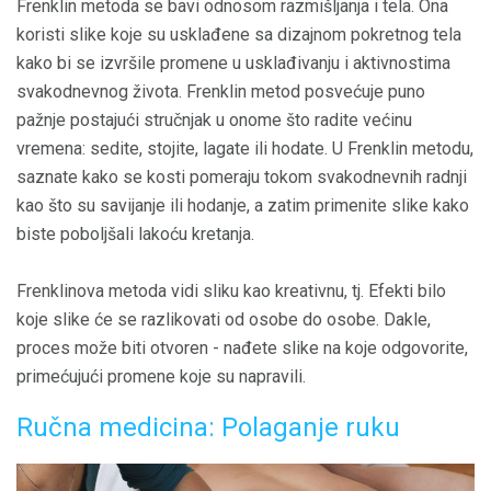
Frenklin metoda se bavi odnosom razmišljanja i tela. Ona
koristi slike koje su usklađene sa dizajnom pokretnog tela
kako bi se izvršile promene u usklađivanju i aktivnostima
svakodnevnog života. Frenklin metod posvećuje puno
pažnje postajući stručnjak u onome što radite većinu
vremena: sedite, stojite, lagate ili hodate. U Frenklin metodu,
saznate kako se kosti pomeraju tokom svakodnevnih radnji
kao što su savijanje ili hodanje, a zatim primenite slike kako
biste poboljšali lakoću kretanja.
Frenklinova metoda vidi sliku kao kreativnu, tj. Efekti bilo
koje slike će se razlikovati od osobe do osobe. Dakle,
proces može biti otvoren - nađete slike na koje odgovorite,
primećujući promene koje su napravili.
Ručna medicina: Polaganje ruku