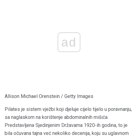
ad
Allison Michael Orenstein / Getty Images
Pilates je sistem vježbi koji djeluje cijelo tijelo u poravnanju,
sa naglaskom na korištenje abdominalnih mišića.
Predstavljena Sjedinjenim Državama 1920-ih godina, to je
bila očuvana tajna već nekoliko decenija, koju su uglavnom