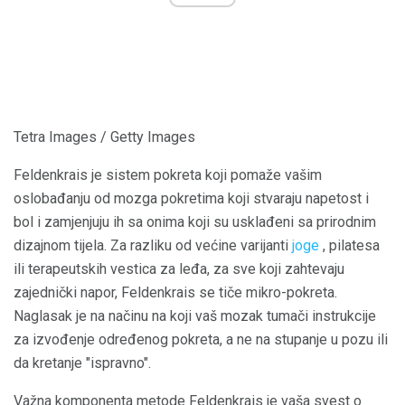
Tetra Images / Getty Images
Feldenkrais je sistem pokreta koji pomaže vašim
oslobađanju od mozga pokretima koji stvaraju napetost i
bol i zamjenjuju ih sa onima koji su usklađeni sa prirodnim
dizajnom tijela. Za razliku od većine varijanti
joge
, pilatesa
ili terapeutskih vestica za leđa, za sve koji zahtevaju
zajednički napor, Feldenkrais se tiče mikro-pokreta.
Naglasak je na načinu na koji vaš mozak tumači instrukcije
za izvođenje određenog pokreta, a ne na stupanje u pozu ili
da kretanje "ispravno".
Važna komponenta metode Feldenkrais je vaša svest o