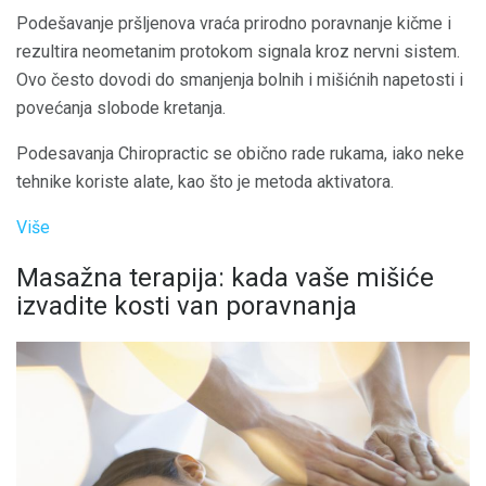
Podešavanje pršljenova vraća prirodno poravnanje kičme i
rezultira neometanim protokom signala kroz nervni sistem.
Ovo često dovodi do smanjenja bolnih i mišićnih napetosti i
povećanja slobode kretanja.
Podesavanja Chiropractic se obično rade rukama, iako neke
tehnike koriste alate, kao što je metoda aktivatora.
Više
Masažna terapija: kada vaše mišiće
izvadite kosti van poravnanja