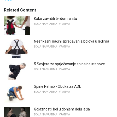
Related Content
Kako završiti tvrdom vratu
BOLA NA VRATIMA I VRATIMA
Neefikasni načini sprečavanja bolova u leđima
BOLA NA VRATIMA I VRATIMA
5 Savjeta za sprječavanje spinalne stenoze
BOLA NA VRATIMA I VRATIMA
Spine Rehab - Obuka za ADL
BOLA NA VRATIMA I VRATIMA
Gojaznost i bol u donjem delu leđa
BOLA NA VRATIMA I VRATIMA