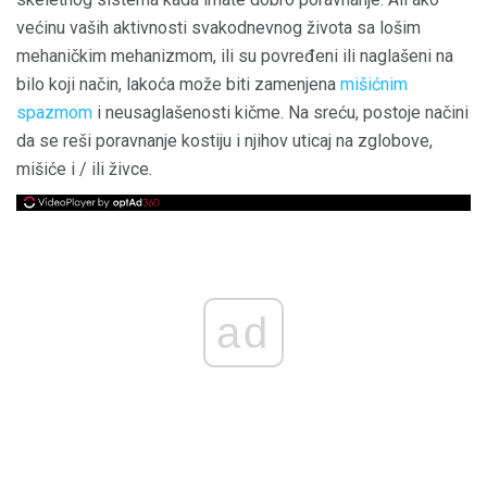
većinu vaših aktivnosti svakodnevnog života sa lošim
mehaničkim mehanizmom, ili su povređeni ili naglašeni na
bilo koji način, lakoća može biti zamenjena
mišićnim
spazmom
i neusaglašenosti kičme. Na sreću, postoje načini
da se reši poravnanje kostiju i njihov uticaj na zglobove,
mišiće i / ili živce.
ad