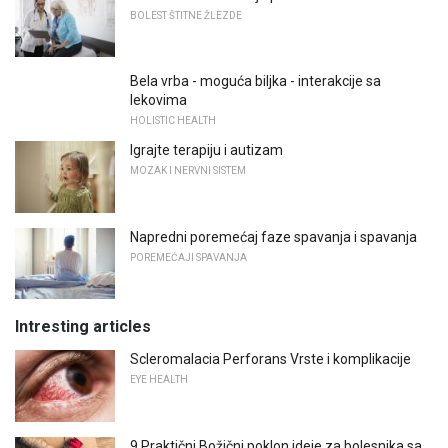
BOLEST ŠTITNE ŽLEZDE
Bela vrba - moguća biljka - interakcije sa
lekovima
HOLISTIC HEALTH
Igrajte terapiju i autizam
MOZAK I NERVNI SISTEM
Napredni poremećaj faze spavanja i spavanja
POREMEĆAJI SPAVANJA
Intresting articles
Scleromalacia Perforans Vrste i komplikacije
EYE HEALTH
9 Praktični Božični poklon ideje za bolesnika sa