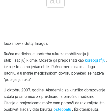
ad
leezsnow / Getty Images
Ručna medicina je upotreba ruku za mobilizaciju (i
stabilizaciju) kičme. Možete ga prepoznati kao
koreografiju
,
iako je to samo jedan oblik. Ručna medicina ima dugu
istoriju, a u manje medicinskom govoru ponekad se naziva
"polaganje ruku".
U oktobru 2007. godine, Akademija za kirurško obrazovanje
izdala je smernice za praktičare iz priručne medicine.
Čitanje o smjernicama može vam pomoći da razumijete šta
očekivati ​​kada vidite kirurgu,
osteopatu
, fizioterapeutu,