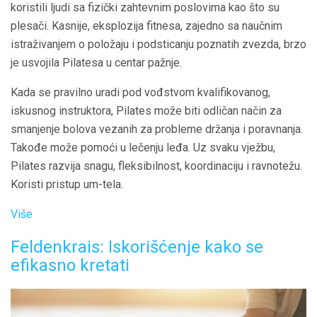
koristili ljudi sa fizički zahtevnim poslovima kao što su
plesači. Kasnije, eksplozija fitnesa, zajedno sa naučnim
istraživanjem o položaju i podsticanju poznatih zvezda, brzo
je usvojila Pilatesa u centar pažnje.
Kada se pravilno uradi pod vođstvom kvalifikovanog,
iskusnog instruktora, Pilates može biti odličan način za
smanjenje bolova vezanih za probleme držanja i poravnanja.
Takođe može pomoći u lečenju leđa. Uz svaku vježbu,
Pilates razvija snagu, fleksibilnost, koordinaciju i ravnotežu.
Koristi pristup um-tela.
Više
Feldenkrais: Iskorišćenje kako se
efikasno kretati