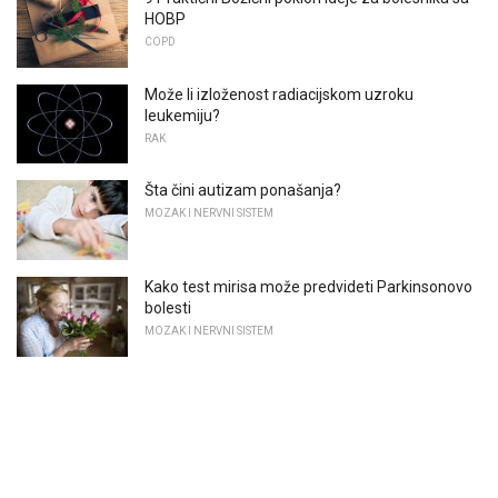
HOBP
COPD
Može li izloženost radiacijskom uzroku
leukemiju?
RAK
Šta čini autizam ponašanja?
MOZAK I NERVNI SISTEM
Kako test mirisa može predvideti Parkinsonovo
bolesti
MOZAK I NERVNI SISTEM