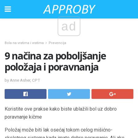
ad
Bola na vratima i vratima
Prevencija
9 načina za poboljšanje
položaja i poravnanja
by Anne Asher, CPT
Koristite ove prakse kako biste ublažili bol uz dobro
poravnanje kičme
Položaj može biti lak osećaj tokom celog mišićno-
skeletnog sistema kada imate dobro poravnanje. Ali ako