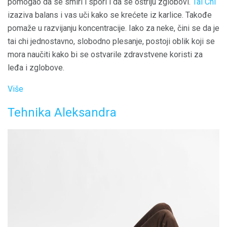
pomogao da se smiri i spori i da se oštriju zglobovi.
Tai Chi
izaziva balans i vas uči kako se krećete iz karlice. Takođe
pomaže u razvijanju koncentracije. Iako za neke, čini se da je
tai chi jednostavno, slobodno plesanje, postoji oblik koji se
mora naučiti kako bi se ostvarile zdravstvene koristi za
leđa i zglobove.
Više
Tehnika Aleksandra