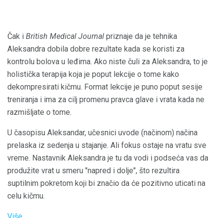
Čak i
British Medical Journal
priznaje da je tehnika
Aleksandra dobila dobre rezultate kada se koristi za
kontrolu bolova u leđima. Ako niste čuli za Aleksandra, to je
holistička terapija koja je poput lekcije o tome kako
dekompresirati kičmu. Format lekcije je puno poput sesije
treniranja i ima za cilj promenu pravca glave i vrata kada ne
razmišljate o tome.
U časopisu Aleksandar, učesnici uvode (načinom) načina
prelaska iz sedenja u stajanje. Ali fokus ostaje na vratu sve
vreme. Nastavnik Aleksandra je tu da vodi i podseća vas da
produžite vrat u smeru "napred i dolje", što rezultira
suptilnim pokretom koji bi značio da će pozitivno uticati na
celu kičmu.
Više