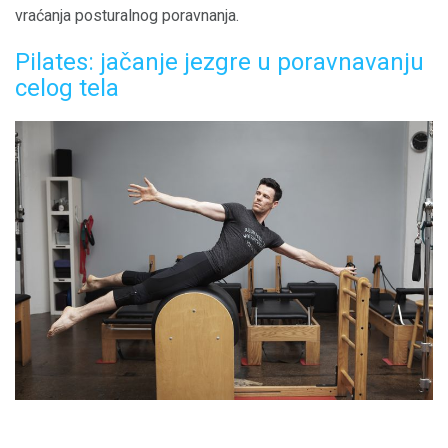
vraćanja posturalnog poravnanja.
Pilates: jačanje jezgre u poravnavanju
celog tela