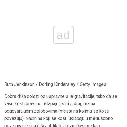
ad
Ruth Jenkinson / Dorling Kindersley / Getty Images
Dobra drža dolazi od uspravne sile gravitacije, tako da se
vaše kosti pravilno uklapaju jedni s drugima na
odgovarajućim zglobovima (mesta na kojima se kosti
povezuju). Način na koji se kosti uklapaju u međusobno
povezivanje i na čitav oblik tela označava se kao