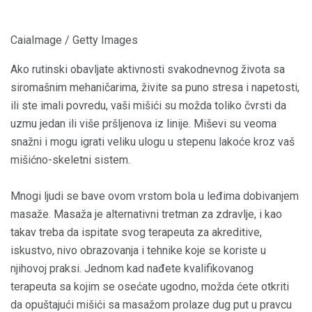
CaiaImage / Getty Images
Ako rutinski obavljate aktivnosti svakodnevnog života sa
siromašnim mehaničarima, živite sa puno stresa i napetosti,
ili ste imali povredu, vaši mišići su možda toliko čvrsti da
uzmu jedan ili više pršljenova iz linije. Miševi su veoma
snažni i mogu igrati veliku ulogu u stepenu lakoće kroz vaš
mišićno-skeletni sistem.
Mnogi ljudi se bave ovom vrstom bola u leđima dobivanjem
masaže. Masaža je alternativni tretman za zdravlje, i kao
takav treba da ispitate svog terapeuta za akreditive,
iskustvo, nivo obrazovanja i tehnike koje se koriste u
njihovoj praksi. Jednom kad nađete kvalifikovanog
terapeuta sa kojim se osećate ugodno, možda ćete otkriti
da opuštajući mišići sa masažom prolaze dug put u pravcu