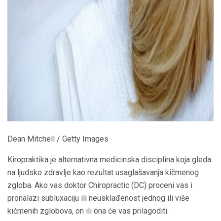
Dean Mitchell / Getty Images
Kiropraktika je alternativna medicinska disciplina koja gleda
na ljudsko zdravlje kao rezultat usaglašavanja kičmenog
zgloba. Ako vas doktor Chiropractic (DC) proceni vas i
pronalazi subluxaciju ili neusklađenost jednog ili više
kičmenih zglobova, on ili ona će vas prilagoditi.