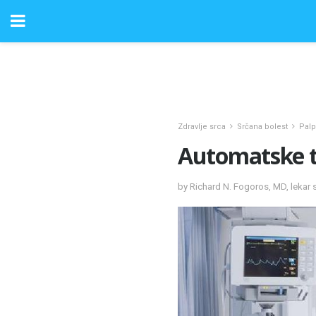
Zdravlje srca
Srčana bolest
Palpi
Automatske t
by Richard N. Fogoros, MD, lekar 