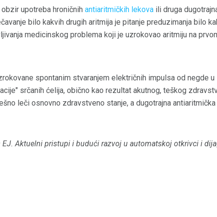
obzir upotreba hroničnih
antiaritmičkih lekova
ili druga dugotrajna
ečavanje bilo kakvih drugih aritmija je pitanje preduzimanja bilo ka
jivanja medicinskog problema koji je uzrokovao aritmiju na prvo
zrokovane spontanim stvaranjem električnih impulsa od negde u 
tacije" srčanih ćelija, obično kao rezultat akutnog, teškog zdravs
ešno leči osnovno zdravstveno stanje, a dugotrajna antiaritmička t
 EJ.
Aktuelni pristupi i budući razvoj u automatskoj otkrivci i dija