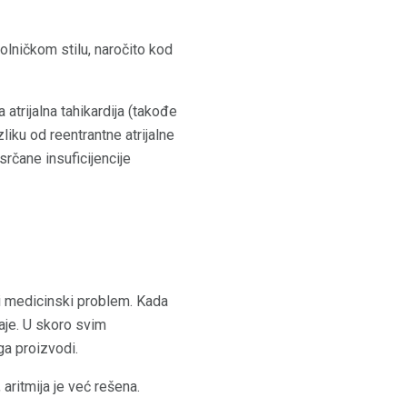
olničkom stilu, naročito kod
atrijalna tahikardija (takođe
zliku od reentrantne atrijalne
rčane insuficijencije
vni medicinski problem. Kada
taje. U skoro svim
ga proizvodi.
aritmija je već rešena.