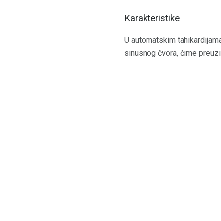
Karakteristike
U automatskim tahikardijama,
sinusnog čvora, čime preuzim