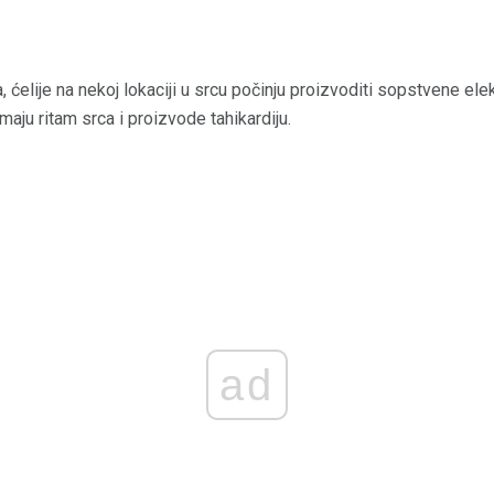
 ćelije na nekoj lokaciji u srcu počinju proizvoditi sopstvene el
aju ritam srca i proizvode tahikardiju.
ad