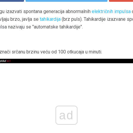
u izazvati spontana generacija abnormalnih
električnih impulsa
o
ljaju brzo, javlja se
tahikardija
(brz puls). Tahikardije izazvane s
lsa nazivaju se "automatske tahikardije".
znači srčanu brzinu veću od 100 otkucaja u minuti.
ad