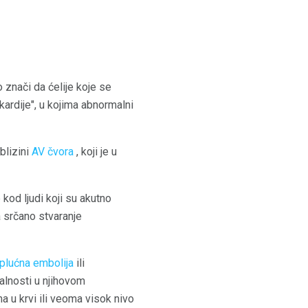
to znači da ćelije koje se
kardije", u kojima abnormalni
blizini
AV čvora
, koji je u
kod ljudi koji su akutno
a srčano stvaranje
plućna embolija
ili
malnosti u njihovom
a u krvi ili veoma visok nivo