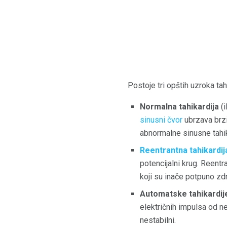
Postoje tri opštih uzroka tah
Normalna tahikardija
(i
sinusni čvor
ubrzava brzi
abnormalne sinusne tahik
Reentrantna tahikardij
potencijalni krug. Reentra
koji su inače potpuno zdr
Automatske tahikardij
električnih impulsa od n
nestabilni.