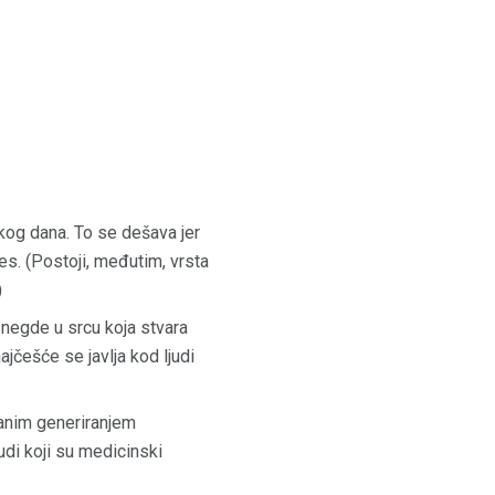
akog dana. To se dešava jer
es. (Postoji, međutim, vrsta
)
negde u srcu koja stvara
ajčešće se javlja kod ljudi
tanim generiranjem
udi koji su medicinski