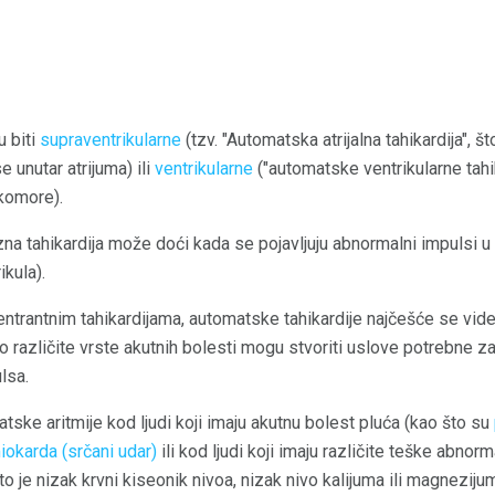
 biti
supraventrikularne
(tzv. "Automatska atrijalna tahikardija", š
 unutar atrijuma) ili
ventrikularne
("automatske ventrikularne tahi
 komore).
a tahikardija može doći kada se pojavljuju abnormalni impulsi u 
ikula).
trantnim tahikardijama, automatske tahikardije najčešće se vide 
o različite vrste akutnih bolesti mogu stvoriti uslove potrebne z
lsa.
atske aritmije kod ljudi koji imaju akutnu bolest pluća (kao što su
miokarda (srčani udar)
ili kod ljudi koji imaju različite teške abnor
o je nizak krvni kiseonik nivoa, nizak nivo kalijuma ili magnezijum