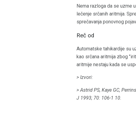
Nema razloga da se uzme u 
lečenje srčanih aritmija. Spr
sprečavanja ponovnog pojavl
Reč od
Automatske tahikardije su u
kao srčana aritmija zbog "iri
aritmije nestaju kada se usp
> Izvori:
> Astrid PS, Kaye GC, Perrins
J 1993; 70: 106-1 10.