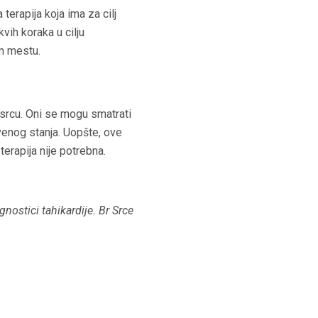
 terapija koja ima za cilj
kvih koraka u cilju
m mestu.
srcu. Oni se mogu smatrati
tvenog stanja. Uopšte, ove
erapija nije potrebna.
gnostici tahikardije.
Br Srce