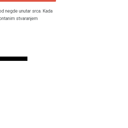
d negde unutar srca. Kada
pontanim stvaranjem