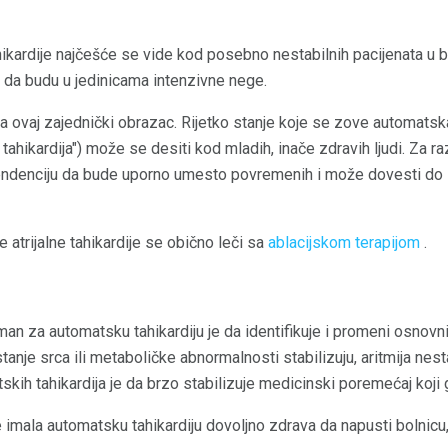
ikardije najčešće se vide kod posebno nestabilnih pacijenata u b
ni da budu u jedinicama intenzivne nege.
 ovaj zajednički obrazac. Rijetko stanje koje se zove automatska 
 tahikardija") može se desiti kod mladih, inače zdravih ljudi. Za ra
 tendenciju da bude uporno umesto povremenih i može dovesti do s
atrijalne tahikardije se obično leči sa
ablacijskom terapijom
.
retman za automatsku tahikardiju je da identifikuje i promeni osno
stanje srca ili metaboličke abnormalnosti stabilizuju, aritmija nes
skih tahikardija je da brzo stabilizuje medicinski poremećaj koji 
 imala automatsku tahikardiju dovoljno zdrava da napusti bolnicu, 