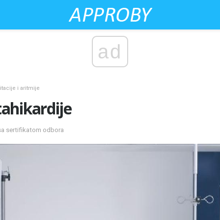
ad
tacije i aritmije
ahikardije
sa sertifikatom odbora