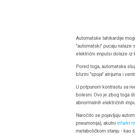
Automatske tahikardije mogu
"automatski" pucaju nalaze se
električni impulsi dolaze iz
Pored toga, automatska sluzn
blizini "spoja" atrijuma i ventr
U potpunom kontrastu sa reen
bolesni. Ovo je zbog toga št
abnormalnih električnih impu
Naročito se pojavljuju autom
pneumonija), akutni
infarkt 
metaboličkom stanju - kao št