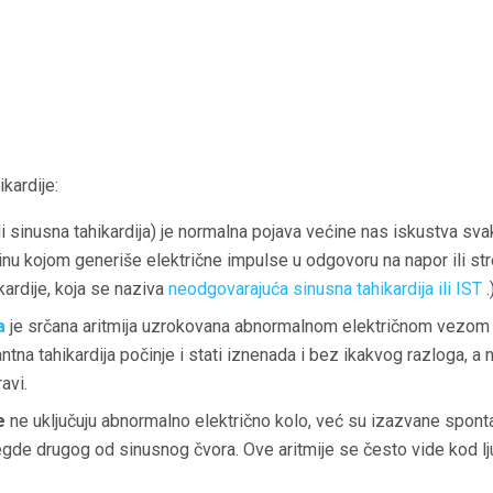
ikardije:
li sinusna tahikardija) je normalna pojava većine nas iskustva sv
nu kojom generiše električne impulse u odgovoru na napor ili str
ardije, koja se naziva
neodgovarajuća sinusna tahikardija ili IST
.
a
je srčana aritmija uzrokovana abnormalnom električnom vezom 
ntna tahikardija počinje i stati iznenada i bez ikakvog razloga, a n
avi.
e
ne uključuju abnormalno električno kolo, već su izazvane spon
egde drugog od sinusnog čvora. Ove aritmije se često vide kod lj