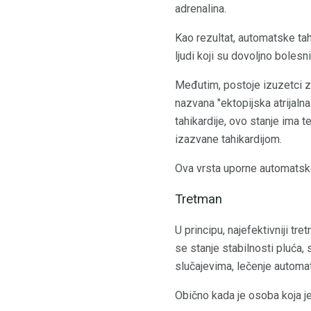
adrenalina.
Kao rezultat, automatske tah
ljudi koji su dovoljno boles
Međutim, postoje izuzetci za
nazvana "ektopijska atrijalna
tahikardije, ovo stanje ima
izazvane tahikardijom.
Ova vrsta uporne automatske 
Tretman
U principu, najefektivniji t
se stanje stabilnosti pluća, 
slučajevima, lečenje automat
Obično kada je osoba koja je