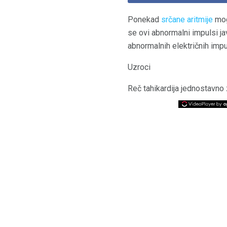
Ponekad
srčane aritmije
mog
se ovi abnormalni impulsi jav
abnormalnih električnih impu
Uzroci
Reč tahikardija jednostavno 