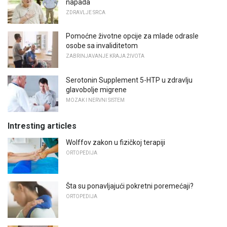
napada
ZDRAVLJE SRCA
Pomoćne životne opcije za mlade odrasle
osobe sa invaliditetom
ZABRINJAVANJE KRAJA ŽIVOTA
Serotonin Supplement 5-HTP u zdravlju
glavobolje migrene
MOZAK I NERVNI SISTEM
Intresting articles
Wolffov zakon u fizičkoj terapiji
ORTOPEDIJA
Šta su ponavljajući pokretni poremećaji?
ORTOPEDIJA