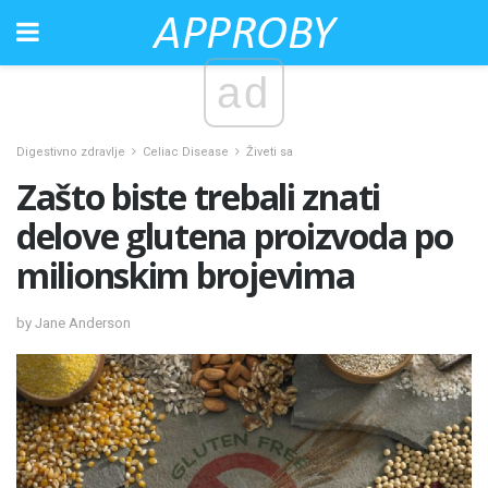
ad
Digestivno zdravlje
Celiac Disease
Živeti sa
Zašto biste trebali znati
delove glutena proizvoda po
milionskim brojevima
by Jane Anderson