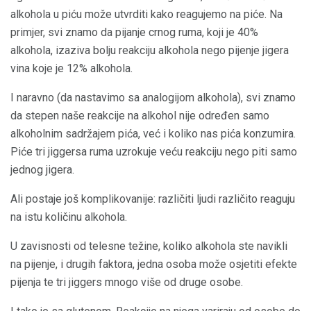
alkohola u piću može utvrditi kako reagujemo na piće. Na
primjer, svi znamo da pijanje crnog ruma, koji je 40%
alkohola, izaziva bolju reakciju alkohola nego pijenje jigera
vina koje je 12% alkohola.
I naravno (da nastavimo sa analogijom alkohola), svi znamo
da stepen naše reakcije na alkohol nije određen samo
alkoholnim sadržajem pića, već i koliko nas pića konzumira.
Piće tri jiggersa ruma uzrokuje veću reakciju nego piti samo
jednog jigera.
Ali postaje još komplikovanije: različiti ljudi različito reaguju
na istu količinu alkohola.
U zavisnosti od telesne težine, koliko alkohola ste navikli
na pijenje, i drugih faktora, jedna osoba može osjetiti efekte
pijenja te tri jiggers mnogo više od druge osobe.