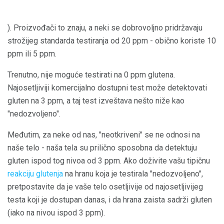
). Proizvođači to znaju, a neki se dobrovoljno pridržavaju
strožijeg standarda testiranja od 20 ppm - obično koriste 10
ppm ili 5 ppm.
Trenutno, nije moguće testirati na 0 ppm glutena.
Najosetljiviji komercijalno dostupni test može detektovati
gluten na 3 ppm, a taj test izveštava nešto niže kao
"nedozvoljeno".
Međutim, za neke od nas, "neotkriveni" se ne odnosi na
naše telo - naša tela su prilično sposobna da detektuju
gluten ispod tog nivoa od 3 ppm. Ako doživite vašu tipičnu
reakciju glutenja
na hranu koja je testirala "nedozvoljeno",
pretpostavite da je vaše telo osetljivije od najosetljivijeg
testa koji je dostupan danas, i da hrana zaista sadrži gluten
(iako na nivou ispod 3 ppm).