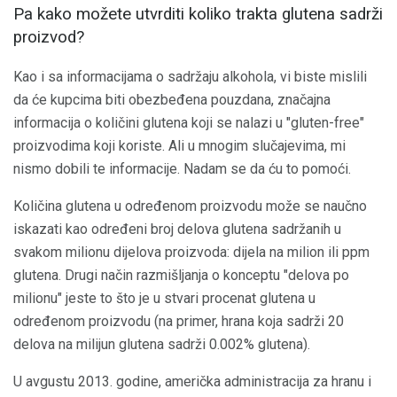
Pa kako možete utvrditi koliko trakta glutena sadrži
proizvod?
Kao i sa informacijama o sadržaju alkohola, vi biste mislili
da će kupcima biti obezbeđena pouzdana, značajna
informacija o količini glutena koji se nalazi u "gluten-free"
proizvodima koji koriste. Ali u mnogim slučajevima, mi
nismo dobili te informacije. Nadam se da ću to pomoći.
Količina glutena u određenom proizvodu može se naučno
iskazati kao određeni broj delova glutena sadržanih u
svakom milionu dijelova proizvoda: dijela na milion ili ppm
glutena. Drugi način razmišljanja o konceptu "delova po
milionu" jeste to što je u stvari procenat glutena u
određenom proizvodu (na primer, hrana koja sadrži 20
delova na milijun glutena sadrži 0.002% glutena).
U avgustu 2013. godine, američka administracija za hranu i