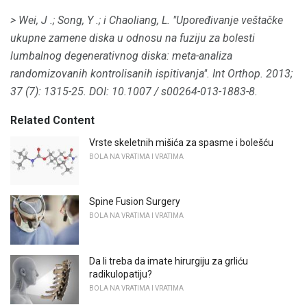
> Wei, J .;
Song, Y .;
i Chaoliang, L. "Upoređivanje veštačke
ukupne zamene diska u odnosu na fuziju za bolesti
lumbalnog degenerativnog diska: meta-analiza
randomizovanih kontrolisanih ispitivanja".
Int Orthop.
2013;
37 (7): 1315-25.
DOI: 10.1007 / s00264-013-1883-8.
Related Content
Vrste skeletnih mišića za spasme i bolešću
BOLA NA VRATIMA I VRATIMA
Spine Fusion Surgery
BOLA NA VRATIMA I VRATIMA
Da li treba da imate hirurgiju za grliću
radikulopatiju?
BOLA NA VRATIMA I VRATIMA