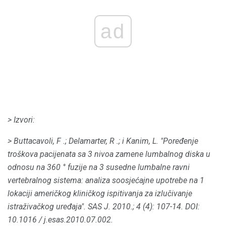
ad
> Izvori:
> Buttacavoli, F .;
Delamarter, R .;
i Kanim, L. "Poređenje
troškova pacijenata sa 3 nivoa zamene lumbalnog diska u
odnosu na 360 ° fuzije na 3 susedne lumbalne ravni
vertebralnog sistema: analiza soosjećajne upotrebe na 1
lokaciji američkog kliničkog ispitivanja za izlučivanje
istraživačkog uređaja".
SAS J.
2010.;
4 (4): 107-14.
DOI:
10.1016 / j.esas.2010.07.002.