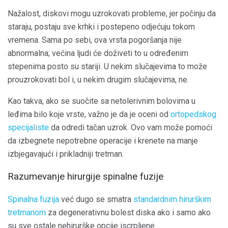
Nažalost, diskovi mogu uzrokovati probleme, jer počinju da
staraju, postaju sve krhki i postepeno odjećuju tokom
vremena. Sama po sebi, ova vrsta pogoršanja nije
abnormalna; većina ljudi će doživeti to u određenim
stepenima posto su stariji. U nekim slučajevima to može
prouzrokovati bol i, u nekim drugim slučajevima, ne.
Kao takva, ako se suočite sa netolerivnim bolovima u
leđima bilo koje vrste, važno je da je oceni od
ortopedskog
specijaliste
da odredi tačan uzrok. Ovo vam može pomoći
da izbegnete nepotrebne operacije i krenete na manje
izbjegavajući i prikladniji tretman.
Razumevanje hirurgije spinalne fuzije
Spinalna fuzija
već dugo se smatra
standardnim hirurškim
tretmanom
za degenerativnu bolest diska ako i samo ako
su sve ostale nehirurške opcije iscrpljene.