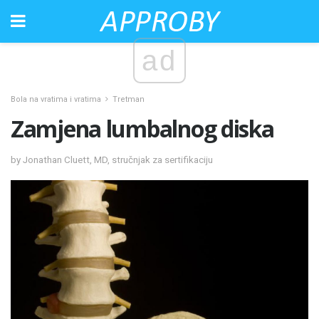
ad
Bola na vratima i vratima
Tretman
Zamjena lumbalnog diska
by Jonathan Cluett, MD, stručnjak za sertifikaciju