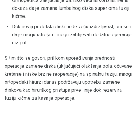
Orthopedics zaključila je da, iako veoma korisna, nema
dokaza da je zamena lumbalnog diska superiorna fuziji
kičme.
Dok noviji protetski diski nude veću izdržljivost, oni se i
dalje mogu istrošiti i mogu zahtijevati dodatne operacije
niz put.
S tim što se govori, prilikom upoređivanja prednosti
operacije zamene diska (uključujući olakšanje bola, očuvane
kretanje i niske brzine reoperacije) na spinalnu fuziju, mnogi
ortopedski hirurzi danas podržavaju upotrebu zamene
diskova kao hirurškog pristupa prve linije dok rezervira
fuziju kičme za kasnije operacije.