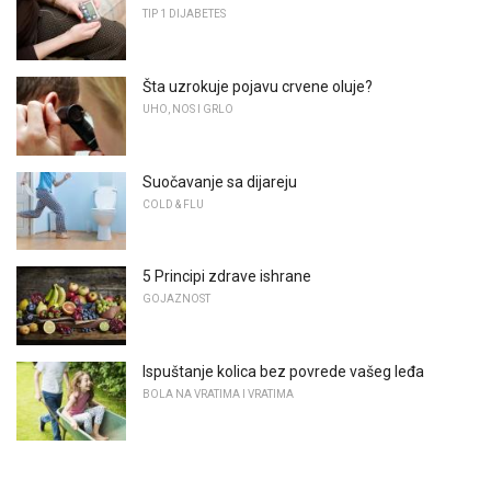
TIP 1 DIJABETES
Šta uzrokuje pojavu crvene oluje?
UHO, NOS I GRLO
Suočavanje sa dijareju
COLD & FLU
5 Principi zdrave ishrane
GOJAZNOST
Ispuštanje kolica bez povrede vašeg leđa
BOLA NA VRATIMA I VRATIMA