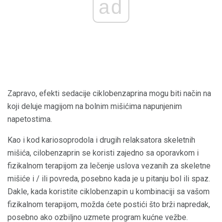
ad
Zapravo, efekti sedacije ciklobenzaprina mogu biti način na
koji deluje magijom na bolnim mišićima napunjenim
napetostima.
Kao i kod kariosoprodola i drugih relaksatora skeletnih
mišića, cilobenzaprin se koristi zajedno sa oporavkom i
fizikalnom terapijom za lečenje uslova vezanih za skeletne
mišiće i / ili povreda, posebno kada je u pitanju bol ili spaz.
Dakle, kada koristite ciklobenzapin u kombinaciji sa vašom
fizikalnom terapijom, možda ćete postići što brži napredak,
posebno ako ozbiljno uzmete program kućne vežbe.