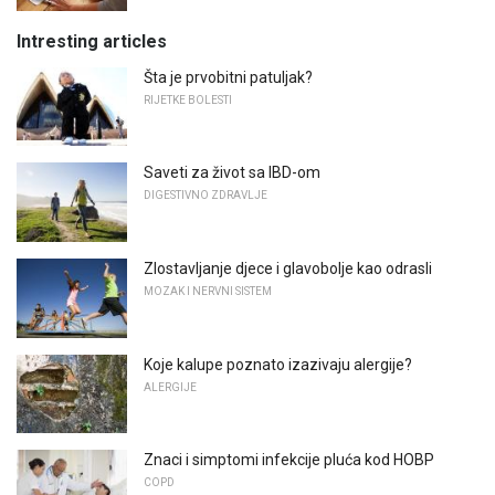
Intresting articles
Šta je prvobitni patuljak?
RIJETKE BOLESTI
Saveti za život sa IBD-om
DIGESTIVNO ZDRAVLJE
Zlostavljanje djece i glavobolje kao odrasli
MOZAK I NERVNI SISTEM
Koje kalupe poznato izazivaju alergije?
ALERGIJE
Znaci i simptomi infekcije pluća kod HOBP
COPD