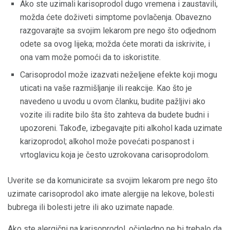
Ako ste uzimali karisoprodol dugo vremena i zaustavili,
možda ćete doživeti simptome povlačenja. Obavezno
razgovarajte sa svojim lekarom pre nego što odjednom
odete sa ovog lijeka; možda ćete morati da iskrivite, i
ona vam može pomoći da to iskoristite.
Carisoprodol može izazvati neželjene efekte koji mogu
uticati na vaše razmišljanje ili reakcije. Kao što je
navedeno u uvodu u ovom članku, budite pažljivi ako
vozite ili radite bilo šta što zahteva da budete budni i
upozoreni. Takođe, izbegavajte piti alkohol kada uzimate
karizoprodol; alkohol može povećati pospanost i
vrtoglavicu koja je često uzrokovana carisoprodolom.
Uverite se da komunicirate sa svojim lekarom pre nego što
uzimate carisoprodol ako imate alergije na lekove, bolesti
bubrega ili bolesti jetre ili ako uzimate napade.
Ako ste alergični na karisoprodol, očigledno ne bi trebalo da