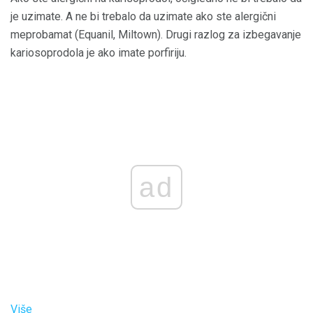
je uzimate. A ne bi trebalo da uzimate ako ste alergični
meprobamat (Equanil, Miltown). Drugi razlog za izbegavanje
kariosoprodola je ako imate porfiriju.
ad
Više