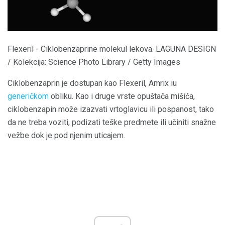
Flexeril - Ciklobenzaprine molekul lekova. LAGUNA DESIGN
/ Kolekcija: Science Photo Library / Getty Images
Ciklobenzaprin je dostupan kao Flexeril, Amrix iu
generičkom
obliku. Kao i druge vrste opuštača mišića,
ciklobenzapin može izazvati vrtoglavicu ili pospanost, tako
da ne treba voziti, podizati teške predmete ili učiniti snažne
vežbe dok je pod njenim uticajem.