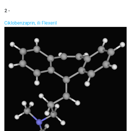
2 -
Ciklobenzaprin, ili Flexeril