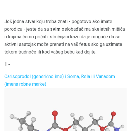
Još jedna stvar koju treba znati - pogotovo ako imate
porodicu - jeste da sa
svim
oslobađačima skeletnih mišića
o kojima ćemo pričati, stručnjaci kažu da je moguće da se
aktivni sastojak može preneti na vaš fetus ako ga uzimate
tokom trudnoće ili kod vašeg bebu kad dojite.
1 -
Carisoprodol (generično ime) i Soma, Rela ili Vanadom
(imena robne marke)