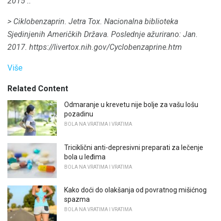
2015 ..
> Ciklobenzaprin.
Jetra Tox.
Nacionalna biblioteka
Sjedinjenih Američkih Država.
Poslednje ažurirano: Jan.
2017. https://livertox.nih.gov/Cyclobenzaprine.htm
Više
Related Content
Odmaranje u krevetu nije bolje za vašu lošu
pozadinu
BOLA NA VRATIMA I VRATIMA
Triciklični anti-depresivni preparati za lečenje
bola u leđima
BOLA NA VRATIMA I VRATIMA
Kako doći do olakšanja od povratnog mišićnog
spazma
BOLA NA VRATIMA I VRATIMA