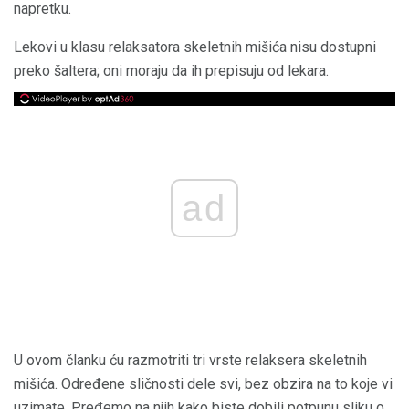
napretku.
Lekovi u klasu relaksatora skeletnih mišića nisu dostupni
preko šaltera; oni moraju da ih prepisuju od lekara.
ad
U ovom članku ću razmotriti tri vrste relaksera skeletnih
mišića. Određene sličnosti dele svi, bez obzira na to koje vi
uzimate. Pređemo na njih kako biste dobili potpunu sliku o