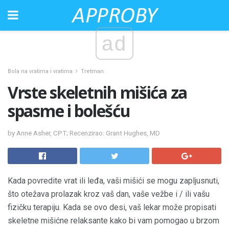
ad
Bola na vratima i vratima
Tretman
Vrste skeletnih mišića za
spasme i bolešću
by Anne Asher, CPT; Recenzirao: Grant Hughes, MD
Kada povredite vrat ili leđa, vaši mišići se mogu zapljusnuti,
što otežava prolazak kroz vaš dan, vaše vežbe i / ili vašu
fizičku terapiju. Kada se ovo desi, vaš lekar može propisati
skeletne mišićne relaksante kako bi vam pomogao u brzom