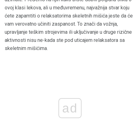
ovoj klasi lekova, ali u međuvremenu, najvažnija stvar koju
ćete zapamtiti o relaksatorima skeletnih mišića jeste da će
vam verovatno učiniti zaspanost. To znači da vožnja,
upravljanje teškim strojevima ili uključivanje u druge rizične
aktivnosti nisu ne-kada ste pod uticajem relaksatora sa
skeletnim mišićima.
ad