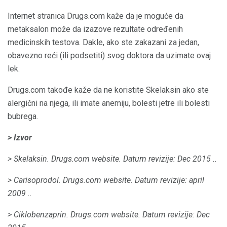
Internet stranica Drugs.com kaže da je moguće da
metaksalon može da izazove rezultate određenih
medicinskih testova. Dakle, ako ste zakazani za jedan,
obavezno reći (ili podsetiti) svog doktora da uzimate ovaj
lek.
Drugs.com takođe kaže da ne koristite Skelaksin ako ste
alergični na njega, ili imate anemiju, bolesti jetre ili bolesti
bubrega.
> Izvor
> Skelaksin.
Drugs.com website.
Datum revizije: Dec 2015 ..
> Carisoprodol.
Drugs.com website.
Datum revizije: april
2009 ..
> Ciklobenzaprin.
Drugs.com website.
Datum revizije: Dec