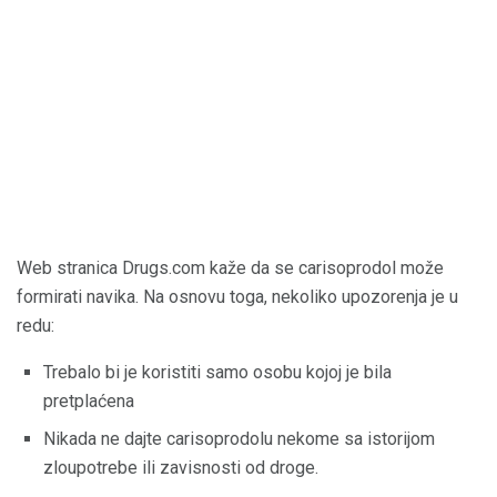
Web stranica Drugs.com kaže da se carisoprodol može
formirati navika. Na osnovu toga, nekoliko upozorenja je u
redu:
Trebalo bi je koristiti samo osobu kojoj je bila
pretplaćena
Nikada ne dajte carisoprodolu nekome sa istorijom
zloupotrebe ili zavisnosti od droge.