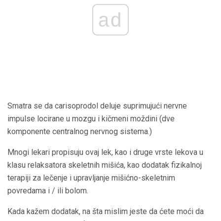
ad
Smatra se da carisoprodol deluje suprimujući nervne
impulse locirane u mozgu i kičmeni moždini (dve
komponente centralnog nervnog sistema.)
Mnogi lekari propisuju ovaj lek, kao i druge vrste lekova u
klasu relaksatora skeletnih mišića, kao dodatak fizikalnoj
terapiji za lečenje i upravljanje mišićno-skeletnim
povredama i / ili bolom.
Kada kažem dodatak, na šta mislim jeste da ćete moći da