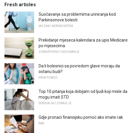
Fresh articles
Suočavanje sa problemima uriniranja kod
Parkinsonove bolesti
MOZAK I NERVNI SISTEM
Prekidanje mjeseca kalendara za upis Medicare
po mjesecima
ZDRAVSTVENO OSIGURANJE
Da li bolesnici sa povredom glave moraju da
ostanu budi?
PRVA POMOĆ
Top 10 pitanja koja dobijam od ljudi koji misle da
mogu imati STD
SEKSUALNO ZDRAVLJE
Gdje pronaći finansijsku pomoć ako imate rak
RAK