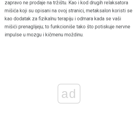
zapravo ne prodaje na tržištu. Kao i kod drugih relaksatora
mišića koji su opisani na ovoj stranici, metaksalon koristi se
kao dodatak za fizikalnu terapiju i odmara kada se vaši
mišići prenaglijeju; to funkcioniše tako što potiskuje nervne
impulse u mozgu i kičmenu moždinu.
ad