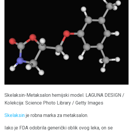
Skelaksin-Metaksalon hemijski model. LAGUNA DESIGN /
Kolekcija: Science Photo Library / Getty Images
Skelaksin
je robna marka za metaksalon.
Iako je FDA odobrila generički oblik ovog leka, on se