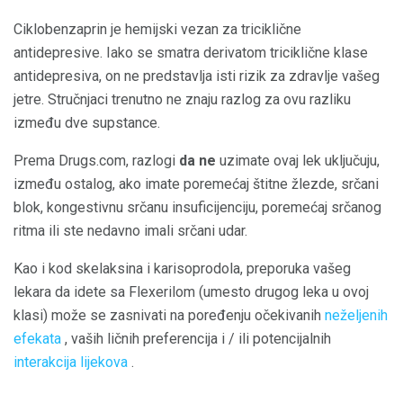
Ciklobenzaprin je hemijski vezan za triciklične
antidepresive. Iako se smatra derivatom triciklične klase
antidepresiva, on ne predstavlja isti rizik za zdravlje vašeg
jetre. Stručnjaci trenutno ne znaju razlog za ovu razliku
između dve supstance.
Prema Drugs.com, razlogi
da ne
uzimate ovaj lek uključuju,
između ostalog, ako imate poremećaj štitne žlezde, srčani
blok, kongestivnu srčanu insuficijenciju, poremećaj srčanog
ritma ili ste nedavno imali srčani udar.
Kao i kod skelaksina i karisoprodola, preporuka vašeg
lekara da idete sa Flexerilom (umesto drugog leka u ovoj
klasi) može se zasnivati ​​na poređenju očekivanih
neželjenih
efekata
, vaših ličnih preferencija i / ili potencijalnih
interakcija lijekova
.