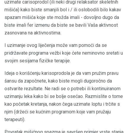
uzimate carisoprodol (ili neki drugi relaksator skeletnih
mišića) kako biste smanjili bol i / ili oslobodili bilo kakav
spazam mišića koje ste možda imali - dovoljno dugo da
biste imali fer izmenu da biste se bavili Vaša aktivnost
zasnovana na aktivnostima.
I uzimanje ovog liječenja može vam pomoći da se
pridržavate programa vežbi koje ćete neminovno sretati u
svojim sesijama fizičke terapije.
Ideja o korišćenju karisoprodola je da vam pružim pravu
šansu da započnete, kako biste mogli dugoročno da
ostvarite rezultate. Ne radi se o potrebi ili kontinuiranom
uzimanju leka kako bi se bolje osećao. Razmislite o tome
kao početak kretanja, nakon čega uzimate loptu i trčite s
njim (držeći se kućnim programom koje vam pružaju
terapeuti).
Povratak mišićnog spazma je savršen primjer vrste stanja