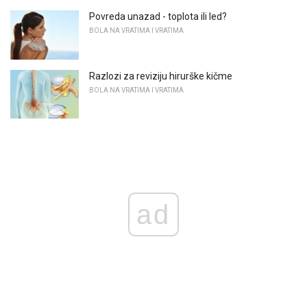
Povreda unazad - toplota ili led?
BOLA NA VRATIMA I VRATIMA
Razlozi za reviziju hirurške kičme
BOLA NA VRATIMA I VRATIMA
ad