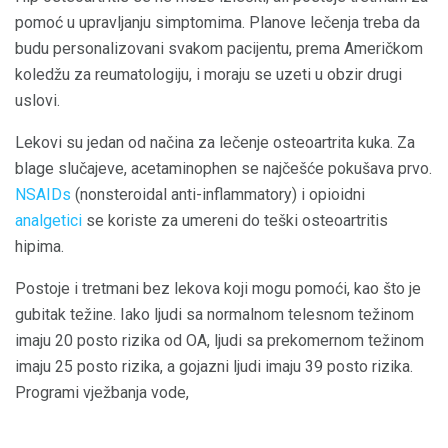
pomoć u upravljanju simptomima. Planove lečenja treba da
budu personalizovani svakom pacijentu, prema Američkom
koledžu za reumatologiju, i moraju se uzeti u obzir drugi
uslovi.
Lekovi su jedan od načina za lečenje osteoartrita kuka. Za
blage slučajeve, acetaminophen se najčešće pokušava prvo.
NSAIDs
(nonsteroidal anti-inflammatory) i opioidni
analgetici
se koriste za umereni do teški osteoartritis
hipima.
Postoje i tretmani bez lekova koji mogu pomoći, kao što je
gubitak težine. Iako ljudi sa normalnom telesnom težinom
imaju 20 posto rizika od OA, ljudi sa prekomernom težinom
imaju 25 posto rizika, a gojazni ljudi imaju 39 posto rizika.
Programi vježbanja vode,