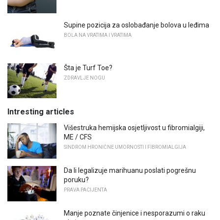
Supine pozicija za oslobađanje bolova u leđima
BOLA NA VRATIMA I VRATIMA
Šta je Turf Toe?
ZDRAVLJE NOGU
Intresting articles
Višestruka hemijska osjetljivost u fibromialgiji,
ME / CFS
SINDROM HRONIČNE UMORNOSTI I FIBROMIALGIJA
Da li legalizuje marihuanu poslati pogrešnu
poruku?
PRAVA PACIJENTA
Manje poznate činjenice i nesporazumi o raku