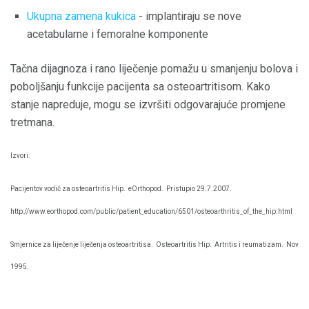
Ukupna zamena kukica
- implantiraju se nove
acetabularne i femoralne komponente
Tačna dijagnoza i rano liječenje pomažu u smanjenju bolova i
poboljšanju funkcije pacijenta sa osteoartritisom. Kako
stanje napreduje, mogu se izvršiti odgovarajuće promjene
tretmana.
Izvori:
Pacijentov vodič za osteoartritis Hip.
eOrthopod.
Pristupio 29.7.2007.
http://www.eorthopod.com/public/patient_education/6501/osteoarthritis_of_the_hip.html
Smjernice za liječenje liječenja osteoartritisa.
Osteoartritis Hip.
Artritis i reumatizam.
Nov
1995.