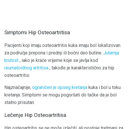
Simptomi Hip Osteoartritisa
Pacijenti koji imaju osteoartritis kuka imaju bol lokalizovan
za područje prepona i prednji ili bočni deo butine.
Jutarnja
krutost
, iako je kraće vrijeme koje se javlja kod
reumatoidnog artritisa
, takođe je karakteristično za hip
osteoartritis.
Najznačajnije,
ograničen je opseg kretanja
kuka i bol u toku
kretanja. Simptomi se mogu pogoršati do tačke da je bol
stalno prisutan.
Lečenje Hip Osteoartritisa
Hip osteoartritis se ne može izlečiti, ali postoje tretmani za