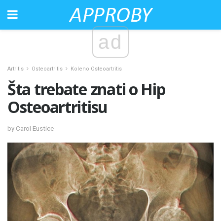
ad
Artritis
Osteoartritis
Koleno Osteoartritis
Šta trebate znati o Hip
Osteoartritisu
by Carol Eustice