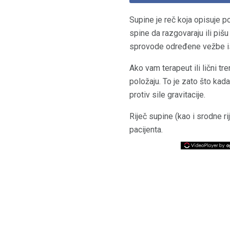
Supine je reč koja opisuje po
spine da razgovaraju ili pišu
sprovode određene vežbe ist
Ako vam terapeut ili lični t
položaju. To je zato što kada
protiv sile gravitacije.
Riječ supine (kao i srodne r
pacijenta.