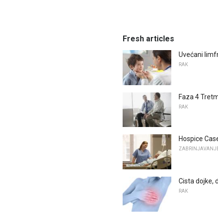
Fresh articles
Uvećani limfn
RAK
Faza 4 Tretm
RAK
Hospice Cas
ZABRINJAVANJE
Cista dojke, 
RAK