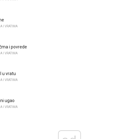
ne
A I VRATIMA
ičma i povrede
A I VRATIMA
l u vratu
A I VRATIMA
ni ugao
A I VRATIMA