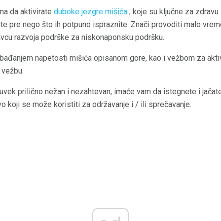
ma da aktivirate
duboke jezgre mišića
, koje su ključne za zdravu
pite pre nego što ih potpuno ispraznite. Znači provoditi malo vrem
ravcu razvoja podrške za niskonaponsku podršku.
obađanjem napetosti mišića opisanom gore, kao i vežbom za aktiv
 vežbu.
oš uvek prilično nežan i nezahtevan, imaće vam da istegnete i jačat
 koji se može koristiti za održavanje i / ili sprečavanje.