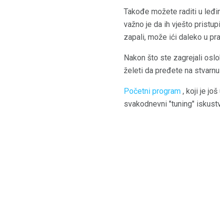
Takođe možete raditi u leđi
važno je da ih vješto pristu
zapali, može ići daleko u p
Nakon što ste zagrejali osl
želeti da pređete na stvarnu
Početni program
, koji je j
svakodnevni "tuning" iskustvo