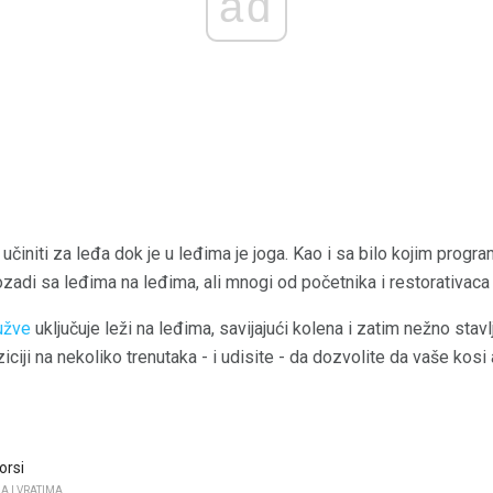
ad
učiniti za leđa dok je u leđima je joga. Kao i sa bilo kojim prog
zadi sa leđima na leđima, ali mnogi od početnika i restorativaca 
užve
uključuje leži na leđima, savijajući kolena i zatim nežno stavlj
ziciji na nekoliko trenutaka - i udisite - da dozvolite da vaše kosi
orsi
A I VRATIMA