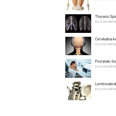
Thoracic Spi
BOLA NA VRATIM
Cervikalna k
BOLA NA VRATIM
Povratak i bo
BOLA NA VRATIM
Lumbosakral
BOLA NA VRATIM