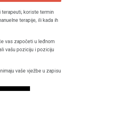
i terapeuti, koriste termin
anuelne terapije, ili kada ih
e će vas započeti u leđnom
li vašu poziciju i poziciju
 snimaju vaše vježbe u zapisu