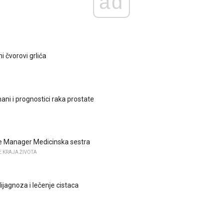
ad
i čvorovi grlića
ani i prognostici raka prostate
e Manager Medicinska sestra
 KRAJA ŽIVOTA
dijagnoza i lečenje cistaca