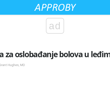
ad
ja za oslobađanje bolova u leđi
 Grant Hughes, MD