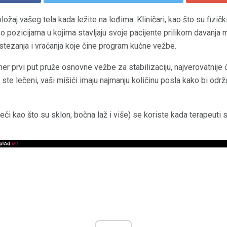
ložaj vašeg tela kada ležite na leđima. Kliničari, kao što su fizičk
 o pozicijama u kojima stavljaju svoje pacijente prilikom davanja m
ezanja i vraćanja koje čine program kućne vežbe.
rener prvi put pruže osnovne vežbe za stabilizaciju, najverovatnij
 ste lečeni, vaši mišići imaju najmanju količinu posla kako bi održa
iječi kao što su sklon, bočna laž i više) se koriste kada terapeuti