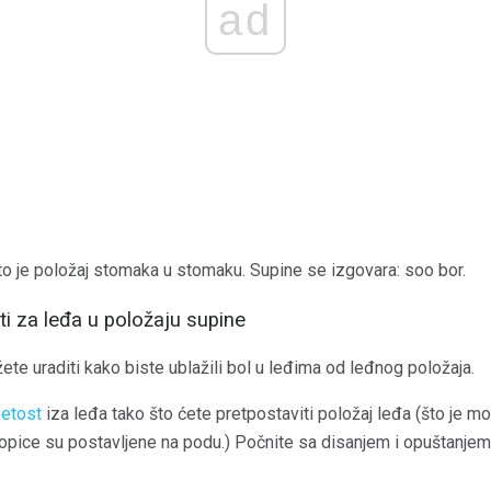
ad
što je položaj stomaka u stomaku. Supine se izgovara:
soo bor.
ti za leđa u položaju supine
ete uraditi kako biste ublažili bol u leđima od leđnog položaja.
petost
iza leđa tako što ćete pretpostaviti položaj leđa (što je mo
topice su postavljene na podu.) Počnite sa disanjem i opuštanjem