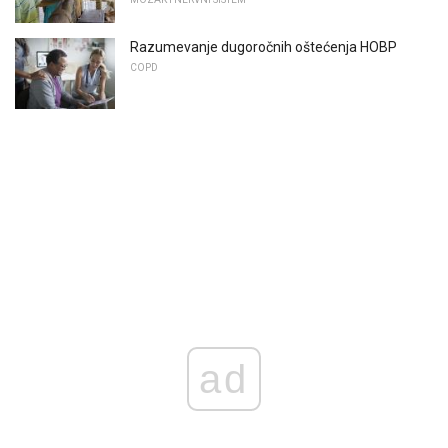
Razumevanje dugoročnih oštećenja HOBP
COPD
ad