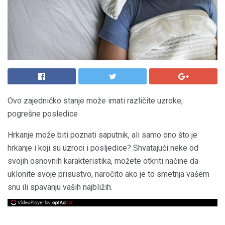
Ovo zajedničko stanje može imati različite uzroke,
pogrešne posledice
Hrkanje može biti poznati saputnik, ali samo ono što je
hrkanje i koji su uzroci i posljedice? Shvatajući neke od
svojih osnovnih karakteristika, možete otkriti načine da
uklonite svoje prisustvo, naročito ako je to smetnja vašem
snu ili spavanju vaših najbližih.