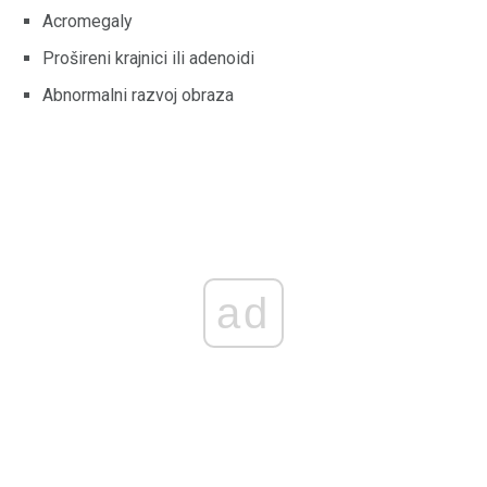
Acromegaly
Prošireni krajnici ili adenoidi
Abnormalni razvoj obraza
ad