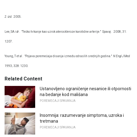
2. izd.
2005.
Lee, SA
i dr
.
"Teško hrkanje kao uzrok ateroskleroze karotidne arterije."
Spavaj
.
2008; 31:
1207.
Young, T
et al
.
"Pojava poremećaja disanja između odraslih srednjih godina."
N Engl J Med
1993; 328: 1230.
Related Content
Ustanovljeno ograničenje nesanice ili otpornosti
na bedanje kod mališana
POREMEĆAJI SPAVANJA
Insomnija: razumevanje simptoma, uzroka i
tretmana
POREMEĆAJI SPAVANJA