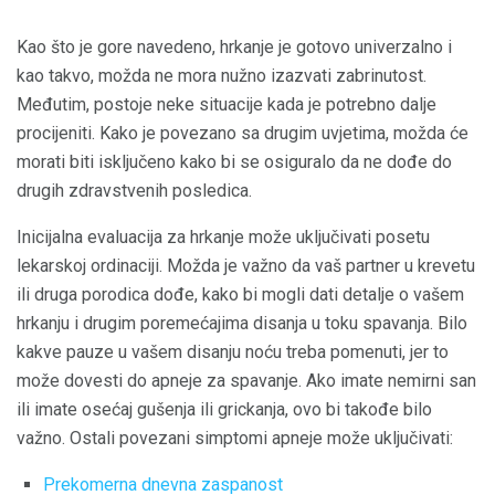
Kao što je gore navedeno, hrkanje je gotovo univerzalno i
kao takvo, možda ne mora nužno izazvati zabrinutost.
Međutim, postoje neke situacije kada je potrebno dalje
procijeniti. Kako je povezano sa drugim uvjetima, možda će
morati biti isključeno kako bi se osiguralo da ne dođe do
drugih zdravstvenih posledica.
Inicijalna evaluacija za hrkanje može uključivati ​​posetu
lekarskoj ordinaciji. Možda je važno da vaš partner u krevetu
ili druga porodica dođe, kako bi mogli dati detalje o vašem
hrkanju i drugim poremećajima disanja u toku spavanja. Bilo
kakve pauze u vašem disanju noću treba pomenuti, jer to
može dovesti do apneje za spavanje. Ako imate nemirni san
ili imate osećaj gušenja ili grickanja, ovo bi takođe bilo
važno. Ostali povezani simptomi apneje može uključivati:
Prekomerna dnevna zaspanost