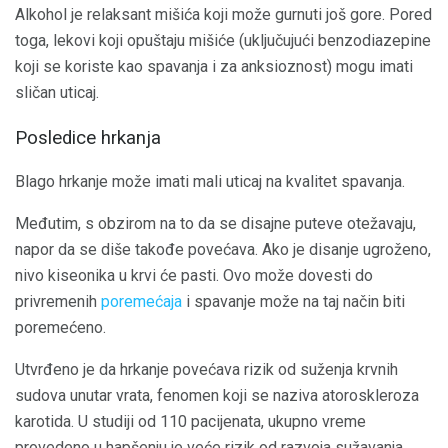
Alkohol je relaksant mišića koji može gurnuti još gore. Pored
toga, lekovi koji opuštaju mišiće (uključujući benzodiazepine
koji se koriste kao spavanja i za anksioznost) mogu imati
sličan uticaj.
Posledice hrkanja
Blago hrkanje može imati mali uticaj na kvalitet spavanja.
Međutim, s obzirom na to da se disajne puteve otežavaju,
napor da se diše takođe povećava. Ako je disanje ugroženo,
nivo kiseonika u krvi će pasti. Ovo može dovesti do
privremenih
poremećaja
i spavanje može na taj način biti
poremećeno.
Utvrđeno je da hrkanje povećava rizik od suženja krvnih
sudova unutar vrata, fenomen koji se naziva atoroskleroza
karotida. U studiji od 110 pacijenata, ukupno vreme
provedeno u hapšenju je veće rizik od razvoja sužavanja.