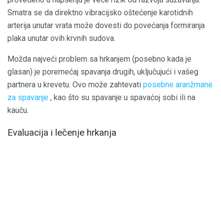
Smatra se da direktno vibracijsko oštećenje karotidnih
arterija unutar vrata može dovesti do povećanja formiranja
plaka unutar ovih krvnih sudova.
Možda najveći problem sa hrkanjem (posebno kada je
glasan) je poremećaj spavanja drugih, uključujući i vašeg
partnera u krevetu. Ovo može zahtevati
posebne aranžmane
za spavanje
, kao što su spavanje u spavaćoj sobi ili na
kauču.
Evaluacija i lečenje hrkanja