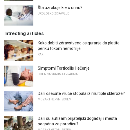
Šta uzrokuje krv u urinu?
UROLOŠKO ZDRAVLJE
Intresting articles
Kako dobiti zdravstveno osiguranje da platite
periku tokom hemofilije
RAK
Simptomi Torticollis i lečenje
BOLA NA VRATIMA I VRATIMA
Da li osećate vruće stopala iz multiple skleroze?
MOZAK I NERVNI SISTEM
Da li su autizam prijateljski događaji i mesta
pogodna za porodicu?
MOZAK I NERVNI SISTEM