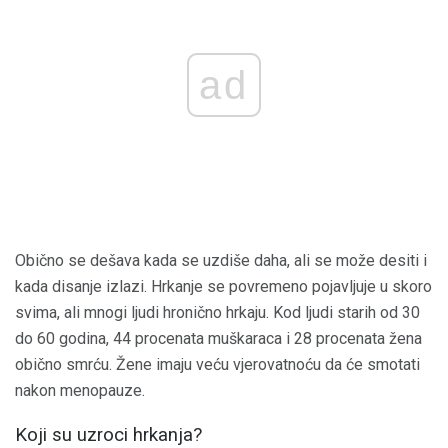
ad
Obično se dešava kada se uzdiše daha, ali se može desiti i
kada disanje izlazi. Hrkanje se povremeno pojavljuje u skoro
svima, ali mnogi ljudi hronično hrkaju. Kod ljudi starih od 30
do 60 godina, 44 procenata muškaraca i 28 procenata žena
obično smrću. Žene imaju veću vjerovatnoću da će smotati
nakon menopauze.
Koji su uzroci hrkanja?