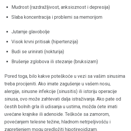
Mudrost (razdražljivost, anksioznost i depresija)
Slaba koncentracija i problemi sa memorijom
Jutarnje glavobolje
Visok krvni pritisak (hipertenzija)
Budi se urinirati (nokturija)
Brušenje zglobova ili stezanje (bruksizam)
Pored toga, bilo kakve poteškoće u vezi sa vašim sinusima
treba procijeniti. Ako imate zagušenje u vašem nosu,
alergije, sinusne infekcije (sinusitis) ili istoriju operacije
sinusa, ovo može zahtevati dalja istraživanja. Ako pate od
čestih bolnih grla ili udisanja u ustima, možda ćete imati
uvećane krajnike ili adenoide. Teškoće sa zamorom,
povećanjem telesne težine, hladnom netrpeljivošću i
zapretjenjem mogu predložiti hipotireoidizam.