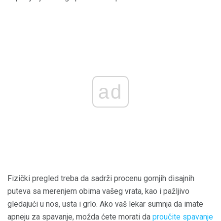
ad
Fizički pregled treba da sadrži procenu gornjih disajnih
puteva sa merenjem obima vašeg vrata, kao i pažljivo
gledajući u nos, usta i grlo. Ako vaš lekar sumnja da imate
apneju za spavanje, možda ćete morati da
proučite spavanje