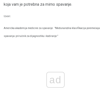
koja vam je potrebna za mirno spavanje.
Izvori:
Američka akademija medicine za spavanje.
"Međunarodna klasifikacija poremećaja
spavanja: priručnik za dijagnostiku i kodiranje."
ad