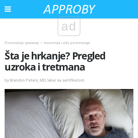
ad
Poremećaji spavanja
Insomnija i više poremećaja
Šta je hrkanje? Pregled
uzroka i tretmana
by Brandon Peters, MD, lekar sa sertifikatom