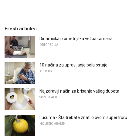
Fresh articles
Dinamička izometrijska vežba ramena
ORTOPEDIJA
10 načina za upravljanje bola ostaje
ARTRITIS
Najzdraviji način za brisanje vašeg dupeta
SKIN HEALTH
Lucuma - Šta trebate znati o ovom superfruru
HOLISTIC HEALTH