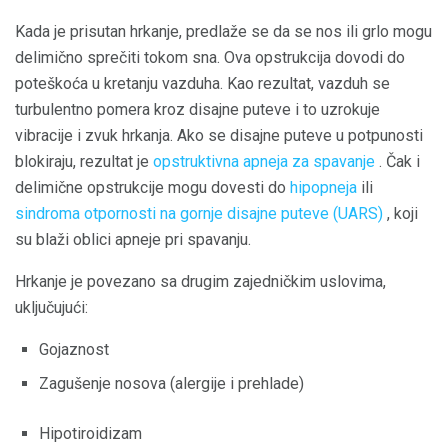
Kada je prisutan hrkanje, predlaže se da se nos ili grlo mogu
delimično sprečiti tokom sna. Ova opstrukcija dovodi do
poteškoća u kretanju vazduha. Kao rezultat, vazduh se
turbulentno pomera kroz disajne puteve i to uzrokuje
vibracije i zvuk hrkanja. Ako se disajne puteve u potpunosti
blokiraju, rezultat je
opstruktivna apneja za spavanje
. Čak i
delimične opstrukcije mogu dovesti do
hipopneja
ili
sindroma otpornosti na gornje disajne puteve (UARS)
, koji
su blaži oblici apneje pri spavanju.
Hrkanje je povezano sa drugim zajedničkim uslovima,
uključujući:
Gojaznost
Zagušenje nosova (alergije i prehlade)
Hipotiroidizam