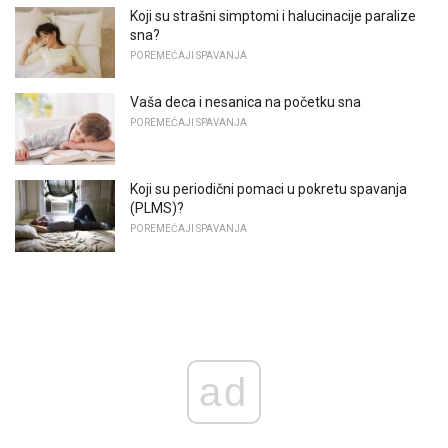
Koji su strašni simptomi i halucinacije paralize
sna?
POREMEĆAJI SPAVANJA
Vaša deca i nesanica na početku sna
POREMEĆAJI SPAVANJA
Koji su periodični pomaci u pokretu spavanja
(PLMS)?
POREMEĆAJI SPAVANJA
ad