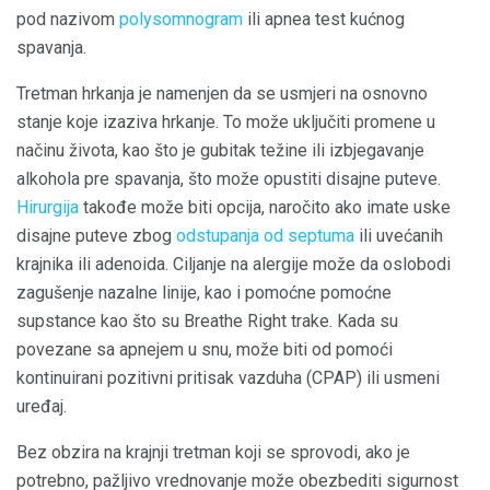
pod nazivom
polysomnogram
ili apnea test kućnog
spavanja.
Tretman hrkanja je namenjen da se usmjeri na osnovno
stanje koje izaziva hrkanje. To može uključiti promene u
načinu života, kao što je gubitak težine ili izbjegavanje
alkohola pre spavanja, što može opustiti disajne puteve.
Hirurgija
takođe može biti opcija, naročito ako imate uske
disajne puteve zbog
odstupanja od septuma
ili uvećanih
krajnika ili adenoida. Ciljanje na alergije može da oslobodi
zagušenje nazalne linije, kao i pomoćne pomoćne
supstance kao što su Breathe Right trake. Kada su
povezane sa apnejem u snu, može biti od pomoći
kontinuirani pozitivni pritisak vazduha (CPAP) ili usmeni
uređaj.
Bez obzira na krajnji tretman koji se sprovodi, ako je
potrebno, pažljivo vrednovanje može obezbediti sigurnost