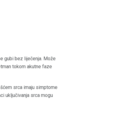
ne gubi bez liječenja. Može
tretman tokom akutne faze
češćem srca imaju simptome
ci uključivanja srca mogu