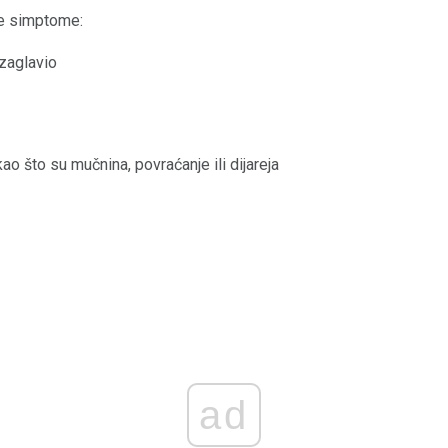
ve simptome:
zaglavio
o što su mučnina, povraćanje ili dijareja
ad