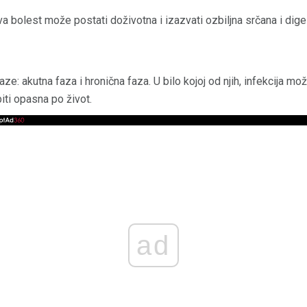
a bolest može postati doživotna i izazvati ozbiljna srčana i diges
e: akutna faza i hronična faza. U bilo kojoj od njih, infekcija m
 biti opasna po život.
ad