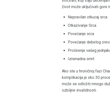
inficirani, koji traju deceni
život može uključivati ​​gor
Nepravilan otkucaj srca
Otkazivanje Srca
Povećanje srca
Povećanje debelog creva,
Proširenje vašeg jednjak
Iznenadna smrt
Ako ste u hroničnoj fazi Chag
komplikacija je oko 30 proce
može se odložiti mnogo duže
ozbiljne invalidnosti.