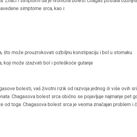
jama. Znaci i simptomi da je hronična bolest Chagas postala ozbilj
e navedene simptome srca, kao i:
 što može prouzrokovati ozbiljnu konstipaciju i bol u stomaku
a, koji može izazvati bol i poteškoće gutanja
asove bolesti, vaš životni rizik od razvoja jednog ili više ovih srč
nata. Chagasova bolest srca obično se pojavljuje najmanje pet go
 od toga. Chagasova bolest srca je veoma značajan problem i če