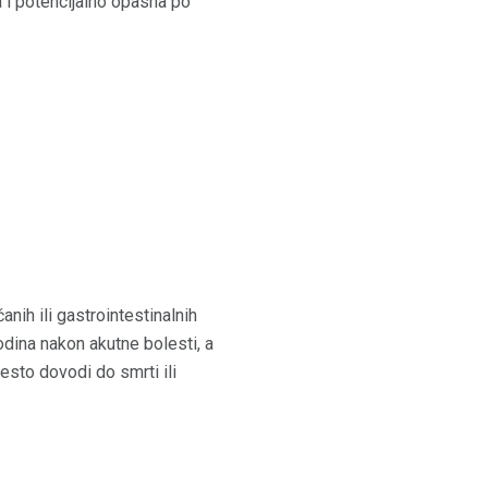
na i potencijalno opasna po
anih ili gastrointestinalnih
dina nakon akutne bolesti, a
sto dovodi do smrti ili