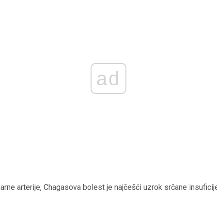
ad
arne arterije, Chagasova bolest je najčešći uzrok srčane insuficij