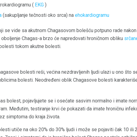
rokardiogramu (
EKG
)
a
(sakupljanje tečnosti oko srca) na
ehokardiogramu
koji se vide sa akutnom Chagasovom bolešću potpuno rade nakon
o oboljenje Chagas-a brzo će napredovati hroničnom obliku
srčane
bolesti tokom akutne bolesti.
gasove bolesti reši, većina nezdravljenih ljudi ulazi u ono što s
 oblicima bolesti. Neodređeni oblik Chagasove bolesti karakteriš
 bolest, pojavljujete se i osećate sasvim normalno i imate norm
ram. Međutim, testiranje krvi će pokazati da imate hroničnu infek
 bez simptoma do kraja života.
esti utiče na oko 20% do 30% ljudi i može se pojaviti čak 10 ili