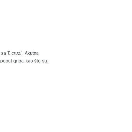
i sa
T.
cruzi
. Akutna
oput gripa, kao što su: