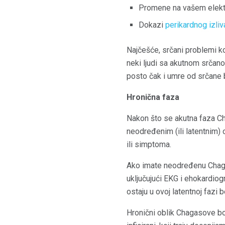
Promene na vašem elekt
Dokazi
perikardnog izliv
Najčešće, srčani problemi 
neki ljudi sa akutnom srčan
posto čak i umre od srčane 
Hronična faza
Nakon što se akutna faza Cha
neodređenim (ili latentnim)
ili simptoma.
Ako imate neodređenu Chagas
uključujući EKG i ehokardiog
ostaju u ovoj latentnoj fazi
Hronični oblik Chagasove bol