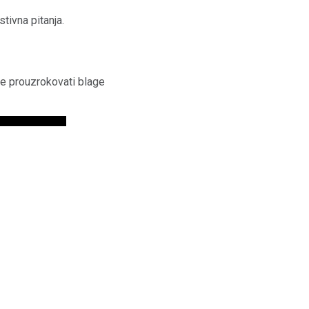
tivna pitanja.
ože prouzrokovati blage