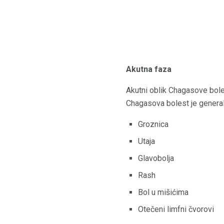
Akutna faza
Akutni oblik Chagasove boles
Chagasova bolest je general
Groznica
Utaja
Glavobolja
Rash
Bol u mišićima
Otečeni limfni čvorovi