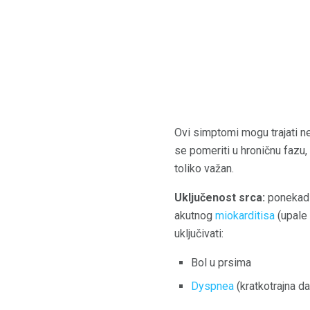
Ovi simptomi mogu trajati ne
se pomeriti u hroničnu fazu
toliko važan.
Uključenost srca:
ponekad 
akutnog
miokarditisa
(upale 
uključivati:
Bol u prsima
Dyspnea
(kratkotrajna d