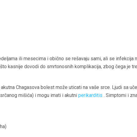
deljama ili mesecima i obično se rešavaju sami, ali se infekcija 
, što kasnije dovodi do smrtonosnih komplikacija, zbog čega je 
akutna Chagasova bolest može uticati na vaše srce. Ljudi sa u
srčanog mišića) i mogu imati i akutni
perikarditis
. Simptomi i zna
aha)