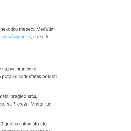
 nekoliko meseci. Međutim,
 insuficijencije
, a oko 5
e naziva hroničnim
e potpuni nedostatak bolesti
alni pregled srca,
ciju sa
T. cruzi
. Mnogi ljudi
 20 godina nakon što ste