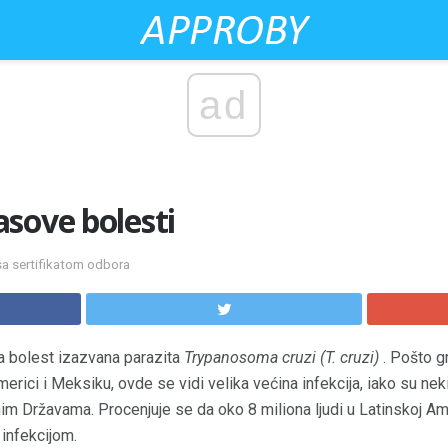
ad
sove bolesti
sa sertifikatom odbora
a bolest izazvana parazita
Trypanosoma cruzi (T. cruzi)
. Pošto gr
merici i Meksiku, ovde se vidi velika većina infekcija, iako su ne
im Državama. Procenjuje se da oko 8 miliona ljudi u Latinskoj Am
 infekcijom.