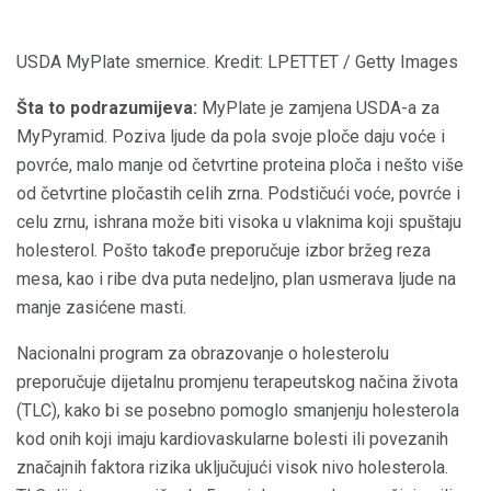
USDA MyPlate smernice. Kredit: LPETTET / Getty Images
Šta to podrazumijeva:
MyPlate je zamjena USDA-a za
MyPyramid. Poziva ljude da pola svoje ploče daju voće i
povrće, malo manje od četvrtine proteina ploča i nešto više
od četvrtine pločastih celih zrna. Podstičući voće, povrće i
celu zrnu, ishrana može biti visoka u vlaknima koji spuštaju
holesterol. Pošto takođe preporučuje izbor bržeg reza
mesa, kao i ribe dva puta nedeljno, plan usmerava ljude na
manje zasićene masti.
Nacionalni program za obrazovanje o holesterolu
preporučuje dijetalnu promjenu terapeutskog načina života
(TLC), kako bi se posebno pomoglo smanjenju holesterola
kod onih koji imaju kardiovaskularne bolesti ili povezanih
značajnih faktora rizika uključujući visok nivo holesterola.