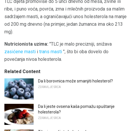
TLC dijeta promoviše do 5 unci dnevno od mesa, živine ili
ribe, i puno voća, povrća, zrna i mlečnih proizvoda sa malim
sadržajem masti, a ograničavajući unos holesterola na manje
od 200 mg dnevno (na primjer, jedan žumanca ima oko 213
mg).
Nutricionista uzima:
"TLC je malo precizniji, snižava
zasićene masti
i
trans masti
", što bi oba dovelo do
povećanja nivoa holesterola.
Related Content
Da li borovnica može smanjiti holesterol?
ZDRAVLJE SRCA
Da li jeste ovsena kaša pomažu spuštanje
holesterola?
ZDRAVLJE SRCA