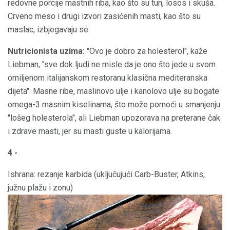
redovne porcije mastnih riba, kao što su tun, losos i skuša.
Crveno meso i drugi izvori zasićenih masti, kao što su
maslac, izbjegavaju se.
Nutricionista uzima:
"Ovo je dobro za holesterol", kaže
Liebman, "sve dok ljudi ne misle da je ono što jede u svom
omiljenom italijanskom restoranu klasična mediteranska
dijeta". Masne ribe, maslinovo ulje i kanolovo ulje su bogate
omega-3 masnim kiselinama, što može pomoći u smanjenju
"lošeg holesterola", ali Liebman upozorava na preterane čak
i zdrave masti, jer su masti guste u kalorijama.
4 -
Ishrana: rezanje karbida (uključujući Carb-Buster, Atkins,
južnu plažu i zonu)