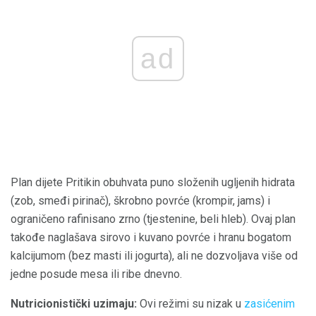
ad
Plan dijete Pritikin obuhvata puno složenih ugljenih hidrata
(zob, smeđi pirinač), škrobno povrće (krompir, jams) i
ograničeno rafinisano zrno (tjestenine, beli hleb). Ovaj plan
takođe naglašava sirovo i kuvano povrće i hranu bogatom
kalcijumom (bez masti ili jogurta), ali ne dozvoljava više od
jedne posude mesa ili ribe dnevno.
Nutricionistički uzimaju:
Ovi režimi su nizak u
zasićenim