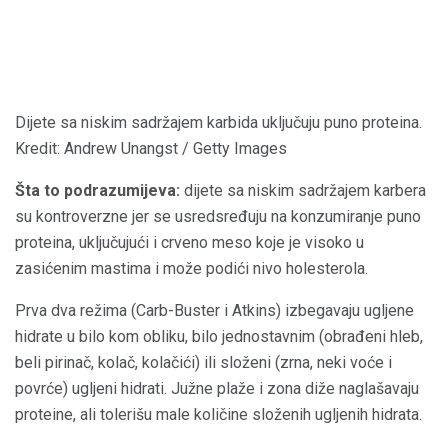
Dijete sa niskim sadržajem karbida uključuju puno proteina.
Kredit: Andrew Unangst / Getty Images
Šta to podrazumijeva:
dijete sa niskim sadržajem karbera
su kontroverzne jer se usredsređuju na konzumiranje puno
proteina, uključujući i crveno meso koje je visoko u
zasićenim mastima i može podići nivo holesterola.
Prva dva režima (Carb-Buster i Atkins) izbegavaju ugljene
hidrate u bilo kom obliku, bilo jednostavnim (obrađeni hleb,
beli pirinač, kolač, kolačići) ili složeni (zrna, neki voće i
povrće) ugljeni hidrati. Južne plaže i zona diže naglašavaju
proteine, ali tolerišu male količine složenih ugljenih hidrata.