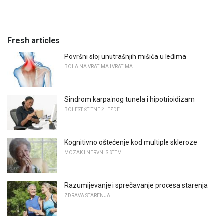
Fresh articles
Površni sloj unutrašnjih mišića u leđima
BOLA NA VRATIMA I VRATIMA
Sindrom karpalnog tunela i hipotrioidizam
BOLEST ŠTITNE ŽLEZDE
Kognitivno oštećenje kod multiple skleroze
MOZAK I NERVNI SISTEM
Razumijevanje i sprečavanje procesa starenja
ZDRAVA STARENJA