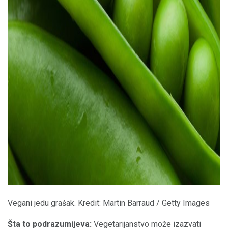
ad
Vegani jedu grašak. Kredit: Martin Barraud / Getty Images
Šta to podrazumijeva:
Vegetarijanstvo može izazvati