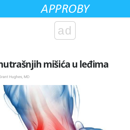
ad
unutrašnjih mišića u leđima
 Grant Hughes, MD