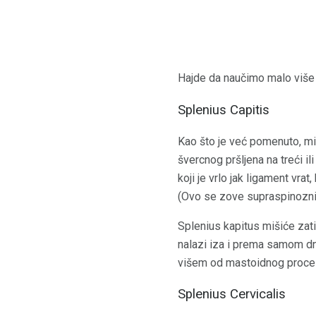
Hajde da naučimo malo više 
Splenius Capitis
Kao što je već pomenuto, miš
švercnog pršljena na treći ili
koji je vrlo jak ligament vr
(Ovo se zove supraspinozni 
Splenius kapitus mišiće zati
nalazi iza i prema samom dnu 
višem od mastoidnog proce
Splenius Cervicalis