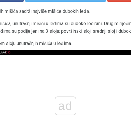
nih mišića sadrži najviše mišiće dubokih leđa.
išića, unutrašnji mišići u leđima su duboko locirani; Drugim riječ
eđima su podijeljeni na 3 sloja: površinski sloj, srednji sloj i duboki
m sloju unutrašnjih mišića u leđima.
ad