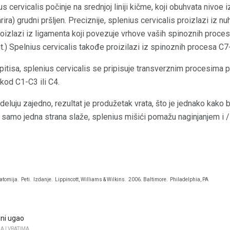
us cervicalis počinje na srednjoj liniji kičme, koji obuhvata nivo
varira) grudni pršljen. Preciznije, splenius cervicalis proizlazi iz n
proizlazi iz ligamenta koji povezuje vrhove vaših spinoznih proc
) Spelnius cervicalis takođe proizilazi iz spinoznih procesa C7-T
itisa, splenius cervicalis se pripisuje transverznim procesima prvi
 kod C1-C3 ili C4.
eluju zajedno, rezultat je produžetak vrata, što je jednako kako b
samo jedna strana slaže, splenius mišići pomažu naginjanjem i / 
natomija.
Peti.
Izdanje.
Lippincott, Williams & Wilkins.
2006. Baltimore.
Philadelphia, PA
ni ugao
A I VRATIMA