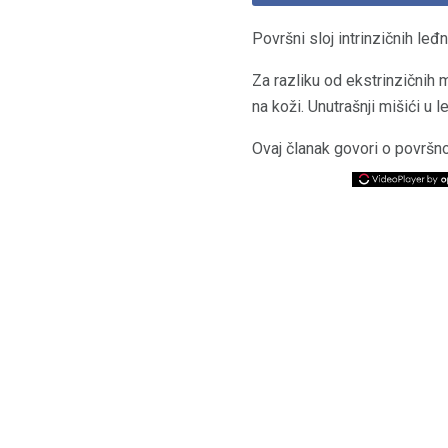
Površni sloj intrinzičnih leđ
Za razliku od ekstrinzičnih m
na koži. Unutrašnji mišići u l
Ovaj članak govori o površno