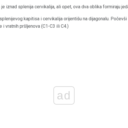
je iznad splenija cervikalija, ali opet, ova dva oblika formiraju jed
lenijevog kapitisa i cervikalija orijentišu na dijagonalu. Počevši 
 i vratnih pršljenova (C1-C3 ili C4.)
ad