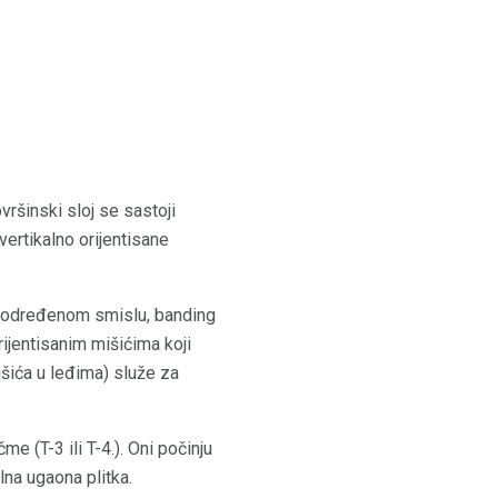
ovršinski sloj se sastoji
 vertikalno orijentisane
I u određenom smislu, banding
orijentisanim mišićima koji
išića u leđima) služe za
e (T-3 ili T-4.). Oni počinju
lna ugaona plitka.