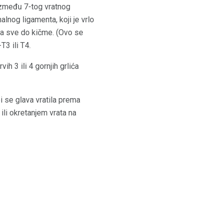
e između 7-tog vratnog
uhalnog ligamenta, koji je vrlo
esa sve do kičme. (Ovo se
3 ili T4.
h 3 ili 4 gornjih grlića
i se glava vratila prema
ili okretanjem vrata na