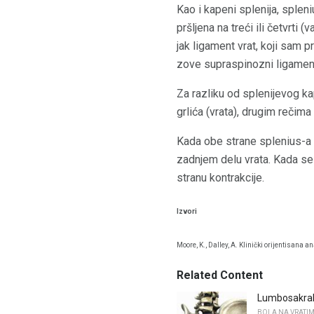
Kao i kapeni splenija, spleni
pršljena na treći ili četvrti (
jak ligament vrat, koji sam 
zove supraspinozni ligament.
Za razliku od splenijevog kap
grlića (vrata), drugim rečima
Kada obe strane splenius-a d
zadnjem delu vrata. Kada se 
stranu kontrakcije.
Izvori
Moore, K., Dalley, A. Klinički orijentisana a
Related Content
Lumbosakral
BOLA NA VRATIM