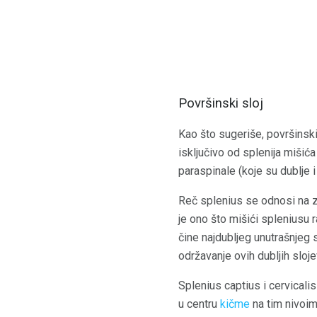
Površinski sloj
Kao što sugeriše, površinski 
isključivo od splenija mišića
paraspinale (koje su dublje i
Reč splenius se odnosi na zav
je ono što mišići spleniusu 
čine najdubljeg unutrašnjeg 
održavanje ovih dubljih sloj
Splenius captius i cervicalis
u centru
kičme
na tim nivoima