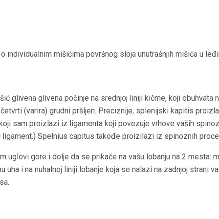
o individualnim mišićima površnog sloja unutrašnjih mišića u leđ
ić glivena glivena počinje na srednjoj liniji kičme, koji obuhvata
 četvrti (varira) grudni pršljen. Preciznije, splenijski kapitis proiz
at, koji sam proizlazi iz ligamenta koji povezuje vrhove vaših spin
ligament.) Spelnius capitus takođe proizilazi iz spinoznih proces
m uglovi gore i dolje da se prikače na vašu lobanju na 2 mesta: 
uha i na nuhalnoj liniji lobanje koja se nalazi na zadnjoj strani va
sa.