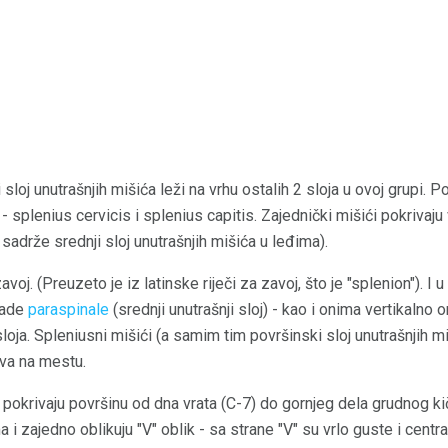
sloj unutrašnjih mišića leži na vrhu ostalih 2 sloja u ovoj grupi. P
 - splenius cervicis i splenius capitis. Zajednički mišići pokrivaju
 sadrže srednji sloj unutrašnjih mišića u leđima).
oj. (Preuzeto je iz latinske riječi za zavoj, što je "splenion"). 
rade
paraspinale
(srednji unutrašnji sloj) - kao i onima vertikalno 
sloja. Spleniusni mišići (a samim tim površinski sloj unutrašnjih m
eva na mestu.
 pokrivaju površinu od dna vrata (C-7) do gornjeg dela grudnog kičm
 i zajedno oblikuju "V" oblik - sa strane "V" su vrlo guste i centra