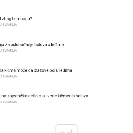
 bol zbog Lumbaga?
A I VRATIMA
ija za oslobađanje bolova u leđima
A I VRATIMA
a kičma može da izazove bol u leđima
A I VRATIMA
lna zajednička definicija i vrste kičmenih bolova
A I VRATIMA