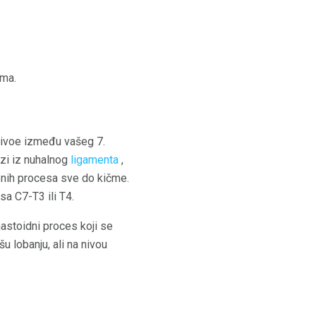
ima.
 nivoe između vašeg 7.
lazi iz nuhalnog
ligamenta
,
oznih procesa sve do kičme.
a C7-T3 ili T4.
mastoidni proces koji se
šu lobanju, ali na nivou