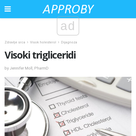
ad
Zdravlje srca
Visok holesterol
Dijagnoza
Visoki trigliceridi
by Jennifer Moll, PharmD