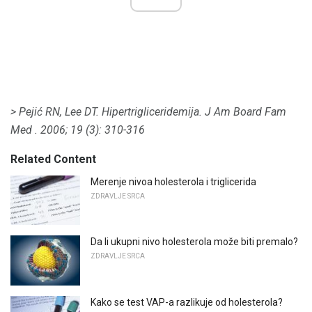
> Pejić RN, Lee DT.
Hipertrigliceridemija.
J Am Board Fam
Med
.
2006; 19 (3): 310-316
Related Content
Merenje nivoa holesterola i triglicerida
ZDRAVLJE SRCA
Da li ukupni nivo holesterola može biti premalo?
ZDRAVLJE SRCA
Kako se test VAP-a razlikuje od holesterola?