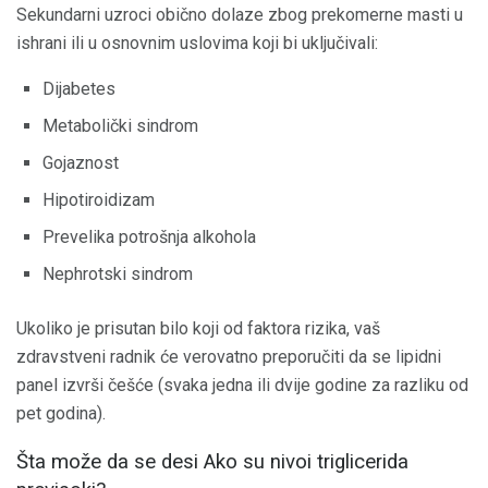
Sekundarni uzroci obično dolaze zbog prekomerne masti u
ishrani ili u osnovnim uslovima koji bi uključivali:
Dijabetes
Metabolički sindrom
Gojaznost
Hipotiroidizam
Prevelika potrošnja alkohola
Nephrotski sindrom
Ukoliko je prisutan bilo koji od faktora rizika, vaš
zdravstveni radnik će verovatno preporučiti da se lipidni
panel izvrši češće (svaka jedna ili dvije godine za razliku od
pet godina).
Šta može da se desi Ako su nivoi triglicerida