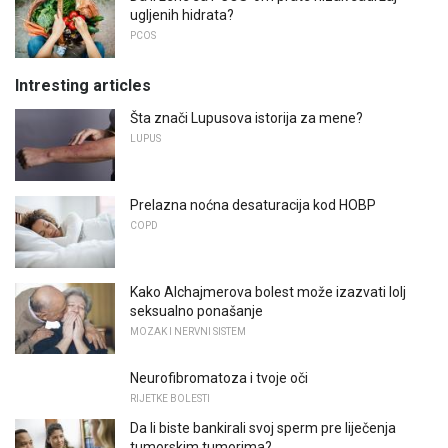
ugljenih hidrata?
PCOS
Intresting articles
Šta znači Lupusova istorija za mene?
LUPUS
Prelazna noćna desaturacija kod HOBP
COPD
Kako Alchajmerova bolest može izazvati lolj
seksualno ponašanje
MOZAK I NERVNI SISTEM
Neurofibromatoza i tvoje oči
RIJETKE BOLESTI
Da li biste bankirali svoj sperm pre liječenja
tumorskim tumorima?