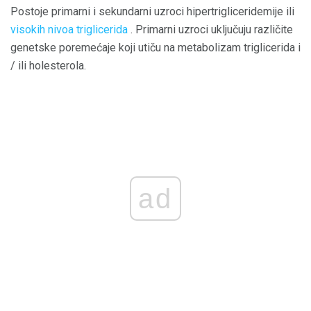
Postoje primarni i sekundarni uzroci hipertrigliceridemije ili
visokih nivoa triglicerida
. Primarni uzroci uključuju različite
genetske poremećaje koji utiču na metabolizam triglicerida i
/ ili holesterola.
ad