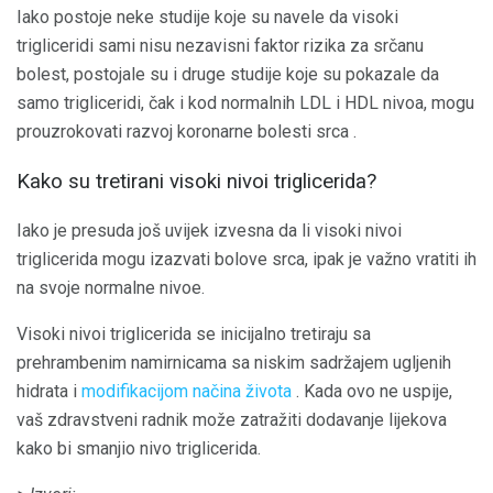
Iako postoje neke studije koje su navele da visoki
trigliceridi sami nisu nezavisni faktor rizika za srčanu
bolest, postojale su i druge studije koje su pokazale da
samo trigliceridi, čak i kod normalnih LDL i HDL nivoa, mogu
prouzrokovati razvoj koronarne bolesti srca .
Kako su tretirani visoki nivoi triglicerida?
Iako je presuda još uvijek izvesna da li visoki nivoi
triglicerida mogu izazvati bolove srca, ipak je važno vratiti ih
na svoje normalne nivoe.
Visoki nivoi triglicerida se inicijalno tretiraju sa
prehrambenim namirnicama sa niskim sadržajem ugljenih
hidrata i
modifikacijom načina života
. Kada ovo ne uspije,
vaš zdravstveni radnik može zatražiti dodavanje lijekova
kako bi smanjio nivo triglicerida.