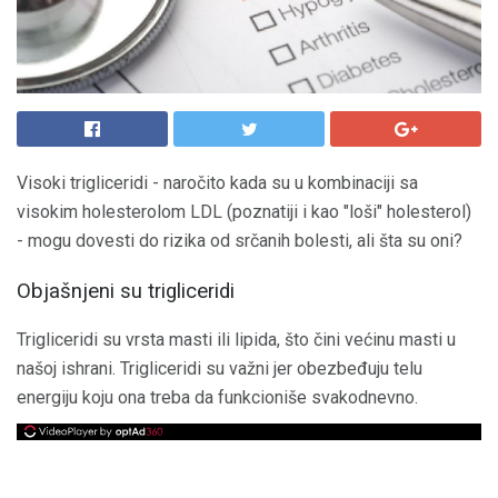
Visoki trigliceridi - naročito kada su u kombinaciji sa
visokim holesterolom LDL (poznatiji i kao "loši" holesterol)
- mogu dovesti do rizika od srčanih bolesti, ali šta su oni?
Objašnjeni su trigliceridi
Trigliceridi su vrsta masti ili lipida, što čini većinu masti u
našoj ishrani. Trigliceridi su važni jer obezbeđuju telu
energiju koju ona treba da funkcioniše svakodnevno.