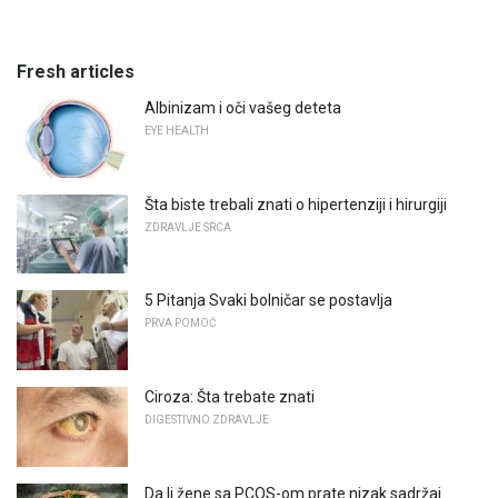
Fresh articles
Albinizam i oči vašeg deteta
EYE HEALTH
Šta biste trebali znati o hipertenziji i hirurgiji
ZDRAVLJE SRCA
5 Pitanja Svaki bolničar se postavlja
PRVA POMOĆ
Ciroza: Šta trebate znati
DIGESTIVNO ZDRAVLJE
Da li žene sa PCOS-om prate nizak sadržaj