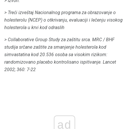
> Izvori:
> Treći izveštaj Nacionalnog programa za obrazovanje o
holesterolu (NCEP) o otkrivanju, evaluaciji i lečenju visokog
holesterola u krvi kod odraslih
> Collaborative Group Study za zaštitu srca.
MRC / BHF
studija srčane zaštite za smanjenje holesterola kod
simvastatina kod 20.536 osoba sa visokim rizikom:
randomizovano placebo kontrolisano ispitivanje.
Lancet
2002; 360: 7-22
ad